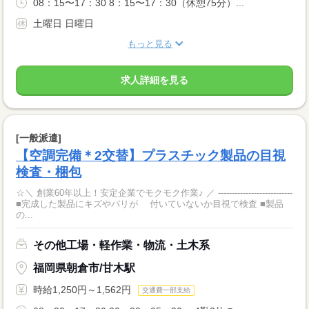
08：15〜17：30 8：15〜17：30（休憩75分）...
土曜日 日曜日
もっと見る
求人詳細を見る
[一般派遣]
【空調完備＊2交替】プラスチック製品の目視
検査・梱包
☆＼ 創業60年以上！安定企業でモクモク作業♪ ／ ---------------------------
■完成した製品にキズやバリが 付いていないか目視で検査 ■製品
の...
その他工場・軽作業・物流・土木系
福岡県朝倉市/甘木駅
時給1,250円～1,562円
交通費一部支給