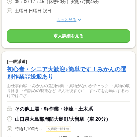
09：00-17：45（休憩60分）実働7時間45分 ...
土曜日 日曜日 祝日
もっと見る
求人詳細を見る
[一般派遣]
初心者・シニア大歓迎♪簡単です！みかんの選
別作業◎送迎あり
お仕事内容 ・みかんの選別作業 ・異物がないかチェック ・異物の取
り除き ・缶詰めの製造など ※入社後すぐに、すべてをお願いするわ
けではござ...
その他工場・軽作業・物流・土木系
山口県大島郡周防大島町/大畠駅（車 20分）
時給1,100円～
交通費一部支給