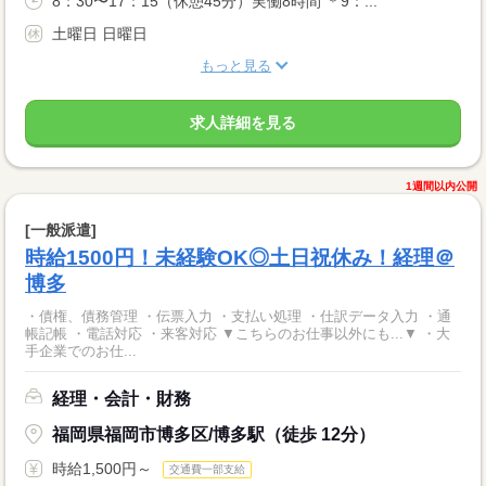
8：30〜17：15（休憩45分）実働8時間 ＊9：...
土曜日 日曜日
もっと見る
求人詳細を見る
1週間以内公開
[一般派遣]
時給1500円！未経験OK◎土日祝休み！経理＠
博多
・債権、債務管理 ・伝票入力 ・支払い処理 ・仕訳データ入力 ・通
帳記帳 ・電話対応 ・来客対応 ▼こちらのお仕事以外にも...▼ ・大
手企業でのお仕...
経理・会計・財務
福岡県福岡市博多区/博多駅（徒歩 12分）
時給1,500円～
交通費一部支給