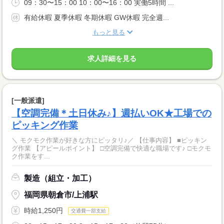
09：30〜15：00 10：00〜16：00 実働5時間 ...
有給休暇 夏季休暇 冬期休暇 GW休暇 完全週...
もっと見る
求人詳細を見る
[一般派遣]
【空調完備＊土日休み♪】週払いOK★工場での
ピッキング作業
＼ モクモク作業が好きな方にピッタリ♪／ 【仕事内容】 ■ピッキン
グ作業 【アピールポイント】 □空調完備で快適な職場です♪ □モクモ
ク作業をす...
製造（組立・加工）
福岡県朝倉市/上浦駅
時給1,250円
交通費一部支給