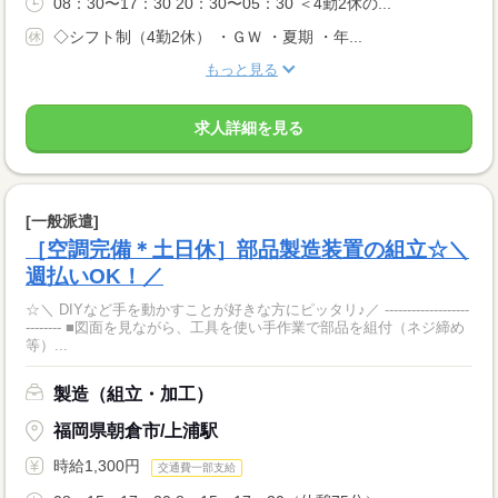
08：30〜17：30 20：30〜05：30 ＜4勤2休の...
◇シフト制（4勤2休） ・ＧＷ ・夏期 ・年...
もっと見る
求人詳細を見る
[一般派遣]
［空調完備＊土日休］部品製造装置の組立☆＼
週払いOK！／
☆＼ DIYなど手を動かすことが好きな方にピッタリ♪／ -------------------
-------- ■図面を見ながら、工具を使い手作業で部品を組付（ネジ締め
等）...
製造（組立・加工）
福岡県朝倉市/上浦駅
時給1,300円
交通費一部支給