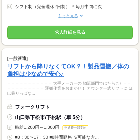
シフト制（完全週休2日制） ＊毎月中旬に次...
もっと見る
求人詳細を見る
[一般派遣]
リフトから降りなくてOK？！製品運搬／体の
負担は少なめで安心♪
＝＝＝＝＝＝＝＝＝＝＝ 大手メーカーの 物流部門ではたらこ♪ ＝＝
＝＝＝＝＝＝＝＝＝ 運搬作業をおまかせ！ カウンター式リフトに ほ
ぼ乗りっぱな...
フォークリフト
山口県下松市/下松駅（車 5分）
時給1,200円～1,300円
交通費一部支給
■8：30〜17：30 ■8時間勤務 ※可能な方...