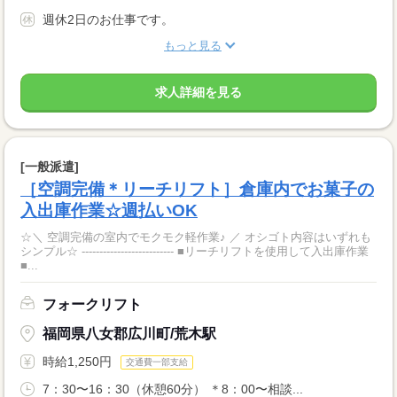
週休2日のお仕事です。
もっと見る
求人詳細を見る
[一般派遣]
［空調完備＊リーチリフト］倉庫内でお菓子の
入出庫作業☆週払いOK
☆＼ 空調完備の室内でモクモク軽作業♪ ／ オシゴト内容はいずれも
シンプル☆ -------------------------- ■リーチリフトを使用して入出庫作業
■...
フォークリフト
福岡県八女郡広川町/荒木駅
時給1,250円
交通費一部支給
7：30〜16：30（休憩60分） ＊8：00〜相談...