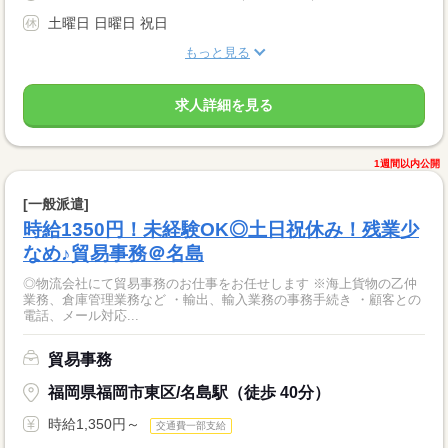
土曜日 日曜日 祝日
もっと見る
求人詳細を見る
1週間以内公開
[一般派遣]
時給1350円！未経験OK◎土日祝休み！残業少
なめ♪貿易事務＠名島
◎物流会社にて貿易事務のお仕事をお任せします ※海上貨物の乙仲
業務、倉庫管理業務など ・輸出、輸入業務の事務手続き ・顧客との
電話、メール対応...
貿易事務
福岡県福岡市東区/名島駅（徒歩 40分）
時給1,350円～
交通費一部支給