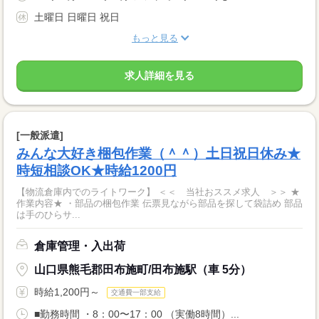
土曜日 日曜日 祝日
もっと見る
求人詳細を見る
[一般派遣]
みんな大好き梱包作業（＾＾）土日祝日休み★
時短相談OK★時給1200円
【物流倉庫内でのライトワーク】 ＜＜ 当社おススメ求人 ＞＞ ★
作業内容★ ・部品の梱包作業 伝票見ながら部品を探して袋詰め 部品
は手のひらサ...
倉庫管理・入出荷
山口県熊毛郡田布施町/田布施駅（車 5分）
時給1,200円～
交通費一部支給
■勤務時間 ・8：00〜17：00 （実働8時間）...