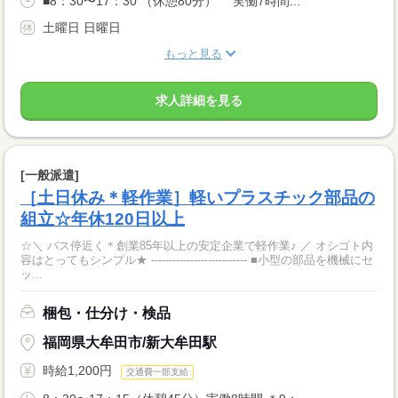
■8：30〜17：30 （休憩80分） 実働7時間...
土曜日 日曜日
もっと見る
求人詳細を見る
[一般派遣]
［土日休み＊軽作業］軽いプラスチック部品の
組立☆年休120日以上
☆＼ バス停近く＊創業85年以上の安定企業で軽作業♪ ／ オシゴト内
容はとってもシンプル★ --------------------------- ■小型の部品を機械にセ
ッ...
梱包・仕分け・検品
福岡県大牟田市/新大牟田駅
時給1,200円
交通費一部支給