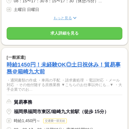
08：15〜17：30 8：15〜17：30（休憩75分）...
土曜日 日曜日
もっと見る
求人詳細を見る
[一般派遣]
時給1450円！未経験OK◎土日祝休み！貿易事
務＠箱崎九大前
・通関書類の作成 ・車両の手配 ・請求書処理 ・電話対応 ・メール
対応 ・その他付随する庶務業務 ▼こちらのお仕事以外にも...▼ ・大
手企業でのお...
貿易事務
福岡県福岡市東区/箱崎九大前駅（徒歩 15分）
時給1,450円～
交通費一部支給