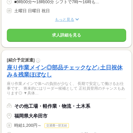
■9時00分〜18時00分 シフトで7時〜16時も...
土曜日 日曜日 祝日
もっと見る
求人詳細を見る
[紹介予定派遣]
?
座り作業メイン◎部品チェックなど♪土日祝休
み＆残業ほぼなし
座り作業メインで体への負担が少なく、 長期で安定して働けるお仕
事です。 将来的にはリーダー候補として 正社員登用のチャンスもあ
ります◎ ▼具体...
その他工場・軽作業・物流・土木系
福岡県大牟田市
時給1,200円～
交通費一部支給