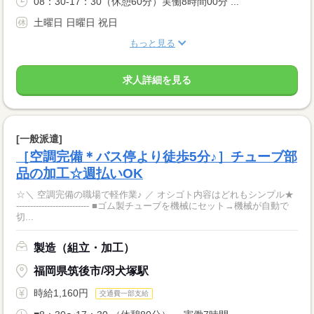
08：30-17：30（休憩60分）実働8時間00分 ...
土曜日 日曜日 祝日
もっと見る
求人詳細を見る
[一般派遣]
［空調完備＊バス停より徒歩5分♪］チューブ部
品の加工☆週払いOK
☆＼ 空調完備の職場で軽作業♪ ／ オシゴト内容はどれもシンプル★
-------------------------- ■ゴム製チューブを機械にセット→機械が自動で
切...
製造（組立・加工）
福岡県筑後市/羽犬塚駅
時給1,160円
交通費一部支給