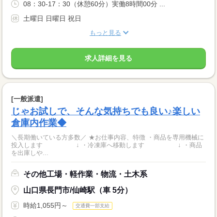
08：30-17：30（休憩60分）実働8時間00分 ...
土曜日 日曜日 祝日
もっと見る
求人詳細を見る
[一般派遣]
じゃお試しで、そんな気持ちでも良い♪楽しい
倉庫内作業◆
＼長期働いている方多数／ ★お仕事内容、特徴 ・商品を専用機械に
投入します ↓ ・冷凍庫へ移動します ↓ ・商品
を出庫しや...
その他工場・軽作業・物流・土木系
山口県長門市/仙崎駅（車 5分）
時給1,055円～
交通費一部支給