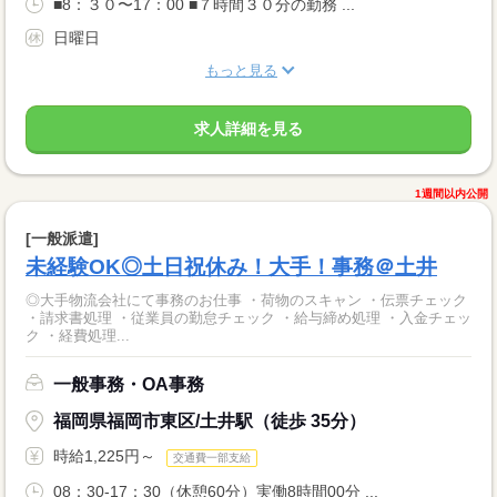
■8：３０〜17：00 ■７時間３０分の勤務 ...
日曜日
もっと見る
求人詳細を見る
1週間以内公開
[一般派遣]
未経験OK◎土日祝休み！大手！事務＠土井
◎大手物流会社にて事務のお仕事 ・荷物のスキャン ・伝票チェック
・請求書処理 ・従業員の勤怠チェック ・給与締め処理 ・入金チェッ
ク ・経費処理...
一般事務・OA事務
福岡県福岡市東区/土井駅（徒歩 35分）
時給1,225円～
交通費一部支給
08：30-17：30（休憩60分）実働8時間00分 ...