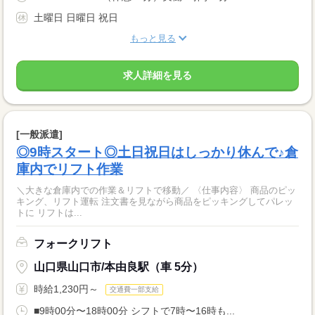
土曜日 日曜日 祝日
もっと見る
求人詳細を見る
[一般派遣]
◎9時スタート◎土日祝日はしっかり休んで♪倉
庫内でリフト作業
＼大きな倉庫内での作業＆リフトで移動／ 〈仕事内容〉 商品のピッ
キング、リフト運転 注文書を見ながら商品をピッキングしてパレッ
トに リフトは...
フォークリフト
山口県山口市/本由良駅（車 5分）
時給1,230円～
交通費一部支給
■9時00分〜18時00分 シフトで7時〜16時も...