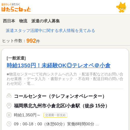
西日本 物流 派遣の求人募集
派遣スタッフ活躍中に関する求人情報を見てみる
992
ヒット件数：
件
[一般派遣]
時給1350円！未経験OK◎テレオペ＠小倉
■物流センターにて社内システムへの入力 ・配送手配などのお問い合
わせ業務 ・データ入力 ・書類チェック ・不在時・配送日時の問い合
わせ対応 ・電...
コールセンター（テレフォンオペレーター）
福岡県北九州市小倉北区/小倉駅（徒歩 15分）
時給1,350円～
交通費一部支給
09：00-18：00（休憩60分）実働8時間00分 ...