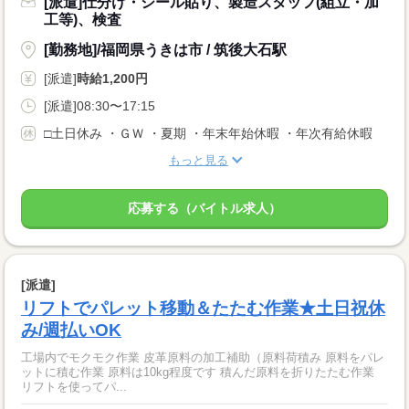
[派遣]仕分け・シール貼り、製造スタッフ(組立・加
工等)、検査
[勤務地]/福岡県うきは市 / 筑後大石駅
[派遣]
時給1,200円
[派遣]08:30〜17:15
□土日休み ・ＧＷ ・夏期 ・年末年始休暇 ・年次有給休暇
もっと見る
応募する（バイトル求人）
[派遣]
リフトでパレット移動＆たたむ作業★土日祝休
み/週払いOK
工場内でモクモク作業 皮革原料の加工補助（原料荷積み 原料をパレ
ットに積む作業 原料は10kg程度です 積んだ原料を折りたたむ作業
リフトを使ってパ...