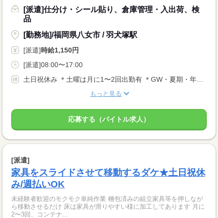
[派遣]仕分け・シール貼り、倉庫管理・入出荷、検
品
[勤務地]/福岡県八女市 / 羽犬塚駅
[派遣]
時給1,150円
[派遣]08:00〜17:00
土日祝休み ＊土曜は月に1〜2回出勤有 ＊GW・夏期・年末年始休暇有
もっと見る
応募する（バイトル求人）
[派遣]
家具をスライドさせて移動するダケ★土日祝休
み/週払いOK
未経験者歓迎のモクモク単純作業 梱包済みの組立家具等を押しなが
ら移動させるだけ 床は家具が滑りやすい様に加工してあります 月に
2〜3回、コンテナ...