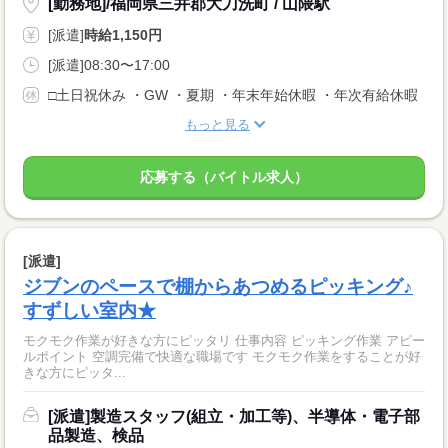
[勤務地]/福岡県三井郡大刀洗町 / 山隈駅
[派遣]
時給1,150円
[派遣]08:30〜17:00
□土日祝休み ・GW ・夏期 ・年末年始休暇 ・年次有給休暇
もっと見る
応募する（バイトル求人）
[派遣]
ジブンのペースで棚からあつめるピッキング♪
すずしい室内★
モクモク作業が好きな方にピッタリ 仕事内容 ピッキング作業 アピー
ルポイント 空調完備で快適な職場です モクモク作業をすることが好
きな方にピッタ...
[派遣]製造スタッフ(組立・加工等)、半導体・電子部
品製造、検品