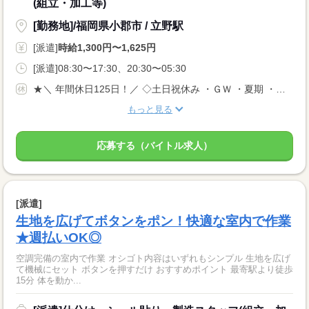
(組立・加工等)
[勤務地]/福岡県小郡市 / 立野駅
[派遣]
時給1,300円〜1,625円
[派遣]08:30〜17:30、20:30〜05:30
★＼ 年間休日125日！／ ◇土日祝休み ・ＧＷ ・夏期 ・年末年始休暇 ・年次有給休暇 ＊会社カレンダー有
もっと見る
応募する（バイトル求人）
[派遣]
生地を広げてボタンをポン！快適な室内で作業
★週払いOK◎
空調完備の室内で作業 オシゴト内容はいずれもシンプル 生地を広げ
て機械にセット ボタンを押すだけ おすすめポイント 最寄駅より徒歩
15分 体を動か...