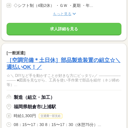
◇シフト制（4勤2休） ・ＧＷ ・夏期 ・年...
もっと見る
求人詳細を見る
[一般派遣]
［空調完備＊土日休］部品製造装置の組立☆＼
週払いOK！／
☆＼ DIYなど手を動かすことが好きな方にピッタリ♪／ -------------------
-------- ■図面を見ながら、工具を使い手作業で部品を組付（ネジ締め
等）...
製造（組立・加工）
福岡県朝倉市/上浦駅
時給1,300円
交通費一部支給
08：15〜17：30 8：15〜17：30（休憩75分）...