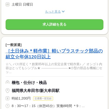
土曜日 日曜日
もっと見る
求人詳細を見る
[一般派遣]
［土日休み＊軽作業］軽いプラスチック部品の
組立☆年休120日以上
☆＼ バス停近く＊創業85年以上の安定企業で軽作業♪ ／ オシゴト内
容はとってもシンプル★ --------------------------- ■小型の部品を機械にセ
ッ...
梱包・仕分け・検品
福岡県大牟田市/新大牟田駅
時給1,200円
交通費一部支給
8：30〜17：15（休憩45分）実働8時間 ＊9：...