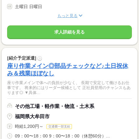
土曜日 日曜日
もっと見る
求人詳細を見る
[紹介予定派遣]
?
座り作業メイン◎部品チェックなど♪土日祝休
み＆残業ほぼなし
座り作業メインで体への負担が少なく、 長期で安定して働けるお仕
事です。 将来的にはリーダー候補として 正社員登用のチャンスもあ
ります◎ ▼具体...
その他工場・軽作業・物流・土木系
福岡県大牟田市
時給1,200円～
交通費一部支給
09：00〜18：00 9：00〜18：00（休憩60分）...