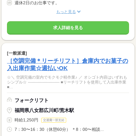
週休2日のお仕事です。
もっと見る
求人詳細を見る
[一般派遣]
［空調完備＊リーチリフト］倉庫内でお菓子の
入出庫作業☆週払いOK
☆＼ 空調完備の室内でモクモク軽作業♪ ／ オシゴト内容はいずれも
シンプル☆ -------------------------- ■リーチリフトを使用して入出庫作業
■...
フォークリフト
福岡県八女郡広川町/荒木駅
時給1,250円
交通費一部支給
7：30〜16：30（休憩60分） ＊8：00〜相談...