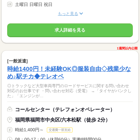
土曜日 日曜日 祝日
もっと見る
求人詳細を見る
1週間以内公開
[一般派遣]
時給1400円！未経験OK◎服装自由◇残業少な
め♪駅チカ◆テレオペ
◎トラックなど大型車両専門のロードサービスに関する問い合わせ
対応のお仕事です ・問い合わせ対応（受電） →「タイヤがパンクし
た」「エンジンが...
コールセンター（テレフォンオペレーター）
福岡県福岡市中央区/六本松駅（徒歩 2分）
時給1,400円～
交通費一部支給
08：00-17：00（休憩60分）実働8時間00分 ...