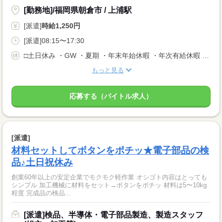
[勤務地]/福岡県朝倉市 / 上浦駅
[派遣]
時給1,250円
[派遣]08:15〜17:30
□土日休み ・GW ・夏期 ・年末年始休暇 ・年次有給休暇 ＊会社カレンダー有
もっと見る
応募する（バイトル求人）
[派遣]
材料セットしてボタンをポチッ★電子部品の検
品♪土日祝休み
創業60年以上の安定企業でモクモク軽作業 オシゴト内容はとっても
シンプル 加工機械に材料をセット→ボタンをポチッ 材料は5〜10kg
程度 完成品の検品...
[派遣]検品、半導体・電子部品製造、製造スタッフ