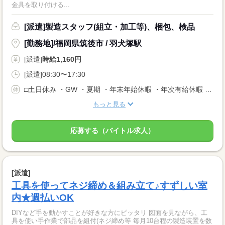
金具を取り付ける...
[派遣]製造スタッフ(組立・加工等)、梱包、検品
[勤務地]/福岡県筑後市 / 羽犬塚駅
[派遣]
時給1,160円
[派遣]08:30〜17:30
□土日休み ・GW ・夏期 ・年末年始休暇 ・年次有給休暇 ＊月に1〜2回土曜日出勤有 ＊会社カレンダー有
もっと見る
応募する（バイトル求人）
[派遣]
工具を使ってネジ締め＆組み立て♪すずしい室
内★週払いOK
DIYなど手を動かすことが好きな方にピッタリ 図面を見ながら、工
具を使い手作業で部品を組付(ネジ締め等 毎月10台程の製造装置を数