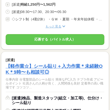
[派遣]
時給1,250円〜1,562円
[派遣]08:30〜17:30、20:30〜05:30
◇シフト制（4勤2休） ・ＧＷ ・夏期 ・年末年始休暇 ・年次有給休暇
もっと見る
応募する（バイトル求人）
[派遣]
【軽作業☆】シール貼り＋入力作業＊未経験O
K＊9時〜も相談可◎
仕事内容 分電盤部品のシール貼り 簡単なPC入力 テプラ作成 アピー
ルポイント 社員さんの人柄が良く、人間関係も良好 定着率の高い職
場です コツコツ...
[派遣]検品、製造スタッフ(組立・加工等)、仕分け・
シール貼り