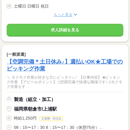
土曜日 日曜日 祝日
もっと見る
求人詳細を見る
[一般派遣]
【空調完備＊土日休み♪】週払いOK★工場での
ピッキング作業
＼ モクモク作業が好きな方にピッタリ♪／ 【仕事内容】 ■ピッキン
グ作業 【アピールポイント】 □空調完備で快適な職場です♪ □モクモ
ク作業をす...
製造（組立・加工）
福岡県朝倉市/上浦駅
時給1,250円
交通費一部支給
08：15〜17：30 8：15〜17：30（休憩75分）...