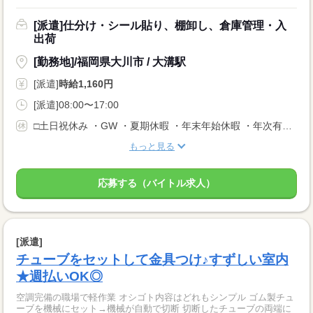
[派遣]仕分け・シール貼り、棚卸し、倉庫管理・入
出荷
[勤務地]/福岡県大川市 / 大溝駅
[派遣]
時給1,160円
[派遣]08:00〜17:00
□土日祝休み ・GW ・夏期休暇 ・年末年始休暇 ・年次有給休暇 ＊土曜日出勤の可能性あり
もっと見る
応募する（バイトル求人）
[派遣]
チューブをセットして金具つけ♪すずしい室内
★週払いOK◎
空調完備の職場で軽作業 オシゴト内容はどれもシンプル ゴム製チュ
ーブを機械にセット→機械が自動で切断 切断したチューブの両端に