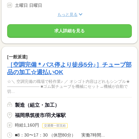
土曜日 日曜日
もっと見る
求人詳細を見る
[一般派遣]
［空調完備＊バス停より徒歩5分♪］チューブ部
品の加工☆週払いOK
☆＼ 空調完備の職場で軽作業♪ ／ オシゴト内容はどれもシンプル★
-------------------------- ■ゴム製チューブを機械にセット→機械が自動で
切...
製造（組立・加工）
福岡県筑後市/羽犬塚駅
時給1,160円
交通費一部支給
■8：30〜17：30 （休憩80分） 実働7時間...