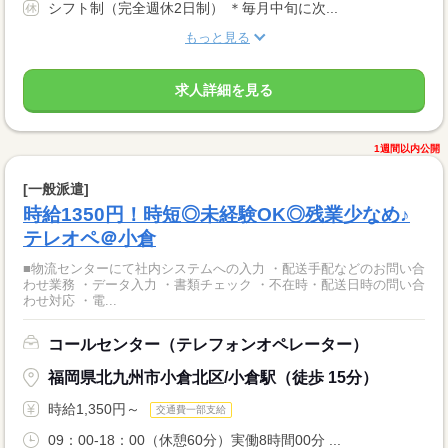
シフト制（完全週休2日制） ＊毎月中旬に次...
もっと見る
求人詳細を見る
1週間以内公開
[一般派遣]
時給1350円！時短◎未経験OK◎残業少なめ♪
テレオペ＠小倉
■物流センターにて社内システムへの入力 ・配送手配などのお問い合
わせ業務 ・データ入力 ・書類チェック ・不在時・配送日時の問い合
わせ対応 ・電...
コールセンター（テレフォンオペレーター）
福岡県北九州市小倉北区/小倉駅（徒歩 15分）
時給1,350円～
交通費一部支給
09：00-18：00（休憩60分）実働8時間00分 ...