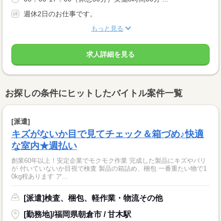
週休2日のお仕事です。
もっと見る
求人詳細を見る
お探しの条件にヒットしたバイトル案件一覧
[派遣]
キズがないか目で見てチェック＆箱づめ♪快適
な室内★週払い
創業60年以上！安定企業でモクモク作業 完成した製品にキズやバリ
が 付いていないか目視で検査 製品の箱詰め、梱包 一番重たい物で1
0kg程あります ア...
[派遣]検査、梱包、軽作業・物流その他
[勤務地]/福岡県朝倉市 / 甘木駅