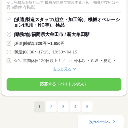
ッ→完成品を取り出す 機械が自動で塗装するため、知識や技術は不
要 自動車内装品(...
[派遣]製造スタッフ(組立・加工等)、機械オペレーシ
ョン(汎用・NC等)、検品
[勤務地]/福岡県大牟田市 / 新大牟田駅
[派遣]
時給1,320円〜1,650円
[派遣]08:30〜17:15、19:30〜04:15
☆＼ 年間休日120日以上！／ □土日休み ・ＧＷ ・夏期 ・年末年始休暇 ・年次有給休暇 （長期休暇はそれぞれ9日〜10日）
もっと見る
応募する（バイトル求人）
1
2
3
4
5
次のページへ