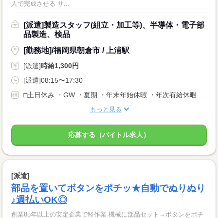
人で完成させる サ...
[派遣]製造スタッフ(組立・加工等)、半導体・電子部
品製造、検品
[勤務地]/福岡県朝倉市 / 上浦駅
[派遣]
時給1,300円
[派遣]08:15〜17:30
□土日休み ・GW ・夏期 ・年末年始休暇 ・年次有給休暇 ＊会社カレンダー有
もっと見る
応募する（バイトル求人）
[派遣]
部品を置いてボタンをポチッ★自動でぬりぬり
♪週払いOK◎
創業85年以上の安定企業で軽作業 機械に部品セット→ボタンをポチ