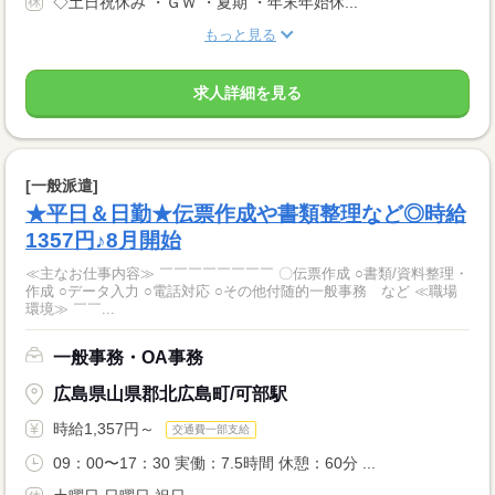
◇土日祝休み ・ＧＷ ・夏期 ・年末年始休...
もっと見る
求人詳細を見る
[一般派遣]
★平日＆日勤★伝票作成や書類整理など◎時給
1357円♪8月開始
≪主なお仕事内容≫ ￣￣￣￣￣￣￣￣ 〇伝票作成 ○書類/資料整理・
作成 ○データ入力 ○電話対応 ○その他付随的一般事務 など ≪職場
環境≫ ￣￣...
一般事務・OA事務
広島県山県郡北広島町/可部駅
時給1,357円～
交通費一部支給
09：00〜17：30 実働：7.5時間 休憩：60分 ...