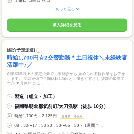
土曜日 日曜日 祝日
もっと見る
求人詳細を見る
[紹介予定派遣]
?
時給1,700円☆2交替勤務＊土日祝休＼未経験者
活躍中♪／
創業60年以上の安定企業で、未経験から 始められる軽作業をお任せ
します。 空調完備で年間休日125日と、働きやすさも 抜群の環境で
す◎ ▼具体的には...
製造（組立・加工）
福岡県朝倉郡筑前町/太刀洗駅（徒歩 10分）
時給1,700円～2,125円
交通費一部支給
08：30〜17：30 20：30〜05：30 ＜1週間ご...