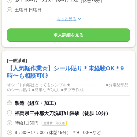
08：15〜17：30 8：15〜17：30（休憩75分）...
土曜日 日曜日
もっと見る
求人詳細を見る
[一般派遣]
【人気軽作業☆】シール貼り＊未経験OK＊9
時〜も相談可◎
オシゴト内容はとってもシンプル★ --------------------------- ■分電盤部品
のシール貼り ■簡単なPC入力 ■テプラ作成 --------------------------...
製造（組立・加工）
福岡県三井郡大刀洗町/山隈駅（徒歩 10分）
時給1,150円
交通費一部支給
8：30〜17：00（休憩45分） ＊9：00〜など...