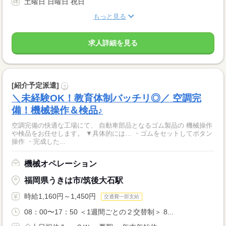
土曜日 日曜日 祝日
もっと見る
求人詳細を見る
[紹介予定派遣]
?
＼未経験OK！教育体制バッチリ◎／ 空調完
備！機械操作＆検品♪
空調完備の快適な工場にて、 自動車部品となるゴム製品の 機械操作
や検品をお任せします。 ▼具体的には… ・ゴムをセットしてボタン
操作 ・完成した...
機械オペレーション
福岡県うきは市/筑後大石駅
時給1,160円～1,450円
交通費一部支給
08：00〜17：50 ＜1週間ごとの２交替制＞ 8...