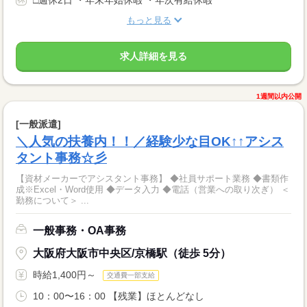
もっと見る
求人詳細を見る
1週間以内公開
[一般派遣]
＼人気の扶養内！！／経験少な目OK↑↑アシス
タント事務☆彡
【資材メーカーでアシスタント事務】 ◆社員サポート業務 ◆書類作
成※Excel・Word使用 ◆データ入力 ◆電話（営業への取り次ぎ） ＜
勤務について＞ ...
一般事務・OA事務
大阪府大阪市中央区/京橋駅（徒歩 5分）
時給1,400円～
交通費一部支給
10：00〜16：00 【残業】ほとんどなし