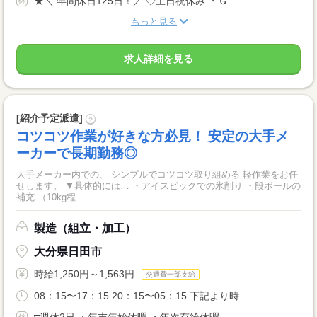
★＼ 年間休日125日！／ ◇土日祝休み ・Ｇ...
もっと見る
求人詳細を見る
[紹介予定派遣]
?
コツコツ作業が好きな方必見！ 安定の大手メ
ーカーで長期勤務◎
大手メーカー内での、 シンプルでコツコツ取り組める 軽作業をお任
せします。 ▼具体的には… ・アイスピックでの氷削り ・段ボールの
補充 （10kg程...
製造（組立・加工）
大分県日田市
時給1,250円～1,563円
交通費一部支給
08：15〜17：15 20：15〜05：15 下記より時...
□週休2日 ・年末年始休暇 ・年次有給休暇