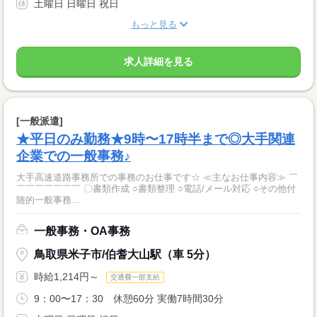
土曜日 日曜日 祝日
もっと見る
求人詳細を見る
[一般派遣]
★平日のみ勤務★9時〜17時半まで◎大手関連
企業での一般事務♪
大手高速道路事務所での事務のお仕事です☆ ≪主なお仕事内容≫ ￣
￣￣￣￣￣￣￣ 〇書類作成 ○書類整理 ○電話/メール対応 ○その他付
随的一般事務...
一般事務・OA事務
鳥取県米子市/伯耆大山駅（車 5分）
時給1,214円～
交通費一部支給
9：00〜17：30 休憩60分 実働7時間30分