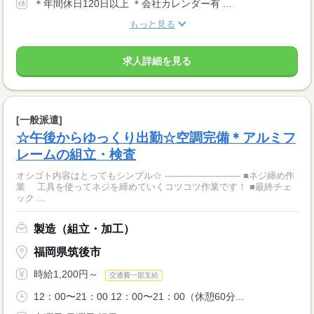
＊年間休日120日以上 ＊会社カレンダー有 ...
もっと見る
求人詳細を見る
[一般派遣]
☆午後からゆっくり出勤☆空調完備＊アルミフ
レームの組立・検査
オシゴト内容はとってもシンプル☆ --------------------------- ■ネジ締め作
業 工具を使ってネジを締めていくコツコツ作業です！ ■最終チェ
ック ...
製造（組立・加工）
福岡県筑後市
時給1,200円～
交通費一部支給
12：00〜21：00 12：00〜21：00（休憩60分...