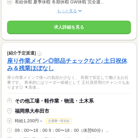
有給休暇 夏季休暇 冬期休暇 GW休暇 完全週...
もっと見る
求人詳細を見る
[紹介予定派遣]
?
座り作業メイン◎部品チェックなど♪土日祝休
み＆残業ほぼなし
座り作業メインで体への負担が少なく、 長期で安定して働けるお仕
事です。 将来的にはリーダー候補として 正社員登用のチャンスもあ
ります◎ ▼具体...
その他工場・軽作業・物流・土木系
福岡県大牟田市
時給1,200円～
交通費一部支給
09：00〜18：00 9：00〜18：00（休憩60分）...