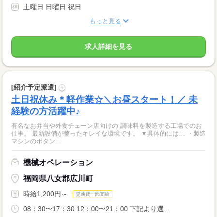
土曜日 日曜日 祝日
もっと見る
求人詳細を見る
[紹介予定派遣]
?
土日祝休み＊軽作業☆＼お昼スタート！／ 未
経験の方活躍中♪
有名なお弁当や外食チェーン店向けの 調味料を製造する工場でのお
仕事。 最新設備が整ったキレイな環境です。 ▼具体的には… ・製造
マシンのボタン...
機械オペレーション
福岡県八女郡広川町
時給1,200円～
交通費一部支給
08：30〜17：30 12：00〜21：00 下記より選...