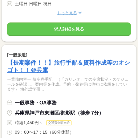
土曜日 日曜日 祝日
もっと見る
求人詳細を見る
[一般派遣]
【長期案件！！】旅行手配＆資料作成等のオシ
ゴト！！＠兵庫
ー業務内容ー 航空券手配 （「ガリレオ」での空席状況・スケジュ
ールを確認し、案内等を作成。予約・発券等は他社に依頼をしてい
ます） 海外語学研...
一般事務・OA事務
兵庫県神戸市東灘区/御影駅（徒歩 7分）
時給1,450円～
交通費全額支給
09：00〜17：15（60分休憩）