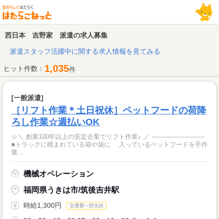
西日本 吉野家 派遣の求人募集
派遣スタッフ活躍中に関する求人情報を見てみる
1,035
ヒット件数：
件
[一般派遣]
［リフト作業＊土日祝休］ペットフードの荷降
ろし作業☆週払いOK
☆＼ 創業100年以上の安定企業でリフト作業♪ ／ ---------------------------
■トラックに積まれている箱や袋に 入っているペットフードを手作
業...
機械オペレーション
福岡県うきは市/筑後吉井駅
時給1,300円
交通費一部支給