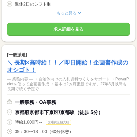
週休2日のシフト制
もっと見る
求人詳細を見る
[一般派遣]
＼ 長期×高時給！！／即日開始！企画書作成の
オシゴト！
― 業務内容 ― ・自治体向けの入札資料づくりをサポート ・PowerP
ointを使って企画書作成 ・基本は2ヵ月更新ですが、27年3月以降も
長期で続く予定で...
一般事務・OA事務
京都府京都市下京区/京都駅（徒歩 5分）
時給1,600円～
交通費全額支給
09：30〜18：00（60分休憩）