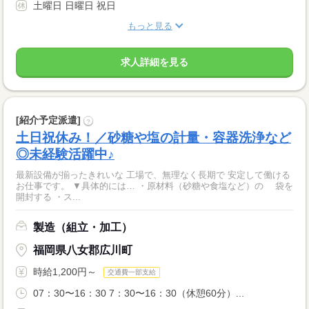
土曜日 日曜日 祝日
もっと見る
求人詳細を見る
[紹介予定派遣]
?
土日祝休み！／砂糖や塩の計量・容器洗浄など
◎未経験活躍中♪
最新設備が揃ったきれいな 工場で、無理なく長期で 安定して働ける
お仕事です。 ▼具体的には… ・原材料（砂糖や食塩など）の 袋を
開封する ・ス...
製造（組立・加工）
福岡県八女郡広川町
時給1,200円～
交通費一部支給
07：30〜16：30 7：30〜16：30（休憩60分）...