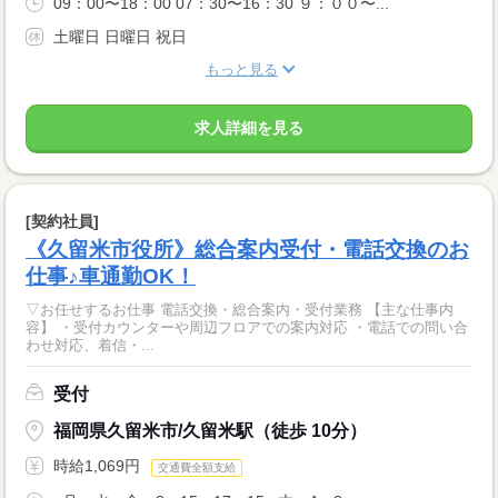
09：00〜18：00 07：30〜16：30 ９：００〜...
土曜日 日曜日 祝日
もっと見る
求人詳細を見る
[契約社員]
《久留米市役所》総合案内受付・電話交換のお
仕事♪車通勤OK！
▽お任せするお仕事 電話交換・総合案内・受付業務 【主な仕事内
容】 ・受付カウンターや周辺フロアでの案内対応 ・電話での問い合
わせ対応、着信・...
受付
福岡県久留米市/久留米駅（徒歩 10分）
時給1,069円
交通費全額支給