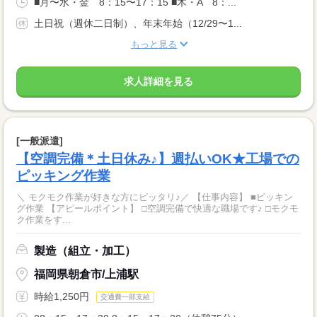
■月〜水・金 8：15〜17：15 ■木・A 8：...
土日祝（週休二日制）、年末年始（12/29〜1...
もっと見る
求人詳細を見る
[一般派遣]
【空調完備＊土日休み♪】週払いOK★工場での
ピッキング作業
＼ モクモク作業が好きな方にピッタリ♪／ 【仕事内容】 ■ピッキン
グ作業 【アピールポイント】 □空調完備で快適な職場です♪ □モクモ
ク作業をす...
製造（組立・加工）
福岡県朝倉市/上浦駅
時給1,250円
交通費一部支給