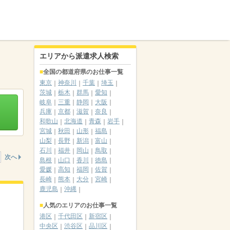
エリアから派遣求人検索
全国の都道府県のお仕事一覧
東京
神奈川
千葉
埼玉
茨城
栃木
群馬
愛知
岐阜
三重
静岡
大阪
兵庫
京都
滋賀
奈良
和歌山
北海道
青森
岩手
宮城
秋田
山形
福島
山梨
長野
新潟
富山
石川
福井
岡山
鳥取
次へ
島根
山口
香川
徳島
愛媛
高知
福岡
佐賀
長崎
熊本
大分
宮崎
鹿児島
沖縄
人気のエリアのお仕事一覧
港区
千代田区
新宿区
中央区
渋谷区
品川区