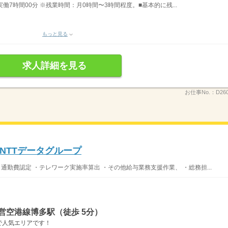
）実働7時間00分 ※残業時間：月0時間〜3時間程度。■基本的に残...
もっと見る
求人詳細を見る
お仕事No.：
D26
NTTデータグループ
・通勤費認定 ・テレワーク実施率算出 ・その他給与業務支援作業、 ・総務担...
営空港線博多駅（徒歩 5分）
で人気エリアです！