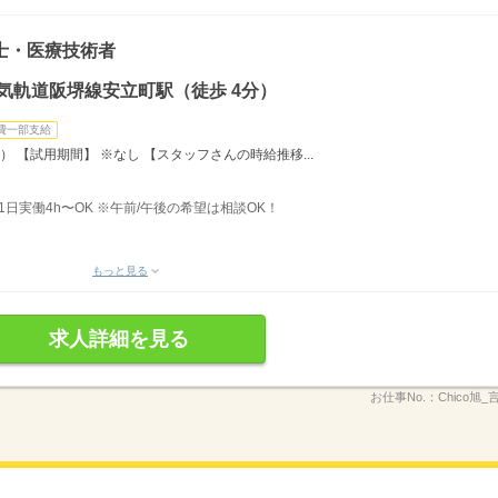
士・医療技術者
気軌道阪堺線安立町駅（徒歩 4分）
費一部支給
月） 【試用期間】 ※なし 【スタッフさんの時給推移...
、1日実働4h〜OK ※午前/午後の希望は相談OK！
もっと見る
求人詳細を見る
お仕事No.：
Chico旭