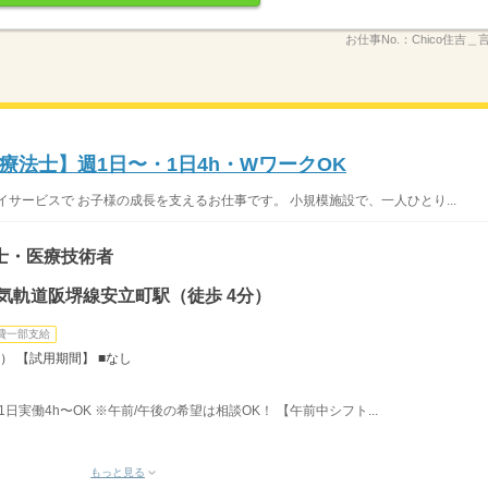
お仕事No.：
Chico住吉
法士】週1日〜・1日4h・WワークOK
サービスで お子様の成長を支えるお仕事です。 小規模施設で、一人ひとり...
士・医療技術者
気軌道阪堺線安立町駅（徒歩 4分）
費一部支給
月） 【試用期間】 ■なし
、1日実働4h〜OK ※午前/午後の希望は相談OK！ 【午前中シフト...
もっと見る