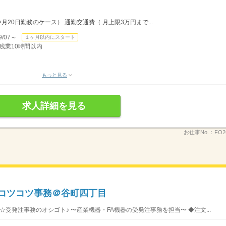
.5ｈ×月20日勤務のケース） 通勤交通費（ 月上限3万円まで...
/07～
１ヶ月以内にスタート
）残業10時間以内
もっと見る
求人詳細を見る
お仕事No.：
FO2
】コツコツ事務＠谷町四丁目
受発注事務のオシゴト♪ 〜産業機器・FA機器の受発注事務を担当〜 ◆注文...