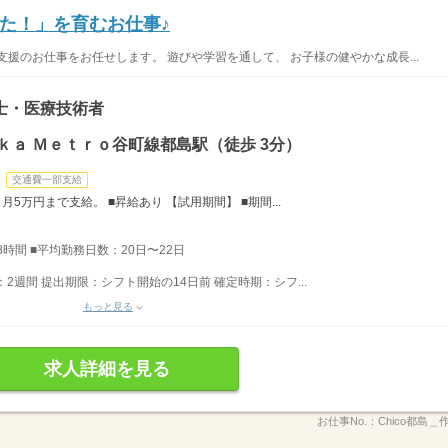
た！」を育むお仕事♪
援のお仕事をお任せします。 遊びや学習を通して、 お子様の健やかな成長...
士・医療技術者
ｋａ Ｍｅｔｒｏ谷町線都島駅（徒歩 3分）
交通費一部支給
5万円まで支給。 ■昇給あり 【試用期間】 ■期間...
働8時間 ■平均勤務日数：20日〜22日
2週間 提出期限：シフト開始の14日前 確定時期：シフ...
もっと見る
求人詳細を見る
お仕事No.：
Chico都島