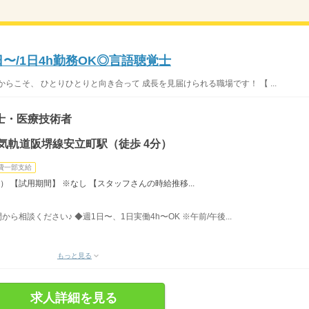
日〜/1日4h勤務OK◎言語聴覚士
らこそ、 ひとりひとりと向き合って 成長を見届けられる職場です！ 【 ...
士・医療技術者
気軌道阪堺線安立町駅（徒歩 4分）
費一部支給
月） 【試用期間】 ※なし 【スタッフさんの時給推移...
間から相談ください♪ ◆週1日〜、1日実働4h〜OK ※午前/午後...
もっと見る
求人詳細を見る