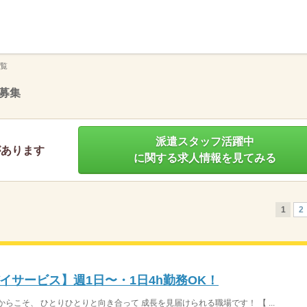
】
覧
募集
派遣スタッフ活躍中
があります
に関する求人情報を見てみる
1
2
イサービス】週1日〜・1日4h勤務OK！
らこそ、 ひとりひとりと向き合って 成長を見届けられる職場です！ 【 ...