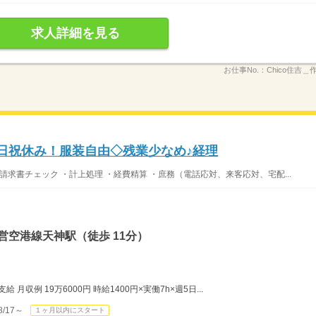
求人詳細を見る
お仕事No.：
Chico住吉
土日祝休み！服装自由◇残業少なめ♪経理
請求書チェック ・計上処理 ・経費精算 ・庶務（電話応対、来客応対、宅配...
営空港線天神駅（徒歩 11分）
月収例 19万6000円 時給1400円×実働7h×週5日...
/17～
１ヶ月以内にスタート