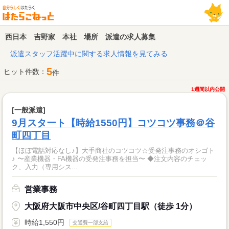
西日本 吉野家 本社 場所 派遣の求人募集
派遣スタッフ活躍中に関する求人情報を見てみる
5
ヒット件数：
件
1週間以内公開
[一般派遣]
9月スタート【時給1550円】コツコツ事務＠谷
町四丁目
【ほぼ電話対応なし♪】大手商社のコツコツ☆受発注事務のオシゴト
♪ 〜産業機器・FA機器の受発注事務を担当〜 ◆注文内容のチェッ
ク、入力（専用シス...
営業事務
大阪府大阪市中央区/谷町四丁目駅（徒歩 1分）
時給1,550円
交通費一部支給