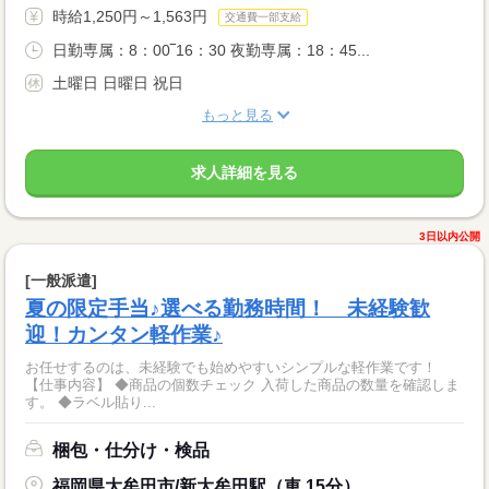
時給1,250円～1,563円
交通費一部支給
日勤専属：8：00‾16：30 夜勤専属：18：45...
土曜日 日曜日 祝日
もっと見る
求人詳細を見る
3日以内公開
[一般派遣]
夏の限定手当♪選べる勤務時間！ 未経験歓
迎！カンタン軽作業♪
お任せするのは、未経験でも始めやすいシンプルな軽作業です！
【仕事内容】 ◆商品の個数チェック 入荷した商品の数量を確認しま
す。 ◆ラベル貼り...
梱包・仕分け・検品
福岡県大牟田市/新大牟田駅（車 15分）