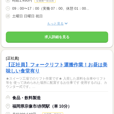
時給1,450円
交通費一部支給
09：00〜17：00（実働 07：00、休憩 01：00...
土曜日 日曜日 祝日
もっと見る
求人詳細を見る
[正社員]
【正社員】フォークリフト運搬作業！お昼は美
味しい食堂有り
★スイーツ工場でのリフト作業です★ 入荷した原料を台車やリフト
等を 使って決められた場所に配置するお仕事です 使用するのは、カ
ウンター式です。...
食品・飲料製造
福岡県宗像市/赤間駅（車 10分）