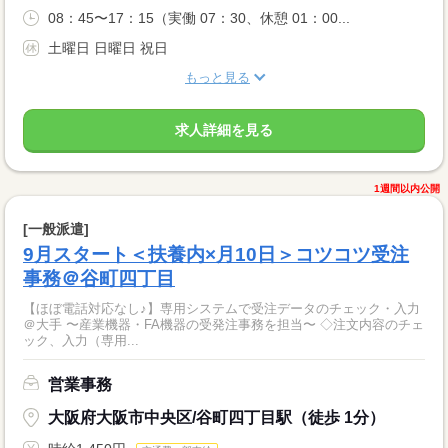
08：45〜17：15（実働 07：30、休憩 01：00...
土曜日 日曜日 祝日
もっと見る
求人詳細を見る
1週間以内公開
[一般派遣]
9月スタート＜扶養内×月10日＞コツコツ受注
事務＠谷町四丁目
【ほぼ電話対応なし♪】専用システムで受注データのチェック・入力
＠大手 〜産業機器・FA機器の受発注事務を担当〜 ◇注文内容のチェ
ック、入力（専用...
営業事務
大阪府大阪市中央区/谷町四丁目駅（徒歩 1分）