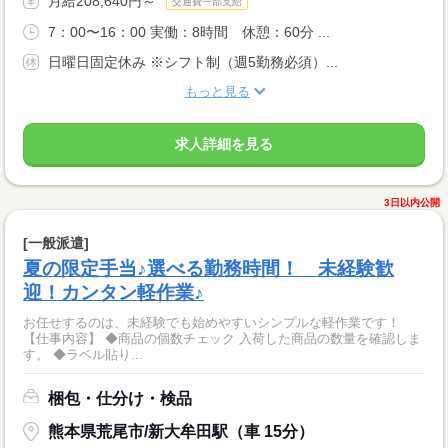
月給208,640円～
交通費一部支給
7：00〜16：00 実働：8時間 休憩：60分 ...
日曜日固定休み ※シフト制（週5勤務必須）...
もっと見る
求人詳細を見る
3日以内公開
[一般派遣]
夏の限定手当♪選べる勤務時間！ 未経験歓
迎！カンタン軽作業♪
お任せするのは、未経験でも始めやすいシンプルな軽作業です！
【仕事内容】 ◆商品の個数チェック 入荷した商品の数量を確認しま
す。 ◆ラベル貼り...
梱包・仕分け・検品
熊本県荒尾市/新大牟田駅（車 15分）