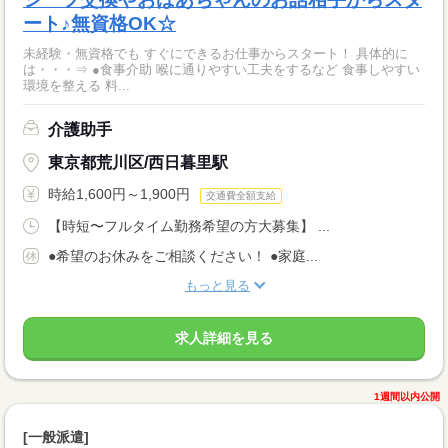
ート♪無資格OK☆
未経験・無資格でも すぐにできるお仕事からスタート！ 具体的に
は・・・⇒ ●食事介助 喉に通りやすい工夫をするなど 食事しやすい
環境を整える 料...
介護助手
東京都荒川区/西日暮里駅
時給1,600円～1,900円
交通費全額支給
【時短〜フルタイム勤務希望の方大募集】 ...
●希望のお休みをご相談ください！ ●家庭...
もっと見る
求人詳細を見る
1週間以内公開
[一般派遣]