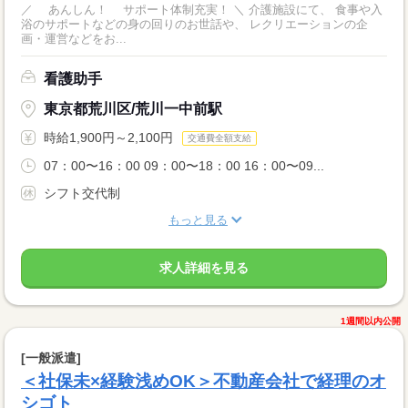
／ あんしん！ サポート体制充実！ ＼ 介護施設にて、 食事や入
浴のサポートなどの身の回りのお世話や、 レクリエーションの企
画・運営などをお...
看護助手
東京都荒川区/荒川一中前駅
時給1,900円～2,100円
交通費全額支給
07：00〜16：00 09：00〜18：00 16：00〜09...
シフト交代制
もっと見る
求人詳細を見る
1週間以内公開
[一般派遣]
＜社保未×経験浅めOK＞不動産会社で経理のオ
シゴト