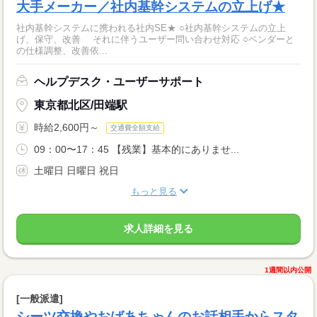
大手メーカー／社内基幹システムの立上げ★
社内基幹システムに携われる社内SE★ ○社内基幹システムの立上
げ、保守、改善 それに伴うユーザー問い合わせ対応 ○ベンダーと
の仕様調整、改善依...
ヘルプデスク・ユーザーサポート
東京都北区/田端駅
時給2,600円～
交通費全額支給
09：00〜17：45 【残業】基本的にありませ...
土曜日 日曜日 祝日
もっと見る
求人詳細を見る
1週間以内公開
[一般派遣]
シーツ交換やおばあちゃんのお話相手からスタ