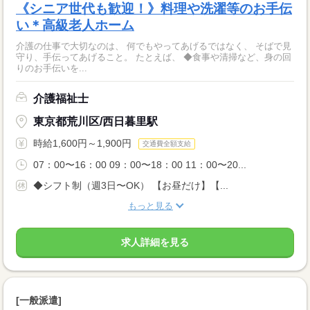
《シニア世代も歓迎！》料理や洗濯等のお手伝
い＊高級老人ホーム
介護の仕事で大切なのは、 何でもやってあげるではなく、 そばで見
守り、手伝ってあげること。 たとえば、 ◆食事や清掃など、身の回
りのお手伝いを...
介護福祉士
東京都荒川区/西日暮里駅
時給1,600円～1,900円
交通費全額支給
07：00〜16：00 09：00〜18：00 11：00〜20...
◆シフト制（週3日〜OK） 【お昼だけ】【...
もっと見る
求人詳細を見る
[一般派遣]