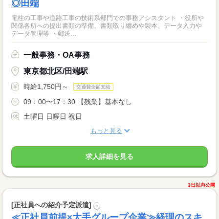
◎田端
電柱の工事や道路工事の技術系部門での事務アシスタント ・役所や
関係各所への提出書類の準備、書類取り纏めや製本、データ入力や
データ管理等 ・郵送...
一般事務・OA事務
東京都北区/田端駅
時給1,750円～
交通費全額支給
09：00〜17：30 【残業】基本なし
土曜日 日曜日 祝日
もっと見る
求人詳細を見る
3日以内公開
[正社員への紹介予定派遣]
?
≪正社員前提×大手グループ企業≫経理のスキ