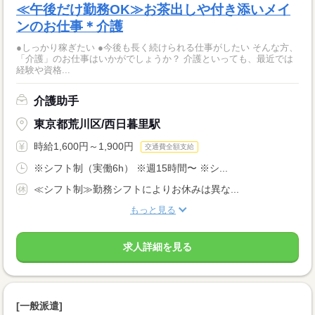
≪午後だけ勤務OK≫お茶出しや付き添いメイ
ンのお仕事＊介護
●しっかり稼ぎたい ●今後も長く続けられる仕事がしたい そんな方、
「介護」のお仕事はいかがでしょうか？ 介護といっても、最近では
経験や資格...
介護助手
東京都荒川区/西日暮里駅
時給1,600円～1,900円
交通費全額支給
※シフト制（実働6h） ※週15時間〜 ※シ...
≪シフト制≫勤務シフトによりお休みは異な...
もっと見る
求人詳細を見る
[一般派遣]