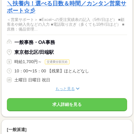
＼扶養内！選べる日数＆時間／カンタン営業サ
ポート☆彡
＜営業サポート＞ ■Excelへの受注実績表の記入（5件/日ほど） ■顧
客名や納入先などの入力 ■電話取り次ぎ（多くても10件/日ほど） ■
庶務：備品管理...
一般事務・OA事務
東京都北区/田端駅
時給1,700円～
交通費全額支給
10：00〜15：00 【残業】ほとんどなし
土曜日 日曜日 祝日
もっと見る
求人詳細を見る
[一般派遣]