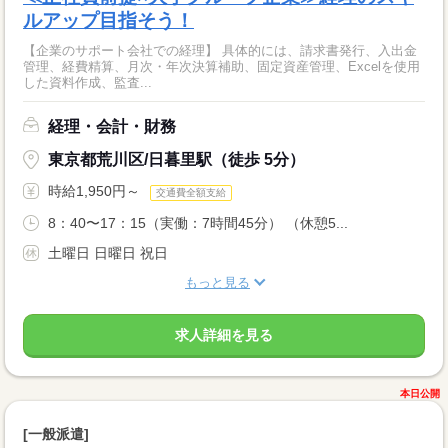
ルアップ目指そう！
【企業のサポート会社での経理】 具体的には、請求書発行、入出金
管理、経費精算、月次・年次決算補助、固定資産管理、Excelを使用
した資料作成、監査...
経理・会計・財務
東京都荒川区/日暮里駅（徒歩 5分）
時給1,950円～
交通費全額支給
8：40〜17：15（実働：7時間45分） （休憩5...
土曜日 日曜日 祝日
もっと見る
求人詳細を見る
本日公開
[一般派遣]