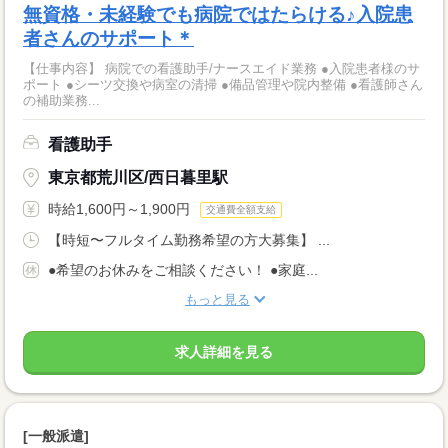
無資格・未経験でも病院ではたらける♪入院患
者さんのサポート＊
【仕事内容】 病院での看護助手/ナースエイド業務 ●入院患者様のサ
ポート ●シーツ交換や病室の清掃 ●備品管理や院内整備 ●看護師さん
の補助業務...
看護助手
東京都荒川区/西日暮里駅
時給1,600円～1,900円
交通費全額支給
【時短〜フルタイム勤務希望の方大募集】 ...
●希望のお休みをご相談ください！ ●家庭...
もっと見る
求人詳細を見る
[一般派遣]