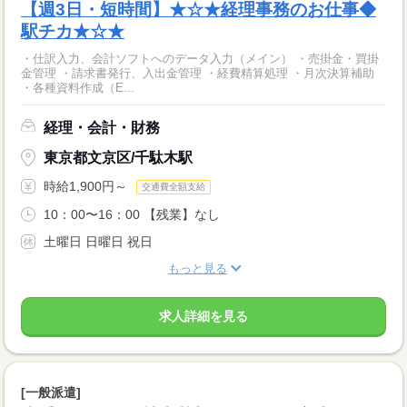
【週3日・短時間】★☆★経理事務のお仕事◆
駅チカ★☆★
・仕訳入力、会計ソフトへのデータ入力（メイン） ・売掛金・買掛
金管理 ・請求書発行、入出金管理 ・経費精算処理 ・月次決算補助
・各種資料作成（E...
経理・会計・財務
東京都文京区/千駄木駅
時給1,900円～
交通費全額支給
10：00〜16：00 【残業】なし
土曜日 日曜日 祝日
もっと見る
求人詳細を見る
[一般派遣]