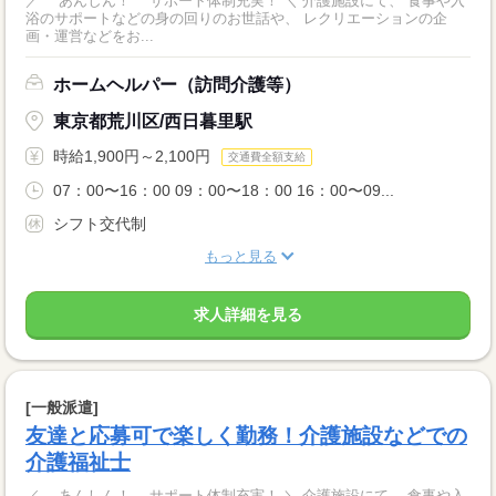
／ あんしん！ サポート体制充実！ ＼ 介護施設にて、 食事や入
浴のサポートなどの身の回りのお世話や、 レクリエーションの企
画・運営などをお...
ホームヘルパー（訪問介護等）
東京都荒川区/西日暮里駅
時給1,900円～2,100円
交通費全額支給
07：00〜16：00 09：00〜18：00 16：00〜09...
シフト交代制
もっと見る
求人詳細を見る
[一般派遣]
友達と応募可で楽しく勤務！介護施設などでの
介護福祉士
／ あんしん！ サポート体制充実！ ＼ 介護施設にて、 食事や入