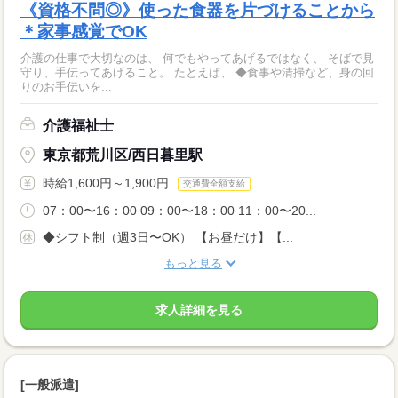
《資格不問◎》使った食器を片づけることから
＊家事感覚でOK
介護の仕事で大切なのは、 何でもやってあげるではなく、 そばで見
守り、手伝ってあげること。 たとえば、 ◆食事や清掃など、身の回
りのお手伝いを...
介護福祉士
東京都荒川区/西日暮里駅
時給1,600円～1,900円
交通費全額支給
07：00〜16：00 09：00〜18：00 11：00〜20...
◆シフト制（週3日〜OK） 【お昼だけ】【...
もっと見る
求人詳細を見る
[一般派遣]