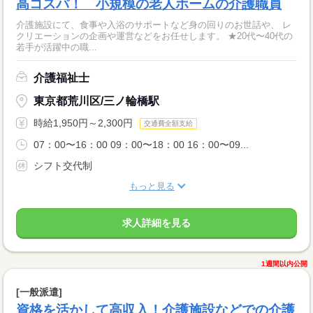
高コスパ！ 小規模の老人ホームの介護職員
介護施設にて、食事や入浴のサポートなど身の回りのお世話や、 レ
クリエーションの企画や運営などをお任せします。 ★20代〜40代の
若手が活躍中の職...
介護福祉士
東京都荒川区/三ノ輪橋駅
時給1,950円～2,300円
交通費全額支給
07：00〜16：00 09：00〜18：00 16：00〜09...
シフト交代制
もっと見る
求人詳細を見る
1週間以内公開
[一般派遣]
資格を活かして高収入！介護施設などでの介護