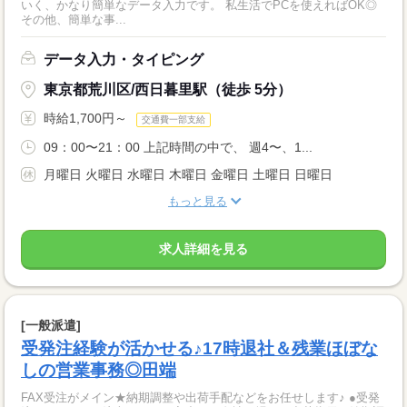
いく、かなり簡単なデータ入力です。 私生活でPCを使えればOK◎
その他、簡単な事...
データ入力・タイピング
東京都荒川区/西日暮里駅（徒歩 5分）
時給1,700円～
交通費一部支給
09：00〜21：00 上記時間の中で、 週4〜、1...
月曜日 火曜日 水曜日 木曜日 金曜日 土曜日 日曜日
もっと見る
求人詳細を見る
[一般派遣]
受発注経験が活かせる♪17時退社＆残業ほぼな
しの営業事務◎田端
FAX受注がメイン★納期調整や出荷手配などをお任せします♪ ●受発