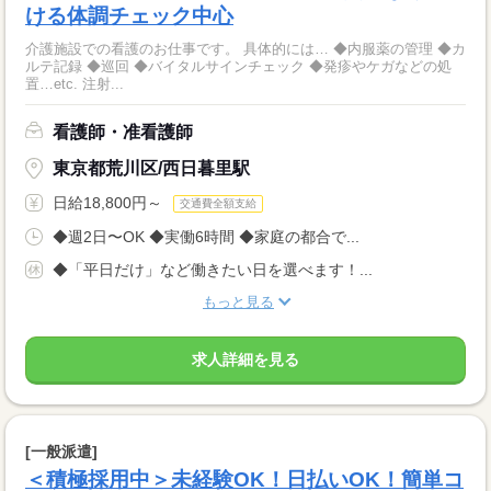
ける体調チェック中心
介護施設での看護のお仕事です。 具体的には… ◆内服薬の管理 ◆カ
ルテ記録 ◆巡回 ◆バイタルサインチェック ◆発疹やケガなどの処
置…etc. 注射...
看護師・准看護師
東京都荒川区/西日暮里駅
日給18,800円～
交通費全額支給
◆週2日〜OK ◆実働6時間 ◆家庭の都合で...
◆「平日だけ」など働きたい日を選べます！...
もっと見る
求人詳細を見る
[一般派遣]
＜積極採用中＞未経験OK！日払いOK！簡単コ