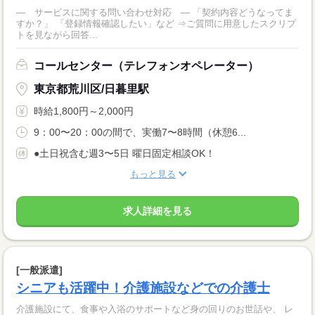
― サービスに関する問い合わせ対応 ― 「契約内容どうなってま
すか？」 「登録情報確認したい」など ⇒ご質問に用意したスクリプ
トを見ながら回答...
コールセンター（テレフォンオペレーター）
東京都荒川区/日暮里駅
時給1,800円～2,000円
9：00〜20：00の間で、実働7〜8時間（休憩6...
●土日祝含む週3〜5日 曜日固定相談OK！
もっと見る
求人詳細を見る
[一般派遣]
シニアも活躍中！介護施設などでの介護士
介護施設にて、食事や入浴のサポートなど身の回りのお世話や、 レ