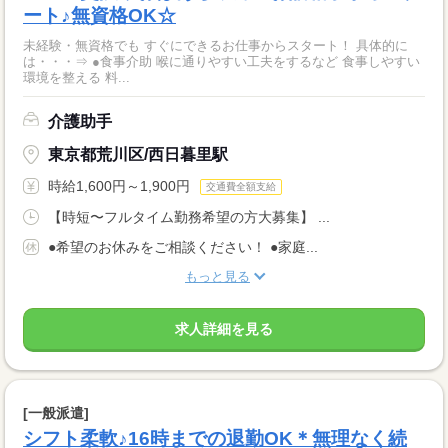
ート♪無資格OK☆
未経験・無資格でも すぐにできるお仕事からスタート！ 具体的に
は・・・⇒ ●食事介助 喉に通りやすい工夫をするなど 食事しやすい
環境を整える 料...
介護助手
東京都荒川区/西日暮里駅
時給1,600円～1,900円
交通費全額支給
【時短〜フルタイム勤務希望の方大募集】 ...
●希望のお休みをご相談ください！ ●家庭...
もっと見る
求人詳細を見る
[一般派遣]
シフト柔軟♪16時までの退勤OK＊無理なく続