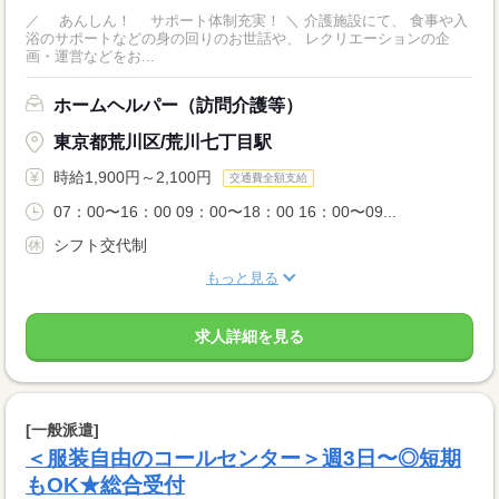
／ あんしん！ サポート体制充実！ ＼ 介護施設にて、 食事や入
浴のサポートなどの身の回りのお世話や、 レクリエーションの企
画・運営などをお...
ホームヘルパー（訪問介護等）
東京都荒川区/荒川七丁目駅
時給1,900円～2,100円
交通費全額支給
07：00〜16：00 09：00〜18：00 16：00〜09...
シフト交代制
もっと見る
求人詳細を見る
[一般派遣]
＜服装自由のコールセンター＞週3日〜◎短期
もOK★総合受付