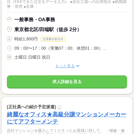
注（FAXできた注文をデータ入力） ●自社工場への出荷指示 ●納期調
整・管理 ●在庫...
一般事務・OA事務
東京都北区/田端駅（徒歩 2分）
時給1,800円
交通費全額支給
09：00〜17：00（実働07：00、休憩01：00）...
土曜日 日曜日 祝日
もっと見る
求人詳細を見る
[正社員への紹介予定派遣]
?
綺麗なオフィス★高級分譲マンションメーカー
にてアフターメンテ
自社マンションを購入してくださったお客様に対して、 ・補修・修