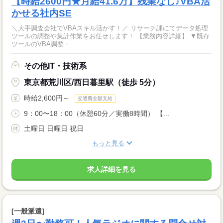
【時給2600円★月給41.6万】残業なし♪VBA活
かせる社内SE
＼大手調査会社でVBAスキル活かす！／ リサーチ課にてデータ処理
ツールの調整や集計作業をお任せします！ 【業務内容詳細】 ▼既存
ツールのVBA調整・...
その他IT・技術系
東京都荒川区/西日暮里駅（徒歩 5分）
時給2,600円～
交通費全額支給
9：00〜18：00（休憩60分／実働8時間） 【...
土曜日 日曜日 祝日
もっと見る
求人詳細を見る
[一般派遣]