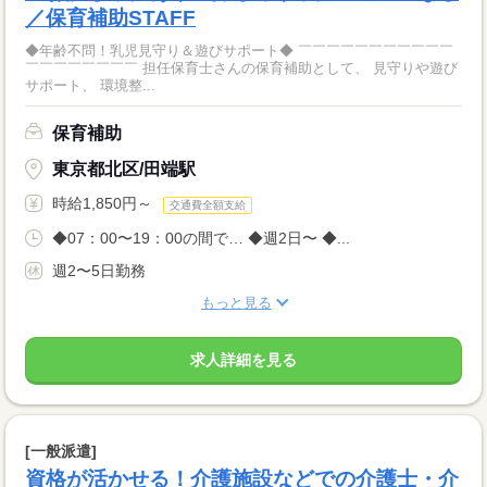
／保育補助STAFF
◆年齢不問！乳児見守り＆遊びサポート◆ ￣￣￣￣￣￣￣￣￣￣￣
￣￣￣￣￣￣￣￣ 担任保育士さんの保育補助として、 見守りや遊び
サポート、 環境整...
保育補助
東京都北区/田端駅
時給1,850円～
交通費全額支給
◆07：00〜19：00の間で… ◆週2日〜 ◆...
週2〜5日勤務
もっと見る
求人詳細を見る
[一般派遣]
資格が活かせる！介護施設などでの介護士・介