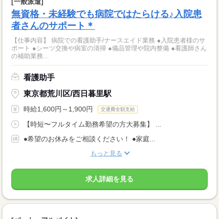
[一般派遣]
無資格・未経験でも病院ではたらける♪入院患
者さんのサポート＊
【仕事内容】 病院での看護助手/ナースエイド業務 ●入院患者様のサ
ポート ●シーツ交換や病室の清掃 ●備品管理や院内整備 ●看護師さん
の補助業務...
看護助手
東京都荒川区/西日暮里駅
時給1,600円～1,900円
交通費全額支給
【時短〜フルタイム勤務希望の方大募集】 ...
●希望のお休みをご相談ください！ ●家庭...
もっと見る
求人詳細を見る