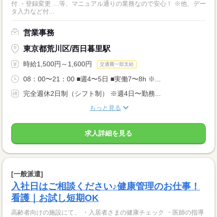
付 ・登録変更 …等、マニュアル通りの業務なので安心！ ※他、デー
タ入力など付...
営業事務
東京都荒川区/西日暮里駅
時給1,500円～1,600円
交通費一部支給
08：00〜21：00 ■週4〜5日 ■実働7〜8h ※...
完全週休2日制（シフト制） ※週4日〜勤務...
もっと見る
求人詳細を見る
[一般派遣]
入社日はご相談ください♪健康管理のお仕事！
看護｜お試し短期OK
高齢者向けの施設にて、 ・入居者さまの健康チェック ・医師の指導