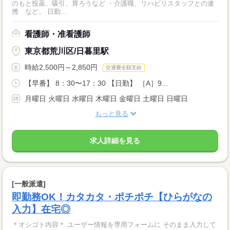
のもと投薬、吸引、胃ろうなど ・介護職、リハビリスタッフとの連
携 など。 日勤...
看護師・准看護師
東京都荒川区/日暮里駅
時給2,500円～2,850円
交通費全額支給
【早番】 8：30〜17：30 【日勤】 ［A］9...
月曜日 火曜日 水曜日 木曜日 金曜日 土曜日 日曜日
もっと見る
求人詳細を見る
[一般派遣]
即勤務OK！カタカタ・ポチポチ【ひらがなの
入力】在宅◎
＊オシゴト内容＊ ユーザー情報を専用フォームに そのまま入力して