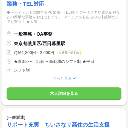
業務・TEL対応
◆一大イベントに関するPC業務・TEL対応 データ入力や電話応対な
どの簡単な事務をお任せします。 マニュアルもあるので未経験の方
でも安心！ ★人気...
一般事務・OA事務
東京都荒川区/西日暮里駅
時給1,800円～2,000円
交通費一部支給
★週3日〜、1日6〜8h勤務のシフト制 ★平日...
シフト制
もっと見る
求人詳細を見る
[一般派遣]
サポート充実 ちいさなサ高住の生活支援