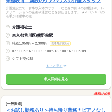
未経験可 新設のケアハウスの介護スタッフ
介護施設にて、食事や入浴のサポートなど身の回りのお世話や、 レ
クリエーションの企画や運営などをお任せします。 ★20代〜40代の
若手が活躍中の職...
介護福祉士
東京都荒川区/熊野前駅
時給1,950円～2,300円
交通費全額支給
07：00〜16：00 09：00〜18：00 16：00〜09...
シフト交代制
もっと見る
求人詳細を見る
1週間以内公開
[一般派遣]
＜お試し勤務あり＞持ち帰り業務＊ピアノなし