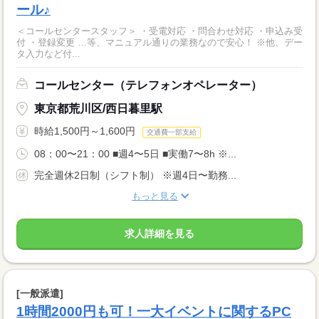
ール♪
＜コールセンタースタッフ＞ ・受電対応 ・問合わせ対応 ・申込み受
付 ・登録変更 …等、マニュアル通りの業務なので安心！ ※他、デー
タ入力など付...
コールセンター（テレフォンオペレーター）
東京都荒川区/西日暮里駅
時給1,500円～1,600円
交通費一部支給
08：00〜21：00 ■週4〜5日 ■実働7〜8h ※...
完全週休2日制（シフト制） ※週4日〜勤務...
もっと見る
求人詳細を見る
[一般派遣]
1時間2000円も可！一大イベントに関するPC