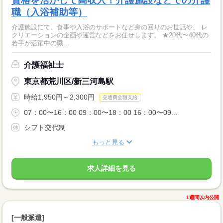
資格を活かして高収入！介護施設などでの介護
職（入浴補助等）
介護施設にて、食事や入浴のサポートなど身の回りのお世話や、 レ
クリエーションの企画や運営などをお任せします。 ★20代〜40代の
若手が活躍中の職...
介護福祉士
東京都荒川区/新三河島駅
時給1,950円～2,300円
交通費全額支給
07：00〜16：00 09：00〜18：00 16：00〜09...
シフト交代制
もっと見る
求人詳細を見る
1週間以内公開
[一般派遣]