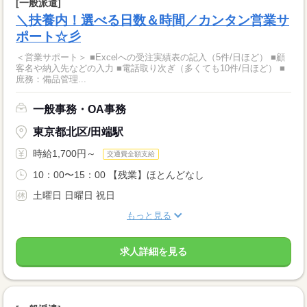
[一般派遣]
＼扶養内！選べる日数＆時間／カンタン営業サ
ポート☆彡
＜営業サポート＞ ■Excelへの受注実績表の記入（5件/日ほど） ■顧
客名や納入先などの入力 ■電話取り次ぎ（多くても10件/日ほど） ■
庶務：備品管理...
一般事務・OA事務
東京都北区/田端駅
時給1,700円～
交通費全額支給
10：00〜15：00 【残業】ほとんどなし
土曜日 日曜日 祝日
もっと見る
求人詳細を見る