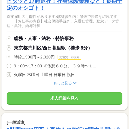
ピタッと17時退社！社会保険業務など！長期予
定のオシゴト！
直接雇用の可能性があります♪駅徒歩圏内！禁煙で快適な環境です！
【お仕事の内容】社会保険手続き、入退社管理、勤怠データ管
理・集計、給与計算...
総務・人事・法務・特許事務
東京都荒川区/西日暮里駅（徒歩 8分）
時給1,900円～2,020円
交通費一部支給
9：00〜17：00 ※休憩６０分。 ※９時〜１...
火曜日 木曜日 土曜日 日曜日 祝日
もっと見る
求人詳細を見る
[一般派遣]