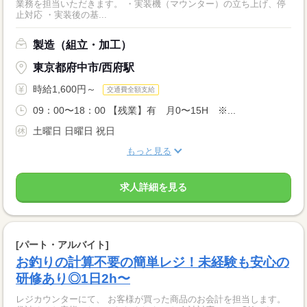
業務を担当いただきます。 ・実装機（マウンター）の立ち上げ、停
止対応 ・実装後の基...
製造（組立・加工）
東京都府中市/西府駅
時給1,600円～
交通費全額支給
09：00〜18：00 【残業】有 月0〜15H ※...
土曜日 日曜日 祝日
もっと見る
求人詳細を見る
[パート・アルバイト]
お釣りの計算不要の簡単レジ！未経験も安心の
研修あり◎1日2h〜
レジカウンターにて、 お客様が買った商品のお会計を担当します。