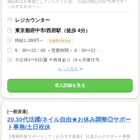
袋詰めはお客様にしていただくため、 お会計対応のみでOKです！
＜おすすめポイン...
レジカウンター
東京都府中市/西府駅（徒歩 4分）
時給1,280円～
交通費全額支給
8：30〜22：00 ＜営業時間＞ 8：30〜21：...
※公休2〜5日/週 ※有休あり（6ヵ月後付与...
もっと見る
求人詳細を見る
[一般派遣]
20,30代活躍/ネイル自由★お休み調整◎サポー
ト事務/土日祝休
【事務作業サポートしてくれる方大募集】 社員さんのサポート事務