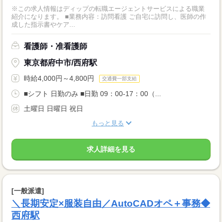
※この求人情報はディップの転職エージェントサービスによる職業
紹介になります。 ■業務内容：訪問看護 ご自宅に訪問し、医師の作
成した指示書やケア...
看護師・准看護師
東京都府中市/西府駅
時給4,000円～4,800円
交通費一部支給
■シフト 日勤のみ ■日勤 09：00-17：00（...
土曜日 日曜日 祝日
もっと見る
求人詳細を見る
[一般派遣]
＼長期安定×服装自由／AutoCADオペ＋事務◆
西府駅