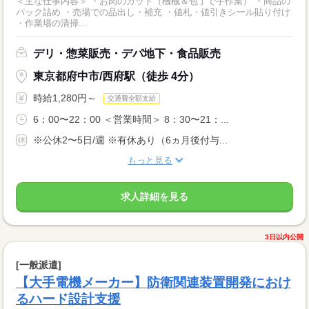
＜主な仕事内容＞ ・お肉のカット（機械＆包丁で手作業） ・商品の
パック詰め ・売場での品出し・補充 ・値札・値引きシール貼り付け
・作業場の清掃...
デリ・惣菜販売・デパ地下・食品販売
東京都府中市/西府駅（徒歩 4分）
時給1,280円～
交通費全額支給
6：00〜22：00 ＜営業時間＞ 8：30〜21：...
※公休2〜5日/週 ※有休あり（6ヵ月後付与...
もっと見る
求人詳細を見る
3日以内公開
[一般派遣]
【大手電機メーカー】防衛関連装置開発におけ
るハード設計支援