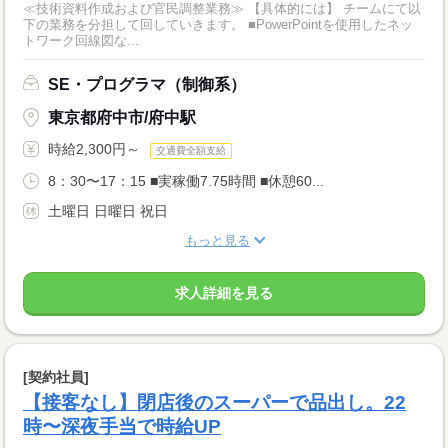
≪技術資料作成および官民調整業務≫ 【具体的には】 チームにて以
下の業務を分担して回していきます。 ■PowerPointを使用したネッ
トワーク回線図な...
SE・プログラマ（制御系）
東京都府中市/府中駅
時給2,300円～
交通費全額支給
8：30〜17：15 ■実稼働7.75時間 ■休憩60...
土曜日 日曜日 祝日
もっと見る
求人詳細を見る
[契約社員]
【接客なし】閉店後のスーパーで品出し。22
時〜深夜手当で時給UP