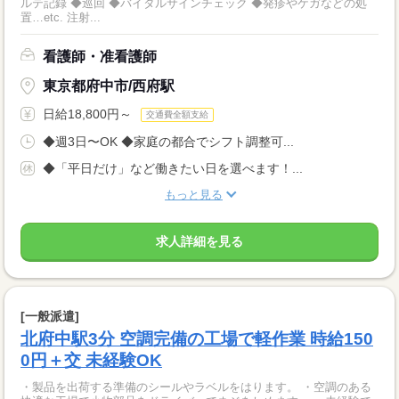
ルテ記録 ◆巡回 ◆バイタルサインチェック ◆発疹やケガなどの処
置…etc. 注射...
看護師・准看護師
東京都府中市/西府駅
日給18,800円～
交通費全額支給
◆週3日〜OK ◆家庭の都合でシフト調整可...
◆「平日だけ」など働きたい日を選べます！...
もっと見る
求人詳細を見る
[一般派遣]
北府中駅3分 空調完備の工場で軽作業 時給150
0円＋交 未経験OK
・製品を出荷する準備のシールやラベルをはります。 ・空調のある