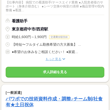
【仕事内容】 病院での看護助手/ナースエイド業務 ●入院患者様のサ
ポート（身体介助含む） ●シーツ交換や病室の清掃 ●備品管理や院内
整備 ●看護...
看護助手
東京都府中市/西府駅
時給1,600円～1,900円
交通費全額支給
【時短〜フルタイム勤務希望の方大募集】 ...
●希望のお休みをご相談ください！ ●家庭...
もっと見る
求人詳細を見る
[一般派遣]
パワポでの技術資料作成・調整♪チーム制/社食
有★土日祝休