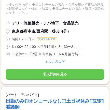
＜主な仕事内容＞ ◆品出しチームの場合 ・台車を用いて商品の運搬
・鮮度チェック・検品 ・品出し ◆加工チームの場合 ・野菜・果物の
カット ・パッ...
デリ・惣菜販売・デパ地下・食品販売
東京都府中市/西府駅（徒歩 4分）
時給1,280円～
交通費全額支給
6：00〜22：00 ＜営業時間＞ 8：30〜21：...
※公休2〜5日/週 ※有休あり（6ヵ月後付与...
もっと見る
求人詳細を見る
[パート・アルバイト]
日勤のみ◎オンコールなし◎土日祝休み◎訪問
看護師