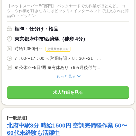
【ネットスーパーEC部門】 バックヤードでの作業がほとんど。 コ
ツコツ作業が好きな方にはピッタリ♪ インターネットで注文された商
品の ・ピッキン...
梱包・仕分け・検品
東京都府中市/西府駅（徒歩 4分）
時給1,350円～
交通費全額支給
7：00〜17：00 ＜営業時間＞ 8：30〜21：...
※公休2〜5日/週 ※有休あり（6ヵ月後付与...
もっと見る
求人詳細を見る
[一般派遣]
北府中駅3分 時給1500円 空調完備軽作業 50〜
60代未経験も活躍中