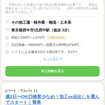
・空調のきいた快適な工場で部品の製造補助の仕事です。 ・部品を
塗装するハンガーに引っ掛けるだけです。 ・20代〜60代の方も未経
験の方でも安心して...
その他工場・軽作業・物流・土木系
東京都府中市/北府中駅（徒歩 3分）
時給1,500円～1,875円
交通費全額支給
22日勤務＝285659円＋残業月10時間18750円...
シフトによる週休2日の４勤2休です。月21〜...
もっと見る
求人詳細を見る
[パート・アルバイト]
週2日〜OK◎接客少なめ！加工or品出しを選ん
でスタート｜青果