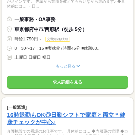
がメインです。 先輩から業務を教えてもらいながら進めます♪ ◆具
体的には… ・日...
一般事務・OA事務
東京都府中市/西府駅（徒歩 5分）
時給1,750円～
交通費全額支給
8：30〜17：15 ■実稼働7時間45分 ■休憩60...
土曜日 日曜日 祝日
もっと見る
求人詳細を見る
[一般派遣]
16時退勤もOK◎日勤シフトで家庭と両立＊健
康チェックが中心♪
介護施設での看護のお仕事です。 具体的には… ◆内服薬の管理 ◆カ