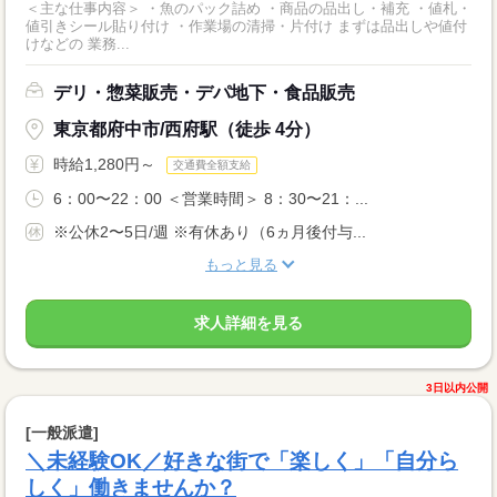
＜主な仕事内容＞ ・魚のパック詰め ・商品の品出し・補充 ・値札・
値引きシール貼り付け ・作業場の清掃・片付け まずは品出しや値付
けなどの 業務...
デリ・惣菜販売・デパ地下・食品販売
東京都府中市/西府駅（徒歩 4分）
時給1,280円～
交通費全額支給
6：00〜22：00 ＜営業時間＞ 8：30〜21：...
※公休2〜5日/週 ※有休あり（6ヵ月後付与...
もっと見る
求人詳細を見る
3日以内公開
[一般派遣]
＼未経験OK／好きな街で「楽しく」「自分ら
しく」働きませんか？