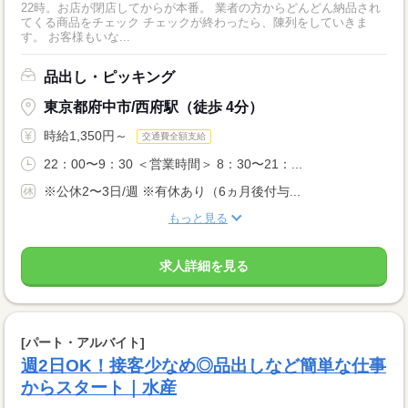
22時。お店が閉店してからが本番。 業者の方からどんどん納品され
てくる商品をチェック チェックが終わったら、陳列をしていきま
す。 お客様もいな...
品出し・ピッキング
東京都府中市/西府駅（徒歩 4分）
時給1,350円～
交通費全額支給
22：00〜9：30 ＜営業時間＞ 8：30〜21：...
※公休2〜3日/週 ※有休あり（6ヵ月後付与...
もっと見る
求人詳細を見る
[パート・アルバイト]
週2日OK！接客少なめ◎品出しなど簡単な仕事
からスタート｜水産