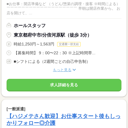
■お仕事：開店準備など （うどん/惣菜の調理・接客 ※時間による）
￣￣￣￣￣￣￣￣￣￣￣￣￣￣￣￣￣￣￣ 早朝は開店作業から。 お
店を開けて、...
ホールスタッフ
東京都府中市/分倍河原駅（徒歩 3分）
時給1,250円～1,563円
交通費一部支給
【募集時間】 9：00〜22：30 ※上記時間帯...
■シフトによる（2週間ごとの自己申告制）
もっと見る
求人詳細を見る
[一般派遣]
【ハジメテさん歓迎】お仕事スタート後もしっ
かりフォロー◎介護