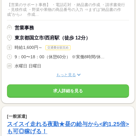
【営業のサポート事務】 ・電話応対 ・納品書の作成 ・請求書発行
・見積作成 ・野菜や果物の商品番号の入力 ⇒まずは“納品書の作
成”から♪ 作成...
営業事務
東京都国立市/西府駅（徒歩 12分）
時給1,600円～
交通費全額支給
9：00〜18：00（休憩60分） ※実働8時間/休...
水曜日 日曜日
もっと見る
求人詳細を見る
[一般派遣]
スイスイ走れる夜勤★昼の給与から<約1.25倍>
も可◎稼げる！