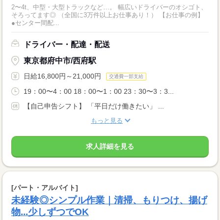
2〜4t、中型・大型トラックなど…。 幅広いドライバーのオシゴト、
そろってます◎ （全国に3万件以上お仕事あり！） 【お仕事の例】
●センター間配...
ドライバー・配達・配送
東京都府中市/西府駅
日給16,800円～21,000円
交通費一部支給
19：00〜4：00 18：00〜1：00 23：30〜3：3...
【自己申告シフト】 「平日だけ働きたい」 ...
もっと見る
求人詳細を見る
[パート・アルバイト]
未経験◎シンプル作業｜清掃、もりつけ、揚げ
物...少しずつでOK