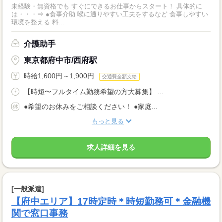
未経験・無資格でも すぐにできるお仕事からスタート！ 具体的に
は・・・⇒ ●食事介助 喉に通りやすい工夫をするなど 食事しやすい
環境を整える 料...
介護助手
東京都府中市/西府駅
時給1,600円～1,900円
交通費全額支給
【時短〜フルタイム勤務希望の方大募集】 ...
●希望のお休みをご相談ください！ ●家庭...
もっと見る
求人詳細を見る
[一般派遣]
【府中エリア】17時定時＊時短勤務可＊金融機
関で窓口事務