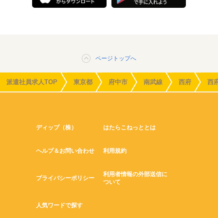
ページトップへ
派遣社員求人TOP
東京都
府中市
南武線
西府
西
ディップ（株）
はたらこねっととは
ヘルプ＆お問い合わせ
利用規約
利用者情報の外部送信に
プライバシーポリシー
ついて
人気ワードで探す