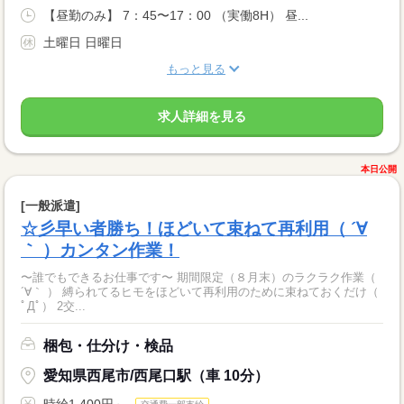
【昼勤のみ】 7：45〜17：00 （実働8H） 昼...
土曜日 日曜日
もっと見る
求人詳細を見る
本日公開
[一般派遣]
☆彡早い者勝ち！ほどいて束ねて再利用（ ´∀
｀ ）カンタン作業！
〜誰でもできるお仕事です〜 期間限定（８月末）のラクラク作業（
´∀｀ ） 縛られてるヒモをほどいて再利用のために束ねておくだけ（
ﾟДﾟ） 2交...
梱包・仕分け・検品
愛知県西尾市/西尾口駅（車 10分）
時給1,400円～