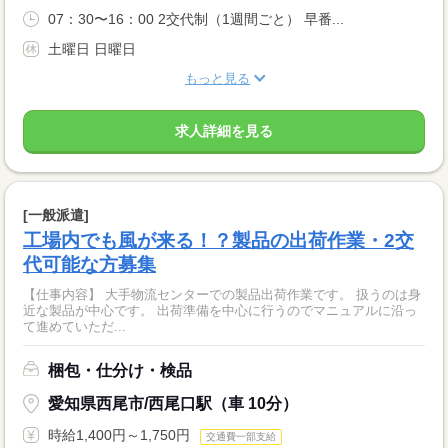
07：30〜16：00 2交代制（1週間ごと） 早番...
土曜日 日曜日
もっと見る
求人詳細を見る
[一般派遣]
工場内でも風が来る！？製品の出荷作業・2交
代可能な方募集
【仕事内容】 大手物流センターでの製品出荷作業です。 扱うのは身
近な製品が中心です。 出荷準備を中心に行うのでマニュアルに沿っ
て進めていただ...
梱包・仕分け・検品
愛知県西尾市/西尾口駅（車 10分）
時給1,400円～1,750円
交通費一部支給