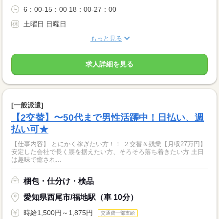
6：00-15：00 18：00-27：00
土曜日 日曜日
もっと見る
求人詳細を見る
[一般派遣]
【2交替】〜50代まで男性活躍中！日払い、週
払い可★
【仕事内容】 とにかく稼ぎたい方！！ ２交替＆残業【月収27万円】
安定した会社で長く腰を据えたい方、そろそろ落ち着きたい方 土日
は趣味で癒され...
梱包・仕分け・検品
愛知県西尾市/福地駅（車 10分）
時給1,500円～1,875円
交通費一部支給