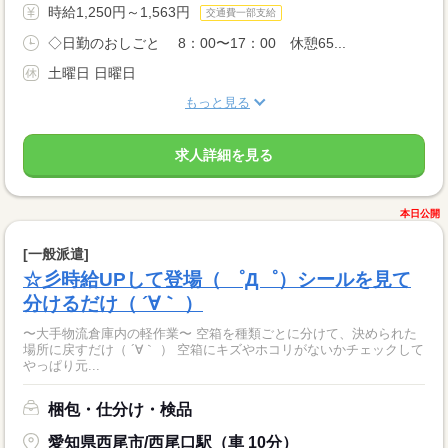
時給1,250円～1,563円
交通費一部支給
◇日勤のおしごと 8：00〜17：00 休憩65...
土曜日 日曜日
もっと見る
求人詳細を見る
本日公開
[一般派遣]
☆彡時給UPして登場（ ゜Д゜）シールを見て
分けるだけ（ ´∀｀ ）
〜大手物流倉庫内の軽作業〜 空箱を種類ごとに分けて、決められた
場所に戻すだけ（ ´∀｀ ） 空箱にキズやホコリがないかチェックして
やっぱり元...
梱包・仕分け・検品
愛知県西尾市/西尾口駅（車 10分）