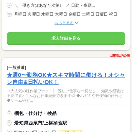
＼ 働き方はあなた次第♪ ／ 日勤・夜勤...
月曜日 火曜日 水曜日 木曜日 金曜日 土曜日 日曜日 祝日
もっと見る
求人詳細を見る
1週間以内公開
[一般派遣]
★週0〜勤務OK★スキマ時間に働ける！オシャ
レ自由&日払いOK！
《大人気の軽作業ワーク！》 難しい仕事な一切なし！ 知識や経験は
不要です♪ こんなお仕事紹介できます◎ ◆ハガキや郵便物の仕分け
◆ゲームやア...
梱包・仕分け・検品
愛知県西尾市/上横須賀駅