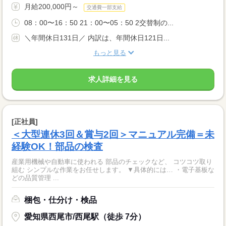
月給200,000円～
交通費一部支給
08：00〜16：50 21：00〜05：50 2交替制の...
＼年間休日131日／ 内訳は、年間休日121日...
もっと見る
求人詳細を見る
[正社員]
＜大型連休3回＆賞与2回＞マニュアル完備＝未
経験OK！部品の検査
産業用機械や自動車に使われる 部品のチェックなど、 コツコツ取り
組む シンプルな作業をお任せします。 ▼具体的には… ・電子基板な
どの品質管理 ...
梱包・仕分け・検品
愛知県西尾市/西尾駅（徒歩 7分）