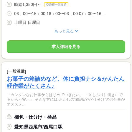
時給1,350円～
交通費一部支給
06：00〜15：00 18：00〜03：00 07：00〜16...
土曜日 日曜日
もっと見る
求人詳細を見る
[一般派遣]
お菓子の箱詰めなど、体に負担ナシ＆かんたん
軽作業がたくさん♪
「カンタンなお仕事からはじめていきたい」 「久しぶりに働きにで
るから不安…」 そんな方には おかしの”箱詰め”や”仕分け”のお仕事が
オススメ...
梱包・仕分け・検品
愛知県西尾市/西尾口駅