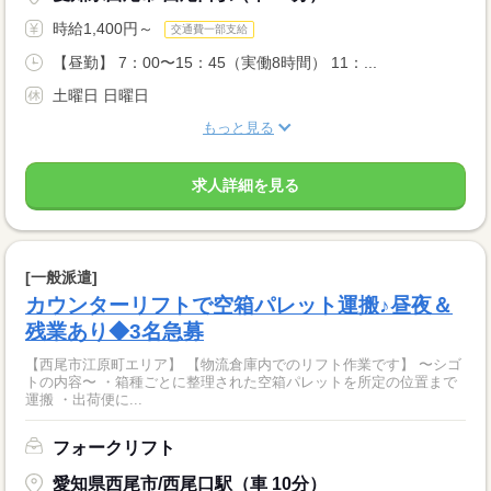
時給1,400円～
交通費一部支給
【昼勤】 7：00〜15：45（実働8時間） 11：...
土曜日 日曜日
もっと見る
求人詳細を見る
[一般派遣]
カウンターリフトで空箱パレット運搬♪昼夜＆
残業あり◆3名急募
【西尾市江原町エリア】 【物流倉庫内でのリフト作業です】 〜シゴ
トの内容〜 ・箱種ごとに整理された空箱パレットを所定の位置まで
運搬 ・出荷便に...
フォークリフト
愛知県西尾市/西尾口駅（車 10分）