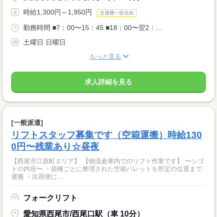
時給1,300円～1,950円
交通費一部支給
勤務時間 ■7：00〜15：45 ■18：00〜翌2：...
土曜日 日曜日
もっと見る
求人詳細を見る
[一般派遣]
リフトスタッフ募集です（空箱運搬）時給130
0円〜残業あり☆昼夜
【西尾市江原町エリア】 【物流倉庫内でのリフト作業です】 〜シゴ
トの内容〜 ・箱種ごとに整理された空箱パレットを所定の位置まで
運搬 ・出荷便に...
フォークリフト
愛知県西尾市/西尾口駅（車 10分）