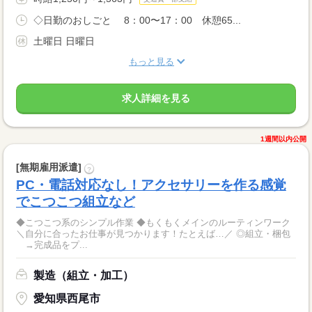
◇日勤のおしごと 8：00〜17：00 休憩65...
土曜日 日曜日
もっと見る
求人詳細を見る
1週間以内公開
[無期雇用派遣]
?
PC・電話対応なし！アクセサリーを作る感覚
でこつこつ組立など
◆こつこつ系のシンプル作業 ◆もくもくメインのルーティンワーク
＼自分に合ったお仕事が見つかります！たとえば…／ ◎組立・梱包
→完成品をプ...
製造（組立・加工）
愛知県西尾市