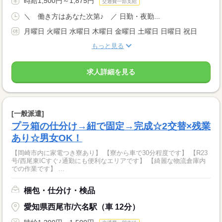
時給1,500円～1,875円
交通費一部支給
＼ 働き方はあなた次第♪ ／ 日勤・夜勤...
月曜日 火曜日 水曜日 木曜日 金曜日 土曜日 日曜日 祝日
もっと見る
求人詳細を見る
[一般派遣]
プラ箱の仕分け→紐で固定→完成☆2交替×残業
あり☆男女OK！
【岡崎市内に家電つき寮あり】 【寮から車で30分程度です】 【R23
号/西尾東ICすぐ♪通勤にも便利なエリアです】 【綺麗な物流倉庫内
での作業です】 ...
梱包・仕分け・検品
愛知県西尾市/六名駅（車 12分）