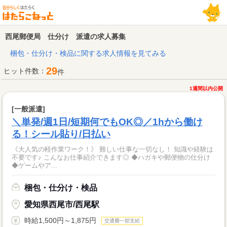
西尾郵便局 仕分け 派遣の求人募集
梱包・仕分け・検品に関する求人情報を見てみる
29
ヒット件数：
件
1週間以内公開
[一般派遣]
＼単発/週1日/短期何でもOK◎／1hから働け
る！シール貼り/日払い
《大人気の軽作業ワーク！》 難しい仕事な一切なし！ 知識や経験は
不要です♪ こんなお仕事紹介できます◎ ◆ハガキや郵便物の仕分け
◆ゲームやア...
梱包・仕分け・検品
愛知県西尾市/西尾駅
時給1,500円～1,875円
交通費一部支給