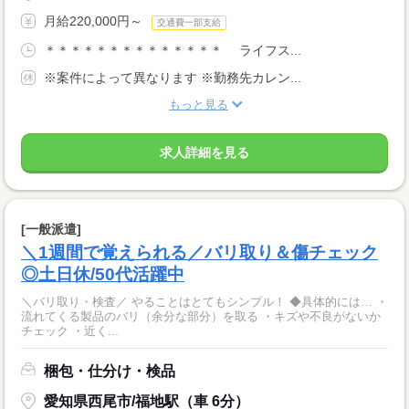
月給220,000円～
交通費一部支給
＊＊＊＊＊＊＊＊＊＊＊＊＊＊ ライフス...
※案件によって異なります ※勤務先カレン...
もっと見る
求人詳細を見る
[一般派遣]
＼1週間で覚えられる／バリ取り＆傷チェック
◎土日休/50代活躍中
＼バリ取り・検査／ やることはとてもシンプル！ ◆具体的には… ・
流れてくる製品のバリ（余分な部分）を取る ・キズや不良がないか
チェック ・近く...
梱包・仕分け・検品
愛知県西尾市/福地駅（車 6分）