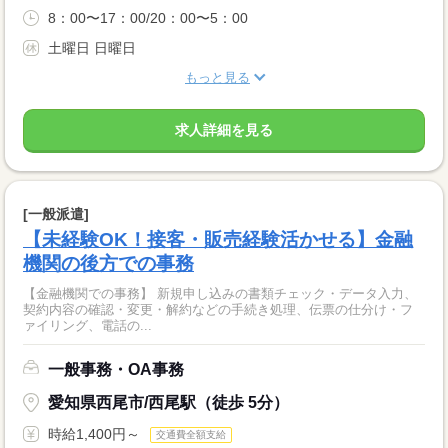
8：00〜17：00/20：00〜5：00
土曜日 日曜日
もっと見る
求人詳細を見る
[一般派遣]
【未経験OK！接客・販売経験活かせる】金融
機関の後方での事務
【金融機関での事務】 新規申し込みの書類チェック・データ入力、
契約内容の確認・変更・解約などの手続き処理、伝票の仕分け・フ
ァイリング、電話の...
一般事務・OA事務
愛知県西尾市/西尾駅（徒歩 5分）
時給1,400円～
交通費全額支給