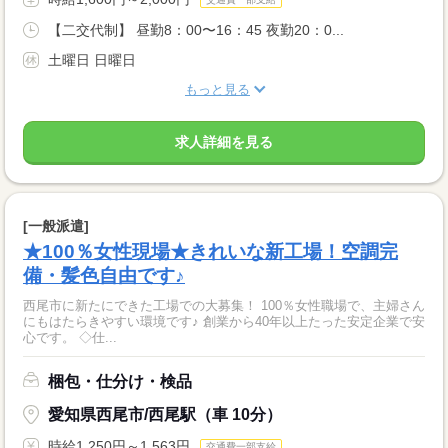
【二交代制】 昼勤8：00〜16：45 夜勤20：0...
土曜日 日曜日
もっと見る
求人詳細を見る
[一般派遣]
★100％女性現場★きれいな新工場！空調完
備・髪色自由です♪
西尾市に新たにできた工場での大募集！ 100％女性職場で、主婦さん
にもはたらきやすい環境です♪ 創業から40年以上たった安定企業で安
心です。 ◇仕...
梱包・仕分け・検品
愛知県西尾市/西尾駅（車 10分）
時給1,250円～1,563円
交通費一部支給