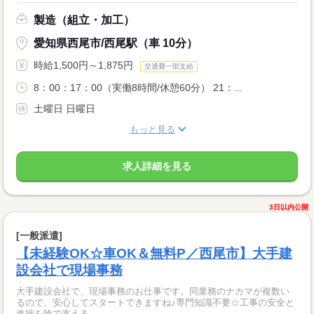
製造（組立・加工）
愛知県西尾市/西尾駅（車 10分）
時給1,500円～1,875円
交通費一部支給
8：00：17：00（実働8時間/休憩60分） 21：...
土曜日 日曜日
もっと見る
求人詳細を見る
3日以内公開
[一般派遣]
【未経験OK☆車OK＆無料P／西尾市】大手建
設会社で現場事務
大手建設会社で、現場事務のお仕事です。同業務のナカマが複数い
るので、安心してスタートできますね♪専門知識不要☆工事の安全と
進捗を陰で支える、...