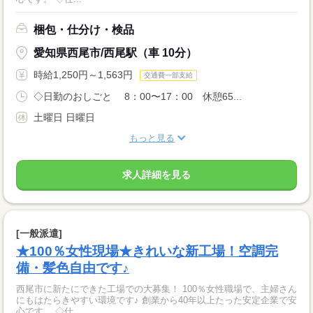
梱包・仕分け・検品
愛知県西尾市/西尾駅（車 10分）
時給1,250円～1,563円
交通費一部支給
◇日勤のおしごと 8：00〜17：00 休憩65...
土曜日 日曜日
もっと見る
求人詳細を見る
[一般派遣]
★100％女性現場★きれいな新工場！空調完
備・髪色自由です♪
西尾市に新たにできた工場での大募集！ 100％女性職場で、主婦さん
にもはたらきやすい環境です♪ 創業から40年以上たった安定企業で安
心です。 ◇仕...