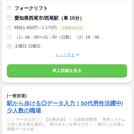
フォークリフト
愛知県西尾市/西尾駅（車 10分）
時給1,450円～2,175円
交通費全額支給
（1）06：00〜15：00（日勤） （2）18：00...
土曜日 日曜日
もっと見る
求人詳細を見る
[一般派遣]
駅から歩ける◎データ入力！50代男性活躍中/
少人数の職場
◇◇ データ入力◇◇ 【仕事内容】 ◇ 伝票処理業務 ・専用システム
で送り先企業を選択し、発行ボタンを押すだけ！ ・発行した伝票と
画面データがあ...