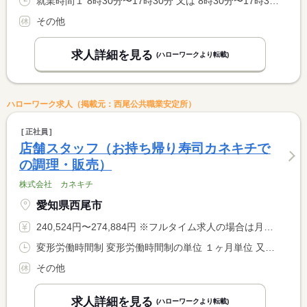
就業時間１ 8時30分〜17時30分 又は 8時30分〜17時30分の時間の間の4時間以上 就業時間に関する特記事項 ＊就業時間は、４時間〜８時間で相談可能です。 <BR> ＊休憩時間は、法定どおりです。
その他
求人詳細を見る
(ハローワークより転載)
ハローワーク求人（掲載元：西尾公共職業安定所）
正社員
店舗スタッフ（お持ち帰り寿司カネキチで
の調理・販売）
株式会社 カネキチ
愛知県西尾市
240,524円〜274,884円 ※フルタイム求人の場合は月額（換算額）、パート求人の場合は時間額を表示しています。
変形労働時間制 変形労働時間制の単位 １ヶ月単位 又は 9時00分〜20時00分の時間の間の8時間
その他
求人詳細を見る
(ハローワークより転載)