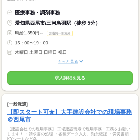
医療事務・調剤事務
愛知県西尾市/三河鳥羽駅（徒歩 5分）
時給1,350円～
交通費一部支給
15：00〜19：00
木曜日 土曜日 日曜日 祝日
もっと見る
求人詳細を見る
[一般派遣]
【即スタート可★】大手建設会社での現場事務
＠西尾市
【建設会社での現場事務】 工場建設現場で現場事務・工務をお願い
します！ ・請求書の処理 ・各種データ入力、勤怠確認 ・労災書類・
KYシートなど各...