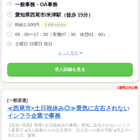
一般事務・OA事務
愛知県西尾市/米津駅（徒歩 15分）
時給1,500円
交通費全額支給
09：00〜17：30（実働07：30、休憩01：00）...
土曜日 日曜日 祝日
もっと見る
求人詳細を見る
1週間以内公開
[一般派遣]
≪西尾市×土日祝休み◎≫景気に左右されない
インフラ企業で事務
【安定×長期】西尾×土日祝休みの事務／景気に左右されないインフ
ラ業界◎ ●法人顧客からの注文受付、仕入先への発注手配 ●売上デー
タの入力、顧客...