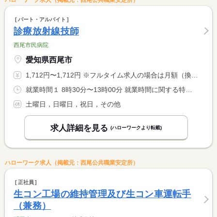
ハローワーク求人（掲載元：西尾公共職業安定所）
パート・アルバイト
診療放射線技師
西尾市民病院
愛知県西尾市
1,712円〜1,712円 ※フルタイム求人の場合は月額（換算額）、パート求人の場合は時間額を表示しています。
就業時間１ 8時30分〜13時00分 就業時間に関する特記事項 半日程度の短時間勤務となります。 <BR> ※上記以上の勤務時間は応相談
土曜日，日曜日，祝日，その他
求人詳細を見る
(ハローワークより転載)
ハローワーク求人（掲載元：西尾公共職業安定所）
正社員
生コン工場の維持管理及び生コン車運転手
（兼務）