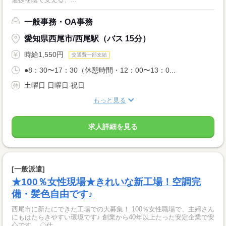
一般事務・OA事務
愛知県西尾市/西尾駅（バス 15分）
時給1,550円
交通費一部支給
●8：30〜17：30（休憩時間・12：00〜13：0...
土曜日 日曜日 祝日
もっと見る
求人詳細を見る
[一般派遣]
★100％女性現場★きれいな新工場！空調完
備・髪色自由です♪
西尾市に新たにできた工場での大募集！ 100％女性職場で、主婦さん
にもはたらきやすい環境です♪ 創業から40年以上たった安定企業で安
心です。 ◇仕...