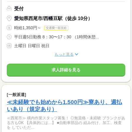
受付
愛知県西尾市/西幡豆駅（徒歩 10分）
時給1,350円～
交通費一部支給
平日週5日勤務 8：30〜17：30 （1時間休憩...
土曜日 日曜日 祝日
もっと見る
求人詳細を見る
[一般派遣]
≪未経験でも始めから1.500円≫寮あり、週払
いあり（規定あり）
≪西尾市≫ 構内作業スタッフ募集！ ◎無資格・未経験 ブランクがあ
る方もOK 【具体的には…】 ■自動車部品の 組み付け、加工、検査
を していただ...