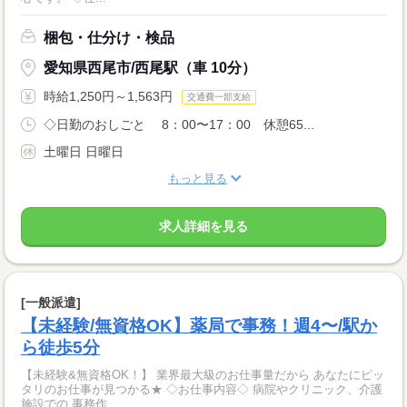
梱包・仕分け・検品
愛知県西尾市/西尾駅（車 10分）
時給1,250円～1,563円
交通費一部支給
◇日勤のおしごと 8：00〜17：00 休憩65...
土曜日 日曜日
もっと見る
求人詳細を見る
[一般派遣]
【未経験/無資格OK】薬局で事務！週4〜/駅か
ら徒歩5分
【未経験&無資格OK！】 業界最大級のお仕事量だから あなたにピッ
タリのお仕事が見つかる★ ◇お仕事内容◇ 病院やクリニック、介護
施設での 事務作...