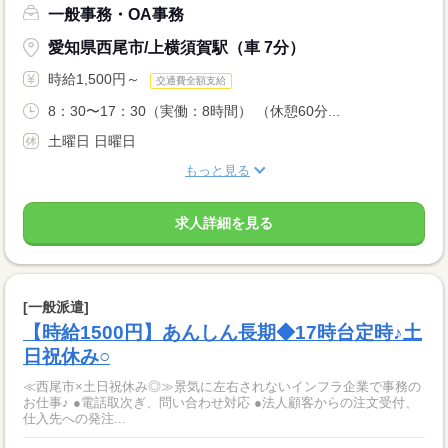
一般事務・OA事務
愛知県西尾市/上横須賀駅（車 7分）
時給1,500円～
交通費全額支給
8：30〜17：30（実働：8時間） （休憩60分...
土曜日 日曜日
もっと見る
求人詳細を見る
[一般派遣]
【時給1500円】あんしん長期◆17時台定時♪土
日祝休み○
≪西尾市×土日祝休み◎≫景気に左右されないインフラ企業で事務の
お仕事♪ ●電話取次ぎ、問い合わせ対応 ●法人顧客からの注文受付、
仕入先への発注...