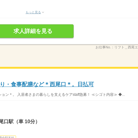
もっと見る
求人詳細を見る
お仕事No.：
リフト＿西尾エリ
り・食事配膳など＊西尾口＊。日払可
＊。 入居者さまの暮らしを支えるケアstaff急募！ ≪シゴト内容≫ ◆...
尾口駅（車 10分）
費全額支給