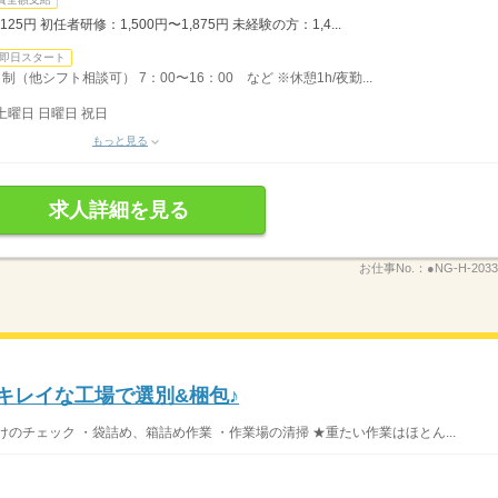
25円 初任者研修：1,500円〜1,875円 未経験の方：1,4...
即日スタート
他シフト相談可） 7：00〜16：00 など ※休憩1h/夜勤...
土曜日 日曜日 祝日
もっと見る
求人詳細を見る
お仕事No.：
●NG-H-2033
・キレイな工場で選別&梱包♪
のチェック ・袋詰め、箱詰め作業 ・作業場の清掃 ★重たい作業はほとん...