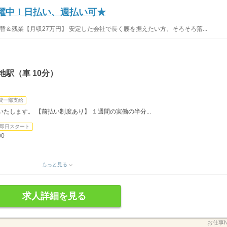
活躍中！日払い、週払い可★
替＆残業【月収27万円】 安定した会社で長く腰を据えたい方、そろそろ落...
駅（車 10分）
費一部支給
たします。 【前払い制度あり】 １週間の実働の半分...
即日スタート
00
もっと見る
求人詳細を見る
お仕事N