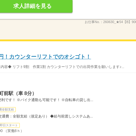
求人詳細を見る
お仕事No.：
260630_★54【B】900
0円！カウンターリフトでのオシゴト！
内容◆ リフト9割 作業1割 カウンターリフトでの出荷作業を願いします♪...
町前駅（車 8分）
です！ ※バイク通勤も可能です！ ※自転車の貸し出...
費全額支給
◆交通費：全額支給（規定あり） ◆給与前渡しシステムあ...
即日スタート
00 （実働8ｈ）