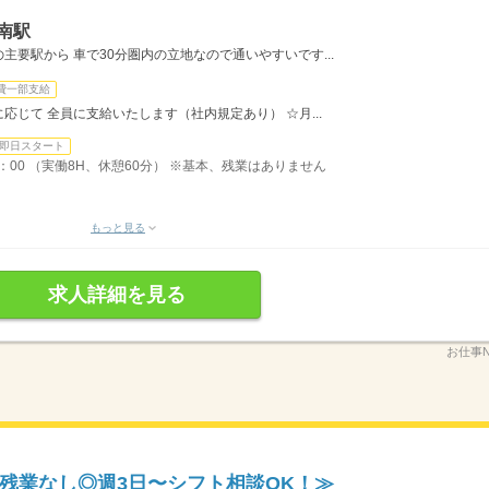
南駅
要駅から 車で30分圏内の立地なので通いやすいです...
費一部支給
じて 全員に支給いたします（社内規定あり） ☆月...
即日スタート
8：00 （実働8H、休憩60分） ※基本、残業はありません
もっと見る
求人詳細を見る
お仕事N
残業なし◎週3日〜シフト相談OK！≫