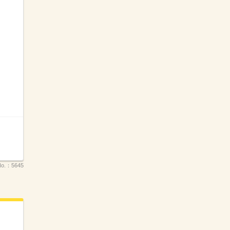
o.：
5645