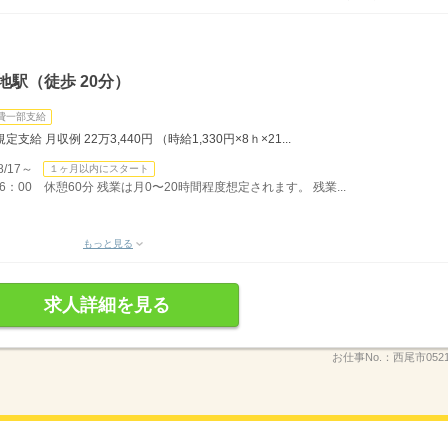
地駅（徒歩 20分）
費一部支給
 月収例 22万3,440円 （時給1,330円×8ｈ×21...
/17～
１ヶ月以内にスタート
：00 休憩60分 残業は月0〜20時間程度想定されます。 残業...
もっと見る
求人詳細を見る
お仕事No.：
西尾市05