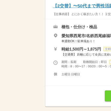
【2交替】〜50代まで男性
【仕事内容】 とにかく稼ぎたい方！！ ２交
梱包・仕分け・検品
愛知県西尾市/名鉄西尾線福地
車通勤OK！駐車場あり！
時給1,500円～1,875円
交通
【交通費】 距離に応じて全員に支給い
期間：長期 勤務開始日：即日
時間：8：00〜17：00/20：00〜5：
土曜日 日曜日