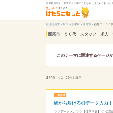
派遣社員求人・派遣のお仕事のことなら【はたらこねっと
派遣社員求人TOP
>
京都府
>
西尾市
>
西尾市 ５０
西尾市 ５０代 スタッフ 求人 
このテーマに関連するページ
374
件中 / 1～25件を表示
一般派遣
駅から歩ける◎データ入力！
◇◇ データ入力◇◇ 【仕事内容】 ◇ 伝票