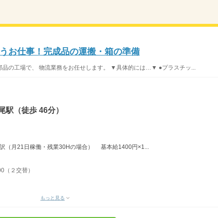
うお仕事！完成品の運搬・箱の準備
の工場で、 物流業務をお任せします。 ▼具体的には…▼ ●プラスチッ...
尾駅（徒歩 46分）
内訳（月21日稼働・残業30Hの場合） 基本給1400円×1...
：00（２交替）
もっと見る