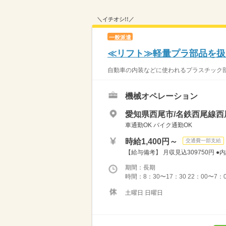
＼イチオシ!!／
一般派遣
≪リフト≫軽量プラ部品を扱
自動車の内装などに使われるプラスチック部品
機械オペレーション
愛知県西尾市/名鉄西尾線西
車通勤OK バイク通勤OK
時給1,400円～
交通費一部支給
【給与備考】 月収見込309750円 ●
期間：長期
時間：8：30〜17：30 22：00〜7
土曜日 日曜日