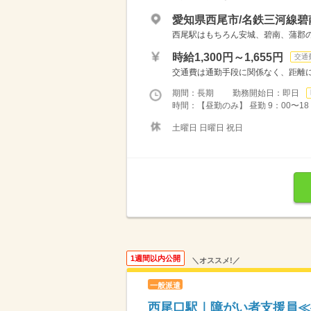
愛知県西尾市/名鉄三河線碧
西尾駅はもちろん安城、碧南、蒲郡の主
時給1,300円～1,655円
交通
交通費は通勤手段に関係なく、距離に応
期間：長期 勤務開始日：即日
時間：【昼勤のみ】 昼勤 9：00〜1
土曜日 日曜日 祝日
1週間以内公開
＼オススメ!／
一般派遣
西尾口駅｜障がい者支援員≪