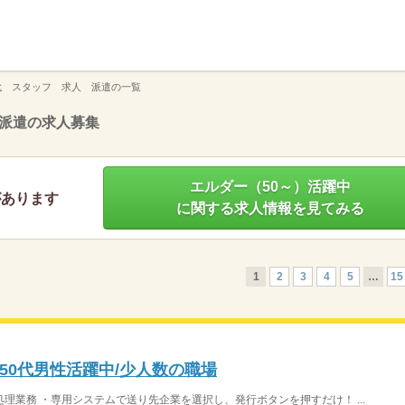
】
代 スタッフ 求人 派遣の一覧
派遣の求人募集
エルダー（50～）活躍中
があります
に関する求人情報を見てみる
1
2
3
4
5
…
15
50代男性活躍中/少人数の職場
処理業務 ・専用システムで送り先企業を選択し、発行ボタンを押すだけ！ ...