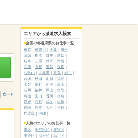
エリアから派遣求人検索
全国の都道府県のお仕事一覧
東京
神奈川
千葉
埼玉
茨城
栃木
群馬
愛知
岐阜
三重
静岡
大阪
兵庫
京都
滋賀
奈良
和歌山
北海道
青森
岩手
宮城
秋田
山形
福島
山梨
長野
新潟
富山
石川
福井
岡山
鳥取
次へ
島根
山口
香川
徳島
愛媛
高知
福岡
佐賀
長崎
熊本
大分
宮崎
鹿児島
沖縄
人気のエリアのお仕事一覧
港区
千代田区
新宿区
中央区
渋谷区
品川区