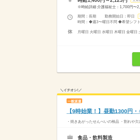
時給1,400円～2,125円
※時給詳細 介護福祉士：1,700円〜2,1
期間：長期 勤務開始日：即日
時間：◆週3〜曜日不問 ◆希望シフト制（
月曜日 火曜日 水曜日 木曜日 金曜日 
＼イチオシ!／
一般派遣
【9時始業！】昼勤1300円
・焼きあがったせんべいの検品 ・割れや欠け
食品・飲料製造