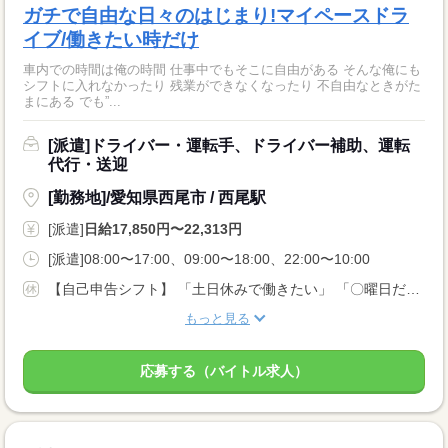
ガチで自由な日々のはじまり!マイペースドラ
イブ/働きたい時だけ
車内での時間は俺の時間 仕事中でもそこに自由がある そんな俺にも
シフトに入れなかったり 残業ができなくなったり 不自由なときがた
まにある でも”...
[派遣]ドライバー・運転手、ドライバー補助、運転
代行・送迎
[勤務地]/愛知県西尾市 / 西尾駅
[派遣]
日給17,850円〜22,313円
[派遣]08:00〜17:00、09:00〜18:00、22:00〜10:00
【自己申告シフト】 「土日休みで働きたい」 「〇曜日だけ働きたい」 働きたい日は事前に選べます。 お休み希望の曜日・時間についても 面談の際に教えてくださいね。 ※こちらは中型以上のお仕事の例です
もっと見る
応募する（バイトル求人）