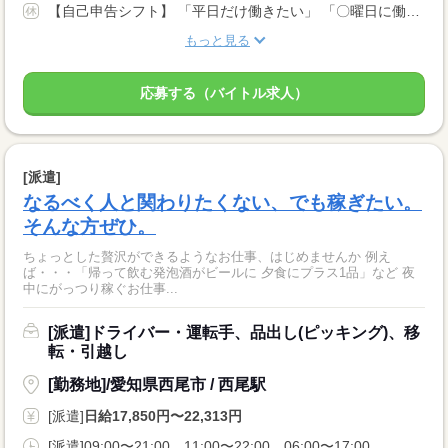
【自己申告シフト】 「平日だけ働きたい」 「〇曜日に働きたい」 など、働き方は自分で選べます。 曜日・時間についてのご希望も 面談の際に教えてくださいね。 ※こちらは中型以上のお仕事の例です
もっと見る
応募する（バイトル求人）
[派遣]
なるべく人と関わりたくない、でも稼ぎたい。
そんな方ぜひ。
ちょっとした贅沢ができるようなお仕事、はじめませんか 例え
ば・・・「帰って飲む発泡酒がビールに 夕食にプラス1品」など 夜
中にがっつり稼ぐお仕事...
[派遣]ドライバー・運転手、品出し(ピッキング)、移
転・引越し
[勤務地]/愛知県西尾市 / 西尾駅
[派遣]
日給17,850円〜22,313円
[派遣]09:00〜21:00、11:00〜22:00、06:00〜17:00