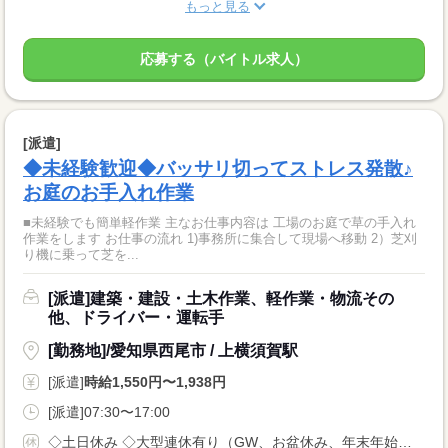
もっと見る
応募する（バイトル求人）
[派遣]
◆未経験歓迎◆バッサリ切ってストレス発散♪
お庭のお手入れ作業
■未経験でも簡単軽作業 主なお仕事内容は 工場のお庭で草の手入れ
作業をします お仕事の流れ 1)事務所に集合して現場へ移動 2）芝刈
り機に乗って芝を...
[派遣]建築・建設・土木作業、軽作業・物流その
他、ドライバー・運転手
[勤務地]/愛知県西尾市 / 上横須賀駅
[派遣]
時給1,550円〜1,938円
[派遣]07:30〜17:00
◇土日休み ◇大型連休有り（GW、お盆休み、年末年始） ◇有給休暇有り（会社規定に準ずる）