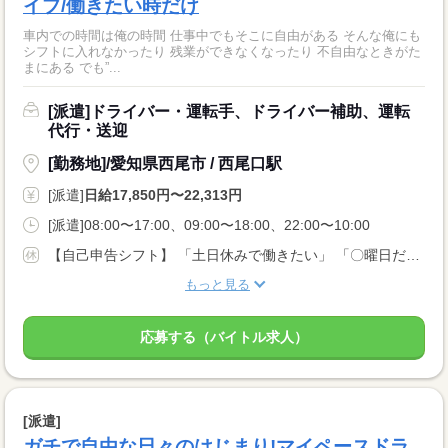
イブ/働きたい時だけ
車内での時間は俺の時間 仕事中でもそこに自由がある そんな俺にも
シフトに入れなかったり 残業ができなくなったり 不自由なときがた
まにある でも”...
[派遣]ドライバー・運転手、ドライバー補助、運転
代行・送迎
[勤務地]/愛知県西尾市 / 西尾口駅
[派遣]
日給17,850円〜22,313円
[派遣]08:00〜17:00、09:00〜18:00、22:00〜10:00
【自己申告シフト】 「土日休みで働きたい」 「〇曜日だけ働きたい」 働きたい日は事前に選べます。 お休み希望の曜日・時間についても 面談の際に教えてくださいね。 ※こちらは中型以上のお仕事の例です
もっと見る
応募する（バイトル求人）
[派遣]
ガチで自由な日々のはじまり!マイペースドラ