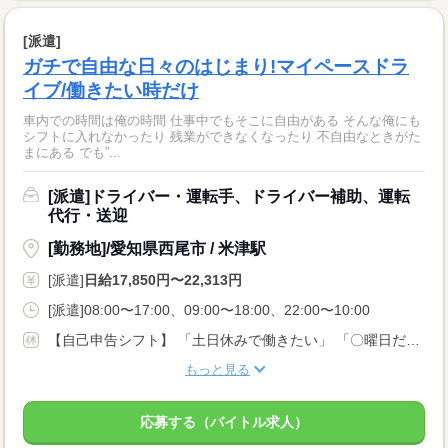
[派遣]
ガチで自由な日々のはじまり!マイペースドラ
イブ/働きたい時だけ
車内での時間は俺の時間 仕事中でもそこに自由がある そんな俺にも
シフトに入れなかったり 残業ができなくなったり 不自由なときがた
まにある でも”...
[派遣]ドライバー・運転手、ドライバー補助、運転
代行・送迎
[勤務地]/愛知県西尾市 / 米津駅
[派遣]
日給17,850円〜22,313円
[派遣]08:00〜17:00、09:00〜18:00、22:00〜10:00
【自己申告シフト】 「土日休みで働きたい」 「〇曜日だけ働きたい」 働きたい日は事前に選べます。 お休み希望の曜日・時間についても 面談の際に教えてくださいね。 ※こちらは中型以上のお仕事の例です
もっと見る
応募する（バイトル求人）