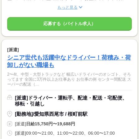
もっと見る
応募する（バイトル求人）
[派遣]
シニア世代も活躍中なドライバー！荷積み・荷
卸しがない職場も
2〜4t、中型・大型トラックなど 幅広いドライバーのオシゴト、そろ
ってます 全国に3万件以上お仕事あり お仕事の例 センター間配送 ス
ーパーの配送（...
[派遣]ドライバー・運転手、配達・配送・宅配便、
移転・引越し
[勤務地]/愛知県西尾市 / 桜町前駅
[派遣]
日給15,750円〜19,688円
[派遣]09:00〜21:00、11:00〜22:00、06:00〜17:00