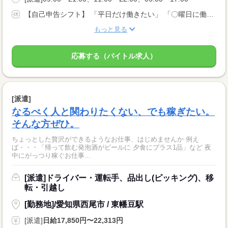
【自己申告シフト】 「平日だけ働きたい」 「〇曜日に働きたい」 など、働き方は自分で選べます。 曜日・時間についてのご希望も 面談の際に教えてくださいね。 ※こちらは中型以上のお仕事の例です
もっと見る
応募する（バイトル求人）
[派遣]
なるべく人と関わりたくない、でも稼ぎたい。
そんな方ぜひ。
ちょっとした贅沢ができるようなお仕事、はじめませんか 例え
ば・・・「帰って飲む発泡酒がビールに 夕食にプラス1品」など 夜
中にがっつり稼ぐお仕事...
[派遣]ドライバー・運転手、品出し(ピッキング)、移
転・引越し
[勤務地]/愛知県西尾市 / 東幡豆駅
[派遣]
日給17,850円〜22,313円