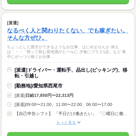
[派遣]
なるべく人と関わりたくない、でも稼ぎたい。
そんな方ぜひ。
ちょっとした贅沢ができるようなお仕事、はじめませんか 例え
ば・・・「帰って飲む発泡酒がビールに 夕食にプラス1品」など 夜
中にがっつり稼ぐお仕事...
[派遣]ドライバー・運転手、品出し(ピッキング)、移
転・引越し
[勤務地]/愛知県西尾市
[派遣]
日給17,850円〜22,313円
[派遣]09:00〜21:00、11:00〜22:00、06:00〜17:00
【自己申告シフト】 「平日だけ働きたい」 「〇曜日に働きたい」 など、働き方は自分で選べます。 曜日・時間についてのご希望も 面談の際に教えてくださいね。 ※こちらは中型以上のお仕事の例です
もっと見る