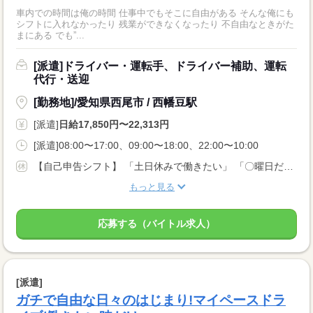
車内での時間は俺の時間 仕事中でもそこに自由がある そんな俺にも
シフトに入れなかったり 残業ができなくなったり 不自由なときがた
まにある でも”...
[派遣]ドライバー・運転手、ドライバー補助、運転
代行・送迎
[勤務地]/愛知県西尾市 / 西幡豆駅
[派遣]
日給17,850円〜22,313円
[派遣]08:00〜17:00、09:00〜18:00、22:00〜10:00
【自己申告シフト】 「土日休みで働きたい」 「〇曜日だけ働きたい」 働きたい日は事前に選べます。 お休み希望の曜日・時間についても 面談の際に教えてくださいね。 ※こちらは中型以上のお仕事の例です
もっと見る
応募する（バイトル求人）
[派遣]
ガチで自由な日々のはじまり!マイペースドラ