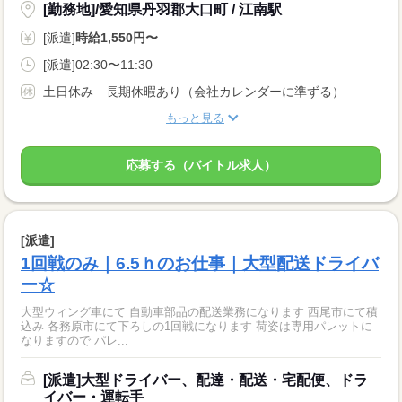
[勤務地]/愛知県丹羽郡大口町 / 江南駅
[派遣]
時給1,550円〜
[派遣]02:30〜11:30
土日休み 長期休暇あり（会社カレンダーに準ずる）
もっと見る
応募する（バイトル求人）
[派遣]
1回戦のみ｜6.5ｈのお仕事｜大型配送ドライバ
ー☆
大型ウィング車にて 自動車部品の配送業務になります 西尾市にて積
込み 各務原市にて下ろしの1回戦になります 荷姿は専用パレットに
なりますので パレ...
[派遣]大型ドライバー、配達・配送・宅配便、ドラ
イバー・運転手