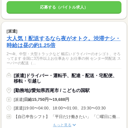
応募する（バイトル求人）
[派遣]
大人気！配送するなら夜がオトク。渋滞ナシ・
時給は昼の約1.25倍
2〜4t、中型・大型トラックなど 幅広いドライバーのオシゴト、そろ
ってます 全国に3万件以上お仕事あり お仕事の例 センター間配送 ス
ーパーの配送（...
[派遣]ドライバー・運転手、配達・配送・宅配便、
移転・引越し
[勤務地]/愛知県西尾市 / こどもの国駅
[派遣]
日給15,750円〜19,688円
[派遣]19:00〜04:00、18:00〜01:00、23:30〜03:30
【自己申告シフト】 「平日だけ働きたい」 「〇曜日に働きたい」 など、働き方は自分で選べます。 曜日・時間についてのご希望も 面談の際に教えてくださいね。 ※こちらは中型以上のお仕事の例です
もっと見る