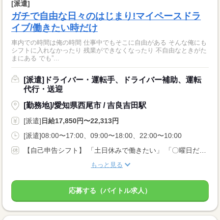
[派遣]
ガチで自由な日々のはじまり!マイペースドラ
イブ/働きたい時だけ
車内での時間は俺の時間 仕事中でもそこに自由がある そんな俺にも
シフトに入れなかったり 残業ができなくなったり 不自由なときがた
まにある でも”...
[派遣]ドライバー・運転手、ドライバー補助、運転
代行・送迎
[勤務地]/愛知県西尾市 / 吉良吉田駅
[派遣]
日給17,850円〜22,313円
[派遣]08:00〜17:00、09:00〜18:00、22:00〜10:00
【自己申告シフト】 「土日休みで働きたい」 「〇曜日だけ働きたい」 働きたい日は事前に選べます。 お休み希望の曜日・時間についても 面談の際に教えてくださいね。 ※こちらは中型以上のお仕事の例です
もっと見る
応募する（バイトル求人）