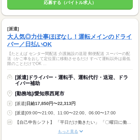
応募する（バイトル求人）
[派遣]
大人気◎力仕事ほぼなし！運転メインのドライ
バー／日払いOK
【たとえば センター間配送 介護施設の送迎 郵便配送 スーパーの配
送（かご車をおして定位置に移動させるだけ すべて運転以外は最低
限のことだけでOK ...
[派遣]ドライバー・運転手、運転代行・送迎、ドラ
イバー補助
[勤務地]/愛知県西尾市
[派遣]
日給17,850円〜22,313円
[派遣]09:00〜21:00、11:00〜22:00、06:00〜17:00
【自己申告シフト】 「平日だけ働きたい」 「〇曜日に働きたい」 など、働き方は自分で選べます。 曜日・時間についてのご希望も 面談の際に教えてくださいね。 ※こちらは中型以上のお仕事の例です
もっと見る