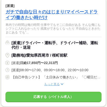
[派遣]
ガチで自由な日々のはじまり!マイペースドラ
イブ/働きたい時だけ
車内での時間は俺の時間 仕事中でもそこに自由がある そんな俺にも
シフトに入れなかったり 残業ができなくなったり 不自由なときがた
まにある でも”...
[派遣]ドライバー・運転手、ドライバー補助、運転
代行・送迎
[勤務地]/愛知県西尾市 / 桜町前駅
[派遣]
日給17,850円〜22,313円
[派遣]08:00〜17:00、09:00〜18:00、22:00〜10:00
【自己申告シフト】 「土日休みで働きたい」 「〇曜日だけ働きたい」 働きたい日は事前に選べます。 お休み希望の曜日・時間についても 面談の際に教えてくださいね。 ※こちらは中型以上のお仕事の例です
もっと見る
応募する（バイトル求人）