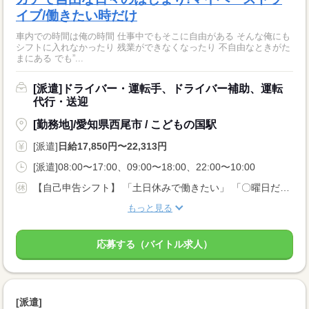
イブ/働きたい時だけ
車内での時間は俺の時間 仕事中でもそこに自由がある そんな俺にも
シフトに入れなかったり 残業ができなくなったり 不自由なときがた
まにある でも”...
[派遣]ドライバー・運転手、ドライバー補助、運転
代行・送迎
[勤務地]/愛知県西尾市 / こどもの国駅
[派遣]
日給17,850円〜22,313円
[派遣]08:00〜17:00、09:00〜18:00、22:00〜10:00
【自己申告シフト】 「土日休みで働きたい」 「〇曜日だけ働きたい」 働きたい日は事前に選べます。 お休み希望の曜日・時間についても 面談の際に教えてくださいね。 ※こちらは中型以上のお仕事の例です
もっと見る
応募する（バイトル求人）
[派遣]