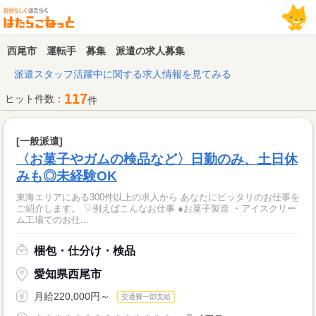
西尾市 運転手 募集 派遣の求人募集
派遣スタッフ活躍中に関する求人情報を見てみる
117
ヒット件数：
件
[一般派遣]
〈お菓子やガムの検品など〉日勤のみ、土日休
みも◎未経験OK
東海エリアにある300件以上の求人から あなたにピッタリのお仕事を
ご紹介します。 ▽例えばこんなお仕事 ●お菓子製造 ・アイスクリー
ム工場でのお仕...
梱包・仕分け・検品
愛知県西尾市
月給220,000円～
交通費一部支給