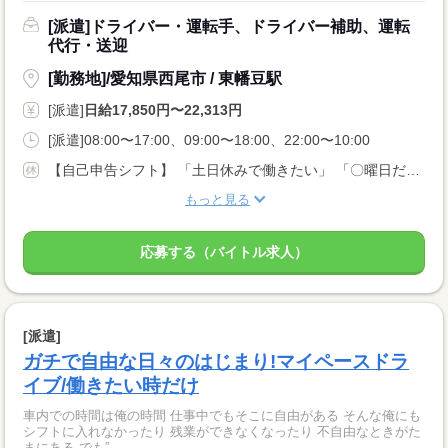
[派遣]ドライバー・運転手、ドライバー補助、運転
代行・送迎
[勤務地]/愛知県西尾市 / 東幡豆駅
[派遣]
日給17,850円〜22,313円
[派遣]08:00〜17:00、09:00〜18:00、22:00〜10:00
【自己申告シフト】 「土日休みで働きたい」 「〇曜日だけ働きたい」 働きたい日は事前に選べます。 お休み希望の曜日・時間についても 面談の際に教えてくださいね。 ※こちらは中型以上のお仕事の例です
もっと見る
応募する（バイトル求人）
[派遣]
ガチで自由な日々のはじまり!マイペースドラ
イブ/働きたい時だけ
車内での時間は俺の時間 仕事中でもそこに自由がある そんな俺にも
シフトに入れなかったり 残業ができなくなったり 不自由なときがた
まにある でも”...