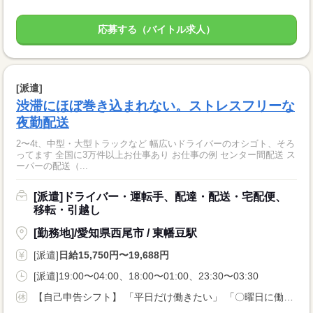
応募する（バイトル求人）
[派遣]
渋滞にほぼ巻き込まれない。ストレスフリーな
夜勤配送
2〜4t、中型・大型トラックなど 幅広いドライバーのオシゴト、そろ
ってます 全国に3万件以上お仕事あり お仕事の例 センター間配送 ス
ーパーの配送（...
[派遣]ドライバー・運転手、配達・配送・宅配便、
移転・引越し
[勤務地]/愛知県西尾市 / 東幡豆駅
[派遣]
日給15,750円〜19,688円
[派遣]19:00〜04:00、18:00〜01:00、23:30〜03:30
【自己申告シフト】 「平日だけ働きたい」 「〇曜日に働きたい」 など、働き方は自分で選べます。 曜日・時間についてのご希望も 面談の際に教えてくださいね。 ※こちらは中型以上のお仕事の例です