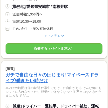
[勤務地]/愛知県安城市 / 南桜井駅
[派遣]
時給1,350円〜
[派遣]10:30〜18:00
【その他】 ・年次有給休暇
もっと見る
応募する（バイトル求人）
[派遣]
ガチで自由な日々のはじまり!マイペースドラ
イブ/働きたい時だけ
車内での時間は俺の時間 仕事中でもそこに自由がある そんな俺にも
シフトに入れなかったり 残業ができなくなったり 不自由なときがた
まにある でも”...
[派遣]ドライバー・運転手、ドライバー補助、運転