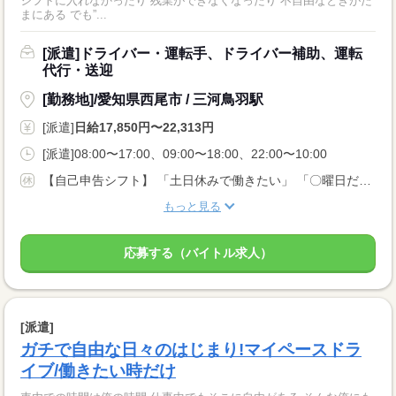
シフトに入れなかったり 残業ができなくなったり 不自由なときがた
まにある でも”...
[派遣]ドライバー・運転手、ドライバー補助、運転
代行・送迎
[勤務地]/愛知県西尾市 / 三河鳥羽駅
[派遣]
日給17,850円〜22,313円
[派遣]08:00〜17:00、09:00〜18:00、22:00〜10:00
【自己申告シフト】 「土日休みで働きたい」 「〇曜日だけ働きたい」 働きたい日は事前に選べます。 お休み希望の曜日・時間についても 面談の際に教えてくださいね。 ※こちらは中型以上のお仕事の例です
もっと見る
応募する（バイトル求人）
[派遣]
ガチで自由な日々のはじまり!マイペースドラ
イブ/働きたい時だけ