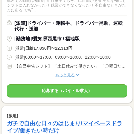
車内での時間は俺の時間 仕事中でもそこに自由がある そんな俺にも
シフトに入れなかったり 残業ができなくなったり 不自由なときがた
まにある でも”...
[派遣]ドライバー・運転手、ドライバー補助、運転
代行・送迎
[勤務地]/愛知県西尾市 / 福地駅
[派遣]
日給17,850円〜22,313円
[派遣]08:00〜17:00、09:00〜18:00、22:00〜10:00
【自己申告シフト】 「土日休みで働きたい」 「〇曜日だけ働きたい」 働きたい日は事前に選べます。 お休み希望の曜日・時間についても 面談の際に教えてくださいね。 ※こちらは中型以上のお仕事の例です
もっと見る
応募する（バイトル求人）
[派遣]
ガチで自由な日々のはじまり!マイペースドラ
イブ/働きたい時だけ