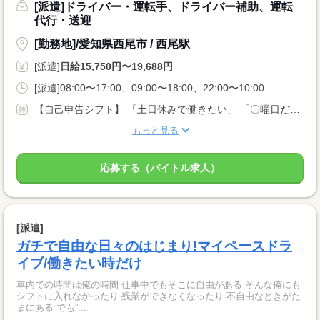
[派遣]ドライバー・運転手、ドライバー補助、運転
代行・送迎
[勤務地]/愛知県西尾市 / 西尾駅
[派遣]
日給15,750円〜19,688円
[派遣]08:00〜17:00、09:00〜18:00、22:00〜10:00
【自己申告シフト】 「土日休みで働きたい」 「〇曜日だけ働きたい」 働きたい日は事前に選べます。 お休み希望の曜日・時間についても 面談の際に教えてくださいね。 ※こちらは中型以上のお仕事の例です
もっと見る
応募する（バイトル求人）
[派遣]
ガチで自由な日々のはじまり!マイペースドラ
イブ/働きたい時だけ
車内での時間は俺の時間 仕事中でもそこに自由がある そんな俺にも
シフトに入れなかったり 残業ができなくなったり 不自由なときがた
まにある でも”...