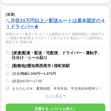
[派遣]
＼月収33万円以上／配送ルートは基本固定の４
ｔドライバー★
雑貨のルート配送です ルートは複数あるので 勤務時間はご相談下さ
い 地場や東海3県までのルートもありますが 配送ルートは基本的に
固定です 荷物を積...
[派遣]配達・配送・宅配便、ドライバー・運転手、
仕分け・シール貼り
[勤務地]/愛知県西尾市 / 桜町前駅
[派遣]
時給1,500円〜1,875円
[派遣]08:00〜17:00
もちろんＧＷ、夏期休暇、年末年始、年次有給休暇有り！
もっと見る
応募する（バイトル求人）