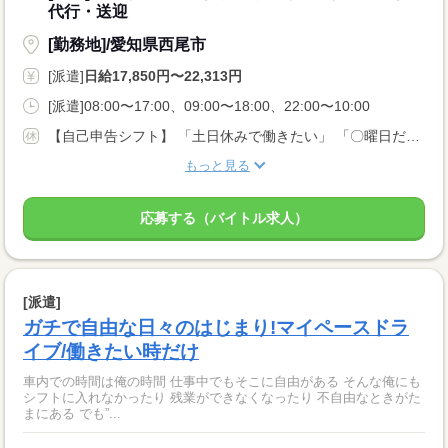
代行・送迎
[勤務地]/愛知県西尾市
[派遣]
日給17,850円〜22,313円
[派遣]08:00〜17:00、09:00〜18:00、22:00〜10:00
【自己申告シフト】 「土日休みで働きたい」 「〇曜日だけ働きたい」 働きたい日は事前に選べます。 お休み希望の曜日・時間についても 面談の際に教えてくださいね。 ※こちらは中型以上のお仕事の例です
もっと見る
応募する（バイトル求人）
[派遣]
ガチで自由な日々のはじまり!マイペースドラ
イブ/働きたい時だけ
車内での時間は俺の時間 仕事中でもそこに自由がある そんな俺にも
シフトに入れなかったり 残業ができなくなったり 不自由なときがた
まにある でも”...