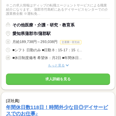
※この求人情報はディップの転職エージェントサービスによる職業
紹介になります。 蒲郡市竹島町にあるデイサービスセンターでの介
護業務全般 ※運転免...
その他医療・介護・研究・教育系
愛知県蒲郡市/蒲郡駅
月給189,738円～293,038円
交通費一部支給
■シフト 日勤のみ ■日勤 8：15-17：15（...
■休日制度備考 希望休：月2日 ■年間休日...
もっと見る
求人詳細を見る
[正社員]
年間休日数118日！時間外少な目◎デイサービ
スでのお仕事♪