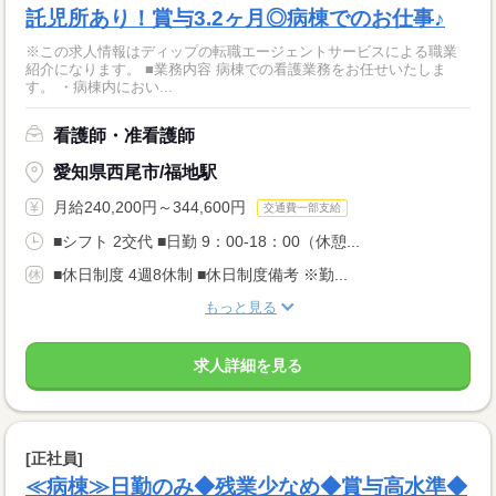
託児所あり！賞与3.2ヶ月◎病棟でのお仕事♪
※この求人情報はディップの転職エージェントサービスによる職業
紹介になります。 ■業務内容 病棟での看護業務をお任せいたしま
す。 ・病棟内におい...
看護師・准看護師
愛知県西尾市/福地駅
月給240,200円～344,600円
交通費一部支給
■シフト 2交代 ■日勤 9：00-18：00（休憩...
■休日制度 4週8休制 ■休日制度備考 ※勤...
もっと見る
求人詳細を見る
[正社員]
≪病棟≫日勤のみ◆残業少なめ◆賞与高水準◆