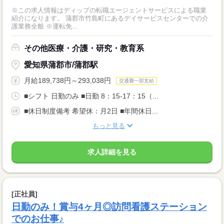
※この求人情報はディップの転職エージェントサービスによる職業
紹介になります。 蒲郡市竹島町にあるデイサービスセンターでの介
護業務全般 ※運転免...
その他医療・介護・研究・教育系
愛知県蒲郡市/蒲郡駅
月給189,738円～293,038円
交通費一部支給
■シフト 日勤のみ ■日勤 8：15-17：15（...
■休日制度備考 希望休：月2日 ■年間休日...
もっと見る
求人詳細を見る
[正社員]
日勤のみ！賞与4ヶ月◎訪問看護ステーション
でのお仕事♪