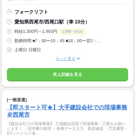
フォークリフト
愛知県西尾市/西尾口駅（車 10分）
時給1,300円～1,950円
交通費一部支給
勤務時間 ■7：00〜15：45 ■18：00〜翌2：...
土曜日 日曜日
もっと見る
求人詳細を見る
[一般派遣]
【即スタート可★】大手建設会社での現場事務
＠西尾市
【建設会社での現場事務】 工場建設現場で現場事務・工務をお願い
します！ ・請求書の処理 ・各種データ入力、勤怠確認 ・労災書類・
KYシートなど各...