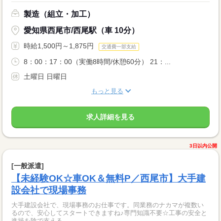
製造（組立・加工）
愛知県西尾市/西尾駅（車 10分）
時給1,500円～1,875円
交通費一部支給
8：00：17：00（実働8時間/休憩60分） 21：...
土曜日 日曜日
もっと見る
求人詳細を見る
3日以内公開
[一般派遣]
【未経験OK☆車OK＆無料P／西尾市】大手建
設会社で現場事務
大手建設会社で、現場事務のお仕事です。同業務のナカマが複数い
るので、安心してスタートできますね♪専門知識不要☆工事の安全と
進捗を陰で支える、...