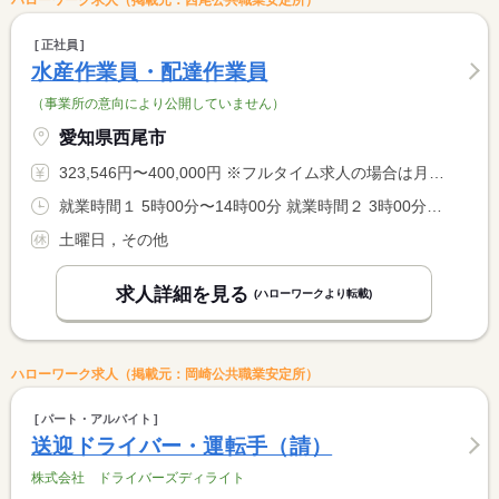
ハローワーク求人（掲載元：西尾公共職業安定所）
正社員
水産作業員・配達作業員
（事業所の意向により公開していません）
愛知県西尾市
323,546円〜400,000円 ※フルタイム求人の場合は月額（換算額）、パート求人の場合は時間額を表示しています。
就業時間１ 5時00分〜14時00分 就業時間２ 3時00分〜12時00分 就業時間に関する特記事項 会社と本人の協議により就業時間（１）及び（２）で決定いたしま <BR> す。 <BR> （２）は１８歳以上。
土曜日，その他
求人詳細を見る
(ハローワークより転載)
ハローワーク求人（掲載元：岡崎公共職業安定所）
パート・アルバイト
送迎ドライバー・運転手（請）
株式会社 ドライバーズディライト