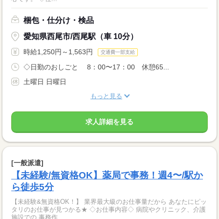
梱包・仕分け・検品
愛知県西尾市/西尾駅（車 10分）
時給1,250円～1,563円
交通費一部支給
◇日勤のおしごと 8：00〜17：00 休憩65...
土曜日 日曜日
もっと見る
求人詳細を見る
[一般派遣]
【未経験/無資格OK】薬局で事務！週4〜/駅か
ら徒歩5分
【未経験&無資格OK！】 業界最大級のお仕事量だから あなたにピッ
タリのお仕事が見つかる★ ◇お仕事内容◇ 病院やクリニック、介護
施設での 事務作...