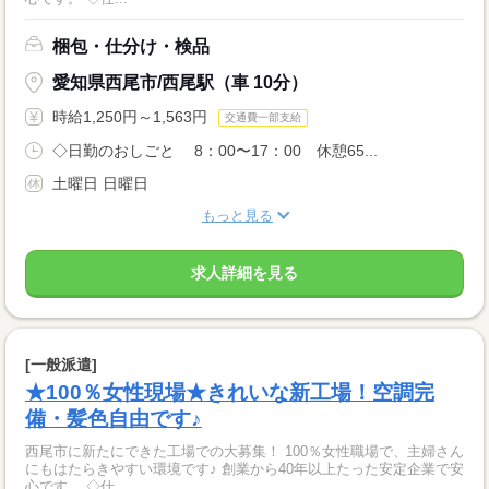
梱包・仕分け・検品
愛知県西尾市/西尾駅（車 10分）
時給1,250円～1,563円
交通費一部支給
◇日勤のおしごと 8：00〜17：00 休憩65...
土曜日 日曜日
もっと見る
求人詳細を見る
[一般派遣]
★100％女性現場★きれいな新工場！空調完
備・髪色自由です♪
西尾市に新たにできた工場での大募集！ 100％女性職場で、主婦さん
にもはたらきやすい環境です♪ 創業から40年以上たった安定企業で安
心です。 ◇仕...