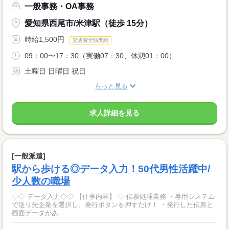
一般事務・OA事務
愛知県西尾市/米津駅（徒歩 15分）
時給1,500円
交通費全額支給
09：00〜17：30（実働07：30、休憩01：00）...
土曜日 日曜日 祝日
もっと見る
求人詳細を見る
[一般派遣]
駅から歩ける◎データ入力！50代男性活躍中/
少人数の職場
◇◇ データ入力◇◇ 【仕事内容】 ◇ 伝票処理業務 ・専用システム
で送り先企業を選択し、発行ボタンを押すだけ！ ・発行した伝票と
画面データがあ...