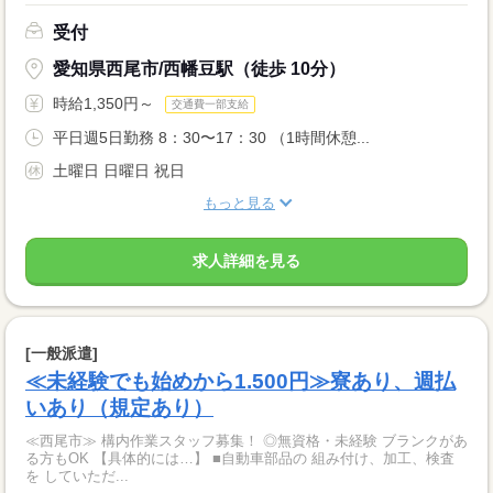
受付
愛知県西尾市/西幡豆駅（徒歩 10分）
時給1,350円～
交通費一部支給
平日週5日勤務 8：30〜17：30 （1時間休憩...
土曜日 日曜日 祝日
もっと見る
求人詳細を見る
[一般派遣]
≪未経験でも始めから1.500円≫寮あり、週払
いあり（規定あり）
≪西尾市≫ 構内作業スタッフ募集！ ◎無資格・未経験 ブランクがあ
る方もOK 【具体的には…】 ■自動車部品の 組み付け、加工、検査
を していただ...