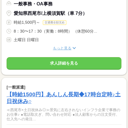
一般事務・OA事務
愛知県西尾市/上横須賀駅（車 7分）
時給1,500円～
交通費全額支給
8：30〜17：30（実働：8時間） （休憩60分...
土曜日 日曜日
もっと見る
求人詳細を見る
[一般派遣]
【時給1500円】あんしん長期◆17時台定時♪土
日祝休み○
≪西尾市×土日祝休み◎≫景気に左右されないインフラ企業で事務の
お仕事♪ ●電話取次ぎ、問い合わせ対応 ●法人顧客からの注文受付、
仕入先への発注...