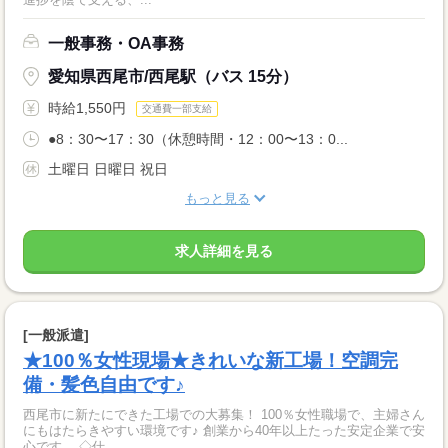
一般事務・OA事務
愛知県西尾市/西尾駅（バス 15分）
時給1,550円
交通費一部支給
●8：30〜17：30（休憩時間・12：00〜13：0...
土曜日 日曜日 祝日
もっと見る
求人詳細を見る
[一般派遣]
★100％女性現場★きれいな新工場！空調完
備・髪色自由です♪
西尾市に新たにできた工場での大募集！ 100％女性職場で、主婦さん
にもはたらきやすい環境です♪ 創業から40年以上たった安定企業で安
心です。 ◇仕...