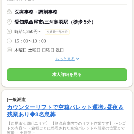
医療事務・調剤事務
愛知県西尾市/三河鳥羽駅（徒歩 5分）
時給1,350円～
交通費一部支給
15：00〜19：00
木曜日 土曜日 日曜日 祝日
もっと見る
求人詳細を見る
[一般派遣]
カウンターリフトで空箱パレット運搬♪昼夜＆
残業あり◆3名急募
【西尾市江原町エリア】 【物流倉庫内でのリフト作業です】 〜シゴ
トの内容〜 ・箱種ごとに整理された空箱パレットを所定の位置まで
運搬 ・出荷便に...