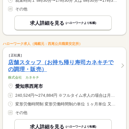
就業時間１ 8時30分〜17時30分 又は 8時30分〜17時30分の時間の間の4時間以上 就業時間に関する特記事項 ＊就業時間は、４時間〜８時間で相談可能です。 <BR> ＊休憩時間は、法定どおりです。
その他
求人詳細を見る
(ハローワークより転載)
ハローワーク求人（掲載元：西尾公共職業安定所）
正社員
店舗スタッフ（お持ち帰り寿司カネキチで
の調理・販売）
株式会社 カネキチ
愛知県西尾市
240,524円〜274,884円 ※フルタイム求人の場合は月額（換算額）、パート求人の場合は時間額を表示しています。
変形労働時間制 変形労働時間制の単位 １ヶ月単位 又は 9時00分〜20時00分の時間の間の8時間
その他
求人詳細を見る
(ハローワークより転載)