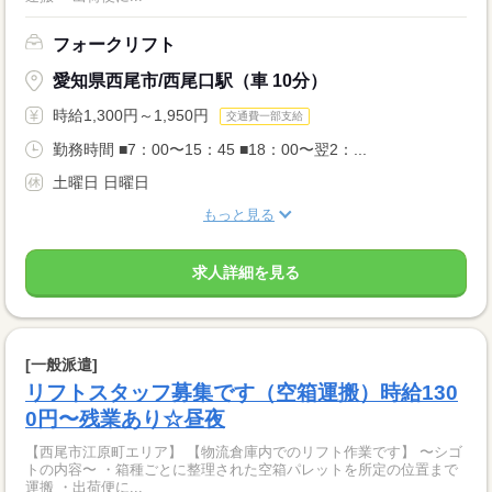
フォークリフト
愛知県西尾市/西尾口駅（車 10分）
時給1,300円～1,950円
交通費一部支給
勤務時間 ■7：00〜15：45 ■18：00〜翌2：...
土曜日 日曜日
もっと見る
求人詳細を見る
[一般派遣]
リフトスタッフ募集です（空箱運搬）時給130
0円〜残業あり☆昼夜
【西尾市江原町エリア】 【物流倉庫内でのリフト作業です】 〜シゴ
トの内容〜 ・箱種ごとに整理された空箱パレットを所定の位置まで
運搬 ・出荷便に...