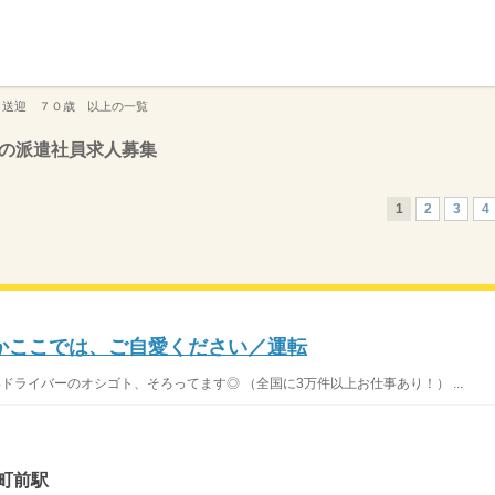
】
 送迎 ７０歳 以上の一覧
の派遣社員求人募集
1
2
3
4
かここでは、ご自愛ください／運転
いドライバーのオシゴト、そろってます◎ （全国に3万件以上お仕事あり！） ...
町前駅