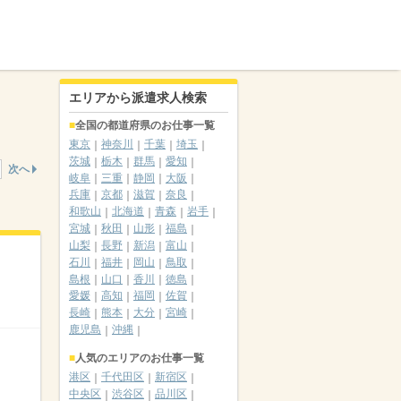
エリアから派遣求人検索
全国の都道府県のお仕事一覧
東京
神奈川
千葉
埼玉
茨城
栃木
群馬
愛知
次へ
岐阜
三重
静岡
大阪
兵庫
京都
滋賀
奈良
和歌山
北海道
青森
岩手
宮城
秋田
山形
福島
山梨
長野
新潟
富山
石川
福井
岡山
鳥取
島根
山口
香川
徳島
愛媛
高知
福岡
佐賀
長崎
熊本
大分
宮崎
鹿児島
沖縄
人気のエリアのお仕事一覧
港区
千代田区
新宿区
中央区
渋谷区
品川区