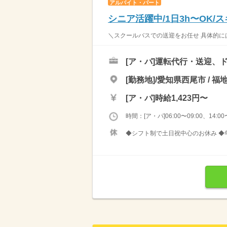
アルバイト・パート
シニア活躍中/1日3h〜OK
＼スクールバスでの送迎をお任せ 具体的には 
[ア・パ]
運転代行・送迎、
[勤務地]/愛知県西尾市 / 福
[ア・パ]
時給1,423円〜
時間：[ア・パ]06:00〜09:00、14:00〜
◆シフト制で土日祝中心のお休み ◆年