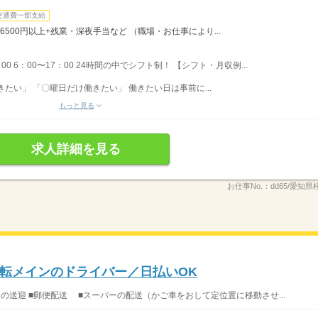
交通費一部支給
6500円以上+残業・深夜手当など （職場・お仕事により...
：00 6：00〜17：00 24時間の中でシフト制！ 【シフト・月収例...
たい」 「〇曜日だけ働きたい」 働きたい日は事前に...
もっと見る
求人詳細を見る
お仕事No.：
dd65/愛知県
転メインのドライバー／日払いOK
設の送迎 ■郵便配送 ■スーパーの配送（かご車をおして定位置に移動させ...