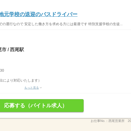
/地元学校の送迎のバスドライバー
の運行なので 安定した働き方を求める方には最適です 特別支援学校の生徒...
市 / 西尾駅
30
申出により対応いたします）
もっと見る
応募する（バイトル求人）
お仕事No.：
西尾営業所 20