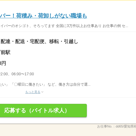
バー！荷積み・荷卸しがない職場も
イバーのオシゴト、そろってます 全国に3万件以上お仕事あり お仕事の例 セ...
、配達・配送・宅配便、移転・引越し
町前駅
8円
2:00、06:00〜17:00
い」 「〇曜日に働きたい」 など、働き方は自分で選...
もっと見る
応募する（バイトル求人）
お仕事No.：
dd65/愛知県