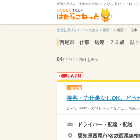
派遣社員求人・派遣のお仕事のことなら【はたらこねっと
派遣社員求人TOP
>
京都府
>
西尾市
>
西尾市 仕事
西尾市 仕事 送迎 ７０歳 以上
84
件中 / 1～25件を表示
1週間以内公開
一般派遣
接客・力仕事なしOK。どう
2〜4t、中型・大型トラックなど…。 幅広
ドライバー・配達・配送
愛知県西尾市/名鉄西尾線桜