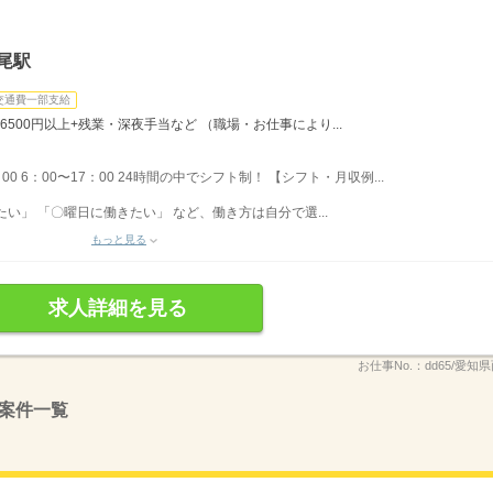
尾駅
交通費一部支給
6500円以上+残業・深夜手当など （職場・お仕事により...
：00 6：00〜17：00 24時間の中でシフト制！ 【シフト・月収例...
い」 「〇曜日に働きたい」 など、働き方は自分で選...
もっと見る
求人詳細を見る
お仕事No.：
dd65/愛知県
案件一覧