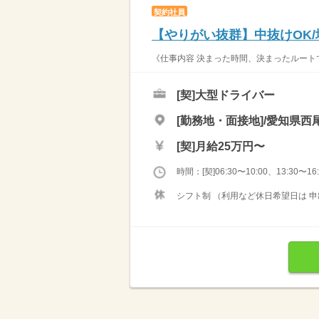
契約社員
【やりがい抜群】中抜けOK
《仕事内容 決まった時間、決まったルートで
[契]
大型ドライバー
[勤務地・面接地]/愛知県西尾
[契]
月給25万円〜
時間：[契]06:30〜10:00、13:30〜16:
シフト制 （利用など休日希望日は 