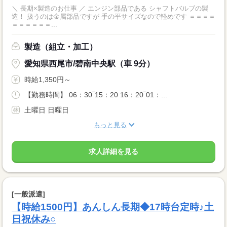
＼ 長期×製造のお仕事 ／ エンジン部品である シャフトバルブの製
造！ 扱うのは金属部品ですが 手の平サイズなので軽めです ＝＝＝＝
＝＝＝＝＝＝...
製造（組立・加工）
愛知県西尾市/碧南中央駅（車 9分）
時給1,350円～
【勤務時間】 06：30‾15：20 16：20‾01：...
土曜日 日曜日
もっと見る
求人詳細を見る
[一般派遣]
【時給1500円】あんしん長期◆17時台定時♪土
日祝休み○