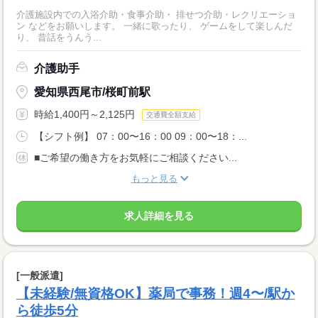
介護施設内での入浴介助・食事介助・ 排せつ介助・レクリエーショ
ン などをお願いします。 一緒に歌ったり、 ゲームをして楽しんだ
り、 昔話をうんう...
介護助手
愛知県西尾市/桜町前駅
時給1,400円～2,125円
交通費全額支給
【シフト例】 07：00〜16：00 09：00〜18：...
■ご希望の働き方をお気軽にご相談ください...
もっと見る
求人詳細を見る
[一般派遣]
【未経験/無資格OK】薬局で事務！週4〜/駅か
ら徒歩5分