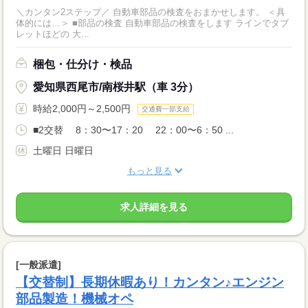
＼カンタン2ステップ／ 自動車部品の検査をおまかせします。 ＜具
体的には…＞ ■部品の検査 自動車部品の検査をします ラインでタブ
レットほどの 大...
梱包・仕分け・検品
愛知県西尾市/南桜井駅（車 3分）
時給2,000円～2,500円
交通費一部支給
■2交替 8：30〜17：20 22：00〜6：50 ...
土曜日 日曜日
もっと見る
求人詳細を見る
[一般派遣]
【交替制】長期休暇あり！カンタン♪エンジン
部品製造！機械オペ