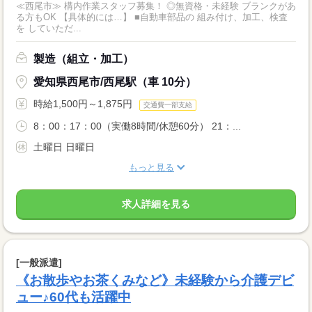
≪西尾市≫ 構内作業スタッフ募集！ ◎無資格・未経験 ブランクがあ
る方もOK 【具体的には…】 ■自動車部品の 組み付け、加工、検査
を していただ...
製造（組立・加工）
愛知県西尾市/西尾駅（車 10分）
時給1,500円～1,875円
交通費一部支給
8：00：17：00（実働8時間/休憩60分） 21：...
土曜日 日曜日
もっと見る
求人詳細を見る
[一般派遣]
《お散歩やお茶くみなど》未経験から介護デビ
ュー♪60代も活躍中