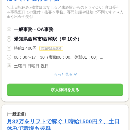
＼土日祝休み♪残業ほぼなし☆／未経験からのトライOK！窓口受付
＆事務窓口での受付・接客＆事務。専門知識や経験は不問です☆ ●入
金や出金の受付、...
一般事務・OA事務
愛知県西尾市/西尾駅（車 10分）
時給1,400円
交通費全額支給
08：30〜17：30（実働08：00、休憩01：00）...
土曜日 日曜日 祝日
もっと見る
求人詳細を見る
[一般派遣]
月32万をリフトで稼ぐ！時給1500円？、土日
休みで環境も抜群