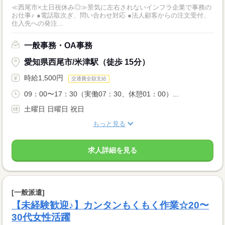
≪西尾市×土日祝休み◎≫景気に左右されないインフラ企業で事務の
お仕事♪ ●電話取次ぎ、問い合わせ対応 ●法人顧客からの注文受付、
仕入先への発注...
一般事務・OA事務
愛知県西尾市/米津駅（徒歩 15分）
時給1,500円
交通費全額支給
09：00〜17：30（実働07：30、休憩01：00）...
土曜日 日曜日 祝日
もっと見る
求人詳細を見る
[一般派遣]
【未経験歓迎♪】カンタンもくもく作業☆20〜
30代女性活躍