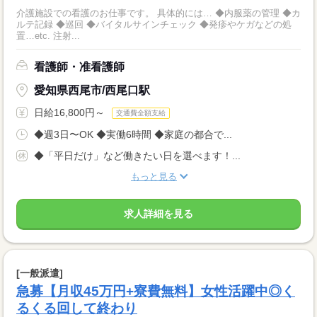
介護施設での看護のお仕事です。 具体的には… ◆内服薬の管理 ◆カ
ルテ記録 ◆巡回 ◆バイタルサインチェック ◆発疹やケガなどの処
置…etc. 注射...
看護師・准看護師
愛知県西尾市/西尾口駅
日給16,800円～
交通費全額支給
◆週3日〜OK ◆実働6時間 ◆家庭の都合で...
◆「平日だけ」など働きたい日を選べます！...
もっと見る
求人詳細を見る
[一般派遣]
急募【月収45万円+寮費無料】女性活躍中◎く
るくる回して終わり