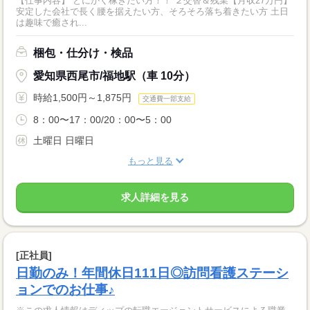
【仕事内容】 とにかく稼ぎたい方！！ ２交替＆残業【月収27万円】
安定した会社で長く腰を据えたい方、そろそろ落ち着きたい方 土日
は趣味で癒され...
梱包・仕分け・検品
愛知県西尾市/福地駅（車 10分）
時給1,500円～1,875円
交通費一部支給
8：00〜17：00/20：00〜5：00
土曜日 日曜日
もっと見る
求人詳細を見る
[正社員]
日勤のみ！年間休日111日◎訪問看護ステーシ
ョンでのお仕事♪