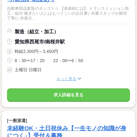
自動車部品製造のオシゴト☆ 【具体的には】 トランスミッション加
工・組付 稼ぎたい人にはもってこいのお仕事♪ 先輩スタッフが親切
丁寧に 作業方...
製造（組立・加工）
愛知県西尾市/南桜井駅
時給2,300円～3,450円
8：30〜17：20 22：00〜6：50
土曜日 日曜日
もっと見る
求人詳細を見る
[一般派遣]
未経験OK・土日祝休み【一生モノの知識が身
につく♪】受付＆事務