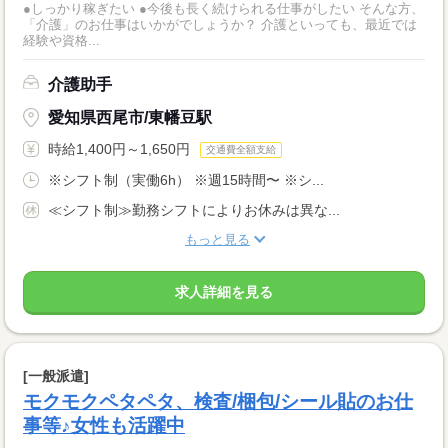
●しっかり稼ぎたい ●今後も長く続けられる仕事がしたい そんな方、
「介護」のお仕事はいかがでしょうか？ 介護といっても、最近では
経験や資格...
介護助手
愛知県西尾市/東幡豆駅
時給1,400円～1,650円
交通費全額支給
※シフト制（実働6h） ※週15時間〜 ※シ...
≪シフト制≫勤務シフトによりお休みは異な...
もっと見る
求人詳細を見る
[一般派遣]
モクモクペタペタ、検査/梱包/シール貼のお仕
事等♪女性も活躍中