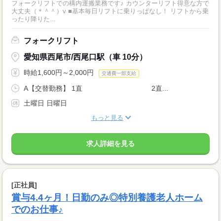
フォークリフトでの構内運搬業務です♪ カウンターリフト得意な方で
大丈夫（＊＾＾）v ■基本毎日リフトに乗りっぱなし！ リフトから乗
ったり降りた...
フォークリフト
愛知県西尾市/西尾口駅（車 10分）
時給1,600円～2,000円
交通費一部支給
A【交替勤務】 1直 2直...
土曜日 日曜日
もっと見る
求人詳細を見る
[正社員]
賞与4.4ヶ月！日勤のみ◎特別養護老人ホーム
でのお仕事♪