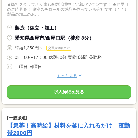
★弊社スタッフさん達も多数活躍中！定着バツグンです！ ★お早目
のご応募を！ 発泡スチロールの製品を作っている会社です（＾＾）
製品の加工のお...
製造（組立・加工）
愛知県西尾市/西尾口駅（徒歩 8分）
時給1,250円～
交通費全額支給
08：00〜17：00 休憩60分 実働8時間 昼勤務...
土曜日 日曜日
もっと見る
求人詳細を見る
[一般派遣]
【急募！高時給】材料を釜に入れるだけ 夜勤
帯2000円