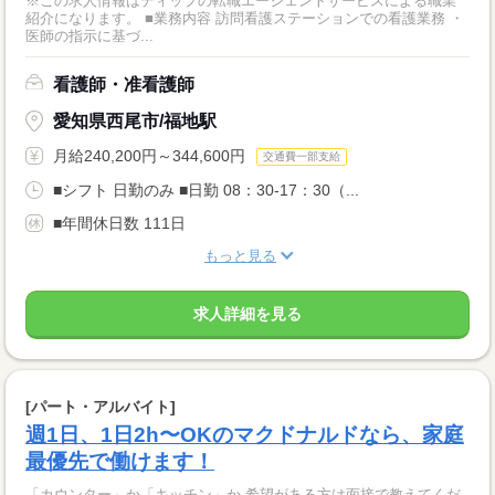
※この求人情報はディップの転職エージェントサービスによる職業
紹介になります。 ■業務内容 訪問看護ステーションでの看護業務 ・
医師の指示に基づ...
看護師・准看護師
愛知県西尾市/福地駅
月給240,200円～344,600円
交通費一部支給
■シフト 日勤のみ ■日勤 08：30-17：30（...
■年間休日数 111日
もっと見る
求人詳細を見る
[パート・アルバイト]
週1日、1日2h〜OKのマクドナルドなら、家庭
最優先で働けます！
「カウンター」か「キッチン」か 希望がある方は面接で教えてくだ