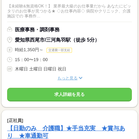
【未経験&無資格OK！】 業界最大級のお仕事量だから あなたにピッ
タリのお仕事が見つかる★ ◇お仕事内容◇ 病院やクリニック、介護
施設での 事務作...
医療事務・調剤事務
愛知県西尾市/三河鳥羽駅（徒歩 5分）
時給1,350円～
交通費一部支給
15：00〜19：00
木曜日 土曜日 日曜日 祝日
もっと見る
求人詳細を見る
[正社員]
【日勤のみ 介護職】★手当充実 ★賞与あ
り ★車通勤可