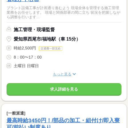
プラント設備工事が計画通り進むよう 現場全体を管理する施工管理
業務をお任せします。 現場と関係部署の間に立ち 状況を把握しなが
ら調整を行います...
施工管理・現場監督
愛知県西尾市/福地駅（車 15分）
時給2,500円
交通費一部支給
8：00〜17：00
土曜日 日曜日
もっと見る
求人詳細を見る
[一般派遣]
最高時給3450円！/部品の加工・組付け/即入寮
可/前払い制度あり