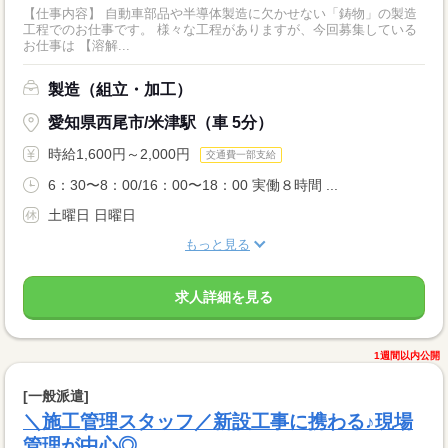
【仕事内容】 自動車部品や半導体製造に欠かせない「鋳物」の製造
工程でのお仕事です。 様々な工程がありますが、今回募集している
お仕事は 【溶解...
製造（組立・加工）
愛知県西尾市/米津駅（車 5分）
時給1,600円～2,000円
交通費一部支給
6：30〜8：00/16：00〜18：00 実働８時間 ...
土曜日 日曜日
もっと見る
求人詳細を見る
1週間以内公開
[一般派遣]
＼施工管理スタッフ／新設工事に携わる♪現場
管理が中心◎