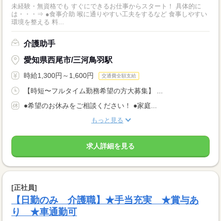
未経験・無資格でも すぐにできるお仕事からスタート！ 具体的に
は・・・⇒ ●食事介助 喉に通りやすい工夫をするなど 食事しやすい
環境を整える 料...
介護助手
愛知県西尾市/三河鳥羽駅
時給1,300円～1,600円
交通費全額支給
【時短〜フルタイム勤務希望の方大募集】 ...
●希望のお休みをご相談ください！ ●家庭...
もっと見る
求人詳細を見る
[正社員]
【日勤のみ 介護職】★手当充実 ★賞与あ
り ★車通勤可