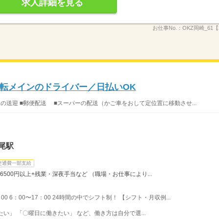
求人詳細を見る
お仕事No.：
OKZ岡崎_61【
転メインのドライバー／日払いOK
設の送迎 ■郵便配送 ■スーパーの配送（かご車をおして定位置に移動させ...
尾駅
交通費一部支給
6500円以上+残業・深夜手当など （職場・お仕事により...
：00 6：00〜17：00 24時間の中でシフト制！ 【シフト・月収例...
い」 「〇曜日に働きたい」 など、働き方は自分で選...