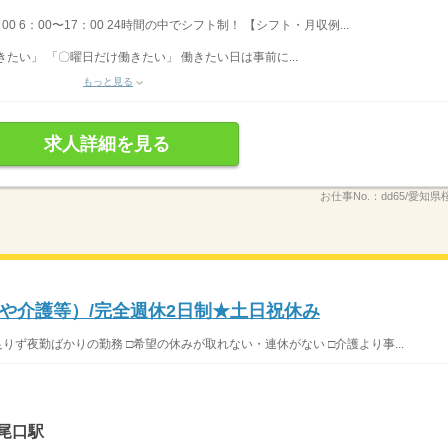
：00 6：00〜17：00 24時間の中でシフト制！ 【シフト・月収例...
たい」 「〇曜日だけ働きたい」 働きたい日は事前に...
もっと見る
求人詳細を見る
お仕事No.：
dd65/愛知県
や介護等）/完全週休2日制★土日祝休み
りず夜勤ばかりの勤務 □希望の休みが取れない・連休がない □介護より事...
尾口駅