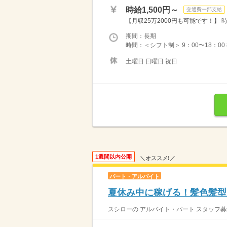
時給1,500円～
交通費一部支給
【月収25万2000円も可能です！】 時給1
期間：長期
時間：＜シフト制＞ 9：00〜18：00 
土曜日 日曜日 祝日
1週間以内公開
＼オススメ!／
パート・アルバイト
夏休み中に稼げる！髪色髪型自
スシローの アルバイト・パート スタッフ募