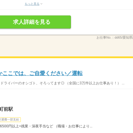
もっと見る
求人詳細を見る
お仕事No.：
dd65/愛知県
かここでは、ご自愛ください／運転
いドライバーのオシゴト、そろってます◎ （全国に3万件以上お仕事あり！） ...
町前駅
交通費一部支給
6500円以上+残業・深夜手当など （職場・お仕事により...