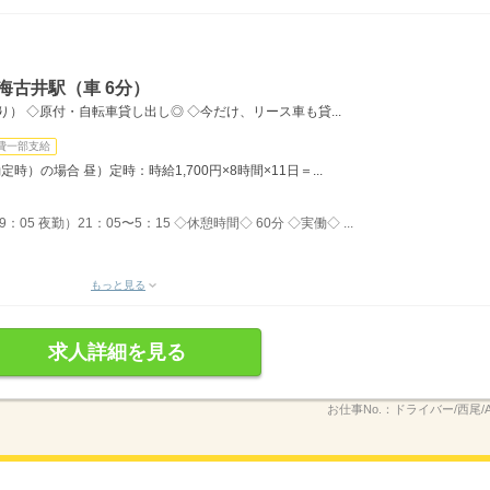
海古井駅（車 6分）
） ◇原付・自転車貸し出し◎ ◇今だけ、リース車も貸...
費一部支給
）の場合 昼）定時：時給1,700円×8時間×11日＝...
05 夜勤）21：05〜5：15 ◇休憩時間◇ 60分 ◇実働◇ ...
もっと見る
求人詳細を見る
お仕事No.：
ドライバー/西尾/A/