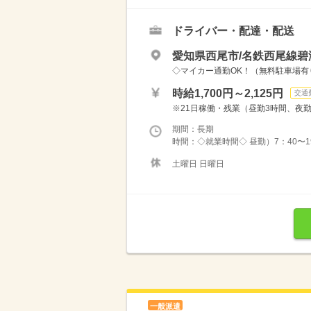
ドライバー・配達・配送
愛知県西尾市/名鉄西尾線碧
◇マイカー通勤OK！（無料駐車場有り
時給1,700円～2,125円
交通
※21日稼働・残業（昼勤3時間、夜勤定時
期間：長期
時間：◇就業時間◇ 昼勤）7：40〜19：
土曜日 日曜日
一般派遣