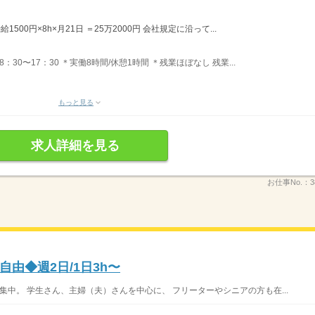
500円×8h×月21日 ＝25万2000円 会社規定に沿って...
8：30〜17：30 ＊実働8時間/休憩1時間 ＊残業ほぼなし 残業...
もっと見る
求人詳細を見る
お仕事No.：
3
由◆週2日/1日3h〜
集中。 学生さん、主婦（夫）さんを中心に、 フリーターやシニアの方も在...