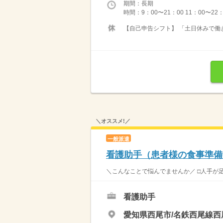
期間：長期
時間：9：00〜21：00 11：00〜22
【自己申告シフト】 「土日休みで働き
＼オススメ!／
一般派遣
看護助手（患者様の食事準備
＼こんなことで悩んでませんか／ □人手が足
看護助手
愛知県西尾市/名鉄西尾線西