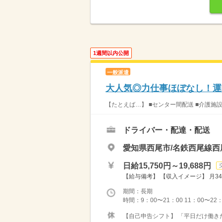
1週間以内公開
一般派遣
大人気◎力仕事ほぼなし！運
【たとえば…】 ■センター間配送 ■介護施
ドライバー・配達・配送
愛知県西尾市/名鉄西尾線西
日給15,750円～19,688円
【給与備考】 【収入イメージ】 月34
期間：長期
時間：9：00〜21：00 11：00〜22
【自己申告シフト】 「平日だけ働きた