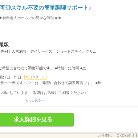
可◎スキル不要の簡単調理サポート♪
★有料老人ホームでの簡単な調理★★ ――――――――――――――――――...
尾駅
先例】入居施設、デイサービス、ショートステイ、クリ...
希望に合わせて調整可能です。 ●時短・短時間 ●土...
開始日：即日
即日スタート
務時間の一例です シフトはご希望に合わせて調整可能です。 ●時...
伺いしています。 希望はお気軽にご相談ください♪ ...
もっと見る
求人詳細を見る
お仕事No.：
OKZ岡崎_5【2