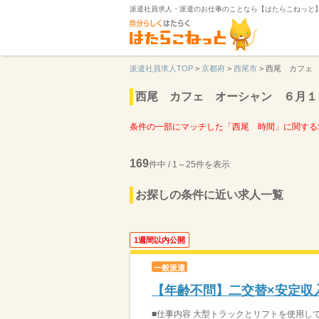
派遣社員求人・派遣のお仕事のことなら【はたらこねっと
派遣社員求人TOP
>
京都府
>
西尾市
>
西尾 カフェ
西尾 カフェ オーシャン ６月１
条件の一部にマッチした「西尾 時間」に関する
169
件中 / 1～25件を表示
お探しの条件に近い求人一覧
1週間以内公開
一般派遣
【年齢不問】二交替×安定収
■仕事内容 大型トラックとリフトを使用して 