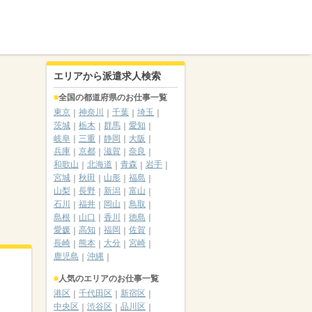
エリアから派遣求人検索
全国の都道府県のお仕事一覧
東京
神奈川
千葉
埼玉
茨城
栃木
群馬
愛知
岐阜
三重
静岡
大阪
兵庫
京都
滋賀
奈良
和歌山
北海道
青森
岩手
宮城
秋田
山形
福島
山梨
長野
新潟
富山
石川
福井
岡山
鳥取
島根
山口
香川
徳島
愛媛
高知
福岡
佐賀
長崎
熊本
大分
宮崎
鹿児島
沖縄
人気のエリアのお仕事一覧
港区
千代田区
新宿区
中央区
渋谷区
品川区