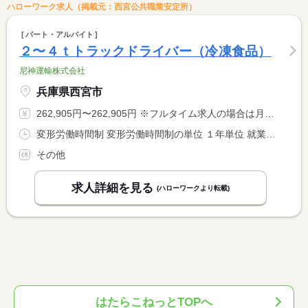
ハローワーク求人（掲載元：西宮公共職業安定所）
パート・アルバイト
２〜４ｔトラックドライバー（冷凍食品）
尼神運輸株式会社
兵庫県西宮市
262,905円〜262,905円 ※フルタイム求人の場合は月額（換算額）、パート求人の場合は時間額を表示しています。
変形労働時間制 変形労働時間制の単位 １年単位 就業時間１ 1時00分〜10時00分 就業時間２ 2時00分〜11時00分 就業時間３ 3時00分〜12時00分 就業時間に関する特記事項 担当する業務によって変動します。 <BR> ご希望の時間があればご相談ください。
その他
求人詳細を見る
(ハローワークより転載)
はたらこねっとTOPへ