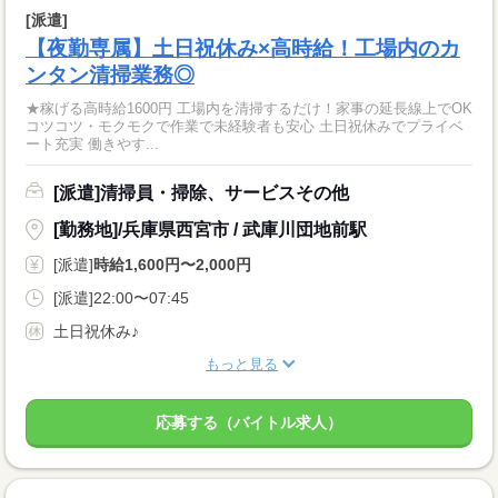
[派遣]
【夜勤専属】土日祝休み×高時給！工場内のカ
ンタン清掃業務◎
★稼げる高時給1600円 工場内を清掃するだけ！家事の延長線上でOK
コツコツ・モクモクで作業で未経験者も安心 土日祝休みでプライベ
ート充実 働きやす...
[派遣]清掃員・掃除、サービスその他
[勤務地]/兵庫県西宮市 / 武庫川団地前駅
[派遣]
時給1,600円〜2,000円
[派遣]22:00〜07:45
土日祝休み♪
もっと見る
応募する（バイトル求人）