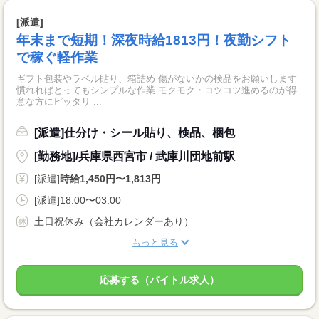
[派遣]
年末まで短期！深夜時給1813円！夜勤シフト
で稼ぐ軽作業
ギフト包装やラベル貼り、箱詰め 傷がないかの検品をお願いします
慣れればとってもシンプルな作業 モクモク・コツコツ進めるのが得
意な方にピッタリ ...
[派遣]仕分け・シール貼り、検品、梱包
[勤務地]/兵庫県西宮市 / 武庫川団地前駅
[派遣]
時給1,450円〜1,813円
[派遣]18:00〜03:00
土日祝休み（会社カレンダーあり）
もっと見る
応募する（バイトル求人）