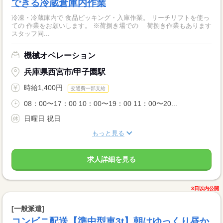
できる冷蔵倉庫内作業
冷凍・冷蔵庫内で 食品ピッキング・入庫作業。 リーチリフトを使っ
ての 作業をお願いします。 ※荷捌き場での 荷捌き作業もあります
スタッフ同...
機械オペレーション
兵庫県西宮市/甲子園駅
時給1,400円
交通費一部支給
08：00〜17：00 10：00〜19：00 11：00〜20...
日曜日 祝日
もっと見る
求人詳細を見る
3日以内公開
[一般派遣]
コンビニ配送【準中型車3t】朝はゆっくり昼か