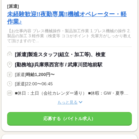
[派遣]
未経験歓迎!!夜勤専属!!機械オペレーター・軽
作業♪
【お仕事内容 プレス機械操作・製品加工作業 1.プレス機械の操作 2.
製品の加工 3.軽作業（検査等 ココがポイント 先輩方がしっかり教え
て頂けますので...
[派遣]製造スタッフ(組立・加工等)、検査
[勤務地]/兵庫県西宮市 / 武庫川団地前駅
[派遣]
時給1,200円〜
[派遣]22:00〜06:45
■休日：土日（会社カレンダー通り） ■休暇：GW・夏季・年末年始
もっと見る
応募する（バイトル求人）