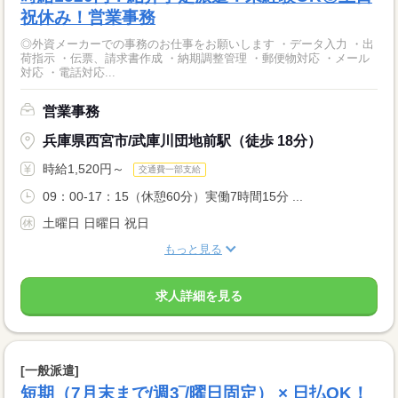
祝休み！営業事務
◎外資メーカーでの事務のお仕事をお願いします ・データ入力 ・出
荷指示 ・伝票、請求書作成 ・納期調整管理 ・郵便物対応 ・メール
対応 ・電話対応...
営業事務
兵庫県西宮市/武庫川団地前駅（徒歩 18分）
時給1,520円～
交通費一部支給
09：00-17：15（休憩60分）実働7時間15分 ...
土曜日 日曜日 祝日
もっと見る
求人詳細を見る
[一般派遣]
短期（7月末まで/週3‾/曜日固定） × 日払OK！