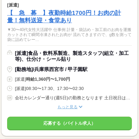
[派遣]
【 急 募 】夜勤時給1700円！お肉の計
量！無料送迎・食堂あり
▼30〜40代女性大活躍中 仕事例 計量・袋詰め・加工前のお肉を運搬
カットされて瞬間冷凍されたお肉が 流れてきますので、g数を測って
袋に詰めてレー...
[派遣]食品・飲料系製造、製造スタッフ(組立・加工
等)、仕分け・シール貼り
[勤務地]/兵庫県西宮市 / 甲子園駅
[派遣]
時給1,360円〜1,700円
[派遣]08:30〜17:30、17:30〜02:30
会社カレンダー通り(週5日)の勤務となります 土日祝日は原則お休みです
もっと見る
応募する（バイトル求人）