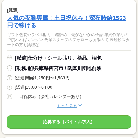
[派遣]
人気の夜勤専属！土日祝休み！深夜時給1563
円で稼げる
ギフト包装やラベル貼り、箱詰め、傷がないかの検品 単純作業なの
で慣れればカンタン 先輩スタッフのフォローもあるので 未経験スタ
ートの方も無理な...
[派遣]仕分け・シール貼り、検品、梱包
[勤務地]/兵庫県西宮市 / 武庫川団地前駅
[派遣]
時給1,250円〜1,563円
[派遣]19:00〜04:00
土日祝休み（会社カレンダーあり）
もっと見る
応募する（バイトル求人）