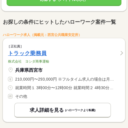
お探しの条件にヒットしたハローワーク案件一覧
ハローワーク求人（掲載元：西宮公共職業安定所）
正社員
トラック乗務員
株式会社 ヨシダ商事運輸
兵庫県西宮市
210,000円〜293,000円 ※フルタイム求人の場合は月額（換算額）、パート求人の場合は時間額を表示しています。
就業時間１ 3時00分〜12時00分 就業時間２ 4時30分〜13時30分 就業時間３ 5時00分〜14時00分 就業時間に関する特記事項 （４）１５：００〜００：００ <BR> 又は、００：００〜２４：００の間の実働８時間 <BR> 業務内容により時間変動あり <BR> 時間など希望があれば考慮いたします
その他
求人詳細を見る
(ハローワークより転載)