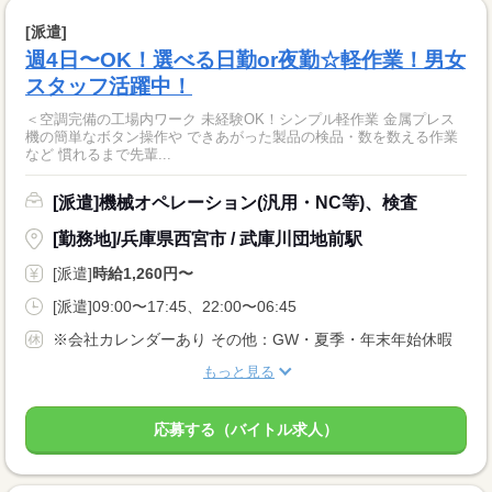
[派遣]
週4日〜OK！選べる日勤or夜勤☆軽作業！男女
スタッフ活躍中！
＜空調完備の工場内ワーク 未経験OK！シンプル軽作業 金属プレス
機の簡単なボタン操作や できあがった製品の検品・数を数える作業
など 慣れるまで先輩...
[派遣]機械オペレーション(汎用・NC等)、検査
[勤務地]/兵庫県西宮市 / 武庫川団地前駅
[派遣]
時給1,260円〜
[派遣]09:00〜17:45、22:00〜06:45
※会社カレンダーあり その他：GW・夏季・年末年始休暇
もっと見る
応募する（バイトル求人）