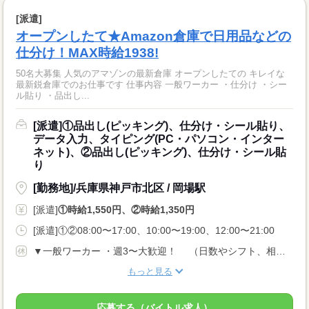
[派遣]
オープンしたて★Amazon倉庫で日用品などの
仕分け！MAX時給1938!
50名大募集 人気のアマゾンの最新倉庫 オープンしたての キレイな
最新鋭倉庫でのお仕事です 仕事内容 一般ワーカー ・仕分け ・シー
ル貼り ・品出し...
[派遣]①品出し(ピッキング)、仕分け・シール貼り、
データ入力、タイピング(PC・パソコン・インター
ネット)、②品出し(ピッキング)、仕分け・シール貼
り
[勤務地]/兵庫県神戸市北区 / 岡場駅
[派遣]
①時給1,550円、②時給1,350円
[派遣]①②08:00〜17:00、10:00〜19:00、12:00〜21:00
▼一般ワーカー ・週3〜大歓迎！ （日数やシフト、相談可能です） ▼管理者（リーダー、トレーナー） ・週4〜5日勤務（相談可能）
もっと見る
応募する（バイトル求人）