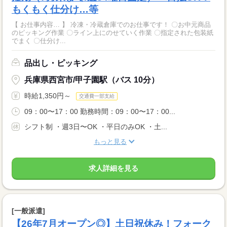
もくもく仕分け…等
【 お仕事内容… 】 冷凍・冷蔵倉庫でのお仕事です！ 〇お中元商品
のピッキング作業 〇ライン上にのせていく作業 〇指定された包装紙
でまく 〇仕分け...
品出し・ピッキング
兵庫県西宮市/甲子園駅（バス 10分）
時給1,350円～
交通費一部支給
09：00〜17：00 勤務時間：09：00〜17：00...
シフト制 ・週3日〜OK ・平日のみOK ・土...
もっと見る
求人詳細を見る
[一般派遣]
【26年7月オープン◎】土日祝休み！フォーク