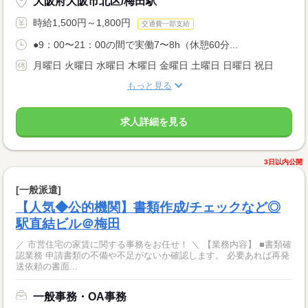
大阪府大阪市北区/梅田駅
時給1,500円～1,800円
交通費一部支給
●9：00〜21：00の間で実働7〜8h（休憩60分...
月曜日 火曜日 水曜日 木曜日 金曜日 土曜日 日曜日 祝日
もっと見る
求人詳細を見る
3日以内公開
[一般派遣]
【人気◆公的機関】書類作成/チェックなど◎
駅直結ビル＠梅田
／ 市営住宅の家賃に関する事務をお任せ！ ＼ 【業務内容】 ■書類確
認業務 申請書類の不備や不足がないか確認します。 必要あれば再発
送依頼の書面...
一般事務・OA事務