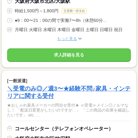
大阪府大阪市北区/大阪駅
時給1,500円～1,800円
交通費一部支給
●9：00〜21：00の間で実働7〜8h（休憩60分...
月曜日 火曜日 水曜日 木曜日 金曜日 土曜日 日曜日 祝日
もっと見る
求人詳細を見る
[一般派遣]
＼受電のみ◎／週3〜★経験不問♪家具・インテ
リアに関する受付
★おしゃれ家具メーカーの問合せ受付★ ≪受電≫メイン◎ノルマな
し！ 「配送日変更がしたいのですが…」 「この商品の在庫を確認し
たいです」 etc. ...
コールセンター（テレフォンオペレーター）