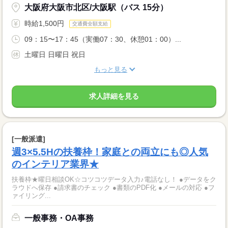
大阪府大阪市北区/大阪駅（バス 15分）
時給1,500円
交通費全額支給
09：15〜17：45（実働07：30、休憩01：00）...
土曜日 日曜日 祝日
もっと見る
求人詳細を見る
[一般派遣]
週3×5.5Hの扶養枠！家庭との両立にも◎人気
のインテリア業界★
扶養枠★曜日相談OK☆コツコツデータ入力♪電話なし！ ●データをク
ラウドへ保存 ●請求書のチェック ●書類のPDF化 ●メールの対応 ●フ
ァイリング...
一般事務・OA事務