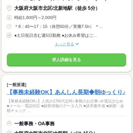
大阪府大阪市北区/北新地駅（徒歩 5分）
時給1,800円～2,000円
＊8：45〜17：15（休憩60分／実働7.5h） ＊...
●土日祝日含む週5日勤務 ●お休み希望はご...
もっと見る
求人詳細を見る
[一般派遣]
【事務未経験OK】あんしん長期◆朝ゆっくり♪
【事務未経験OK♪】人気の17時代定時♪事務のお仕事♪＠電話少なめ
■メール・電話対応 ■顧客情報のデータ入力 ■請求書作成 ■納期・金
額チェック ...
一般事務・OA事務