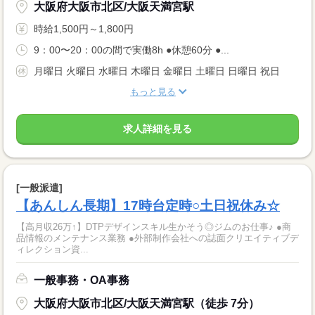
大阪府大阪市北区/大阪天満宮駅
時給1,500円～1,800円
9：00〜20：00の間で実働8h ●休憩60分 ●...
月曜日 火曜日 水曜日 木曜日 金曜日 土曜日 日曜日 祝日
もっと見る
求人詳細を見る
[一般派遣]
【あんしん長期】17時台定時○土日祝休み☆
【高月収26万↑】DTPデザインスキル生かそう◎ジムのお仕事♪ ●商
品情報のメンテナンス業務 ●外部制作会社への誌面クリエイティブデ
ィレクション資...
一般事務・OA事務
大阪府大阪市北区/大阪天満宮駅（徒歩 7分）