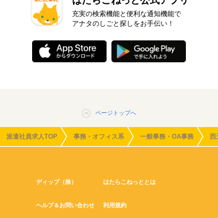
はたらこねっと公式アプリ
充実の検索機能と便利な通知機能で
アナタのしごと探しをお手伝い！
ページトップへ
派遣社員求人TOP
事務・オフィス系
一般事務・OA事務
西
ディップ（株）
はたらこねっととは
ヘルプ＆お問い合わせ
利用規約