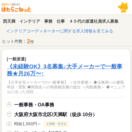
西天満 インテリア 事務 仕事 ４０代の派遣社員求人募集
インテリアコーディネーターに関する求人情報を見てみる
2
ヒット件数：
件
[一般派遣]
《未経験OK》3名募集♪大手メーカーで一般事
務★月26万〜↑
【大手住宅メーカーでの一般事務】 ＜社外業務＞ ◆法務局への書類
申請・受取 ◆関係先への簡易報告書の提出 ＜内勤業務＞ ◆マニュア
ルに沿った項目...
一般事務・OA事務
大阪府大阪市北区/天満駅（徒歩 10分）
時給1,550円～
交通費一部支給