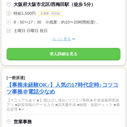
大阪府大阪市北区/西梅田駅（徒歩 5分）
時給1,500円
交通費一部支給
8：50〜17：30 ※残業：約10〜20時間程度/...
土曜日 日曜日 祝日
もっと見る
求人詳細を見る
[一般派遣]
【事務未経験OK♪】人気の17時代定時♪コツコ
ツ事務＠電話少なめ
【マニュアルあり★】朝は少し遅め♪コツコツ事務★＠直接雇用実績
アリ ■顧客情報のデータ入力 ■請求書作成 ■納期・金額チェック ■備
品管理 ■メ...
営業事務