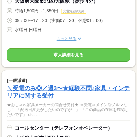
大阪府大阪市北区/大阪駅（徒歩 4分）
時給1,500円～1,550円
交通費全額支給
09：00〜17：30（実働07：30、休憩01：00）...
水曜日 日曜日
もっと見る
求人詳細を見る
[一般派遣]
＼受電のみ◎／週3〜★経験不問♪家具・インテ
リアに関する受付
★おしゃれ家具メーカーの問合せ受付★ ≪受電≫メイン◎ノルマな
し！ 「配送日変更がしたいのですが…」 「この商品の在庫を確認し
たいです」 etc. ...
コールセンター（テレフォンオペレーター）