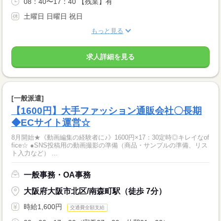
08：40〜17：40 【残業】有
土曜日 日曜日 祝日
もっと見る
求人詳細を見る
[一般派遣]
【1600円】大手ファッション通販会社〇長期
◆ECサイト運営☆
8月開始★《動画編集の経験者に♪》1600円×17：30定時◎キレイなof
fice☆ ●SNS投稿用の動画撮影の準備（商品・サンプルの準備、リス
ト入力など） ...
一般事務・OA事務
大阪府大阪市北区/南森町駅（徒歩 7分）
時給1,600円
交通費全額支給