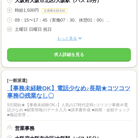
大阪府大阪市北区/大阪駅（バス 15分）
時給1,500円
交通費全額支給
09：15〜17：45（実働07：30、休憩01：00）...
土曜日 日曜日 祝日
もっと見る
求人詳細を見る
[一般派遣]
【事務未経験OK】電話少なめ♪長期★コツコツ
事務◎残業なし〇
9月開始★【事務未経験OK♪】人気の17時代定時♪コツコツ事務＠電
話少なめ ■顧客情報のデータ入力 ■請求書作成 ■納期・金額チェック
■備品管理 ...
営業事務