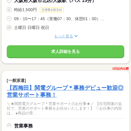
大阪府大阪市北区/大阪駅（バス 15分）
時給1,500円
交通費全額支給
09：15〜17：45（実働07：30、休憩01：00）...
土曜日 日曜日 祝日
もっと見る
求人詳細を見る
3日以内公開
[一般派遣]
【西梅田】関電グループ＊事務デビュー歓迎◎
営業サポート事務！
＼★関西電力グループ＊営業サポートのお仕事★／ 【住宅関連の会
社で、営業のサポート事務をお任せいたします！】 ▽お仕事の内容
は… ●商品の受...
営業事務