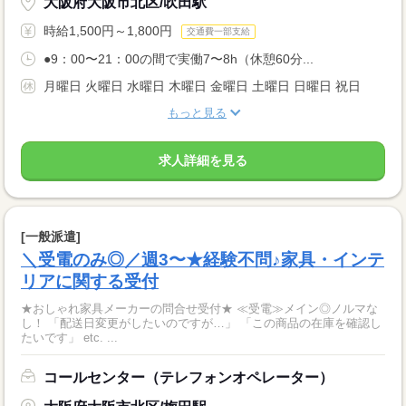
大阪府大阪市北区/吹田駅
時給1,500円～1,800円
交通費一部支給
●9：00〜21：00の間で実働7〜8h（休憩60分...
月曜日 火曜日 水曜日 木曜日 金曜日 土曜日 日曜日 祝日
もっと見る
求人詳細を見る
[一般派遣]
＼受電のみ◎／週3〜★経験不問♪家具・インテ
リアに関する受付
★おしゃれ家具メーカーの問合せ受付★ ≪受電≫メイン◎ノルマな
し！ 「配送日変更がしたいのですが…」 「この商品の在庫を確認し
たいです」 etc. ...
コールセンター（テレフォンオペレーター）