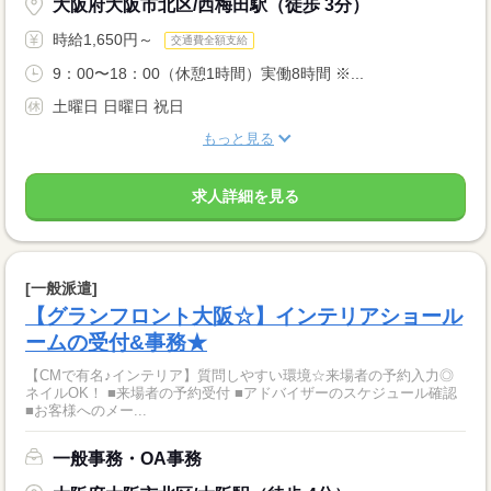
大阪府大阪市北区/西梅田駅（徒歩 3分）
時給1,650円～
交通費全額支給
9：00〜18：00（休憩1時間）実働8時間 ※...
土曜日 日曜日 祝日
もっと見る
求人詳細を見る
[一般派遣]
【グランフロント大阪☆】インテリアショール
ームの受付&事務★
【CMで有名♪インテリア】質問しやすい環境☆来場者の予約入力◎
ネイルOK！ ■来場者の予約受付 ■アドバイザーのスケジュール確認
■お客様へのメー...
一般事務・OA事務