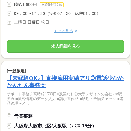
時給1,600円
交通費全額支給
09：00〜17：30（実働07：30、休憩01：00）...
土曜日 日曜日 祝日
もっと見る
求人詳細を見る
[一般派遣]
【未経験OK♪】直接雇用実績アリ◎電話少なめ
かんたん事務☆
サポート事務☆高時給1500円×残業なし◎大手デザインの会社♪＠駅
チカ ■顧客情報のデータ入力 ■請求書作成 ■納期・金額チェック ■備
品管理 ■メ...
営業事務
大阪府大阪市北区/大阪駅（バス 15分）