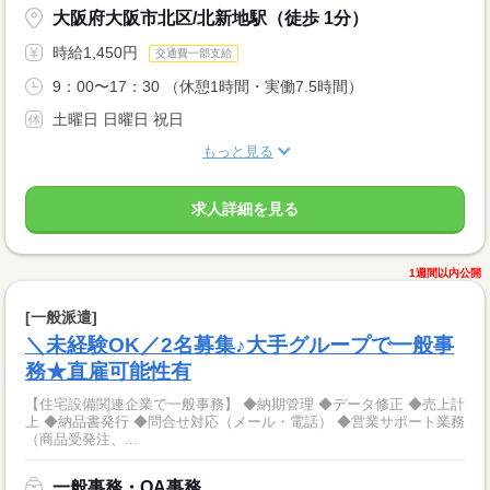
大阪府大阪市北区/北新地駅（徒歩 1分）
時給1,450円
交通費一部支給
9：00〜17：30 （休憩1時間・実働7.5時間）
土曜日 日曜日 祝日
もっと見る
求人詳細を見る
1週間以内公開
[一般派遣]
＼未経験OK／2名募集♪大手グループで一般事
務★直雇可能性有
【住宅設備関連企業で一般事務】 ◆納期管理 ◆データ修正 ◆売上計
上 ◆納品書発行 ◆問合せ対応（メール・電話） ◆営業サポート業務
（商品受発注、...
一般事務・OA事務