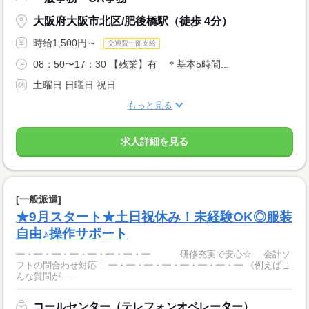
大阪府大阪市北区/肥後橋駅（徒歩 4分）
時給1,500円～
交通費一部支給
08：50〜17：30 【残業】有 ＊基本5時間...
土曜日 日曜日 祝日
もっと見る
求人詳細を見る
[一般派遣]
★9月スタート★土日祝休み！未経験OK◎服装
自由♪操作サポート
━・━・━・━・━・━・━・━ 研修充実で安心☆ 会計ソ
フトの問合わせ対応！ ━・━・━・━・━・━・━・━ 《例えばこ
んな質問が…...
コールセンター（テレフォンオペレーター）