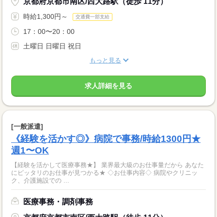
京都府京都市南区/西大路駅（徒歩 11分）
時給1,300円～
交通費一部支給
17：00〜20：00
土曜日 日曜日 祝日
もっと見る
求人詳細を見る
[一般派遣]
《経験を活かす◎》病院で事務/時給1300円★
週1〜OK
【経験を活かして医療事務★】 業界最大級のお仕事量だから あなた
にピッタリのお仕事が見つかる★ ◇お仕事内容◇ 病院やクリニッ
ク、介護施設での ...
医療事務・調剤事務