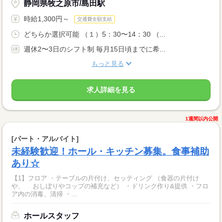
静岡県牧之原市/島田駅
時給1,300円～
交通費全額支給
どちらか選択可能 （１）5：30〜14：30 （...
週休2〜3日のシフト制 毎月15日頃までに希...
もっと見る
求人詳細を見る
1週間以内公開
[パート・アルバイト]
未経験歓迎！ホール・キッチン募集。食事補助
あり☆
【1】フロア ・テーブルの片付け、セッティング （食器の片付け
や、 おしぼりやコップの補充など） ・ドリンク作り&提供 ・フロ
ア内の消毒、清掃 ・...
ホールスタッフ