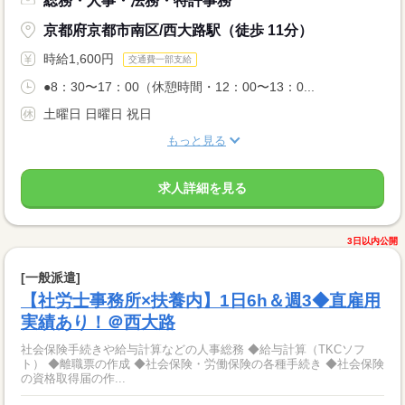
総務・人事・法務・特許事務
京都府京都市南区/西大路駅（徒歩 11分）
時給1,600円
交通費一部支給
●8：30〜17：00（休憩時間・12：00〜13：0...
土曜日 日曜日 祝日
もっと見る
求人詳細を見る
3日以内公開
[一般派遣]
【社労士事務所×扶養内】1日6h＆週3◆直雇用
実績あり！＠西大路
社会保険手続きや給与計算などの人事総務 ◆給与計算（TKCソフ
ト） ◆離職票の作成 ◆社会保険・労働保険の各種手続き ◆社会保険
の資格取得届の作...