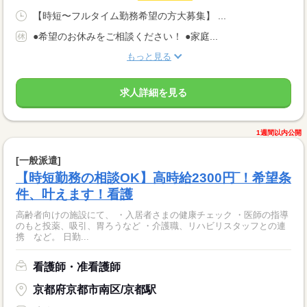
【時短〜フルタイム勤務希望の方大募集】 ...
●希望のお休みをご相談ください！ ●家庭...
もっと見る
求人詳細を見る
1週間以内公開
[一般派遣]
【時短勤務の相談OK】高時給2300円‾！希望条
件、叶えます！看護
高齢者向けの施設にて、 ・入居者さまの健康チェック ・医師の指導
のもと投薬、吸引、胃ろうなど ・介護職、リハビリスタッフとの連
携 など。 日勤...
看護師・准看護師
京都府京都市南区/京都駅