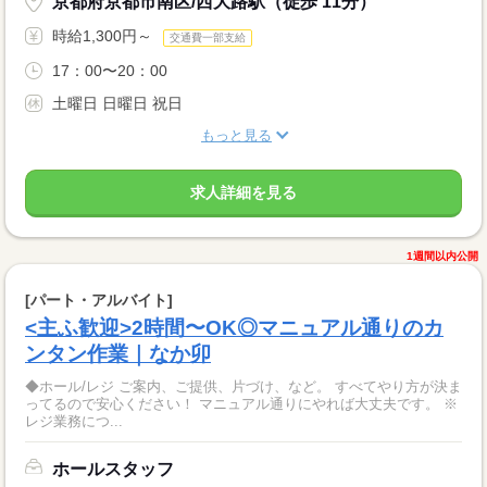
京都府京都市南区/西大路駅（徒歩 11分）
時給1,300円～
交通費一部支給
17：00〜20：00
土曜日 日曜日 祝日
もっと見る
求人詳細を見る
1週間以内公開
[パート・アルバイト]
<主ふ歓迎>2時間〜OK◎マニュアル通りのカ
ンタン作業｜なか卯
◆ホール/レジ ご案内、ご提供、片づけ、など。 すべてやり方が決ま
ってるので安心ください！ マニュアル通りにやれば大丈夫です。 ※
レジ業務につ...
ホールスタッフ