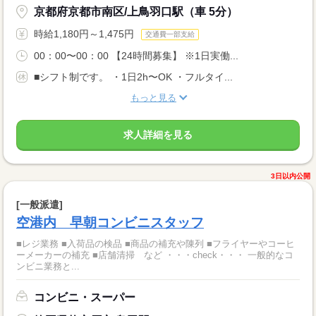
京都府京都市南区/上鳥羽口駅（車 5分）
時給1,180円～1,475円
交通費一部支給
00：00〜00：00 【24時間募集】 ※1日実働...
■シフト制です。 ・1日2h〜OK ・フルタイ...
もっと見る
求人詳細を見る
3日以内公開
[一般派遣]
空港内 早朝コンビニスタッフ
■レジ業務 ■入荷品の検品 ■商品の補充や陳列 ■フライヤーやコーヒ
ーメーカーの補充 ■店舗清掃 など ・・・check・・・ 一般的なコ
ンビニ業務と...
コンビニ・スーパー