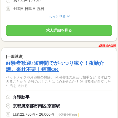
08：30〜12：30
土曜日 日曜日 祝日
もっと見る
求人詳細を見る
1週間以内公開
[一般派遣]
経験者歓迎♪短時間でがっつり稼ぐ！夜勤介
護。来社不要｜短期OK
ベットメイクやお部屋の掃除、 利用者様のお話し相手など まずはで
きることから 介護のおしごとはじめませんか？ 利用者様が自立した
生活を 送れる...
介護助手
京都府京都市南区/京都駅
日給22,750円～26,000円
交通費全額支給