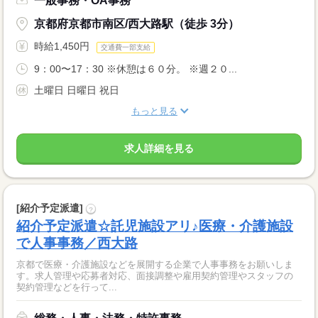
一般事務・OA事務
京都府京都市南区/西大路駅（徒歩 3分）
時給1,450円
交通費一部支給
9：00〜17：30 ※休憩は６０分。 ※週２０...
土曜日 日曜日 祝日
もっと見る
求人詳細を見る
[紹介予定派遣]
?
紹介予定派遣☆託児施設アリ♪医療・介護施設
で人事事務／西大路
京都で医療・介護施設などを展開する企業で人事事務をお願いしま
す。求人管理や応募者対応、面接調整や雇用契約管理やスタッフの
契約管理などを行って...