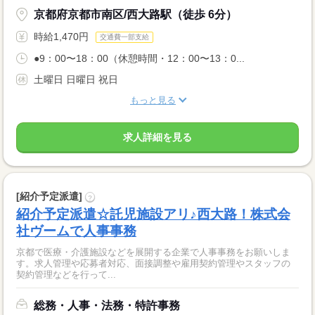
京都府京都市南区/西大路駅（徒歩 6分）
時給1,470円
交通費一部支給
●9：00〜18：00（休憩時間・12：00〜13：0...
土曜日 日曜日 祝日
もっと見る
求人詳細を見る
[紹介予定派遣]
?
紹介予定派遣☆託児施設アリ♪西大路！株式会
社ヴームで人事事務
京都で医療・介護施設などを展開する企業で人事事務をお願いしま
す。求人管理や応募者対応、面接調整や雇用契約管理やスタッフの
契約管理などを行って...
総務・人事・法務・特許事務