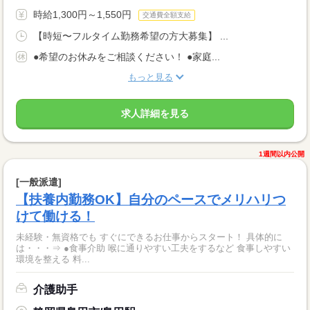
時給1,300円～1,550円
交通費全額支給
【時短〜フルタイム勤務希望の方大募集】 ...
●希望のお休みをご相談ください！ ●家庭...
もっと見る
求人詳細を見る
1週間以内公開
[一般派遣]
【扶養内勤務OK】自分のペースでメリハリつ
けて働ける！
未経験・無資格でも すぐにできるお仕事からスタート！ 具体的に
は・・・⇒ ●食事介助 喉に通りやすい工夫をするなど 食事しやすい
環境を整える 料...
介護助手