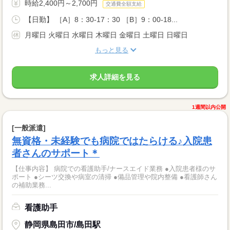
時給2,400円～2,700円
交通費全額支給
【日勤】 ［A］8：30-17：30 ［B］9：00-18...
月曜日 火曜日 水曜日 木曜日 金曜日 土曜日 日曜日
もっと見る
求人詳細を見る
1週間以内公開
[一般派遣]
無資格・未経験でも病院ではたらける♪入院患
者さんのサポート＊
【仕事内容】 病院での看護助手/ナースエイド業務 ●入院患者様のサ
ポート ●シーツ交換や病室の清掃 ●備品管理や院内整備 ●看護師さん
の補助業務...
看護助手
静岡県島田市/島田駅