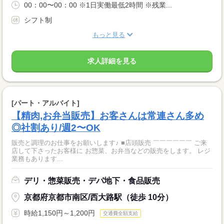
00：00〜00：00 ※1日実働最低2時間 ※残業...
シフト制
もっと見る
求人詳細を見る
[パート・アルバイト]
【精肉,お弁当販売】お客さんは常連さん多め
◎社割あり/週2〜OK
販売と調理のお仕事をお願いします♪ ■店頭販売 ￣￣￣￣￣￣ ご来
店して下さったお客様に お惣菜、お弁当などの販売をします。 レジ
業務もあります...
デリ・惣菜販売・デパ地下・食品販売
京都府京都市南区/西大路駅（徒歩 10分）
時給1,150円～1,200円
交通費全額支給