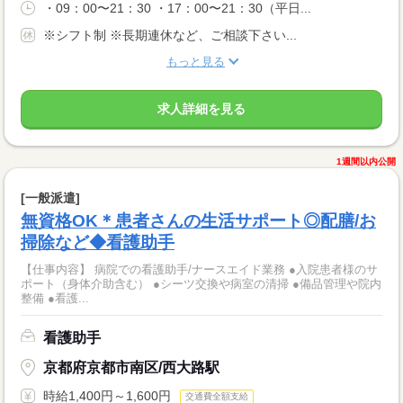
・09：00〜21：30 ・17：00〜21：30（平日...
※シフト制 ※長期連休など、ご相談下さい...
もっと見る
求人詳細を見る
1週間以内公開
[一般派遣]
無資格OK＊患者さんの生活サポート◎配膳/お
掃除など◆看護助手
【仕事内容】 病院での看護助手/ナースエイド業務 ●入院患者様のサ
ポート（身体介助含む） ●シーツ交換や病室の清掃 ●備品管理や院内
整備 ●看護...
看護助手
京都府京都市南区/西大路駅
時給1,400円～1,600円
交通費全額支給