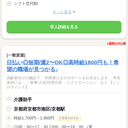
シフト交代制
もっと見る
求人詳細を見る
1週間以内公開
[一般派遣]
日払い◎短期/週2〜OK◎高時給1800円も！希
望の職場が見つかる♪
高齢者向けの施設で、 利用者さまのサポートをお任せします。 ▼具
体的には… ・食事/入浴/排泄介助 ・レクリエーション など 【ここ
がポイント】 ...
介護助手
京都府京都市南区/京都駅
時給1,700円～1,900円
交通費全額支給
◎08：30〜17：30 ◎09：00〜18：00 （実...