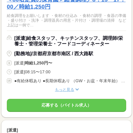
00／時給1,250円
給食調理をお願いします ・食材の仕込み ・食材の調理 ・食器の準備
・盛り付け ・洗浄 ・調理器具の用意・片付け ・調理場の清掃 など
上記は一例で...
[派遣]給食スタッフ、キッチンスタッフ、調理師/栄
養士・管理栄養士・フードコーディネーター
[勤務地]/京都府京都市南区 / 西大路駅
[派遣]
時給1,250円〜
[派遣]08:15〜17:00
●有給休暇あり ●長期休暇あり （GW・お盆・年末年始） ●産休・育休・介護休暇あり ※産休育休取得率：95％！
もっと見る
応募する（バイトル求人）
[派遣]