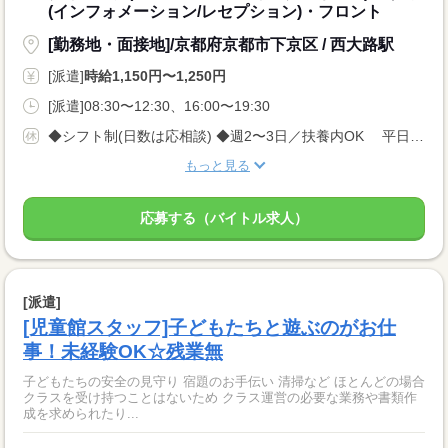
(インフォメーション/レセプション)・フロント
[勤務地・面接地]/京都府京都市下京区 / 西大路駅
[派遣]
時給1,150円〜1,250円
[派遣]08:30〜12:30、16:00〜19:30
◆シフト制(日数は応相談) ◆週2〜3日／扶養内OK 平日・土日祝のみ勤務もOK 『仕事に慣れてから日数を増やしたい』もOK! ◆有給休暇 ◆希望休も事前申請で取得OK
もっと見る
応募する（バイトル求人）
[派遣]
[児童館スタッフ]子どもたちと遊ぶのがお仕
事！未経験OK☆残業無
子どもたちの安全の見守り 宿題のお手伝い 清掃など ほとんどの場合
クラスを受け持つことはないため クラス運営の必要な業務や書類作
成を求められたり...