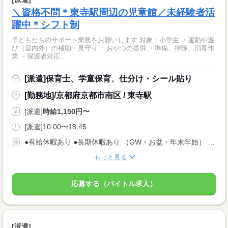
＼資格不問＊東寺駅周辺の児童館／未経験者活
躍中＊シフト制
子どもたちのサポート業務をお願いします 対象：小学生 ・運動や遊
び（室内外）の補助・見守り ・おやつの提供 ・準備、掃除、消毒作
業 ・保護者対応...
[派遣]保育士、学童保育、仕分け・シール貼り
[勤務地]/京都府京都市南区 / 東寺駅
[派遣]
時給1,150円〜
[派遣]10:00〜18:45
●有給休暇あり ●長期休暇あり （GW・お盆・年末年始） ●産休・育休・介護休暇あり ※産休育休取得率：95％！
もっと見る
応募する（バイトル求人）
[派遣]