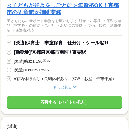
＜子どもが好きをしごとに＞無資格OK！京都
市の児童館☆補助業務
子どもたちのサポート業務をお願いします 対象：小学生 ・運動や遊
び（室内外）の補助・見守り ・おやつの提供 ・準備、掃除、消毒作
業 ・保護者対応...
[派遣]保育士、学童保育、仕分け・シール貼り
[勤務地]/京都府京都市南区 / 東寺駅
[派遣]
時給1,150円〜
[派遣]10:00〜18:45
●有給休暇あり ●長期休暇あり （GW・お盆・年末年始） ●産休・育休・介護休暇あり ※産休育休取得率：95％！
もっと見る
応募する（バイトル求人）
[派遣]