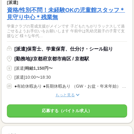
[派遣]
資格/性別不問！未経験OKの児童館スタッフ＊
見守り中心＊残業無
学童クラブの育成支援がメインです 子どもたちがリラックスして過
ごせるようお手伝いをお願いします 午前中は乳幼児親子の子育て支
援など 様々な年代...
[派遣]保育士、学童保育、仕分け・シール貼り
[勤務地]/京都府京都市南区 / 京都駅
[派遣]
時給1,150円〜
[派遣]10:00〜18:30
●有給休暇あり ●長期休暇あり （GW・お盆・年末年始） ●産休・育休・介護休暇あり ※産休育休取得率：95％！
もっと見る
応募する（バイトル求人）