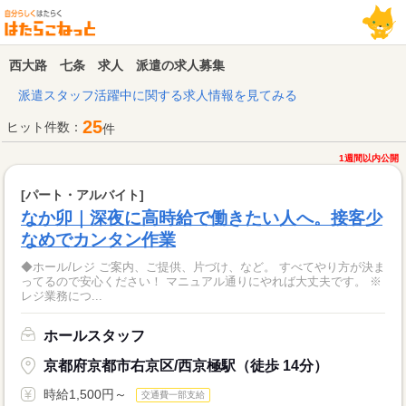
西大路 七条 求人 派遣の求人募集
派遣スタッフ活躍中に関する求人情報を見てみる
25
ヒット件数：
件
1週間以内公開
[パート・アルバイト]
なか卯｜深夜に高時給で働きたい人へ。接客少
なめでカンタン作業
◆ホール/レジ ご案内、ご提供、片づけ、など。 すべてやり方が決ま
ってるので安心ください！ マニュアル通りにやれば大丈夫です。 ※
レジ業務につ...
ホールスタッフ
京都府京都市右京区/西京極駅（徒歩 14分）
時給1,500円～
交通費一部支給