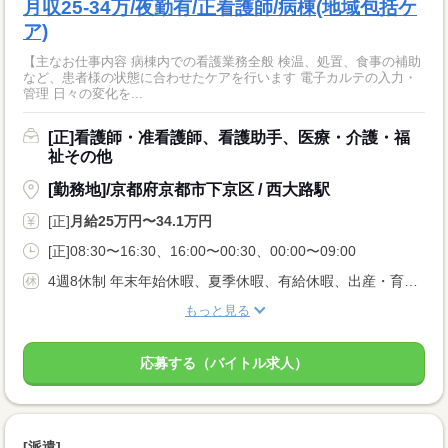
月収25-34万/夜勤有/正看護師/病棟(地域包括ケ
ア)
【主なお仕事内容 病棟内での看護業務全般 検温、処置、食事の補助
など、患者様の状態に合わせたケアを行います 電子カルテの入力・
管理 日々の変化を...
[正]看護師・准看護師、看護助手、医療・介護・福
祉その他
[勤務地]/京都府京都市下京区 / 西大路駅
[正]
月給25万円〜34.1万円
[正]08:30〜16:30、16:00〜00:30、00:00〜09:00
4週8休制 年末年始休暇、夏季休暇、有給休暇、出産・育児休暇、リフレッシュ休暇（年間休日107日）
もっと見る
応募する（バイトル求人）
[派遣]