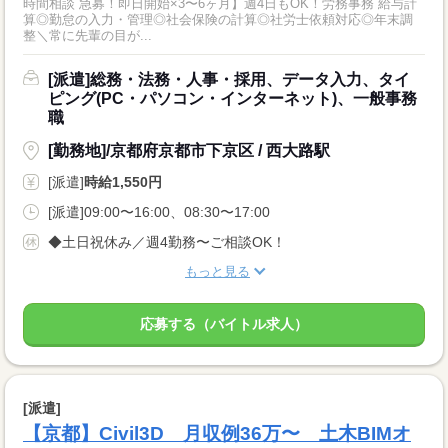
時間相談 急募！即日開始×3〜6ヶ月】週4日もOK！労務事務 給与計
算◎勤怠の入力・管理◎社会保険の計算◎社労士依頼対応◎年末調
整＼常に先輩の目が...
[派遣]総務・法務・人事・採用、データ入力、タイ
ピング(PC・パソコン・インターネット)、一般事務
職
[勤務地]/京都府京都市下京区 / 西大路駅
[派遣]
時給1,550円
[派遣]09:00〜16:00、08:30〜17:00
◆土日祝休み／週4勤務〜ご相談OK！
もっと見る
応募する（バイトル求人）
[派遣]
【京都】Civil3D 月収例36万〜 土木BIMオ