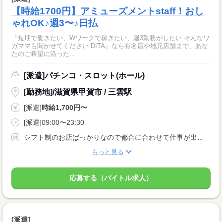
【時給1700円】アミューズメントstaff！おし
ゃれOK♪週3〜♪日払
『短期で働きたい、Wワークで稼ぎたい、週3勤務がしたい そんなワ
ガママも聞かせてください DITA』なら有名店や地元店舗まで、あな
たのご希望に沿った...
[派遣]パチンコ・スロット(ホール)
[勤務地]/滋賀県甲賀市 / 三雲駅
[派遣]
時給1,700円〜
[派遣]09:00〜23:30
シフト制のお店ばっかりなので都合に合わせて仕事が出来ます！！ 学生・Ｗワークの方も空いている時間を有効に使っちゃおう！！ 学生の方はテスト等の予定もどんどん言って下さい！！
もっと見る
応募する（バイトル求人）
[派遣]