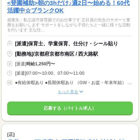
<登園補助>朝の3hだけ♪週2日〜始める！60代
活躍中☆ブランクOK
就業先：私立認可保育園でのお仕事です 正社員の先生のサポート業
務をお願いします サポートをしながら子供たちと一緒に様々な活動
を行います 主な仕...
[派遣]保育士、学童保育、仕分け・シール貼り
[勤務地]/京都府京都市南区 / 西大路駅
[派遣]
時給1,250円〜
[派遣]07:00〜10:00、07:00〜11:00
●有給休暇あり ●長期休暇あり （GW・お盆・年末年始） ●産休・育休・介護休暇あり ※産休育休取得率：95％！
もっと見る
応募する（バイトル求人）
[正]