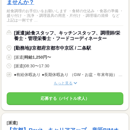
ませんか？
給食調理のお手伝いをお願いします ・食材の仕込み ・食器の準備 ・
盛り付け ・洗浄 ・調理器具の用意・片付け ・調理場の清掃 など
上記は一例です ...
[派遣]給食スタッフ、キッチンスタッフ、調理師/栄
養士・管理栄養士・フードコーディネーター
[勤務地]/京都府京都市中京区 / 二条駅
[派遣]
時給1,250円〜
[派遣]08:30〜17:30
●有給休暇あり ●長期休暇あり （GW・お盆・年末年始） ●産休・育休・介護休暇あり ※産休育休取得率：95％！
もっと見る
応募する（バイトル求人）
[派遣]