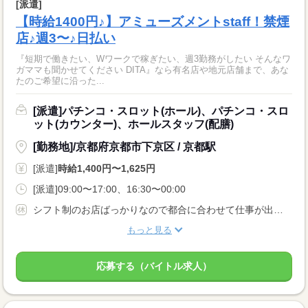
[派遣]
【時給1400円♪】アミューズメントstaff！禁煙
店♪週3〜♪日払い
『短期で働きたい、Wワークで稼ぎたい、週3勤務がしたい そんなワ
ガママも聞かせてください DITA』なら有名店や地元店舗まで、あな
たのご希望に沿った...
[派遣]パチンコ・スロット(ホール)、パチンコ・スロ
ット(カウンター)、ホールスタッフ(配膳)
[勤務地]/京都府京都市下京区 / 京都駅
[派遣]
時給1,400円〜1,625円
[派遣]09:00〜17:00、16:30〜00:00
シフト制のお店ばっかりなので都合に合わせて仕事が出来ます！！ 学生・Ｗワークの方も空いている時間を有効に使っちゃおう！！ 学生の方はテスト等の予定もどんどん言って下さい！！
もっと見る
応募する（バイトル求人）