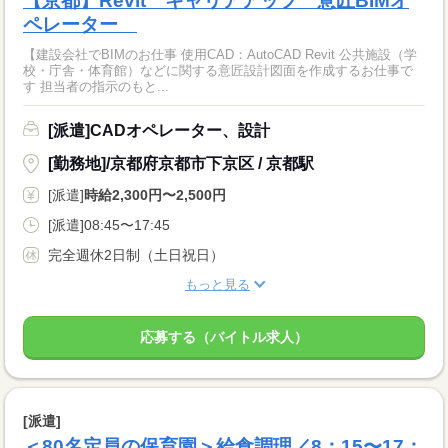
【京都】Revit キャリアアップ 意匠BIMオ
ペレーター
【建設会社でBIMのお仕事 使用CAD：AutoCAD Revit 公共施設（学
校・庁舎・体育館）などに関する意匠設計図面を作成するお仕事で
す 担当者の指示のもと...
[派遣]CADオペレーター、設計
[勤務地]/京都府京都市下京区 / 京都駅
[派遣]
時給2,300円〜2,500円
[派遣]08:45〜17:45
完全週休2日制（土日祝日）
もっと見る
応募する（バイトル求人）
[派遣]
＜80名定員の保育園＞給食調理／8：15〜17：