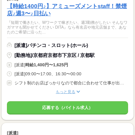
【時給1400円♪】アミューズメントstaff！禁煙
店♪週3〜♪日払い
『短期で働きたい、Wワークで稼ぎたい、週3勤務がしたい そんなワ
ガママも聞かせてください DITA』なら有名店や地元店舗まで、あな
たのご希望に沿った...
[派遣]パチンコ・スロット(ホール)
[勤務地]/京都府京都市下京区 / 京都駅
[派遣]
時給1,400円〜1,625円
[派遣]09:00〜17:00、16:30〜00:00
シフト制のお店ばっかりなので都合に合わせて仕事が出来ます！！ 学生・Ｗワークの方も空いている時間を有効に使っちゃおう！！ 学生の方はテスト等の予定もどんどん言って下さい！！
もっと見る
応募する（バイトル求人）
[派遣]