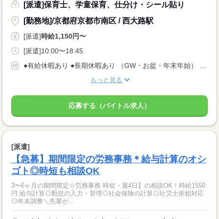
[派遣]保育士、学童保育、仕分け・シール貼り
[勤務地]/京都府京都市南区 / 西大路駅
[派遣]
時給1,150円〜
[派遣]10:00〜18:45
●有給休暇あり ●長期休暇あり （GW・お盆・年末年始） ●産休・育休・介護休暇あり ※産休育休取得率：95％！
もっと見る
応募する（バイトル求人）
[派遣]
【急募】期間限定の労務事務＊給与計算のオシ
ゴト◎時短も相談OK
3〜6ヶ月の期間限定☆労務事務 時短・週4日】の相談OK！時給1550
円 給与計算◎勤怠の入力・管理◎社会保険の計算◎社労士依頼対応
◎年末調整＼先輩が...