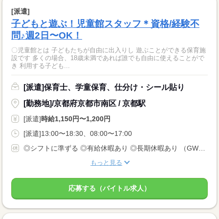
[派遣]
子どもと遊ぶ！児童館スタッフ＊資格/経験不
問♪週2日〜OK！
〇児童館とは 子どもたちが自由に出入りし 遊ぶことができる保育施
設です 多くの場合、18歳未満であれば誰でも自由に使えることがで
き 利用する子ども...
[派遣]保育士、学童保育、仕分け・シール貼り
[勤務地]/京都府京都市南区 / 京都駅
[派遣]
時給1,150円〜1,200円
[派遣]13:00〜18:30、08:00〜17:00
◎シフトに準ずる ◎有給休暇あり ◎長期休暇あり （GW・お盆・年末年始） ◎産休・育休・介護休暇あり ※産休育休取得率：95％！
もっと見る
応募する（バイトル求人）