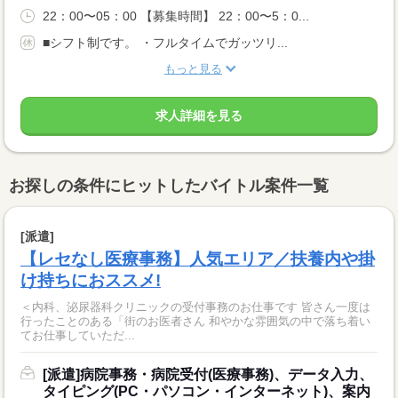
22：00〜05：00 【募集時間】 22：00〜5：0...
■シフト制です。 ・フルタイムでガッツリ...
もっと見る
求人詳細を見る
お探しの条件にヒットしたバイトル案件一覧
[派遣]
【レセなし医療事務】人気エリア／扶養内や掛
け持ちにおススメ!
＜内科、泌尿器科クリニックの受付事務のお仕事です 皆さん一度は
行ったことのある「街のお医者さん 和やかな雰囲気の中で落ち着い
てお仕事していただ...
[派遣]病院事務・病院受付(医療事務)、データ入力、
タイピング(PC・パソコン・インターネット)、案内