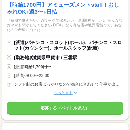
【時給1700円】アミューズメントstaff！おし
ゃれOK♪週3〜♪日払
『短期で働きたい、Wワークで稼ぎたい、週3勤務がしたい そんなワ
ガママも聞かせてください DITA』なら有名店や地元店舗まで、あな
たのご希望に沿った...
[派遣]パチンコ・スロット(ホール)、パチンコ・スロ
ット(カウンター)、ホールスタッフ(配膳)
[勤務地]/滋賀県甲賀市 / 三雲駅
[派遣]
時給1,700円〜
[派遣]09:00〜23:30
シフト制のお店ばっかりなので都合に合わせて仕事が出来ます！！ 学生・Ｗワークの方も空いている時間を有効に使っちゃおう！！ 学生の方はテスト等の予定もどんどん言って下さい！！
もっと見る
応募する（バイトル求人）