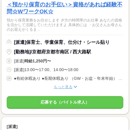
＜預かり保育のお手伝い＞資格があれば経験不
問☆WワークOK☆
預かり保育業務をお任せします 夕方の時間帯のお仕事 あなたの資格
を活かして活躍していただけますよ 具体的には ・お父さんお母さん
のお迎えがくるま...
[派遣]保育士、学童保育、仕分け・シール貼り
[勤務地]/京都府京都市南区 / 西大路駅
[派遣]
時給1,250円〜
[派遣]13:00〜17:00、14:00〜18:00
●有給休暇あり ●長期休暇あり （GW・お盆・年末年始） ●産休・育休・介護休暇あり ※産休育休取得率：95％！
もっと見る
応募する（バイトル求人）
[派遣]