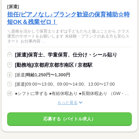
[派遣]
担任/ピアノなし♪ブランク歓迎の保育補助☆時
短OK＆残業ゼロ！
＼資格を活かして保育士☆まずは子どもたちと遊ぶことから クラス
運営のサポートをお願いします 未経験・ブランクのある方も安心ス
タート お仕事内容 ...
[派遣]保育士、学童保育、仕分け・シール貼り
[勤務地]/京都府京都市南区 / 京都駅
[派遣]
時給1,250円〜1,300円
[派遣]09:00〜13:00、09:00〜14:00、13:00〜17:00
●シフトに準ずる ●有給休暇あり ●長期休暇あり （GW・お盆・年末年始） ●産休・育休・介護休暇あり ※産休育休取得率：95％
もっと見る
応募する（バイトル求人）