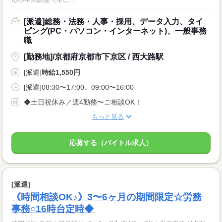
[派遣]総務・法務・人事・採用、データ入力、タイ
ピング(PC・パソコン・インターネット)、一般事務
職
[勤務地]/京都府京都市下京区 / 西大路駅
[派遣]
時給1,550円
[派遣]08:30〜17:00、09:00〜16:00
◆土日祝休み／週4勤務〜ご相談OK！
もっと見る
応募する（バイトル求人）
[派遣]
《時間相談OK♪》3〜6ヶ月の期間限定☆労務
事務○16時台定時◆