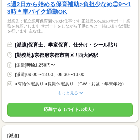
<週2日から始める保育補助>負担少なめ◎9〜1
3時＊車バイク通勤OK
就業先：私立認可保育園でのお仕事です 正社員の先生のサポート業
務をお願いします サポートをしながら子供たちと一緒に様々な活動
を行います 主な仕...
[派遣]保育士、学童保育、仕分け・シール貼り
[勤務地]/京都府京都市南区 / 西大路駅
[派遣]
時給1,250円〜
[派遣]09:00〜13:00、08:30〜13:00
●有給休暇あり ●長期休暇あり （GW・お盆・年末年始） ●産休・育休・介護休暇あり ※産休育休取得率：95％！
もっと見る
応募する（バイトル求人）
[派遣]