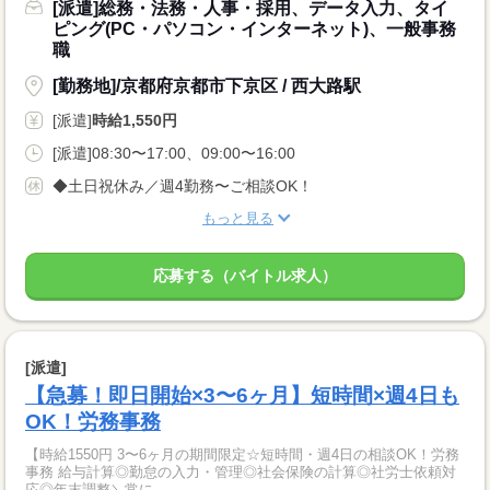
[派遣]総務・法務・人事・採用、データ入力、タイ
ピング(PC・パソコン・インターネット)、一般事務
職
[勤務地]/京都府京都市下京区 / 西大路駅
[派遣]
時給1,550円
[派遣]08:30〜17:00、09:00〜16:00
◆土日祝休み／週4勤務〜ご相談OK！
もっと見る
応募する（バイトル求人）
[派遣]
【急募！即日開始×3〜6ヶ月】短時間×週4日も
OK！労務事務
【時給1550円 3〜6ヶ月の期間限定☆短時間・週4日の相談OK！労務
事務 給与計算◎勤怠の入力・管理◎社会保険の計算◎社労士依頼対
応◎年末調整＼常に...