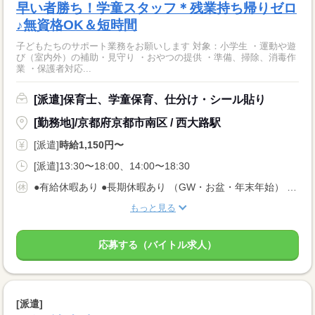
早い者勝ち！学童スタッフ＊残業持ち帰りゼロ
♪無資格OK＆短時間
子どもたちのサポート業務をお願いします 対象：小学生 ・運動や遊
び（室内外）の補助・見守り ・おやつの提供 ・準備、掃除、消毒作
業 ・保護者対応...
[派遣]保育士、学童保育、仕分け・シール貼り
[勤務地]/京都府京都市南区 / 西大路駅
[派遣]
時給1,150円〜
[派遣]13:30〜18:00、14:00〜18:30
●有給休暇あり ●長期休暇あり （GW・お盆・年末年始） ●産休・育休・介護休暇あり ※産休育休取得率：95％！
もっと見る
応募する（バイトル求人）
[派遣]