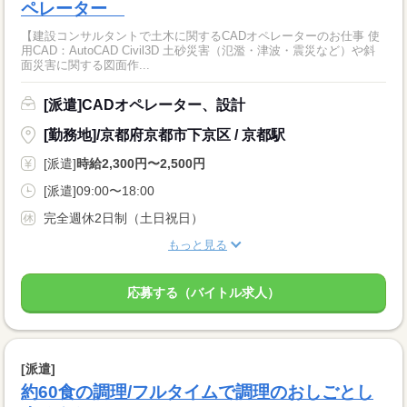
ペレーター
【建設コンサルタントで土木に関するCADオペレーターのお仕事 使
用CAD：AutoCAD Civil3D 土砂災害（氾濫・津波・震災など）や斜
面災害に関する図面作...
[派遣]CADオペレーター、設計
[勤務地]/京都府京都市下京区 / 京都駅
[派遣]
時給2,300円〜2,500円
[派遣]09:00〜18:00
完全週休2日制（土日祝日）
もっと見る
応募する（バイトル求人）
[派遣]
約60食の調理/フルタイムで調理のおしごとし