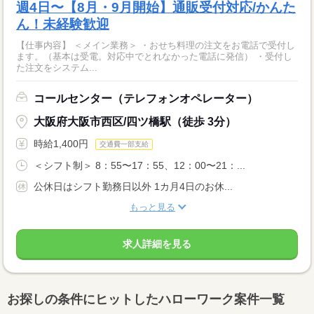
週4日〜【8月・9月開始】通販受付対応/かんた
ん！未経験歓迎
【仕事内容】 ＜メイン業務＞ ・おせち料理の注文をお電話で受付し
ます。（基本は受電。対応中でとれなかった電話に発信） ・受付し
た注文をシステム...
コールセンター（テレフォンオペレーター）
大阪府大阪市西区/四ツ橋駅（徒歩 3分）
時給1,400円
交通費一部支給
＜シフト制＞ 8：55〜17：55、12：00〜21：...
公休日はシフト勤務日以外 1カ月4日のお休...
もっと見る
求人詳細を見る
お探しの条件にヒットしたハローワーク案件一覧