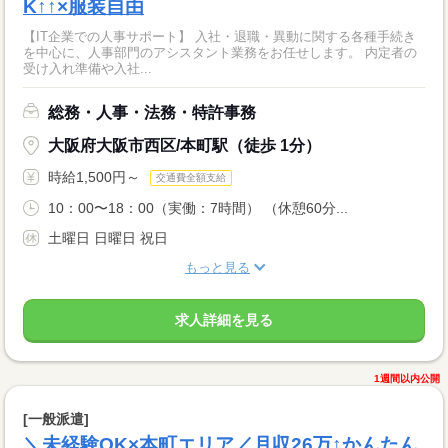
K↑↑×服装自由
【IT企業での人事サポート】 入社・退職・異動に関する各種手続き
を中心に、人事部門のアシスタント業務をお任せします。 内定者の
受け入れ準備や入社...
総務・人事・法務・特許事務
大阪府大阪市西区/本町駅（徒歩 1分）
時給1,500円～
交通費全額支給
10：00〜18：00（実働：7時間） （休憩60分...
土曜日 日曜日 祝日
もっと見る
求人詳細を見る
1週間以内公開
[一般派遣]
＼未経験OK×本町エリア／月収26万↑かんたん