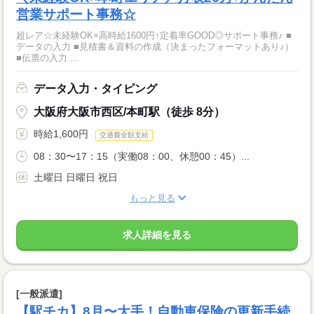
営業サポート事務☆
超レア☆未経験OK×高時給1600円↑定着率GOOD◎サポート事務♪ ■
データの入力 ■見積書＆資料の作成（決まったフォーマットあり♪）
■伝票の入力 ...
データ入力・タイピング
大阪府大阪市西区/本町駅（徒歩 8分）
時給1,600円
交通費全額支給
08：30〜17：15（実働08：00、休憩00：45）...
土曜日 日曜日 祝日
もっと見る
求人詳細を見る
[一般派遣]
【駅チカ】8月〜大手！自動車保険の更新手続