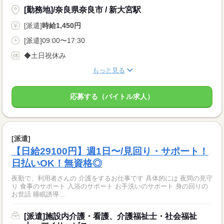
[勤務地]/奈良県奈良市 / 新大宮駅
[派遣]
時給1,450円
[派遣]09:00〜17:30
◆土日祝休み
もっと見る
応募する（バイトル求人）
[派遣]
【日給29100円】週1日〜/見回り・サポート！
日払いOK！無資格◎
夜勤で、利用者さんの 介護をするお仕事です 具体的には 夜間の見守
り 食事のサポート 入浴のサポート お手洗いのサポート 身の回りの
お世話 睡眠誘導...
[派遣]施設内介護・看護、介護福祉士・社会福祉