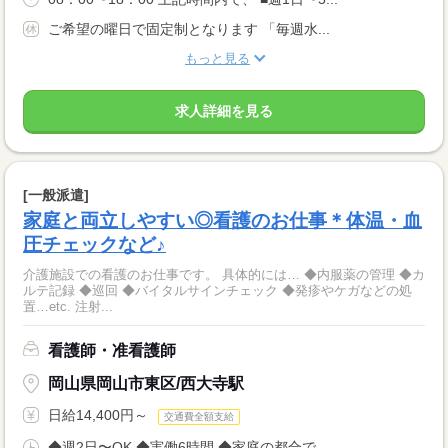
ご希望の曜日で固定制となります 「毎週水...
もっと見る
求人詳細を見る
[一般派遣]
家庭と両立しやすい◎看護のお仕事＊体温・血
圧チェックなど♪
介護施設での看護のお仕事です。 具体的には… ◆内服薬の管理 ◆カ
ルテ記録 ◆巡回 ◆バイタルサインチェック ◆発疹やケガなどの処
置…etc. 注射...
看護師・准看護師
岡山県岡山市東区/西大寺駅
日給14,400円～
交通費全額支給
◆週2日〜OK ◆実働6時間 ◆家庭の都合で...