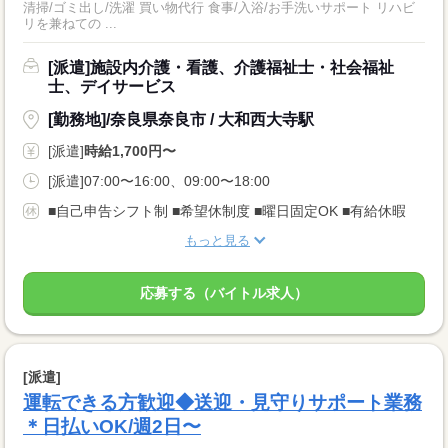
清掃/ゴミ出し/洗濯 買い物代行 食事/入浴/お手洗いサポート リハビ
リを兼ねての ...
[派遣]施設内介護・看護、介護福祉士・社会福祉
士、デイサービス
[勤務地]/奈良県奈良市 / 大和西大寺駅
[派遣]
時給1,700円〜
[派遣]07:00〜16:00、09:00〜18:00
■自己申告シフト制 ■希望休制度 ■曜日固定OK ■有給休暇
もっと見る
応募する（バイトル求人）
[派遣]
運転できる方歓迎◆送迎・見守りサポート業務
＊日払いOK/週2日〜