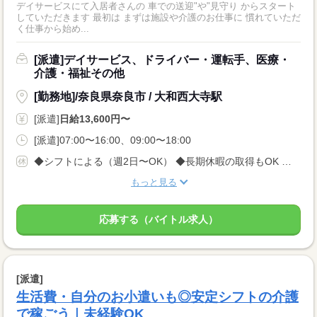
デイサービスにて入居者さんの 車での送迎"や"見守り からスタート
していただきます 最初は まずは施設や介護のお仕事に 慣れていただ
く仕事から始め...
[派遣]デイサービス、ドライバー・運転手、医療・
介護・福祉その他
[勤務地]/奈良県奈良市 / 大和西大寺駅
[派遣]
日給13,600円〜
[派遣]07:00〜16:00、09:00〜18:00
◆シフトによる（週2日〜OK） ◆長期休暇の取得もOK 勤務曜日、休み希望はお気軽にご相談ください やむを得ない急なお休みにも理解のある職場です
もっと見る
応募する（バイトル求人）
[派遣]
生活費・自分のお小遣いも◎安定シフトの介護
で稼ごう｜未経験OK