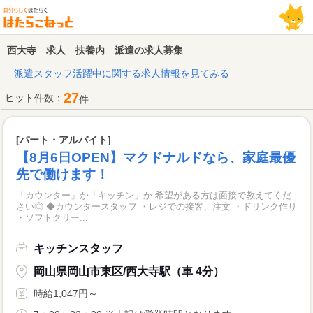
西大寺 求人 扶養内 派遣の求人募集
派遣スタッフ活躍中に関する求人情報を見てみる
27
ヒット件数：
件
[パート・アルバイト]
【8月6日OPEN】マクドナルドなら、家庭最優
先で働けます！
「カウンター」か「キッチン」か 希望がある方は面接で教えてくだ
さい◎ ◆カウンタースタッフ ・レジでの接客、注文 ・ドリンク作り
・ソフトクリー...
キッチンスタッフ
岡山県岡山市東区/西大寺駅（車 4分）
時給1,047円～