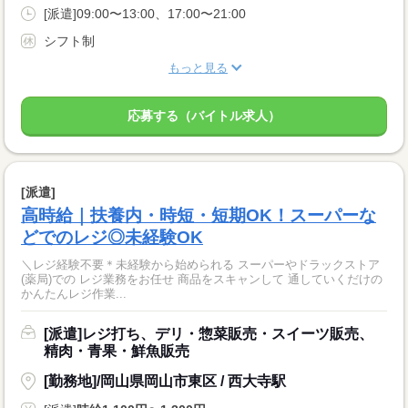
[派遣]09:00〜13:00、17:00〜21:00
シフト制
もっと見る
応募する（バイトル求人）
[派遣]
高時給｜扶養内・時短・短期OK！スーパーな
どでのレジ◎未経験OK
＼レジ経験不要＊未経験から始められる スーパーやドラックストア
(薬局)での レジ業務をお任せ 商品をスキャンして 通していくだけの
かんたんレジ作業...
[派遣]レジ打ち、デリ・惣菜販売・スイーツ販売、
精肉・青果・鮮魚販売
[勤務地]/岡山県岡山市東区 / 西大寺駅