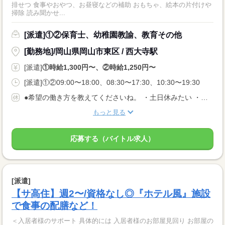
排せつ 食事やおやつ、お昼寝などの補助 おもちゃ、絵本の片付けや
掃除 読み聞かせ...
[派遣]①②保育士、幼稚園教諭、教育その他
[勤務地]/岡山県岡山市東区 / 西大寺駅
[派遣]
①時給1,300円〜、②時給1,250円〜
[派遣]①②09:00〜18:00、08:30〜17:30、10:30〜19:30
●希望の働き方を教えてくださいね。 ・土日休みたい ・扶養内勤務したい など あなたの希望に合った職場を ご紹介させていただきます！
もっと見る
応募する（バイトル求人）
[派遣]
【サ高住】週2〜/資格なし◎『ホテル風』施設
で食事の配膳など！
＜入居者様のサポート 具体的には 入居者様のお部屋見回り お部屋の