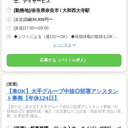
士、デイサービス
[勤務地]/奈良県奈良市 / 大和西大寺駅
[派遣]
日給30,900円〜
[派遣]17:00〜09:00
◆シフトによる（週1日〜OK） ◆長期休暇の取得もOK 勤務曜日、休み希望はお気軽にご相談ください やむを得ない急なお休みにも理解のある職場です
もっと見る
応募する（バイトル求人）
[派遣]
【車OK】大手グループ中核◎部署アシスタン
ト事務【年休124日】
【尼ケ辻→新大宮】大手グループ会社◎部署アシスタント事務／月
収例25.2万 書類作成・修正（注文書など 入出金・預金管理 支払い業
務、伝票処理 備品...