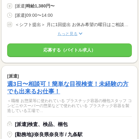
[派遣]
時給1,380円〜
[派遣]09:00〜14:00
＜シフト提出＞ 月に1回提出 お休み希望の曜日はご相談ください ＜歓迎！＞ 土日祝、年末、お正月、お盆、ゴールデンウィークの連休や、 クリスマス、バレンタインなどイベント時に出勤可能な方大歓迎！
もっと見る
応募する（バイトル求人）
[派遣]
週3日〜相談可！簡単な目視検査！未経験の方
でも出来るお仕事！
＜職種 お惣菜等に使われている プラスチック容器の梱包スタッフ コ
ンビニやスーパーの惣菜などで使われている プラスチック容器を製
造している工場で...
[派遣]検査、検品、梱包
[勤務地]/奈良県奈良市 / 九条駅