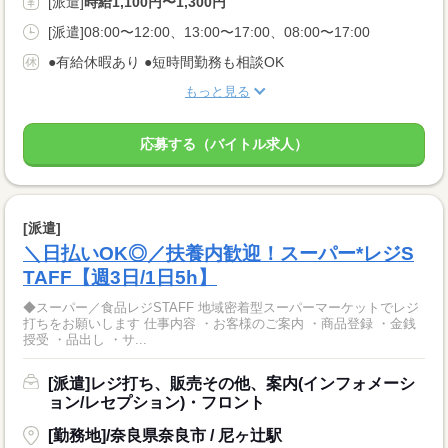
[派遣]
時給1,100円〜1,300円
[派遣]08:00〜12:00、13:00〜17:00、08:00〜17:00
●有給休暇あり ●短時間勤務も相談OK
もっと見る
応募する（バイトル求人）
[派遣]
＼日払いOK◎／扶養内歓迎！スーパー*レジS
TAFF【週3日/1日5h】
◆スーパー／食品レジSTAFF 地域密着型スーパーマーケットでレジ
打ちをお願いします 仕事内容 ・お客様のご案内 ・商品登録 ・金銭
授受 ・品出し ・サ...
[派遣]レジ打ち、販売その他、案内(インフォメーシ
ョン/レセプション)・フロント
[勤務地]/奈良県奈良市 / 尼ヶ辻駅