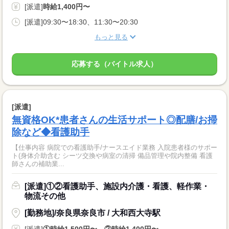
[派遣]
時給1,400円〜
[派遣]09:30〜18:30、11:30〜20:30
もっと見る
応募する（バイトル求人）
[派遣]
無資格OK*患者さんの生活サポート◎配膳/お掃
除など◆看護助手
【仕事内容 病院での看護助手/ナースエイド業務 入院患者様のサポー
ト(身体介助含む シーツ交換や病室の清掃 備品管理や院内整備 看護
師さんの補助業...
[派遣]①②看護助手、施設内介護・看護、軽作業・
物流その他
[勤務地]/奈良県奈良市 / 大和西大寺駅