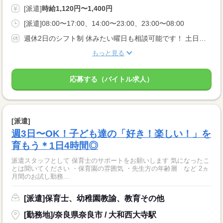
[派遣]
時給1,120円〜1,400円
[派遣]08:00〜17:00、14:00〜23:00、23:00〜08:00
週休2日のシフト制 休みたい曜日も相談可能です！ 土日祝休み相談可！
もっと見る
応募する（バイトル求人）
[派遣]
週3日〜OK！子ども達の「好き！楽しい！」を
育もう＊1日4時間◎
派遣スタッフとして 保育士のサポートをお願いします 気になったこ
とは聞いてください ・保育園の雰囲気 ・先生方の年齢層 など 2ヵ
月間のお試し勤務...
[派遣]保育士、幼稚園教諭、教育その他
[勤務地]/奈良県奈良市 / 大和西大寺駅