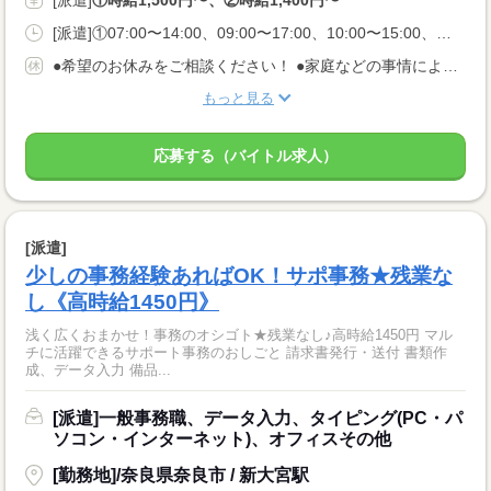
[派遣]
①時給1,500円〜、②時給1,400円〜
[派遣]①07:00〜14:00、09:00〜17:00、10:00〜15:00、②07:00〜14:00、09:30〜16:30、11:00〜18:00
●希望のお休みをご相談ください！ ●家庭などの事情によるお休み調整OK 「土日休み」「扶養内」など 希望に合わせてお仕事をご紹介します。
もっと見る
応募する（バイトル求人）
[派遣]
少しの事務経験あればOK！サポ事務★残業な
し《高時給1450円》
浅く広くおまかせ！事務のオシゴト★残業なし♪高時給1450円 マル
チに活躍できるサポート事務のおしごと 請求書発行・送付 書類作
成、データ入力 備品...
[派遣]一般事務職、データ入力、タイピング(PC・パ
ソコン・インターネット)、オフィスその他
[勤務地]/奈良県奈良市 / 新大宮駅