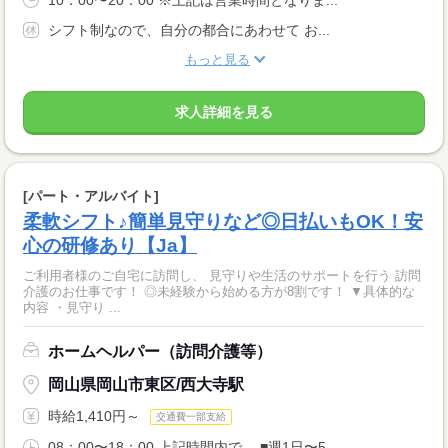
10：00〜20：00 ※上記は営業時間となりま...
シフト制なので、自分の都合にあわせて お...
もっと見る
求人詳細を見る
[パート・アルバイト]
柔軟シフト♪簡単見守りなど◎日払いもOK！安
心の研修あり【Ja】
ご利用者様のご自宅に訪問し、 見守りや生活のサポートを行う 訪問
介護のお仕事です！ ◎未経験から始める方が8割です！ ▼具体的な
内容 ・見守り ...
ホームヘルパー（訪問介護等）
岡山県岡山市東区/西大寺駅
時給1,410円～
交通費一部支給
08：00〜18：00 上記時間内で、 ■週1日〜5...