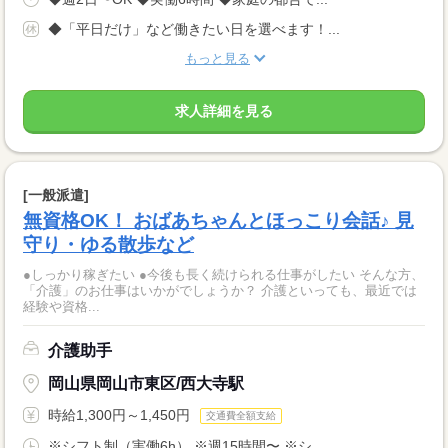
◆「平日だけ」など働きたい日を選べます！...
もっと見る
求人詳細を見る
[一般派遣]
無資格OK！ おばあちゃんとほっこり会話♪ 見
守り・ゆる散歩など
●しっかり稼ぎたい ●今後も長く続けられる仕事がしたい そんな方、
「介護」のお仕事はいかがでしょうか？ 介護といっても、最近では
経験や資格...
介護助手
岡山県岡山市東区/西大寺駅
時給1,300円～1,450円
交通費全額支給
※シフト制（実働6h） ※週15時間〜 ※シ...