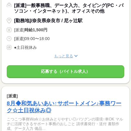
[派遣]一般事務職、データ入力、タイピング(PC・パ
ソコン・インターネット)、オフィスその他
[勤務地]/奈良県奈良市 / 尼ヶ辻駅
[派遣]
時給1,500円
[派遣]09:00〜18:00
●土日祝休み
もっと見る
応募する（バイトル求人）
[派遣]
8月◆和気あいあい↑サポートメイン♪事務ワー
ク☆土日祝休み◎
こつこつ事務Work☆お休みとりやすい◎バツグンの環境↑車OK マル
チに活躍できるサポート事務のおしごと 請求書発行・送付 書類作
成、データ入力 備品...