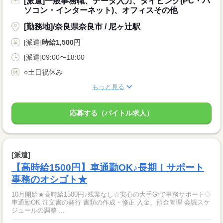
[派遣]一般事務職、データ入力、タイピング(PC・パ
ソコン・インターネット)、オフィスその他
[勤務地]/奈良県奈良市 / 尼ヶ辻駅
[派遣]
時給1,500円
[派遣]09:00〜18:00
○土日祝休み
もっと見る
応募する（バイトル求人）
[派遣]
【高時給1500円】車通勤OK♪長期！サポート
事務のオシゴト★
10月開始★高時給1500円♪残業なし☆安心の大手Grで事務サポート◇
車通勤OK 注文書の発行 書類の作成・修正 入金、預金管理 会議スケ
ジュールの調整 ...