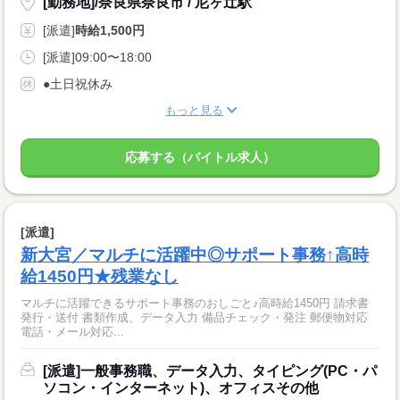
[勤務地]/奈良県奈良市 / 尼ヶ辻駅
[派遣]
時給1,500円
[派遣]09:00〜18:00
●土日祝休み
もっと見る
応募する（バイトル求人）
[派遣]
新大宮／マルチに活躍中◎サポート事務↑高時
給1450円★残業なし
マルチに活躍できるサポート事務のおしごと♪高時給1450円 請求書
発行・送付 書類作成、データ入力 備品チェック・発注 郵便物対応
電話・メール対応...
[派遣]一般事務職、データ入力、タイピング(PC・パ
ソコン・インターネット)、オフィスその他