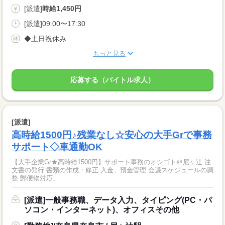
[派遣]
時給1,450円
[派遣]09:00〜17:30
◆土日祝休み
もっと見る
応募する（バイトル求人）
[派遣]
高時給1500円♪残業なし☆安心の大手Grで事務
サポート◇車通勤OK
【大手企業Gr★高時給1500円】サポート事務のオシゴト＠尼ヶ辻 注
文書の発行 書類の作成・修正 入金、預金管理 会議スケジュールの調
整 郵便物対応、...
[派遣]一般事務職、データ入力、タイピング(PC・パ
ソコン・インターネット)、オフィスその他