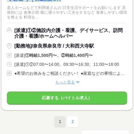
老人ホームなどで利用者さんの 日常生活サポートをお願いします 具
体的には 食事介助 喉に通りやすい工夫をするなど 食事しやすい環境
を整える 料理を...
[派遣]①②施設内介護・看護、デイサービス、訪問
介護・看護/ホームヘルパー
[勤務地]/奈良県奈良市 / 大和西大寺駅
[派遣]
①時給1,500円〜、②時給1,400円〜
[派遣]①②07:00〜14:00、09:30〜16:30、11:00〜18:00
●希望のお休みをご相談ください！ ●家庭などの事情によるお休み調整OK 「土日休み」「扶養内」など 希望に合わせてお仕事をご紹介します。
もっと見る
応募する（バイトル求人）
1
2