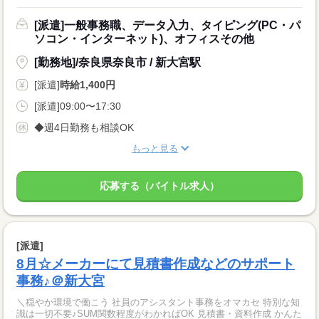
[派遣]一般事務職、データ入力、タイピング(PC・パ
ソコン・インターネット)、オフィスその他
[勤務地]/奈良県奈良市 / 新大宮駅
[派遣]
時給1,400円
[派遣]09:00〜17:30
◆週4日勤務も相談OK
もっと見る
応募する（バイトル求人）
[派遣]
8月☆メーカーにて見積書作成などのサポート
事務♪＠新大宮
＼穏やか環境で働こう 社員のアシスタント事務をオマカセ 特別な知
識は一切不要♪SUM関数程度がわかればOK 見積書・資料作成 かんた