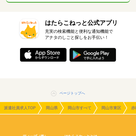
はたらこねっと公式アプリ
充実の検索機能と便利な通知機能で
アナタのしごと探しをお手伝い！
ページトップへ
派遣社員求人TOP
岡山県
岡山市すべて
岡山市東区
赤