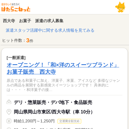
西大寺 お菓子 派遣の求人募集
派遣スタッフ活躍中に関する求人情報を見てみる
3
ヒット件数：
件
[一般派遣]
オープニング！「和×洋のスイーツブランド」
お菓子販売 西大寺
原点である和菓子に加え、洋菓子、米菓、アイスなど 多様なジャン
ルの商品を展開する新感覚スイーツショップです！ 具体的に
は・・・ ・和洋菓子の接...
デリ・惣菜販売・デパ地下・食品販売
岡山県岡山市東区/西大寺駅（車 10分）
時給1,200円～1,250円
交通費全額支給