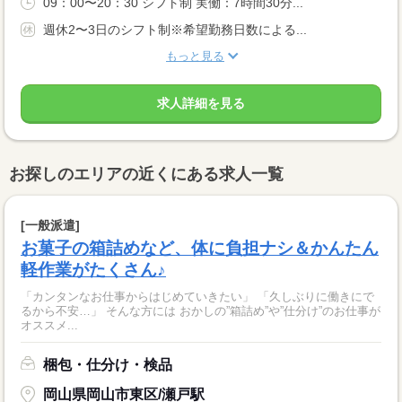
09：00〜20：30 シフト制 実働：7時間30分...
週休2〜3日のシフト制※希望勤務日数による...
もっと見る
求人詳細を見る
お探しのエリアの近くにある求人一覧
[一般派遣]
お菓子の箱詰めなど、体に負担ナシ＆かんたん
軽作業がたくさん♪
「カンタンなお仕事からはじめていきたい」 「久しぶりに働きにで
るから不安…」 そんな方には おかしの”箱詰め”や”仕分け”のお仕事が
オススメ...
梱包・仕分け・検品
岡山県岡山市東区/瀬戸駅