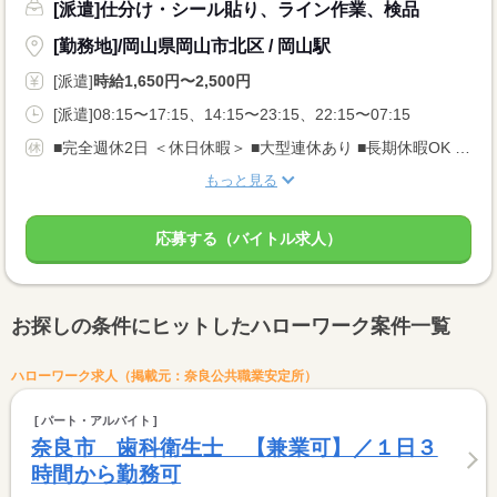
[派遣]仕分け・シール貼り、ライン作業、検品
[勤務地]/岡山県岡山市北区 / 岡山駅
[派遣]
時給1,650円〜2,500円
[派遣]08:15〜17:15、14:15〜23:15、22:15〜07:15
■完全週休2日 ＜休日休暇＞ ■大型連休あり ■長期休暇OK ■ご家庭都合のお休み調整OK ■産休・育休取得実績あり
もっと見る
応募する（バイトル求人）
お探しの条件にヒットしたハローワーク案件一覧
ハローワーク求人（掲載元：奈良公共職業安定所）
パート・アルバイト
奈良市 歯科衛生士 【兼業可】／１日３
時間から勤務可