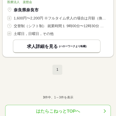
医療法人 楽慈会
奈良県奈良市
1,600円〜2,200円 ※フルタイム求人の場合は月額（換算額）、パート求人の場合は時間額を表示しています。
交替制（シフト制） 就業時間１ 9時00分〜12時30分 就業時間２ 9時00分〜17時00分 就業時間３ 9時00分〜18時00分 又は 9時00分〜18時00分の時間の間の3時間以上 就業時間に関する特記事項 ＊１日３時間から勤務可能です。 <BR> お子さんがおられる方は、ご家庭の事情を優先します。 <BR> 残業は全くありません。
土曜日，日曜日，その他
求人詳細を見る
(ハローワークより転載)
1
3
件中、1～3件を表示
はたらこねっとTOPへ