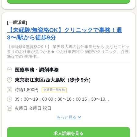
[一般派遣]
【未経験/無資格OK】クリニックで事務！週
3〜/駅から徒歩9分
【未経験&無資格OK！】 業界最大級のお仕事量だから あなたにピッ
タリのお仕事が見つかる★ ◇お仕事内容◇ 病院やクリニック、介護
施設での 事務作...
医療事務・調剤事務
東京都江東区/西大島駅（徒歩 9分）
時給1,800円
交通費一部支給
09：30〜19：00 09：30〜18：00 15：30〜19...
火曜日 金曜日 祝日
もっと見る
求人詳細を見る