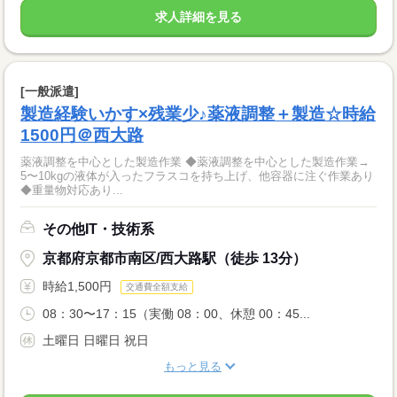
求人詳細を見る
[一般派遣]
製造経験いかす×残業少♪薬液調整＋製造☆時給
1500円＠西大路
薬液調整を中心とした製造作業 ◆薬液調整を中心とした製造作業→
5〜10kgの液体が入ったフラスコを持ち上げ、他容器に注ぐ作業あり
◆重量物対応あり...
その他IT・技術系
京都府京都市南区/西大路駅（徒歩 13分）
時給1,500円
交通費全額支給
08：30〜17：15（実働 08：00、休憩 00：45...
土曜日 日曜日 祝日
もっと見る