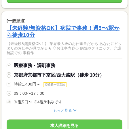
[一般派遣]
【未経験/無資格OK】病院で事務！週5〜/駅か
ら徒歩10分
【未経験&無資格OK！】 業界最大級のお仕事量だから あなたにピッ
タリのお仕事が見つかる★ ◇お仕事内容◇ 病院やクリニック、介護
施設での 事務作...
医療事務・調剤事務
京都府京都市下京区/西大路駅（徒歩 10分）
時給1,400円～
交通費一部支給
09：00〜17：00
※週5日〜 ※4週8休みです
もっと見る
求人詳細を見る