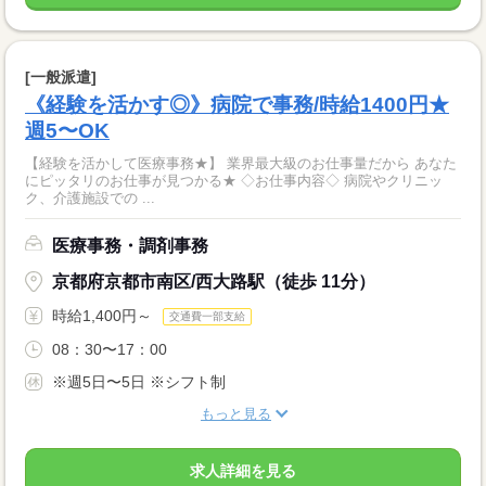
[一般派遣]
《経験を活かす◎》病院で事務/時給1400円★
週5〜OK
【経験を活かして医療事務★】 業界最大級のお仕事量だから あなた
にピッタリのお仕事が見つかる★ ◇お仕事内容◇ 病院やクリニッ
ク、介護施設での ...
医療事務・調剤事務
京都府京都市南区/西大路駅（徒歩 11分）
時給1,400円～
交通費一部支給
08：30〜17：00
※週5日〜5日 ※シフト制
もっと見る
求人詳細を見る