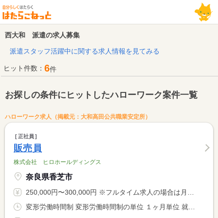
西大和 派遣の求人募集
派遣スタッフ活躍中に関する求人情報を見てみる
6
ヒット件数：
件
お探しの条件にヒットしたハローワーク案件一覧
ハローワーク求人（掲載元：大和高田公共職業安定所）
正社員
販売員
株式会社 ヒロホールディングス
奈良県香芝市
250,000円〜300,000円 ※フルタイム求人の場合は月額（換算額）、パート求人の場合は時間額を表示しています。
変形労働時間制 変形労働時間制の単位 １ヶ月単位 就業時間１ 10時00分〜19時00分 又は 〜の時間の間の8時間程度 就業時間に関する特記事項 １ヶ月の所定労働時間は１７３時間制です。 <BR> １は標準的な就労時間で、会社カレンダーにより１週間４０時間以 <BR> 内で就労時間は変化します。