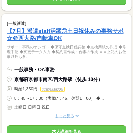
[一般派遣]
【7月】派遣staff活躍◎土日祝休みの事務サポ
☆＠西大路/自転車OK
サポート事務のオシゴト ◆保守点検日程調整 ◆点検用紙の作成 ◆修
理手配 ◆変更データ入力 ◆契約書作成・台帳の作成 ＝＝上記のお仕
事以外も多...
一般事務・OA事務
京都府京都市南区/西大路駅（徒歩 10分）
時給1,350円
交通費全額支給
8：45〜17：30（実働7：45、休憩1：00） ◆...
土曜日 日曜日 祝日
もっと見る
求人詳細を見る