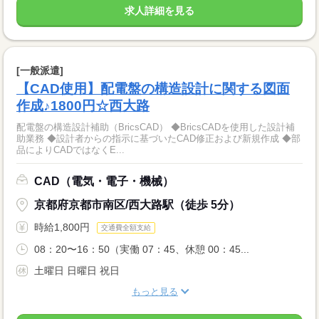
求人詳細を見る
[一般派遣]
【CAD使用】配電盤の構造設計に関する図面
作成♪1800円☆西大路
配電盤の構造設計補助（BricsCAD） ◆BricsCADを使用した設計補
助業務 ◆設計者からの指示に基づいたCAD修正および新規作成 ◆部
品によりCADではなくE...
CAD（電気・電子・機械）
京都府京都市南区/西大路駅（徒歩 5分）
時給1,800円
交通費全額支給
08：20〜16：50（実働 07：45、休憩 00：45...
土曜日 日曜日 祝日
もっと見る