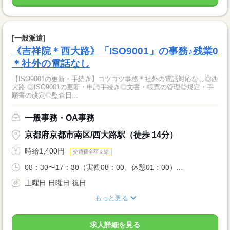
[一般派遣]
《吉祥院＊西大路》「ISO9001」の事務♪残業0
＊社外の電話なし
【ISO9001の更新・手続き】コツコツ事務＊社外の電話対応なし◎西
大路 ◎ISO9001の更新・申請手続き◎文書・帳票の管理◎規定・手
順書の改定◎監査日...
一般事務・OA事務
京都府京都市南区/西大路駅（徒歩 14分）
時給1,400円
交通費全額支給
08：30〜17：30（実働08：00、休憩01：00）...
土曜日 日曜日 祝日
もっと見る
求人詳細を見る