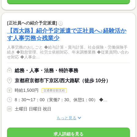
[正社員への紹介予定派遣]
?
【西大路】紹介予定派遣で正社員へ♪経験活か
す人事労務☆残業少
人事労務のおしごと ◆給与計算・賞与計算、社会保険・労働保険手
続き ◆勤怠管理、社労士依頼対応、年末調整業務 ◆従業員問い合わ
せ対応 ◆人事企...
総務・人事・法務・特許事務
京都府京都市下京区/西大路駅（徒歩 10分）
時給1,500円
交通費全額支給
8：30〜17：00（実働7：30、休憩1：00） ◆...
土曜日 日曜日 祝日
もっと見る
求人詳細を見る