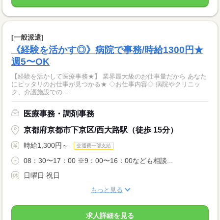
[一般派遣]
《経験を活かす◎》病院で事務/時給1300円★
週5〜OK
【経験を活かして医療事務★】 業界最大級のお仕事量だから あなた
にピッタリのお仕事が見つかる★ ◇お仕事内容◇ 病院やクリニッ
ク、介護施設での ...
医療事務・調剤事務
京都府京都市下京区/西大路駅（徒歩 15分）
時給1,300円～
交通費一部支給
08：30〜17：00 ※9：00〜16：00なども相談...
日曜日 祝日
もっと見る
求人詳細を見る