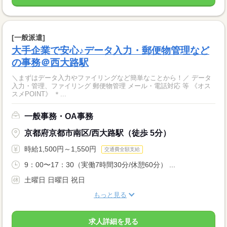
[一般派遣]
大手企業で安心♪データ入力・郵便物管理など
の事務＠西大路駅
＼まずはデータ入力やファイリングなど簡単なことから！／ データ
入力・管理、ファイリング 郵便物管理 メール・電話対応 等 《オス
スメPOINT》 ＊...
一般事務・OA事務
京都府京都市南区/西大路駅（徒歩 5分）
時給1,500円～1,550円
交通費全額支給
9：00〜17：30（実働7時間30分/休憩60分） ...
土曜日 日曜日 祝日
もっと見る
求人詳細を見る