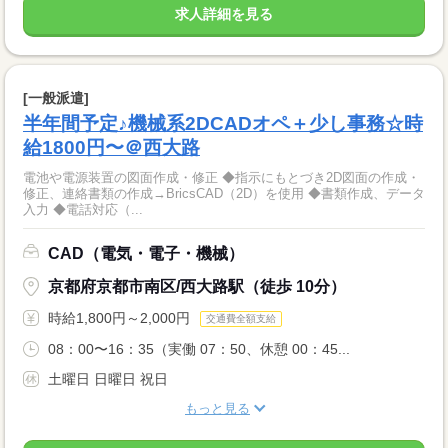
求人詳細を見る
[一般派遣]
半年間予定♪機械系2DCADオペ＋少し事務☆時
給1800円〜＠西大路
電池や電源装置の図面作成・修正 ◆指示にもとづき2D図面の作成・
修正、連絡書類の作成→BricsCAD（2D）を使用 ◆書類作成、データ
入力 ◆電話対応（...
CAD（電気・電子・機械）
京都府京都市南区/西大路駅（徒歩 10分）
時給1,800円～2,000円
交通費全額支給
08：00〜16：35（実働 07：50、休憩 00：45...
土曜日 日曜日 祝日
もっと見る