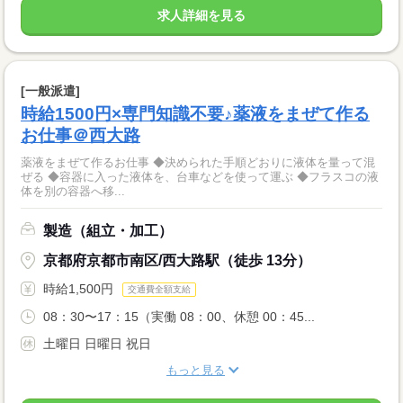
求人詳細を見る
[一般派遣]
時給1500円×専門知識不要♪薬液をまぜて作る
お仕事＠西大路
薬液をまぜて作るお仕事 ◆決められた手順どおりに液体を量って混
ぜる ◆容器に入った液体を、台車などを使って運ぶ ◆フラスコの液
体を別の容器へ移...
製造（組立・加工）
京都府京都市南区/西大路駅（徒歩 13分）
時給1,500円
交通費全額支給
08：30〜17：15（実働 08：00、休憩 00：45...
土曜日 日曜日 祝日
もっと見る