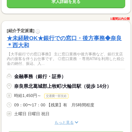
求人詳細を見る
1週間以内公開
[紹介予定派遣]
?
★未経験OK★銀行での窓口・後方事務◆奈良
＊西大和
【大手銀行での窓口事務】 主に窓口業務や後方事務など、銀行支店
内の接客を伴うお仕事です。 ◎窓口業務 ・専用ATMを利用した税公
金の納付、振込、入...
金融事務（銀行・証券）
奈良県北葛城郡上牧町/大輪田駅（徒歩 14分）
時給1,450円～
交通費一部支給
09：00〜17：00 【残業】有 月5時間程度
土曜日 日曜日 祝日
もっと見る