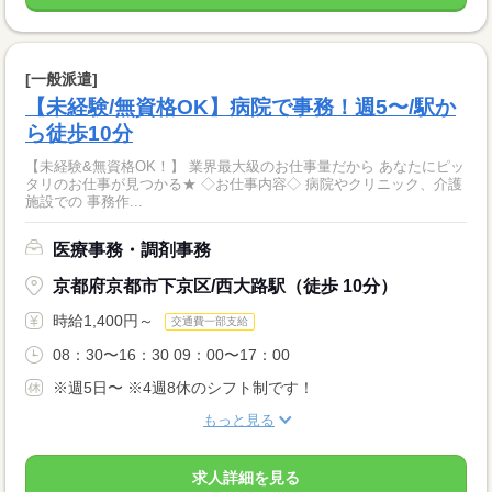
[一般派遣]
【未経験/無資格OK】病院で事務！週5〜/駅か
ら徒歩10分
【未経験&無資格OK！】 業界最大級のお仕事量だから あなたにピッ
タリのお仕事が見つかる★ ◇お仕事内容◇ 病院やクリニック、介護
施設での 事務作...
医療事務・調剤事務
京都府京都市下京区/西大路駅（徒歩 10分）
時給1,400円～
交通費一部支給
08：30〜16：30 09：00〜17：00
※週5日〜 ※4週8休のシフト制です！
もっと見る
求人詳細を見る