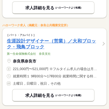
求人詳細を見る
(ハローワークより転載)
ハローワーク求人（掲載元：奈良公共職業安定所）
パート・アルバイト
生涯設計デザイナー（営業）／大和ブロッ
ク・飛鳥ブロック
第一生命保険株式会社 奈良支社
奈良県奈良市
221,000円〜521,000円 ※フルタイム求人の場合は月額（換算額）、パート求人の場合は時間額を表示しています。
就業時間１ 9時00分〜17時00分 就業時間に関する特記事項 ※原則として、入社４か月目以降はお客さま訪問等を実施するため <BR> 、事業場外みなし労働時間制（所定労働時間７時間）を適用します <BR>
土曜日，日曜日，祝日，その他
求人詳細を見る
(ハローワークより転載)