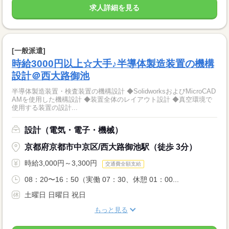
求人詳細を見る
[一般派遣]
時給3000円以上☆大手♪半導体製造装置の機構
設計＠西大路御池
半導体製造装置・検査装置の機構設計 ◆SolidworksおよびMicroCAD
AMを使用した機構設計 ◆装置全体のレイアウト設計 ◆真空環境で
使用する装置の設計...
設計（電気・電子・機械）
京都府京都市中京区/西大路御池駅（徒歩 3分）
時給3,000円～3,300円
交通費全額支給
08：20〜16：50（実働 07：30、休憩 01：00...
土曜日 日曜日 祝日
もっと見る