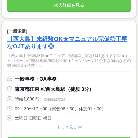
求人詳細を見る
[一般派遣]
【西大島】未経験OK★マニュアル完備◎丁寧
なOJTあります◎
【西大島】未経験OK★マニュアル完備◎丁寧なOJTあります◎ ●キ
ャンペーンに関わる事務のお仕事 ●キャンペーンに必要な物品などの
納期確認 ●請求・...
一般事務・OA事務
東京都江東区/西大島駅（徒歩 3分）
時給1,800円
交通費全額支給
09：30〜17：00（実働06：30、休憩01：00）...
土曜日 日曜日 祝日
もっと見る