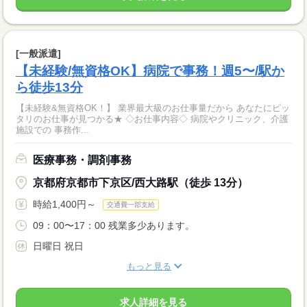
[一般派遣]
【未経験/無資格OK】病院で事務！週5〜/駅か
ら徒歩13分
【未経験&無資格OK！】 業界最大級のお仕事量だから あなたにピッ
タリのお仕事が見つかる★ ◇お仕事内容◇ 病院やクリニック、介護
施設での 事務作...
医療事務・調剤事務
京都府京都市下京区/西大路駅（徒歩 13分）
時給1,400円～
交通費一部支給
09：00〜17：00 残業多少あります。
日曜日 祝日
もっと見る
求人詳細を見る