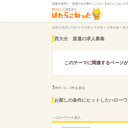
派遣社員求人・派遣のお仕事のことなら【はたらこねっと
派遣社員求人TOP
>
大分県
>
大分市
>
日豊本線
>
西
西大分 派遣の求人募集
このテーマに関連するページ
7
件中 / 1～7件を表示
お探しの条件にヒットしたハローワ
ハローワーク求人