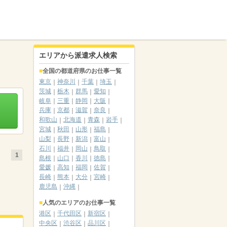
エリアから派遣求人検索
全国の都道府県のお仕事一覧
東京
神奈川
千葉
埼玉
茨城
栃木
群馬
愛知
岐阜
三重
静岡
大阪
兵庫
京都
滋賀
奈良
和歌山
北海道
青森
岩手
宮城
秋田
山形
福島
山梨
長野
新潟
富山
石川
福井
岡山
鳥取
1
島根
山口
香川
徳島
愛媛
高知
福岡
佐賀
長崎
熊本
大分
宮崎
鹿児島
沖縄
人気のエリアのお仕事一覧
港区
千代田区
新宿区
中央区
渋谷区
品川区