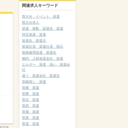
関連求人キーワード
西大分 イベント 派遣
西大分求人
派遣 複数 派遣先 派遣
特定派遣 派遣
派遣先 派遣元
派遣社員 派遣社員 指示
無期雇用派遣 派遣先
都内 人材派遣会社 派遣
エルダー 派遣 強い 派遣会
社
違う 派遣会社 派遣先
茶碗蒸し 派遣
茶碗 派遣
茶寮 派遣
茶目 派遣
茶房 派遣
茶舗 派遣
茶美 派遣
茶道 派遣
安定所