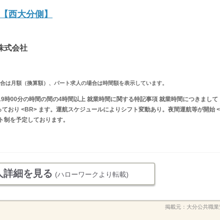
【西大分側】
株式会社
求人の場合は月額（換算額）、パート求人の場合は時間額を表示しています。
〜19時00分の時間の間の4時間以上 就業時間に関する特記事項 就業時間につきまして
ており <BR> ます。運航スケジュールによりシフト変動あり。夜間運航等が開始 <
フト制を予定しております。
人詳細を見る
(ハローワークより転載)
掲載元：
大分公共職業