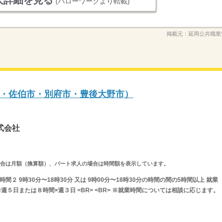
人詳細を見る
(ハローワークより転載)
掲載元：
延岡公共職業
・佐伯市・別府市・豊後大野市）
式会社
求人の場合は月額（換算額）、パート求人の場合は時間額を表示しています。
業時間２ 9時30分〜18時30分 又は 9時00分〜18時30分の時間の間の5時間以上 就業
週５日または８時間×週３日 <BR> <BR> ※就業時間については相談に応じます。