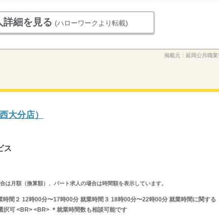
人詳細を見る
(ハローワークより転載)
掲載元：
延岡公共職業
西大分店）
ビス
求人の場合は月額（換算額）、パート求人の場合は時間額を表示しています。
業時間２ 12時00分〜17時00分 就業時間３ 18時00分〜22時00分 就業時間に関する
可 <BR> <BR> ＊就業時間数も相談可能です