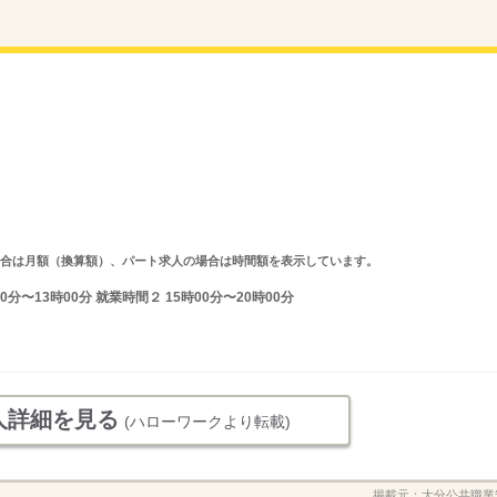
求人の場合は月額（換算額）、パート求人の場合は時間額を表示しています。
分〜13時00分 就業時間２ 15時00分〜20時00分
人詳細を見る
(ハローワークより転載)
掲載元：
大分公共職業