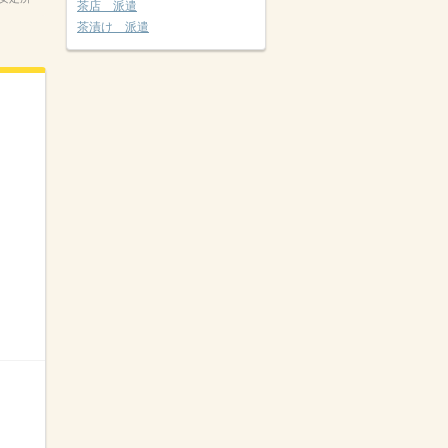
茶店 派遣
茶漬け 派遣