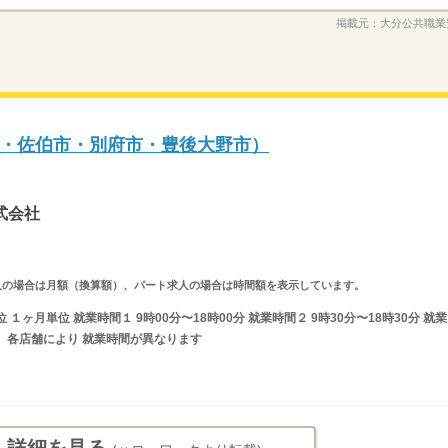
掲載元：
大分公共職業
・佐伯市・別府市・豊後大野市）
式会社
ルタイム求人の場合は月額（換算額）、パート求人の場合は時間額を表示しています。
ヶ月単位 就業時間１ 9時00分〜18時00分 就業時間２ 9時30分〜18時30分 就業
）各店舗により 就業時間が異なります