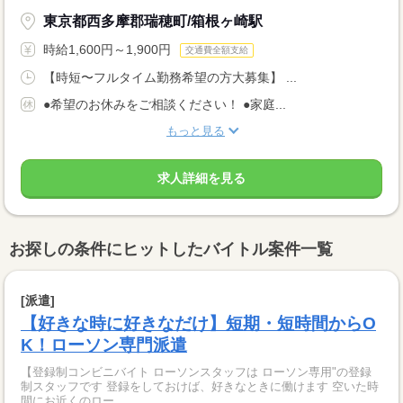
東京都西多摩郡瑞穂町/箱根ヶ崎駅
時給1,600円～1,900円
交通費全額支給
【時短〜フルタイム勤務希望の方大募集】 ...
●希望のお休みをご相談ください！ ●家庭...
もっと見る
求人詳細を見る
お探しの条件にヒットしたバイトル案件一覧
[派遣]
【好きな時に好きなだけ】短期・短時間からO
K！ローソン専門派遣
【登録制コンビニバイト ローソンスタッフは ローソン専用"の登録
制スタッフです 登録をしておけば、好きなときに働けます 空いた時
間にお近くのロー...