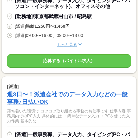
[派遣]一般事務職、データ入力、タイピング(PC・パ
ソコン・インターネット)、オフィスその他
[勤務地]/東京都武蔵村山市 / 昭島駅
[派遣]
時給1,250円〜1,450円
[派遣]09:00〜16:00、09:00〜18:00
もっと見る
応募する（バイトル求人）
[派遣]
週3日〜！派遣会社でのデータ入力などの一般
事務♪日払いOK
落ち着いた環境で コツコツ取り組める事務のお仕事です 仕事内容 事
務局内でのPC入力 具体的には ・簡単なデータ入力 ・PCを使った入
力作業 基本的な...
[派遣]一般事務職、データ入力、タイピング(PC・パ