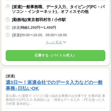
[派遣]一般事務職、データ入力、タイピング(PC・パ
ソコン・インターネット)、オフィスその他
[勤務地]/東京都羽村市 / 小作駅
[派遣]
時給1,250円〜1,450円
[派遣]09:00〜16:00、09:00〜18:00
もっと見る
応募する（バイトル求人）
[派遣]
週3日〜！派遣会社でのデータ入力などの一般
事務♪日払いOK
落ち着いた環境で コツコツ取り組める事務のお仕事です 仕事内容 事
務局内でのPC入力 具体的には ・簡単なデータ入力 ・PCを使った入
力作業 基本的な...