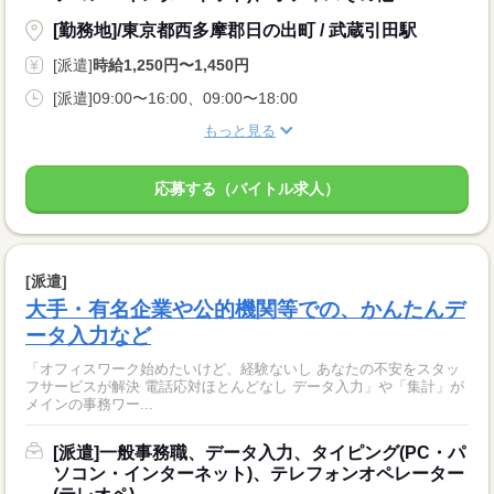
[勤務地]/東京都西多摩郡日の出町 / 武蔵引田駅
[派遣]
時給1,250円〜1,450円
[派遣]09:00〜16:00、09:00〜18:00
もっと見る
応募する（バイトル求人）
[派遣]
大手・有名企業や公的機関等での、かんたんデ
ータ入力など
「オフィスワーク始めたいけど、経験ないし あなたの不安をスタッ
フサービスが解決 電話応対ほとんどなし データ入力」や「集計」が
メインの事務ワー...
[派遣]一般事務職、データ入力、タイピング(PC・パ
ソコン・インターネット)、テレフォンオペレーター