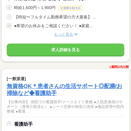
時給1,600円～1,900円
交通費全額支給
【時短〜フルタイム勤務希望の方大募集】 ...
●希望のお休みをご相談ください！ ●家庭...
もっと見る
求人詳細を見る
1週間以内公開
[一般派遣]
無資格OK＊患者さんの生活サポート◎配膳/お
掃除など◆看護助手
【仕事内容】 病院での看護助手/ナースエイド業務 ●入院患者様のサ
ポート（身体介助含む） ●シーツ交換や病室の清掃 ●備品管理や院内
整備 ●看護...
看護助手