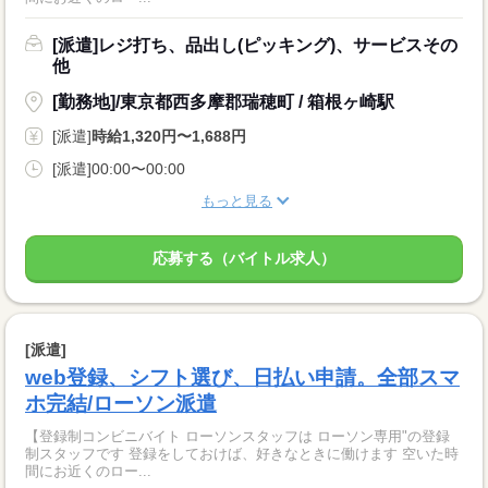
[派遣]レジ打ち、品出し(ピッキング)、サービスその
他
[勤務地]/東京都西多摩郡瑞穂町 / 箱根ヶ崎駅
[派遣]
時給1,320円〜1,688円
[派遣]00:00〜00:00
もっと見る
応募する（バイトル求人）
[派遣]
web登録、シフト選び、日払い申請。全部スマ
ホ完結/ローソン派遣
【登録制コンビニバイト ローソンスタッフは ローソン専用"の登録
制スタッフです 登録をしておけば、好きなときに働けます 空いた時
間にお近くのロー...