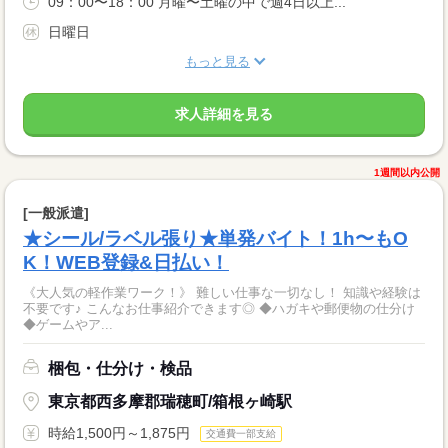
09：00〜18：00 月曜〜土曜の中で週4日以上...
日曜日
もっと見る
求人詳細を見る
1週間以内公開
[一般派遣]
★シール/ラベル張り★単発バイト！1h〜もO
K！WEB登録&日払い！
《大人気の軽作業ワーク！》 難しい仕事な一切なし！ 知識や経験は
不要です♪ こんなお仕事紹介できます◎ ◆ハガキや郵便物の仕分け
◆ゲームやア...
梱包・仕分け・検品
東京都西多摩郡瑞穂町/箱根ヶ崎駅
時給1,500円～1,875円
交通費一部支給