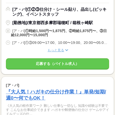
[ア・パ]①②③仕分け・シール貼り、品出し(ピッキ
ング)、イベントスタッフ
[勤務地]/東京都西多摩郡瑞穂町 / 箱根ヶ崎駅
[ア・パ]
①時給1,500円〜1,875円、②時給1,875円〜、③日
給12,000円〜15,000円
[ア・パ]①③09:00〜17:00、10:00〜19:00、20:00〜05:00、②10:00〜06:00
もっと見る
応募する（バイトル求人）
[ア・パ]
『大人気！ハガキの仕分け作業！』単発/短期/
週0〜何でもOK！
《大人気の軽作業ワーク 難しい仕事な一切なし 知識や経験は不要で
す こんなお仕事紹介できます ハガキや郵便物の仕分け ゲームやアイ
ドルグッズの仕...