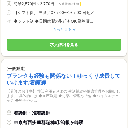
時給2,570円～2,770円
交通費全額支給
【シフト例】 早番／07：00〜16：00 日勤／...
◆シフト制 ◆長期休暇の取得もOK 勤務曜...
もっと見る
求人詳細を見る
[一般派遣]
ブランクも経験も関係ない！ゆっくり成長して
いけます/看護師
【看護のお仕事】 施設利用者さまの 生活補助や健康管理をお願いし
ます。 具体的には ◆血圧測定 ◆お薬の管理や準備 ◆バイタルチェ
ック ◆発疹やケ...
看護師・准看護師
東京都西多摩郡瑞穂町/箱根ヶ崎駅