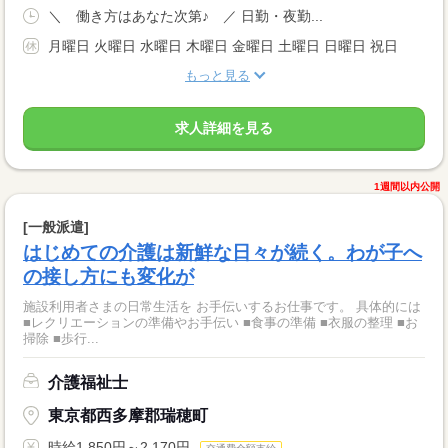
＼ 働き方はあなた次第♪ ／ 日勤・夜勤...
月曜日 火曜日 水曜日 木曜日 金曜日 土曜日 日曜日 祝日
もっと見る
求人詳細を見る
1週間以内公開
[一般派遣]
はじめての介護は新鮮な日々が続く。わが子へ
の接し方にも変化が
施設利用者さまの日常生活を お手伝いするお仕事です。 具体的には
■レクリエーションの準備やお手伝い ■食事の準備 ■衣服の整理 ■お
掃除 ■歩行...
介護福祉士
東京都西多摩郡瑞穂町
時給1,850円～2,170円