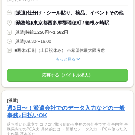
[派遣]仕分け・シール貼り、検品、イベントその他
[勤務地]/東京都西多摩郡瑞穂町 / 箱根ヶ崎駅
[派遣]
時給1,250円〜1,562円
[派遣]09:30〜16:00
■週休2日制（土日祝休み） ※希望休最大限考慮
もっと見る
応募する（バイトル求人）
[派遣]
週3日〜！派遣会社でのデータ入力などの一般
事務♪日払いOK
落ち着いた環境で コツコツ取り組める事務のお仕事です 仕事内容 事
務局内でのPC入力 具体的には ・簡単なデータ入力 ・PCを使った入
力作業 基本的な...