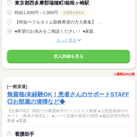
東京都西多摩郡瑞穂町/箱根ヶ崎駅
時給1,600円～1,900円
交通費全額支給
【時短〜フルタイム勤務希望の方大募集】 ...
●希望のお休みをご相談ください！ ●家庭...
もっと見る
求人詳細を見る
1週間以内公開
[一般派遣]
無資格/未経験OK！患者さんのサポートSTAFF
◎お部屋の清掃など◆
【仕事内容】 病院での看護助手/ナースエイド業務 ●入院患者様のサ
ポート（身体介助含む） ●シーツ交換や病室の清掃 ●備品管理や院内
整備 ●看護...
看護助手