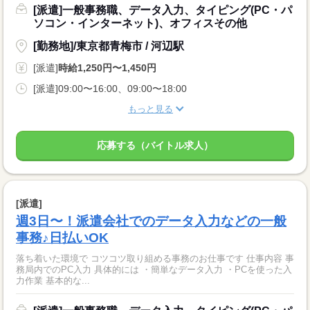
[派遣]一般事務職、データ入力、タイピング(PC・パ
ソコン・インターネット)、オフィスその他
[勤務地]/東京都青梅市 / 河辺駅
[派遣]
時給1,250円〜1,450円
[派遣]09:00〜16:00、09:00〜18:00
もっと見る
応募する（バイトル求人）
[派遣]
週3日〜！派遣会社でのデータ入力などの一般
事務♪日払いOK
落ち着いた環境で コツコツ取り組める事務のお仕事です 仕事内容 事
務局内でのPC入力 具体的には ・簡単なデータ入力 ・PCを使った入
力作業 基本的な...