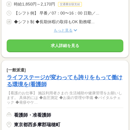
時給1,850円～2,170円
交通費全額支給
【シフト例】 早番／07：00〜16：00 日勤／...
◆シフト制 ◆長期休暇の取得もOK 勤務曜...
もっと見る
求人詳細を見る
[一般派遣]
ライフステージが変わっても誇りをもって働け
る環境を/看護師
【看護のお仕事】 施設利用者さまの 生活補助や健康管理をお願いし
ます。 具体的には ◆血圧測定 ◆お薬の管理や準備 ◆バイタルチェ
ック ◆発疹やケ...
看護師・准看護師
東京都西多摩郡瑞穂町