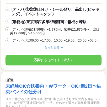
[ア・パ]①②③仕分け・シール貼り、品出し(ピッキ
ング)、イベントスタッフ
[勤務地]/東京都西多摩郡瑞穂町 / 箱根ヶ崎駅
[ア・パ]
①時給1,500円〜1,875円、②時給1,875円〜、③日
給12,000円〜15,000円
[ア・パ]①③09:00〜17:00、10:00〜19:00、20:00〜05:00、②10:00〜06:00
もっと見る
応募する（バイトル求人）
[派遣]
未経験OK☆扶養内・Wワーク・OK♪週2日〜結
束バンドの仕分け
スグに稼げる！簡単軽作業 他の仕事と掛け持ちや扶養内も可能 シフ
ト自由♪学歴不問 未経験歓迎 生活に合わせて選べる勤務時間 即日勤
務したい方も大...