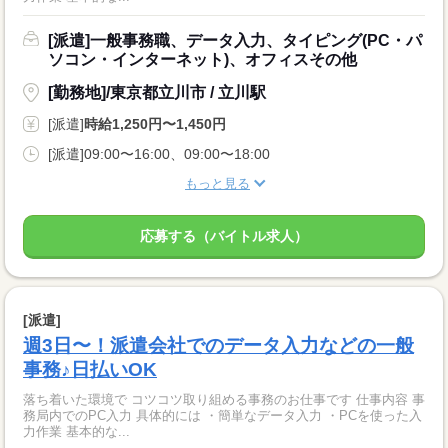
[派遣]一般事務職、データ入力、タイピング(PC・パ
ソコン・インターネット)、オフィスその他
[勤務地]/東京都立川市 / 立川駅
[派遣]
時給1,250円〜1,450円
[派遣]09:00〜16:00、09:00〜18:00
もっと見る
応募する（バイトル求人）
[派遣]
週3日〜！派遣会社でのデータ入力などの一般
事務♪日払いOK
落ち着いた環境で コツコツ取り組める事務のお仕事です 仕事内容 事
務局内でのPC入力 具体的には ・簡単なデータ入力 ・PCを使った入
力作業 基本的な...