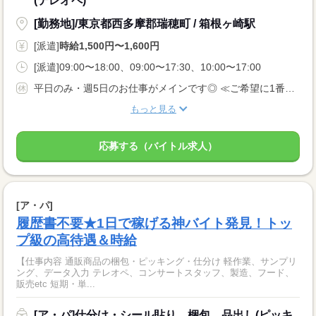
(テレオペ)
[勤務地]/東京都西多摩郡瑞穂町 / 箱根ヶ崎駅
[派遣]
時給1,500円〜1,600円
[派遣]09:00〜18:00、09:00〜17:30、10:00〜17:00
平日のみ・週5日のお仕事がメインです◎ ≪ご希望に1番近いお仕事をご紹介いたします♪≫
もっと見る
応募する（バイトル求人）
[ア・パ]
履歴書不要★1日で稼げる神バイト発見！トッ
プ級の高待遇＆時給
【仕事内容 通販商品の梱包・ピッキング・仕分け 軽作業、サンプリ
ング、データ入力 テレオペ、コンサートスタッフ、製造、フード、
販売etc 短期・単...
[ア・パ]仕分け・シール貼り、梱包、品出し(ピッキ