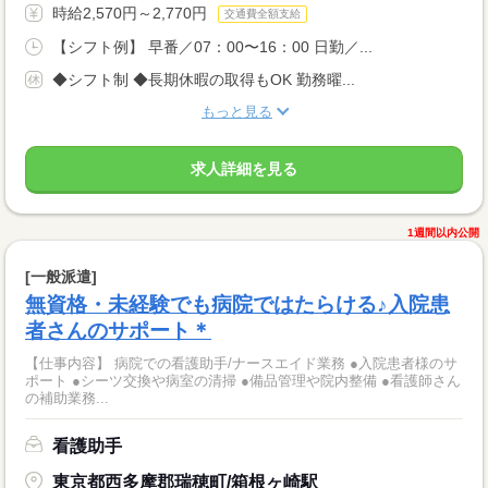
時給2,570円～2,770円
交通費全額支給
【シフト例】 早番／07：00〜16：00 日勤／...
◆シフト制 ◆長期休暇の取得もOK 勤務曜...
もっと見る
求人詳細を見る
1週間以内公開
[一般派遣]
無資格・未経験でも病院ではたらける♪入院患
者さんのサポート＊
【仕事内容】 病院での看護助手/ナースエイド業務 ●入院患者様のサ
ポート ●シーツ交換や病室の清掃 ●備品管理や院内整備 ●看護師さん
の補助業務...
看護助手
東京都西多摩郡瑞穂町/箱根ヶ崎駅