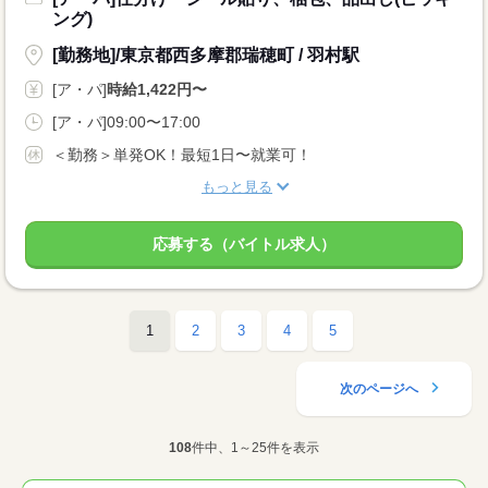
ング)
[勤務地]/東京都西多摩郡瑞穂町 / 羽村駅
[ア・パ]
時給1,422円〜
[ア・パ]09:00〜17:00
＜勤務＞単発OK！最短1日〜就業可！
もっと見る
応募する（バイトル求人）
1
2
3
4
5
次のページへ
108
件中、1～25件を表示