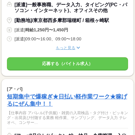
[派遣]一般事務職、データ入力、タイピング(PC・パ
ソコン・インターネット)、オフィスその他
[勤務地]/東京都西多摩郡瑞穂町 / 箱根ヶ崎駅
[派遣]
時給1,250円〜1,450円
[派遣]09:00〜16:00、09:00〜18:00
もっと見る
応募する（バイトル求人）
[ア・パ]
短期集中で爆稼ぎ★日払い軽作業ワーク★稼げ
るにぜん集中！！
【仕事内容 アパレル(子供服)・雑貨の入荷検品・タグ付け・ピッキン
グ・出荷及び付随する業務 軽作業、サンプリング、データ入力 テレ
オペ、コンサー...