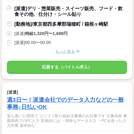
[派遣]デリ・惣菜販売・スイーツ販売、フード・飲
食その他、仕分け・シール貼り
[勤務地]/東京都西多摩郡瑞穂町 / 箱根ヶ崎駅
[派遣]
時給1,320円〜1,688円
[派遣]00:00〜00:00
もっと見る
応募する（バイトル求人）
[派遣]
週3日〜！派遣会社でのデータ入力などの一般
事務♪日払いOK
落ち着いた環境で コツコツ取り組める事務のお仕事です 仕事内容 事
務局内でのPC入力 具体的には ・簡単なデータ入力 ・PCを使った入
力作業 基本的な...