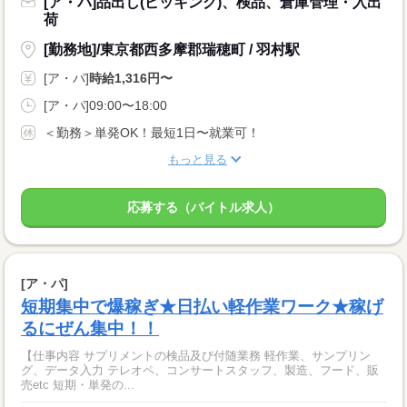
[ア・パ]品出し(ピッキング)、検品、倉庫管理・入出
荷
[勤務地]/東京都西多摩郡瑞穂町 / 羽村駅
[ア・パ]
時給1,316円〜
[ア・パ]09:00〜18:00
＜勤務＞単発OK！最短1日〜就業可！
もっと見る
応募する（バイトル求人）
[ア・パ]
短期集中で爆稼ぎ★日払い軽作業ワーク★稼げ
るにぜん集中！！
【仕事内容 サプリメントの検品及び付随業務 軽作業、サンプリン
グ、データ入力 テレオペ、コンサートスタッフ、製造、フード、販
売etc 短期・単発の...