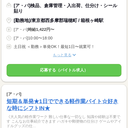
[ア・パ]検品、倉庫管理・入出荷、仕分け・シール
貼り
[勤務地]/東京都西多摩郡瑞穂町 / 箱根ヶ崎駅
[ア・パ]
時給1,422円〜
[ア・パ]10:00〜18:00
土日祝 ＜勤務＞単発OK！最短1日〜就業可！
もっと見る
応募する（バイトル求人）
[ア・パ]
短期＆単発★1日でできる軽作業バイト☆好き
な時にシフトIN★
《大人気の軽作業ワーク 難しい仕事な一切なし 知識や経験は不要で
す こんなお仕事紹介できます ハガキや郵便物の仕分け ゲームやアイ
ドルグッズの仕...