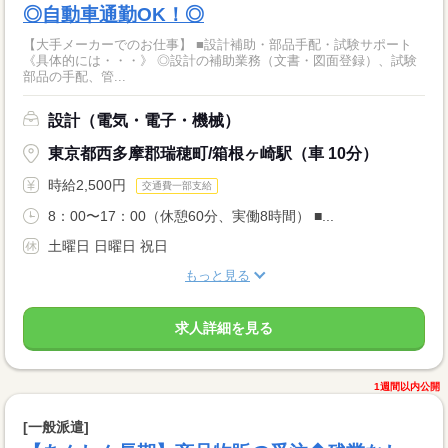
◎自動車通勤OK！◎
【大手メーカーでのお仕事】 ■設計補助・部品手配・試験サポート
《具体的には・・・》 ◎設計の補助業務（文書・図面登録）、試験
部品の手配、管...
設計（電気・電子・機械）
東京都西多摩郡瑞穂町/箱根ヶ崎駅（車 10分）
時給2,500円
交通費一部支給
8：00〜17：00（休憩60分、実働8時間） ■...
土曜日 日曜日 祝日
もっと見る
求人詳細を見る
1週間以内公開
[一般派遣]