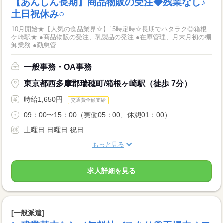
【あんしん長期】商品物販の受注◆残業なし♪
土日祝休み○
10月開始★【人気の食品業界☆】15時定時☆長期でハタラク◎箱根
ケ崎駅★ ●商品物販の受注、乳製品の発注 ●在庫管理、月末月初の棚
卸業務 ●勤怠管...
一般事務・OA事務
東京都西多摩郡瑞穂町/箱根ヶ崎駅（徒歩 7分）
時給1,650円
交通費全額支給
09：00〜15：00（実働05：00、休憩01：00）...
土曜日 日曜日 祝日
もっと見る
求人詳細を見る
[一般派遣]