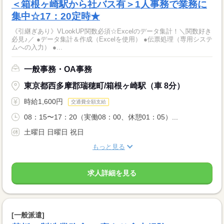
＜箱根ヶ崎駅から社バス有＞1人事務で業務に
集中☆17：20定時★
《引継ぎあり》VLookUP関数必須☆Excelのデータ集計！＼関数好き
必見♪／ ●データ集計＆作成（Excelを使用） ●伝票処理（専用システ
ムへの入力） ●...
一般事務・OA事務
東京都西多摩郡瑞穂町/箱根ヶ崎駅（車 8分）
時給1,600円
交通費全額支給
08：15〜17：20（実働08：00、休憩01：05）...
土曜日 日曜日 祝日
もっと見る
求人詳細を見る
[一般派遣]