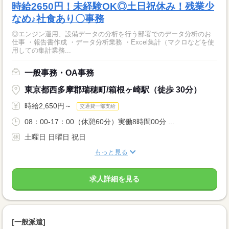
時給2650円！未経験OK◎土日祝休み！残業少
なめ♪社食あり〇事務
◎エンジン運用、設備データの分析を行う部署でのデータ分析のお
仕事 ・報告書作成 ・データ分析業務 ・Excel集計（マクロなどを使
用しての集計業務...
一般事務・OA事務
東京都西多摩郡瑞穂町/箱根ヶ崎駅（徒歩 30分）
時給2,650円～
交通費一部支給
08：00-17：00（休憩60分）実働8時間00分 ...
土曜日 日曜日 祝日
もっと見る
求人詳細を見る
[一般派遣]