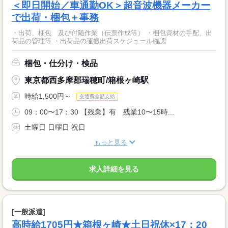
＜即日開始／車通勤OK＞超音波機器メーカー
で出荷・梱包＋事務
・出荷、梱包 及び付随作業（伝票作成等） ・梱包資材の手配、出
荷品の管理等 ・出荷品の運搬出荷スケジュール確認
梱包・仕分け・検品
東京都西多摩郡瑞穂町/箱根ヶ崎駅
時給1,500円～
交通費全額支給
09：00〜17：30 【残業】有 残業10〜15時...
土曜日 日曜日 祝日
もっと見る
求人詳細を見る
[一般派遣]
高時給1705円★箱根ヶ崎★土日祝休×17：20