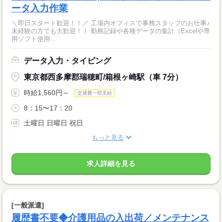
ータ入力作業
＼即日スタート歓迎！！／ 工場内オフィスで事務スタッフのお仕事♪
未経験の方でも大歓迎！！ 勤務記録や各種データの集計（Excelや専
用ソフト使用...
データ入力・タイピング
東京都西多摩郡瑞穂町/箱根ヶ崎駅（車 7分）
時給1,560円～
交通費一部支給
8：15〜17：20
土曜日 日曜日 祝日
もっと見る
求人詳細を見る
[一般派遣]
履歴書不要◆介護用品の入出荷／メンテナンス