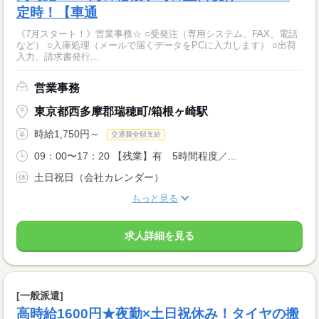
定時！【車通
《7月スタート！》営業事務☆ ○受発注（専用システム、FAX、電話
など） ○入庫処理（メールで届くデータをPCに入力します） ○出荷
入力、請求書発行...
営業事務
東京都西多摩郡瑞穂町/箱根ヶ崎駅
時給1,750円～
交通費全額支給
09：00〜17：20 【残業】有 5時間程度／...
土日祝日（会社カレンダー）
もっと見る
求人詳細を見る
[一般派遣]
高時給1600円★夜勤×土日祝休み！タイヤの搬