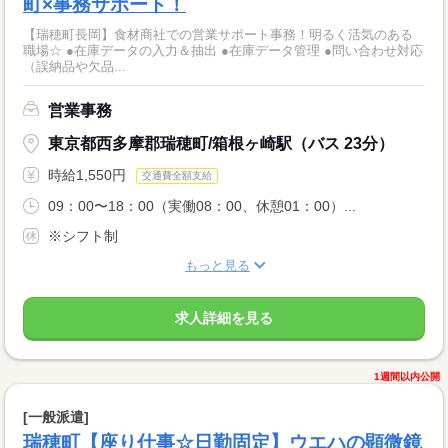
町×事務サポート！
【瑞穂町長岡】食材商社での営業サポート事務！明るく活気のある
職場☆ ●在庫データの入力＆抽出 ●在庫データ管理 ●問い合わせ対応
（誤納品や欠品...
営業事務
東京都西多摩郡瑞穂町/箱根ヶ崎駅（バス 23分）
時給1,550円
交通費全額支給
09：00〜18：00（実働08：00、休憩01：00）...
※シフト制
もっと見る
求人詳細を見る
1週間以内公開
[一般派遣]
瑞穂町【座り仕事☆日勤固定】ウエハの顕微鏡