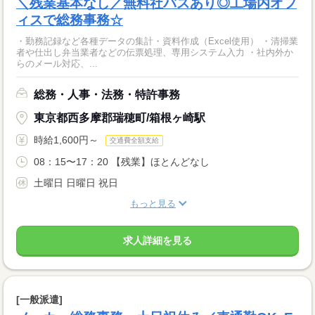
＼残業基本なし／無料社バスあり◎工場内オフ
ィスで総務事務☆
・勤務記録など各種データの集計・資料作成（Excel使用） ・清掃業
者や仕出し弁当業者などの伝票処理、専用システム入力 ・社内外か
らのメール対応、...
総務・人事・法務・特許事務
東京都西多摩郡瑞穂町/箱根ヶ崎駅
時給1,600円～
交通費全額支給
08：15〜17：20 【残業】ほとんどなし
土曜日 日曜日 祝日
もっと見る
求人詳細を見る
[一般派遣]