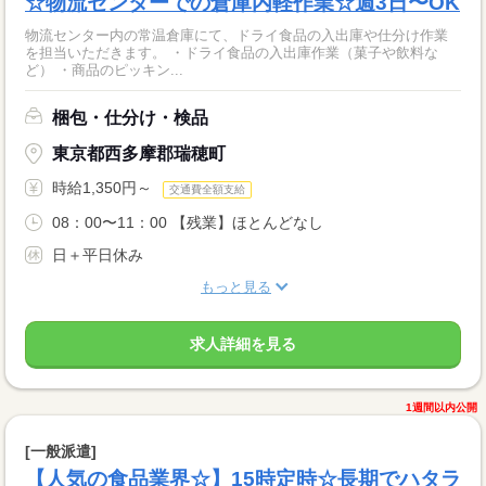
☆物流センターでの倉庫内軽作業☆週3日〜OK
物流センター内の常温倉庫にて、ドライ食品の入出庫や仕分け作業
を担当いただきます。 ・ドライ食品の入出庫作業（菓子や飲料な
ど） ・商品のピッキン...
梱包・仕分け・検品
東京都西多摩郡瑞穂町
時給1,350円～
交通費全額支給
08：00〜11：00 【残業】ほとんどなし
日＋平日休み
もっと見る
求人詳細を見る
1週間以内公開
[一般派遣]
【人気の食品業界☆】15時定時☆長期でハタラ