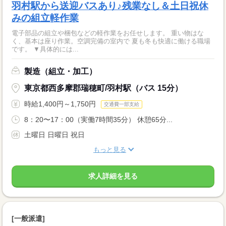
羽村駅から送迎バスあり♪残業なし＆土日祝休
みの組立軽作業
電子部品の組立や梱包などの軽作業をお任せします。 重い物はな
く、基本は座り作業。空調完備の室内で 夏も冬も快適に働ける職場
です。 ▼具体的には...
製造（組立・加工）
東京都西多摩郡瑞穂町/羽村駅（バス 15分）
時給1,400円～1,750円
交通費一部支給
8：20〜17：00（実働7時間35分） 休憩65分...
土曜日 日曜日 祝日
もっと見る
求人詳細を見る
[一般派遣]