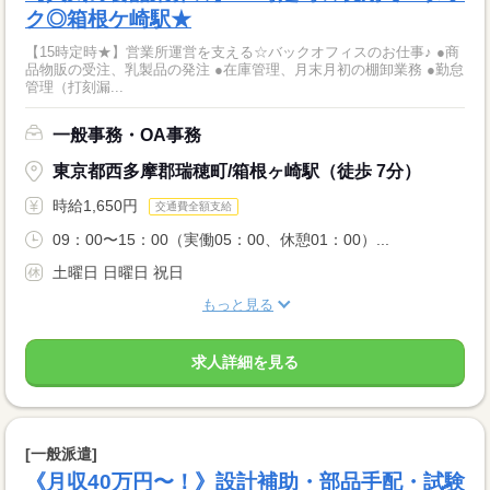
ク◎箱根ケ崎駅★
【15時定時★】営業所運営を支える☆バックオフィスのお仕事♪ ●商
品物販の受注、乳製品の発注 ●在庫管理、月末月初の棚卸業務 ●勤怠
管理（打刻漏...
一般事務・OA事務
東京都西多摩郡瑞穂町/箱根ヶ崎駅（徒歩 7分）
時給1,650円
交通費全額支給
09：00〜15：00（実働05：00、休憩01：00）...
土曜日 日曜日 祝日
もっと見る
求人詳細を見る
[一般派遣]
《月収40万円〜！》設計補助・部品手配・試験