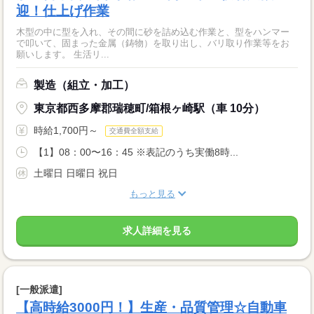
迎！仕上げ作業
木型の中に型を入れ、その間に砂を詰め込む作業と、型をハンマー
で叩いて、固まった金属（鋳物）を取り出し、バリ取り作業等をお
願いします。 生活リ...
製造（組立・加工）
東京都西多摩郡瑞穂町/箱根ヶ崎駅（車 10分）
時給1,700円～
交通費全額支給
【1】08：00〜16：45 ※表記のうち実働8時...
土曜日 日曜日 祝日
もっと見る
求人詳細を見る
[一般派遣]
【高時給3000円！】生産・品質管理☆自動車