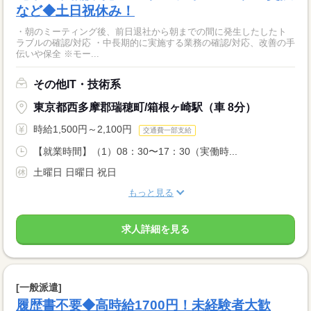
など◆土日祝休み！
・朝のミーティング後、前日退社から朝までの間に発生したしたト
ラブルの確認/対応 ・中長期的に実施する業務の確認/対応、改善の手
伝いや保全 ※モー...
その他IT・技術系
東京都西多摩郡瑞穂町/箱根ヶ崎駅（車 8分）
時給1,500円～2,100円
交通費一部支給
【就業時間】（1）08：30〜17：30（実働時...
土曜日 日曜日 祝日
もっと見る
求人詳細を見る
[一般派遣]
履歴書不要◆高時給1700円！未経験者大歓