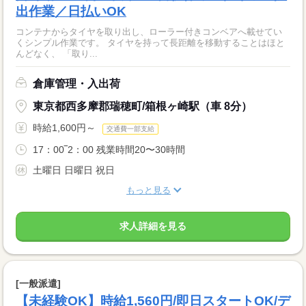
出作業／日払いOK
コンテナからタイヤを取り出し、ローラー付きコンベアへ載せてい
くシンプル作業です。 タイヤを持って長距離を移動することはほと
んどなく、 「取り...
倉庫管理・入出荷
東京都西多摩郡瑞穂町/箱根ヶ崎駅（車 8分）
時給1,600円～
交通費一部支給
17：00‾2：00 残業時間20〜30時間
土曜日 日曜日 祝日
もっと見る
求人詳細を見る
[一般派遣]
【未経験OK】時給1,560円/即日スタートOK/デ