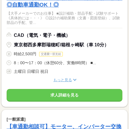
◎自動車通勤OK！◎
【大手メーカーでのお仕事】 ■設計補助・部品手配・試験サポート
《具体的には・・・》 ◎設計の補助業務（文書・図面登録）、試験
部品の手配、管...
CAD（電気・電子・機械）
東京都西多摩郡瑞穂町/箱根ヶ崎駅（車 10分）
時給2,500円
交通費一部支給
8：00〜17：00（休憩60分、実働8時間） ■...
土曜日 日曜日 祝日
もっと見る
求人詳細を見る
[一般派遣]
【車通勤相談可】モーター、インバーター交換