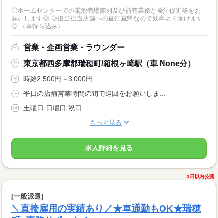
◎ホームセンターでの電池売場陳列及び補充業務と発注促進等をお
願いします◎ ◎担当担当店舗への直行直帰なので効率よく働けます
◎ （車持ち込み） ...
営業・企画営業・ラウンダー
東京都西多摩郡瑞穂町/箱根ヶ崎駅（車 None分）
時給2,500円～3,000円
平日の店舗営業時間の間で巡回をお願いしま...
土曜日 日曜日 祝日
もっと見る
求人詳細を見る
3日以内公開
[一般派遣]
＼直接雇用の実績あり／★車通勤もOK★瑞穂