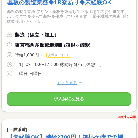
基板の製造業務◆1R寮あり◆未経験OK
基板の製造業務 プリント基板を製造している工場でのお仕事です。
ハンダごてを使って基板を作成していきます。 電子機械の検査（顕
微鏡使用）や、付...
製造（組立・加工）
東京都西多摩郡瑞穂町/箱根ヶ崎駅
時給1,600円～
交通費一部支給
［1］09：00〜17：00 稼働時間7h（休憩1h）...
土曜日 日曜日
もっと見る
求人詳細を見る
3日以内公開
[一般派遣]
【未経験OK】時給2700円！箱根ケ崎での機