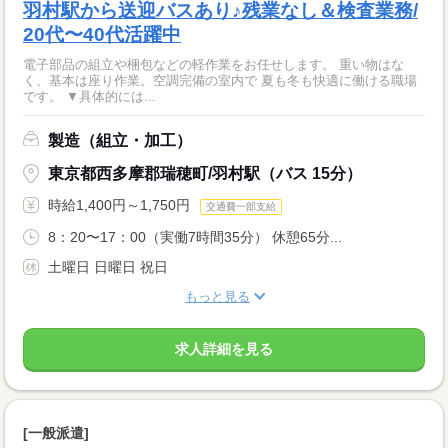
羽村駅から送迎バスあり♪残業なし＆検査業務/
20代〜40代活躍中
電子部品の組立や梱包などの軽作業をお任せします。 重い物はな
く、基本は座り作業。空調完備の室内で 夏も冬も快適に働ける職場
です。 ▼具体的には...
製造（組立・加工）
東京都西多摩郡瑞穂町/羽村駅（バス 15分）
時給1,400円～1,750円
交通費一部支給
8：20〜17：00（実働7時間35分） 休憩65分...
土曜日 日曜日 祝日
もっと見る
求人詳細を見る
[一般派遣]