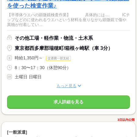
を使った検査作業♪
【半導体ウエハの顕微鏡検査作業】 具体的には… ICチ
ップなどのに使われるウエハという材料を座りながら顕微鏡で傷や
異物が付着してい...
その他工場・軽作業・物流・土木系
東京都西多摩郡瑞穂町/箱根ヶ崎駅（車 3分）
時給1,350円～
交通費一部支給
8：30〜17：30（休憩90分）
土曜日 日曜日
もっと見る
求人詳細を見る
3日以内公開
[一般派遣]