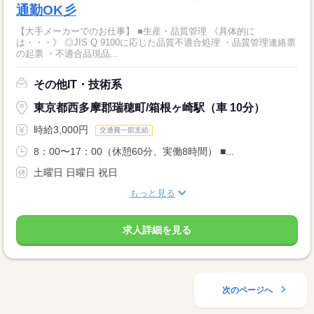
通勤OK彡
【大手メーカーでのお仕事】 ■生産・品質管理 《具体的に
は・・・》 ◎JIS Q 9100に応じた品質不適合処理 ・品質管理連絡票
の起票 ・不適合品現品...
その他IT・技術系
東京都西多摩郡瑞穂町/箱根ヶ崎駅（車 10分）
時給3,000円
交通費一部支給
8：00〜17：00（休憩60分、実働8時間） ■...
土曜日 日曜日 祝日
もっと見る
求人詳細を見る
次のページへ