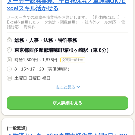
メーカー総務事務、土日祝休み／車通勤OK♪E
xcelスキル活かせる
メーカー内での総務事務業務をお願いします。 【具体的には…】 ・
Excelを使用したデータ集計（関数使用） ・社内外メール対応 ・電
話対応 ・資料作...
総務・人事・法務・特許事務
東京都西多摩郡瑞穂町/箱根ヶ崎駅（車 8分）
時給1,500円～1,875円
交通費一部支給
8：15〜17：20（実働8時間）
土曜日 日曜日 祝日
もっと見る
求人詳細を見る
[一般派遣]