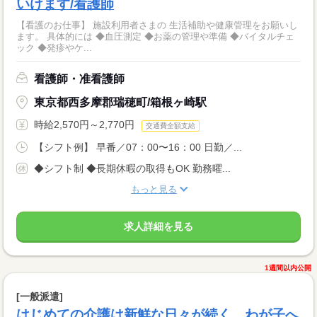
いけます/看護師
【看護のお仕事】 施設利用者さまの 生活補助や健康管理をお願いし
ます。 具体的には ◆血圧測定 ◆お薬の管理や準備 ◆バイタルチェ
ック ◆発疹やケ...
看護師・准看護師
東京都西多摩郡瑞穂町/箱根ヶ崎駅
時給2,570円～2,770円
交通費全額支給
【シフト例】 早番／07：00〜16：00 日勤／...
◆シフト制 ◆長期休暇の取得もOK 勤務曜...
もっと見る
求人詳細を見る
1週間以内公開
[一般派遣]
はじめての介護は新鮮な日々が続く。わが子へ