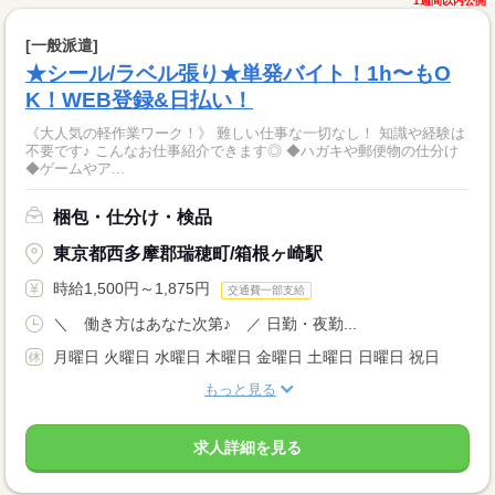
1週間以内公開
[一般派遣]
★シール/ラベル張り★単発バイト！1h〜もO
K！WEB登録&日払い！
《大人気の軽作業ワーク！》 難しい仕事な一切なし！ 知識や経験は
不要です♪ こんなお仕事紹介できます◎ ◆ハガキや郵便物の仕分け
◆ゲームやア...
梱包・仕分け・検品
東京都西多摩郡瑞穂町/箱根ヶ崎駅
時給1,500円～1,875円
交通費一部支給
＼ 働き方はあなた次第♪ ／ 日勤・夜勤...
月曜日 火曜日 水曜日 木曜日 金曜日 土曜日 日曜日 祝日
もっと見る
求人詳細を見る