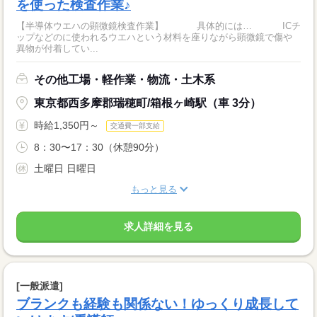
を使った検査作業♪
【半導体ウエハの顕微鏡検査作業】 具体的には… ICチ
ップなどのに使われるウエハという材料を座りながら顕微鏡で傷や
異物が付着してい...
その他工場・軽作業・物流・土木系
東京都西多摩郡瑞穂町/箱根ヶ崎駅（車 3分）
時給1,350円～
交通費一部支給
8：30〜17：30（休憩90分）
土曜日 日曜日
もっと見る
求人詳細を見る
[一般派遣]
ブランクも経験も関係ない！ゆっくり成長して