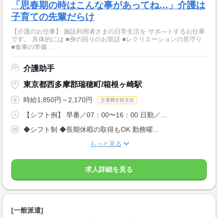
「思春期の時はこんな事があってね…」介護は
子育ての先輩だらけ
【介護のお仕事】 施設利用者さまの日常生活を サポ―トするお仕事
です。 具体的には ■身の回りのお世話 ■レクリエーションの見守り
■食事の準備 ...
介護助手
東京都西多摩郡瑞穂町/箱根ヶ崎駅
時給1,850円～2,170円
交通費全額支給
【シフト例】 早番／07：00〜16：00 日勤／...
◆シフト制 ◆長期休暇の取得もOK 勤務曜...
もっと見る
求人詳細を見る
[一般派遣]