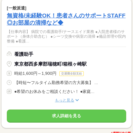
[一般派遣]
無資格/未経験OK！患者さんのサポートSTAFF
◎お部屋の清掃など◆
【仕事内容】 病院での看護助手/ナースエイド業務 ●入院患者様のサ
ポート（身体介助含む） ●シーツ交換や病室の清掃 ●備品管理や院内
整備 ●看護...
看護助手
東京都西多摩郡瑞穂町/箱根ヶ崎駅
時給1,600円～1,900円
交通費全額支給
【時短〜フルタイム勤務希望の方大募集】 ...
●希望のお休みをご相談ください！ ●家庭...
もっと見る
求人詳細を見る