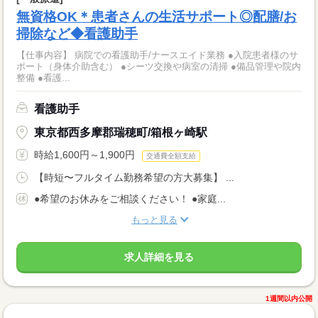
無資格OK＊患者さんの生活サポート◎配膳/お
掃除など◆看護助手
【仕事内容】 病院での看護助手/ナースエイド業務 ●入院患者様のサ
ポート（身体介助含む） ●シーツ交換や病室の清掃 ●備品管理や院内
整備 ●看護...
看護助手
東京都西多摩郡瑞穂町/箱根ヶ崎駅
時給1,600円～1,900円
交通費全額支給
【時短〜フルタイム勤務希望の方大募集】 ...
●希望のお休みをご相談ください！ ●家庭...
もっと見る
求人詳細を見る
1週間以内公開