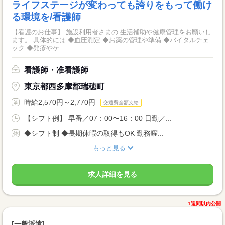
ライフステージが変わっても誇りをもって働け
る環境を/看護師
【看護のお仕事】 施設利用者さまの 生活補助や健康管理をお願いし
ます。 具体的には ◆血圧測定 ◆お薬の管理や準備 ◆バイタルチェ
ック ◆発疹やケ...
看護師・准看護師
東京都西多摩郡瑞穂町
時給2,570円～2,770円
交通費全額支給
【シフト例】 早番／07：00〜16：00 日勤／...
◆シフト制 ◆長期休暇の取得もOK 勤務曜...
もっと見る
求人詳細を見る
1週間以内公開
[一般派遣]