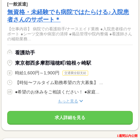
[一般派遣]
無資格・未経験でも病院ではたらける♪入院患
者さんのサポート＊
【仕事内容】 病院での看護助手/ナースエイド業務 ●入院患者様のサ
ポート ●シーツ交換や病室の清掃 ●備品管理や院内整備 ●看護師さん
の補助業務...
看護助手
東京都西多摩郡瑞穂町/箱根ヶ崎駅
時給1,600円～1,900円
交通費全額支給
【時短〜フルタイム勤務希望の方大募集】 ...
●希望のお休みをご相談ください！ ●家庭...
もっと見る
求人詳細を見る
1週間以内公開