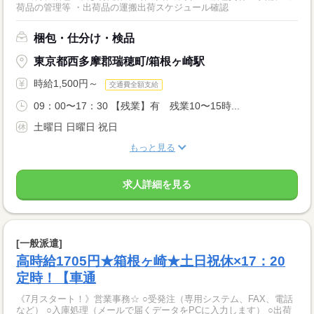
荷品の管理等 ・出荷品の運搬出荷スケジュール確認
梱包・仕分け・検品
東京都西多摩郡瑞穂町/箱根ヶ崎駅
時給1,500円～
交通費全額支給
09：00〜17：30 【残業】有 残業10〜15時...
土曜日 日曜日 祝日
もっと見る
求人詳細を見る
[一般派遣]
高時給1705円★箱根ヶ崎★土日祝休×17：20
定時！【車通
《7月スタート！》営業事務☆ ○受発注（専用システム、FAX、電話
など） ○入庫処理（メールで届くデータをPCに入力します） ○出荷