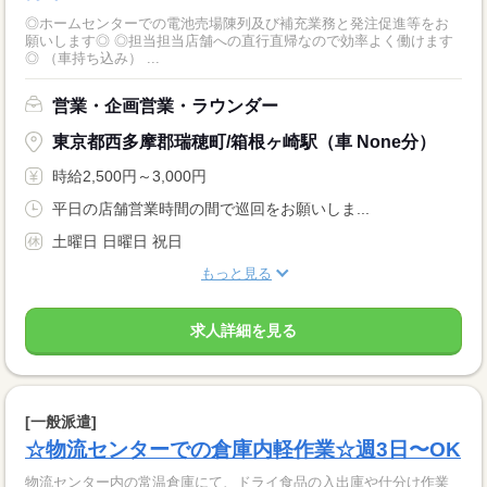
◎ホームセンターでの電池売場陳列及び補充業務と発注促進等をお
願いします◎ ◎担当担当店舗への直行直帰なので効率よく働けます
◎ （車持ち込み） ...
営業・企画営業・ラウンダー
東京都西多摩郡瑞穂町/箱根ヶ崎駅（車 None分）
時給2,500円～3,000円
平日の店舗営業時間の間で巡回をお願いしま...
土曜日 日曜日 祝日
もっと見る
求人詳細を見る
[一般派遣]
☆物流センターでの倉庫内軽作業☆週3日〜OK
物流センター内の常温倉庫にて、ドライ食品の入出庫や仕分け作業