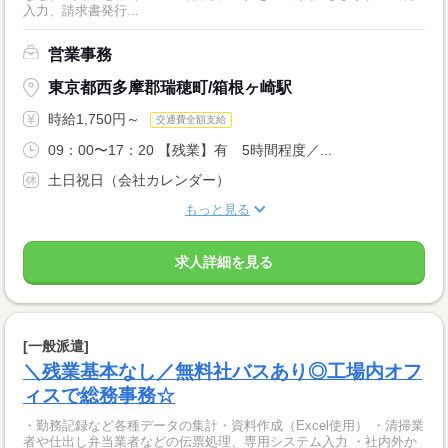
入力、請求書発行...
営業事務
東京都西多摩郡瑞穂町/箱根ヶ崎駅
時給1,750円～
交通費全額支給
09：00〜17：20 【残業】有 5時間程度／...
土日祝日（会社カレンダー）
もっと見る
求人詳細を見る
[一般派遣]
＼残業基本なし／無料社バスあり◎工場内オフ
ィスで総務事務☆
・勤務記録など各種データの集計・資料作成（Excel使用） ・清掃業
者や仕出し弁当業者などの伝票処理、専用システム入力 ・社内外か