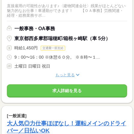
直接雇用の可能性があります♪〈建物関連会社〉残業がほとんどない
魅力的なお仕事！車通勤ができます！ 【ＯＡ事務】労務関連・
経理・総務業務サポ...
一般事務・OA事務
東京都西多摩郡瑞穂町/箱根ヶ崎駅（車 5分）
時給1,450円
交通費一部支給
9：00〜16：00 ※休憩６０分。 ※８時〜１...
土曜日 日曜日 祝日
もっと見る
求人詳細を見る
[一般派遣]
大人気◎力仕事ほぼなし！運転メインのドライ
バー／日払いOK