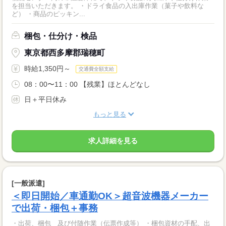
を担当いただきます。 ・ドライ食品の入出庫作業（菓子や飲料な
ど） ・商品のピッキン...
梱包・仕分け・検品
東京都西多摩郡瑞穂町
時給1,350円～
交通費全額支給
08：00〜11：00 【残業】ほとんどなし
日＋平日休み
もっと見る
求人詳細を見る
[一般派遣]
＜即日開始／車通勤OK＞超音波機器メーカー
で出荷・梱包＋事務
・出荷、梱包 及び付随作業（伝票作成等） ・梱包資材の手配、出