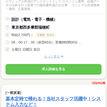
◎マニュアル作成のアシスタントとして ◎エンジン運用、設備デー
タの分析を行う部署での報告書作成のお仕事 ・マニュアル作成業務
・運用、立案業務...
設計（電気・電子・機械）
東京都西多摩郡瑞穂町
時給2,700円～
交通費一部支給
08：00-17：00（休憩60分）実働8時間00分 ...
土曜日 日曜日 祝日
もっと見る
求人詳細を見る
3日以内公開
[一般派遣]
基本定時で帰れる！当社スタッフ活躍中！シス
テム入力など！