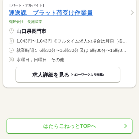
パート・アルバイト
運送課 プラット荷受け作業員
有限会社 長洲産業
山口県長門市
1,043円〜1,043円 ※フルタイム求人の場合は月額（換算額）、パート求人の場合は時間額を表示しています。
就業時間１ 6時30分〜15時30分 又は 6時30分〜15時30分の時間の間の7時間程度 就業時間に関する特記事項 ＊終業時間はその日の出荷羽数により前後しますが、 <BR> だいたい１３：３０〜１５：３０くらいで終わります。
水曜日，日曜日，その他
求人詳細を見る
(ハローワークより転載)
はたらこねっとTOPへ