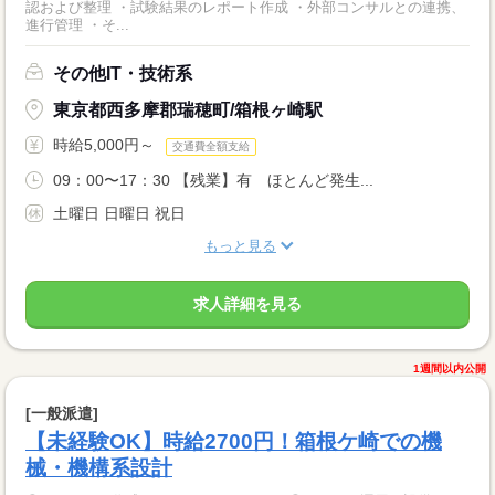
認および整理 ・試験結果のレポート作成 ・外部コンサルとの連携、
進行管理 ・そ...
その他IT・技術系
東京都西多摩郡瑞穂町/箱根ヶ崎駅
時給5,000円～
交通費全額支給
09：00〜17：30 【残業】有 ほとんど発生...
土曜日 日曜日 祝日
もっと見る
求人詳細を見る
1週間以内公開
[一般派遣]
【未経験OK】時給2700円！箱根ケ崎での機
械・機構系設計