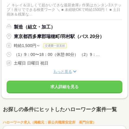
／ キレイ＆涼しくて超かいてきな最新倉庫♪ 作業はカンタン3ステッ
プ！座りでできる検査ワーク ＼ ■ 未経験OKで時給1500円！ ■ 土日
祝休＆残業な...
製造（組立・加工）
東京都西多摩郡瑞穂町/羽村駅（バス 20分）
時給1,500円～
交通費一部支給
（1）9：00〜18：00（休憩 80分） （2）9：...
土曜日 日曜日 祝日
もっと見る
求人詳細を見る
お探しの条件にヒットしたハローワーク案件一覧
ハローワーク求人（掲載元：萩公共職業安定所 長門分室）