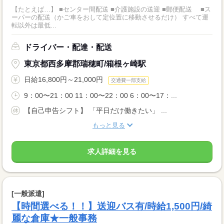
【たとえば…】 ■センター間配送 ■介護施設の送迎 ■郵便配送 ■ス
ーパーの配送（かご車をおして定位置に移動させるだけ） すべて運
転以外は最低...
ドライバー・配達・配送
東京都西多摩郡瑞穂町/箱根ヶ崎駅
日給16,800円～21,000円
交通費一部支給
9：00〜21：00 11：00〜22：00 6：00〜17：...
【自己申告シフト】 「平日だけ働きたい」 ...
もっと見る
求人詳細を見る
[一般派遣]
【時間選べる！！】送迎バス有/時給1,500円/綺
麗な倉庫★一般事務