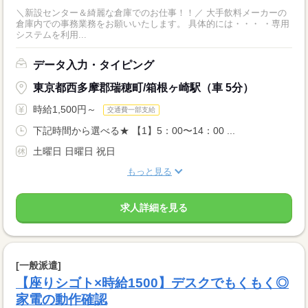
＼新設センター＆綺麗な倉庫でのお仕事！！／ 大手飲料メーカーの
倉庫内での事務業務をお願いいたします。 具体的には・・・ ・専用
システムを利用...
データ入力・タイピング
東京都西多摩郡瑞穂町/箱根ヶ崎駅（車 5分）
時給1,500円～
交通費一部支給
下記時間から選べる★ 【1】5：00〜14：00 ...
土曜日 日曜日 祝日
もっと見る
求人詳細を見る
[一般派遣]
【座りシゴト×時給1500】デスクでもくもく◎
家電の動作確認