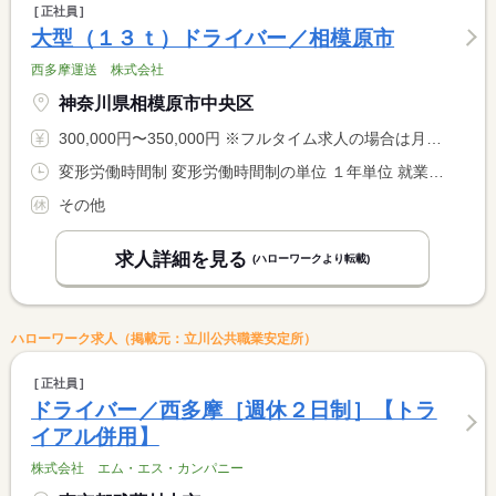
正社員
大型（１３ｔ）ドライバー／相模原市
西多摩運送 株式会社
神奈川県相模原市中央区
300,000円〜350,000円 ※フルタイム求人の場合は月額（換算額）、パート求人の場合は時間額を表示しています。
変形労働時間制 変形労働時間制の単位 １年単位 就業時間１ 9時00分〜18時00分 就業時間に関する特記事項 取引先の納品等により時間が変更される場合があります。
その他
求人詳細を見る
(ハローワークより転載)
ハローワーク求人（掲載元：立川公共職業安定所）
正社員
ドライバー／西多摩［週休２日制］【トラ
イアル併用】
株式会社 エム・エス・カンパニー