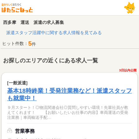
西多摩 運送 派遣の求人募集
派遣スタッフ活躍中に関する求人情報を見てみる
5
ヒット件数：
件
お探しのエリアの近くにある求人一覧
3日以内公開
[一般派遣]
基本18時終業！受発注業務など！派遣スタッフ
も就業中！
９月スタート！◎物流関連会社◎質問しやすい環境！先輩社員が教
えてくれます！ 【お願いしたいお仕事の内容】車両運送の受発
注業務｜車両輸送手配...
営業事務