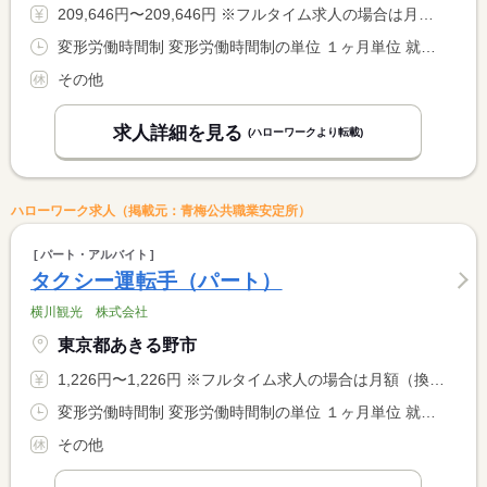
209,646円〜209,646円 ※フルタイム求人の場合は月額（換算額）、パート求人の場合は時間額を表示しています。
変形労働時間制 変形労働時間制の単位 １ヶ月単位 就業時間１ 8時30分〜1時45分 就業時間２ 7時00分〜0時15分 就業時間３ 5時30分〜22時45分 就業時間に関する特記事項 交替制（時期によって時間外が発生する場合があります） <BR> １勤務の実働：１４時間１５分（２日分）
その他
求人詳細を見る
(ハローワークより転載)
ハローワーク求人（掲載元：青梅公共職業安定所）
パート・アルバイト
タクシー運転手（パート）
横川観光 株式会社
東京都あきる野市
1,226円〜1,226円 ※フルタイム求人の場合は月額（換算額）、パート求人の場合は時間額を表示しています。
変形労働時間制 変形労働時間制の単位 １ヶ月単位 就業時間１ 8時30分〜1時45分 就業時間２ 7時00分〜0時15分 就業時間３ 5時30分〜22時45分 就業時間に関する特記事項 （４）６時〜１４時４５分（５）７時〜１５時４５分 <BR> （６）８時〜１６時４５分（４）（５）（６）休憩６０分 <BR> 交替制（時期によって時間外が発生する場合があります）
その他