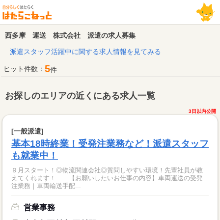
西多摩 運送 株式会社 派遣の求人募集
派遣スタッフ活躍中に関する求人情報を見てみる
5
ヒット件数：
件
お探しのエリアの近くにある求人一覧
3日以内公開
[一般派遣]
基本18時終業！受発注業務など！派遣スタッフ
も就業中！
９月スタート！◎物流関連会社◎質問しやすい環境！先輩社員が教
えてくれます！ 【お願いしたいお仕事の内容】車両運送の受発
注業務｜車両輸送手配...
営業事務