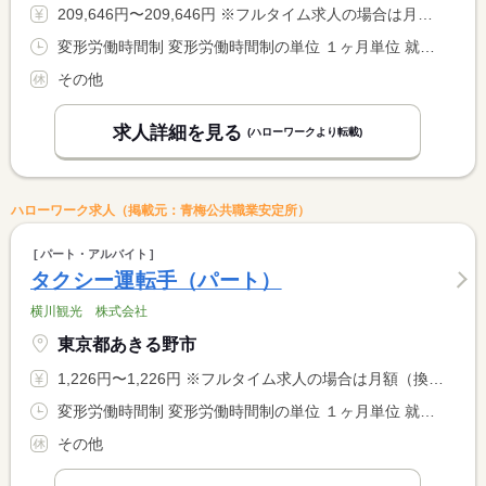
209,646円〜209,646円 ※フルタイム求人の場合は月額（換算額）、パート求人の場合は時間額を表示しています。
変形労働時間制 変形労働時間制の単位 １ヶ月単位 就業時間１ 8時30分〜1時45分 就業時間２ 7時00分〜0時15分 就業時間３ 5時30分〜22時45分 就業時間に関する特記事項 交替制（時期によって時間外が発生する場合があります） <BR> １勤務の実働：１４時間１５分（２日分）
その他
求人詳細を見る
(ハローワークより転載)
ハローワーク求人（掲載元：青梅公共職業安定所）
パート・アルバイト
タクシー運転手（パート）
横川観光 株式会社
東京都あきる野市
1,226円〜1,226円 ※フルタイム求人の場合は月額（換算額）、パート求人の場合は時間額を表示しています。
変形労働時間制 変形労働時間制の単位 １ヶ月単位 就業時間１ 8時30分〜1時45分 就業時間２ 7時00分〜0時15分 就業時間３ 5時30分〜22時45分 就業時間に関する特記事項 （４）６時〜１４時４５分（５）７時〜１５時４５分 <BR> （６）８時〜１６時４５分（４）（５）（６）休憩６０分 <BR> 交替制（時期によって時間外が発生する場合があります）
その他