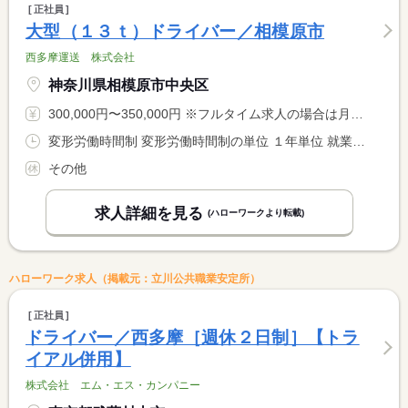
正社員
大型（１３ｔ）ドライバー／相模原市
西多摩運送 株式会社
神奈川県相模原市中央区
300,000円〜350,000円 ※フルタイム求人の場合は月額（換算額）、パート求人の場合は時間額を表示しています。
変形労働時間制 変形労働時間制の単位 １年単位 就業時間１ 9時00分〜18時00分 就業時間に関する特記事項 取引先の納品等により時間が変更される場合があります。
その他
求人詳細を見る
(ハローワークより転載)
ハローワーク求人（掲載元：立川公共職業安定所）
正社員
ドライバー／西多摩［週休２日制］【トラ
イアル併用】
株式会社 エム・エス・カンパニー