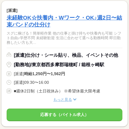
[派遣]
未経験OK☆扶養内・Wワーク・OK♪週2日〜結
束バンドの仕分け
スグに稼げる！簡単軽作業 他の仕事と掛け持ちや扶養内も可能 シフ
ト自由♪学歴不問 未経験歓迎 生活に合わせて選べる勤務時間 即日勤
務したい方も大...
[派遣]仕分け・シール貼り、検品、イベントその他
[勤務地]/東京都西多摩郡瑞穂町 / 箱根ヶ崎駅
[派遣]
時給1,250円〜1,562円
[派遣]09:30〜16:00
■週休2日制（土日祝休み） ※希望休最大限考慮
もっと見る
応募する（バイトル求人）