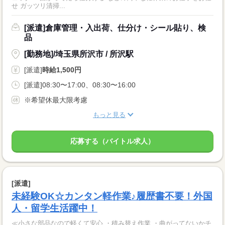
せ ガッツリ清掃...
[派遣]倉庫管理・入出荷、仕分け・シール貼り、検
品
[勤務地]/埼玉県所沢市 / 所沢駅
[派遣]
時給1,500円
[派遣]08:30〜17:00、08:30〜16:00
※希望休最大限考慮
もっと見る
応募する（バイトル求人）
[派遣]
未経験OK☆カンタン軽作業♪履歴書不要！外国
人・留学生活躍中！
≪小さな部品なので軽くて安心 ・積み替え作業 ・曲がってないかチ