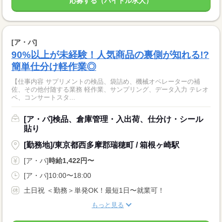
応募する（バイトル求人）
[ア・パ]
90%以上が未経験！人気商品の裏側が知れる!?
簡単仕分け軽作業◎
【仕事内容 サプリメントの検品、袋詰め、機械オペレーターの補
佐、その他付随する業務 軽作業、サンプリング、データ入力 テレオ
ペ、コンサートスタ...
[ア・パ]検品、倉庫管理・入出荷、仕分け・シール
貼り
[勤務地]/東京都西多摩郡瑞穂町 / 箱根ヶ崎駅
[ア・パ]
時給1,422円〜
[ア・パ]10:00〜18:00
土日祝 ＜勤務＞単発OK！最短1日〜就業可！
もっと見る