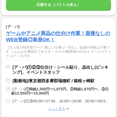
応募する（バイトル求人）
[ア・パ]
ゲームやアニメ商品の仕分け作業！面接なしの
WEB登録◎単発OK！
《大人気の軽作業ワーク 難しい仕事な一切なし 知識や経験は不要で
す こんなお仕事紹介できます ハガキや郵便物の仕分け ゲームやアイ
ドルグッズの仕...
[ア・パ]①②③仕分け・シール貼り、品出し(ピッキ
ング)、イベントスタッフ
[勤務地]/東京都西多摩郡瑞穂町 / 箱根ヶ崎駅
[ア・パ]
①時給1,500円〜1,875円、②時給1,875円〜、③日
給12,000円〜15,000円
[ア・パ]①③09:00〜17:00、10:00〜19:00、20:00〜05:00、②10:00〜06:00
もっと見る