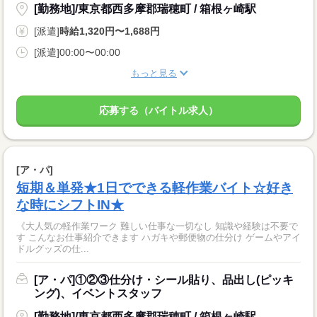
[勤務地]/東京都西多摩郡瑞穂町 / 箱根ヶ崎駅
[派遣]
時給1,320円〜1,688円
[派遣]00:00〜00:00
もっと見る
応募する（バイトル求人）
[ア・パ]
短期＆単発★1日でできる軽作業バイト☆好き
な時にシフトIN★
《大人気の軽作業ワーク 難しい仕事な一切なし 知識や経験は不要で
す こんなお仕事紹介できます ハガキや郵便物の仕分け ゲームやアイ
ドルグッズの仕...
[ア・パ]①②③仕分け・シール貼り、品出し(ピッキ
ング)、イベントスタッフ
[勤務地]/東京都西多摩郡瑞穂町 / 箱根ヶ崎駅