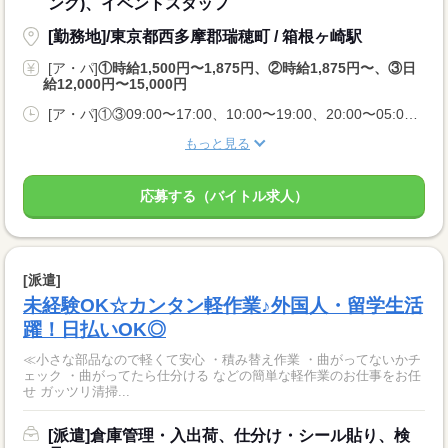
ング)、イベントスタッフ
[勤務地]/東京都西多摩郡瑞穂町 / 箱根ヶ崎駅
[ア・パ]
①時給1,500円〜1,875円、②時給1,875円〜、③日
給12,000円〜15,000円
[ア・パ]①③09:00〜17:00、10:00〜19:00、20:00〜05:00、②10:00〜06:00
もっと見る
応募する（バイトル求人）
[派遣]
未経験OK☆カンタン軽作業♪外国人・留学生活
躍！日払いOK◎
≪小さな部品なので軽くて安心 ・積み替え作業 ・曲がってないかチ
ェック ・曲がってたら仕分ける などの簡単な軽作業のお仕事をお任
せ ガッツリ清掃...
[派遣]倉庫管理・入出荷、仕分け・シール貼り、検