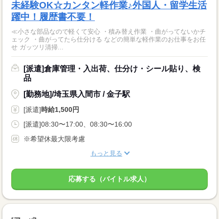
未経験OK☆カンタン軽作業♪外国人・留学生活
躍中！履歴書不要！
≪小さな部品なので軽くて安心 ・積み替え作業 ・曲がってないかチ
ェック ・曲がってたら仕分ける などの簡単な軽作業のお仕事をお任
せ ガッツリ清掃...
[派遣]倉庫管理・入出荷、仕分け・シール貼り、検
品
[勤務地]/埼玉県入間市 / 金子駅
[派遣]
時給1,500円
[派遣]08:30〜17:00、08:30〜16:00
※希望休最大限考慮
もっと見る
応募する（バイトル求人）