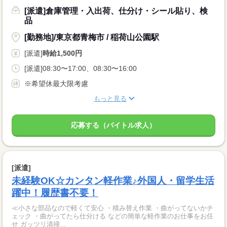
[派遣]倉庫管理・入出荷、仕分け・シール貼り、検
品
[勤務地]/東京都青梅市 / 稲荷山公園駅
[派遣]
時給1,500円
[派遣]08:30〜17:00、08:30〜16:00
※希望休最大限考慮
もっと見る
応募する（バイトル求人）
[派遣]
未経験OK☆カンタン軽作業♪外国人・留学生活
躍中！履歴書不要！
≪小さな部品なので軽くて安心 ・積み替え作業 ・曲がってないかチ
ェック ・曲がってたら仕分ける などの簡単な軽作業のお仕事をお任
せ ガッツリ清掃...