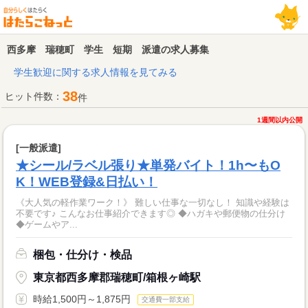
西多摩 瑞穂町 学生 短期 派遣の求人募集
学生歓迎に関する求人情報を見てみる
38
ヒット件数：
件
1週間以内公開
[一般派遣]
★シール/ラベル張り★単発バイト！1h〜もO
K！WEB登録&日払い！
《大人気の軽作業ワーク！》 難しい仕事な一切なし！ 知識や経験は
不要です♪ こんなお仕事紹介できます◎ ◆ハガキや郵便物の仕分け
◆ゲームやア...
梱包・仕分け・検品
東京都西多摩郡瑞穂町/箱根ヶ崎駅
時給1,500円～1,875円
交通費一部支給