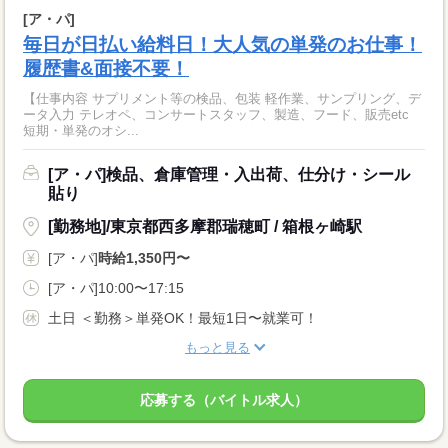
[ア・パ]
毎日が日払い給料日！大人気の単発のお仕事！
履歴書&面接不要！
【仕事内容 サプリメント等の検品、包装 軽作業、サンプリング、デ
ータ入力 テレオペ、コンサートスタッフ、製造、フード、販売etc
短期・単発のオシ...
[ア・パ]検品、倉庫管理・入出荷、仕分け・シール
貼り
[勤務地]/東京都西多摩郡瑞穂町 / 箱根ヶ崎駅
[ア・パ]
時給1,350円〜
[ア・パ]10:00〜17:15
土日 ＜勤務＞単発OK！最短1日〜就業可！
もっと見る
応募する（バイトル求人）