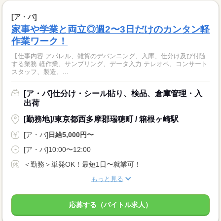
[ア・パ]
家事や学業と両立◎週2〜3日だけのカンタン軽
作業ワーク！
【仕事内容 アパレル、雑貨のデバンニング、入庫、仕分け及び付随
する業務 軽作業、サンプリング、データ入力 テレオペ、コンサート
スタッフ、製造、...
[ア・パ]仕分け・シール貼り、検品、倉庫管理・入
出荷
[勤務地]/東京都西多摩郡瑞穂町 / 箱根ヶ崎駅
[ア・パ]
日給5,000円〜
[ア・パ]10:00〜12:00
＜勤務＞単発OK！最短1日〜就業可！
もっと見る
応募する（バイトル求人）