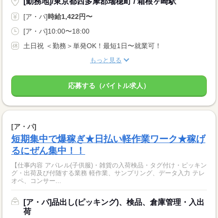
[勤務地]/東京都西多摩郡瑞穂町 / 箱根ヶ崎駅
[ア・パ]
時給1,422円〜
[ア・パ]10:00〜18:00
土日祝 ＜勤務＞単発OK！最短1日〜就業可！
もっと見る
応募する（バイトル求人）
[ア・パ]
短期集中で爆稼ぎ★日払い軽作業ワーク★稼げ
るにぜん集中！！
【仕事内容 アパレル(子供服)・雑貨の入荷検品・タグ付け・ピッキン
グ・出荷及び付随する業務 軽作業、サンプリング、データ入力 テレ
オペ、コンサー...
[ア・パ]品出し(ピッキング)、検品、倉庫管理・入出
荷