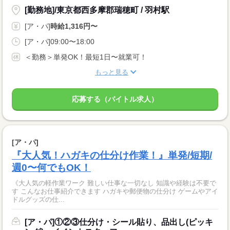
[勤務地]/東京都西多摩郡瑞穂町 / 羽村駅
[ア・パ]
時給1,316円〜
[ア・パ]09:00〜18:00
＜勤務＞単発OK！最短1日〜就業可！
もっと見る
応募する（バイトル求人）
[ア・パ]
『大人気！ハガキの仕分け作業！』単発/短期/
週0〜何でもOK！
《大人気の軽作業ワーク 難しい仕事な一切なし 知識や経験は不要で
す こんなお仕事紹介できます ハガキや郵便物の仕分け ゲームやアイ
ドルグッズの仕...
[ア・パ]①②③仕分け・シール貼り、品出し(ピッキ