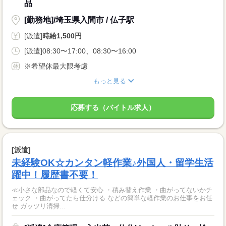
品
[勤務地]/埼玉県入間市 / 仏子駅
[派遣]
時給1,500円
[派遣]08:30〜17:00、08:30〜16:00
※希望休最大限考慮
もっと見る
応募する（バイトル求人）
[派遣]
未経験OK☆カンタン軽作業♪外国人・留学生活
躍中！履歴書不要！
≪小さな部品なので軽くて安心 ・積み替え作業 ・曲がってないかチ
ェック ・曲がってたら仕分ける などの簡単な軽作業のお仕事をお任
せ ガッツリ清掃...