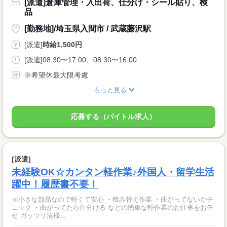
[派遣]倉庫管理・入出荷、仕分け・シール貼り、検
品
[勤務地]/埼玉県入間市 / 武蔵藤沢駅
[派遣]
時給1,500円
[派遣]08:30〜17:00、08:30〜16:00
※希望休最大限考慮
もっと見る
応募する（バイトル求人）
[派遣]
未経験OK☆カンタン軽作業♪外国人・留学生活
躍中！履歴書不要！
≪小さな部品なので軽くて安心 ・積み替え作業 ・曲がってないかチ
ェック ・曲がってたら仕分ける などの簡単な軽作業のお仕事をお任
せ ガッツリ清掃...