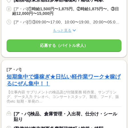
[ア・パ]
①時給1,500円〜1,875円、②時給1,875円〜、③日
給12,000円〜15,000円
[ア・パ]①③09:00〜17:00、10:00〜19:00、20:00〜05:00、②10:00〜06:00
もっと見る
応募する（バイトル求人）
[ア・パ]
短期集中で爆稼ぎ★日払い軽作業ワーク★稼げ
るにぜん集中！！
【仕事内容 サプリメントの検品及び付随業務 軽作業、サンプリン
グ、データ入力 テレオペ、コンサートスタッフ、製造、フード、販
売etc 短期・単発の...
[ア・パ]検品、倉庫管理・入出荷、仕分け・シール
貼り