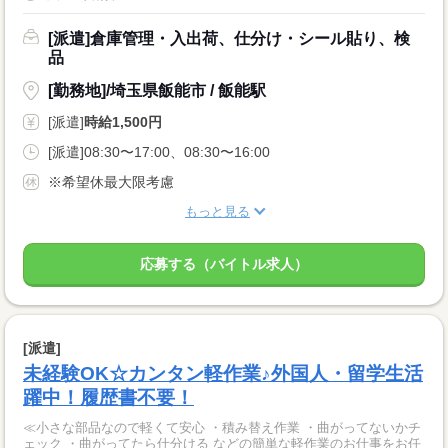
[派遣]倉庫管理・入出荷、仕分け・シール貼り、検
品
[勤務地]/埼玉県飯能市 / 飯能駅
[派遣]
時給1,500円
[派遣]08:30〜17:00、08:30〜16:00
※希望休最大限考慮
もっと見る
応募する（バイトル求人）
[派遣]
未経験OK☆カンタン軽作業♪外国人・留学生活
躍中！履歴書不要！
≪小さな部品なので軽くて安心 ・積み替え作業 ・曲がってないかチ
ェック ・曲がってたら仕分ける などの簡単な軽作業のお仕事をお任