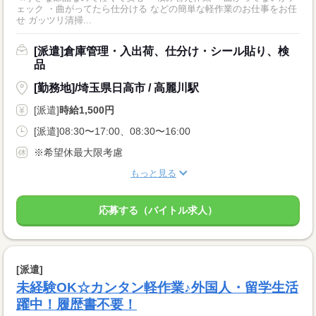
ェック ・曲がってたら仕分ける などの簡単な軽作業のお仕事をお任
せ ガッツリ清掃...
[派遣]倉庫管理・入出荷、仕分け・シール貼り、検
品
[勤務地]/埼玉県日高市 / 高麗川駅
[派遣]
時給1,500円
[派遣]08:30〜17:00、08:30〜16:00
※希望休最大限考慮
もっと見る
応募する（バイトル求人）
[派遣]
未経験OK☆カンタン軽作業♪外国人・留学生活
躍中！履歴書不要！