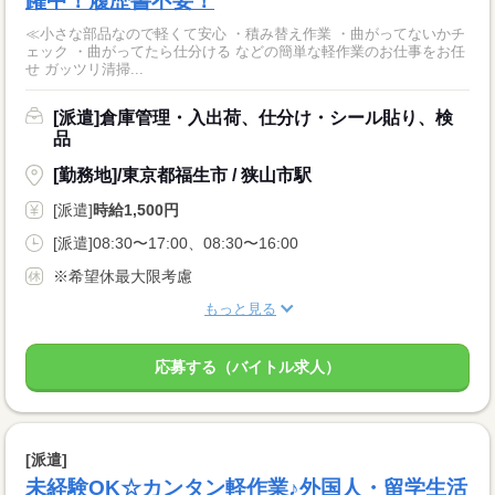
躍中！履歴書不要！
≪小さな部品なので軽くて安心 ・積み替え作業 ・曲がってないかチ
ェック ・曲がってたら仕分ける などの簡単な軽作業のお仕事をお任
せ ガッツリ清掃...
[派遣]倉庫管理・入出荷、仕分け・シール貼り、検
品
[勤務地]/東京都福生市 / 狭山市駅
[派遣]
時給1,500円
[派遣]08:30〜17:00、08:30〜16:00
※希望休最大限考慮
もっと見る
応募する（バイトル求人）
[派遣]
未経験OK☆カンタン軽作業♪外国人・留学生活