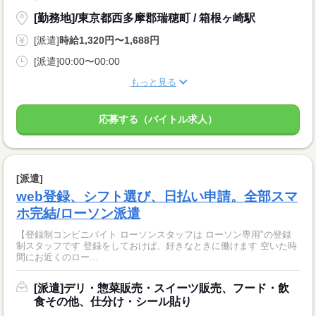
[勤務地]/東京都西多摩郡瑞穂町 / 箱根ヶ崎駅
[派遣]
時給1,320円〜1,688円
[派遣]00:00〜00:00
もっと見る
応募する（バイトル求人）
[派遣]
web登録、シフト選び、日払い申請。全部スマ
ホ完結/ローソン派遣
【登録制コンビニバイト ローソンスタッフは ローソン専用"の登録
制スタッフです 登録をしておけば、好きなときに働けます 空いた時
間にお近くのロー...
[派遣]デリ・惣菜販売・スイーツ販売、フード・飲
食その他、仕分け・シール貼り