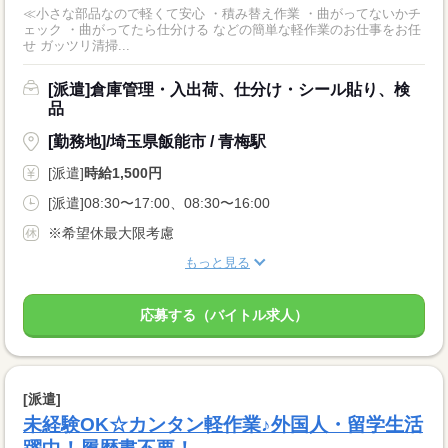
≪小さな部品なので軽くて安心 ・積み替え作業 ・曲がってないかチ
ェック ・曲がってたら仕分ける などの簡単な軽作業のお仕事をお任
せ ガッツリ清掃...
[派遣]倉庫管理・入出荷、仕分け・シール貼り、検
品
[勤務地]/埼玉県飯能市 / 青梅駅
[派遣]
時給1,500円
[派遣]08:30〜17:00、08:30〜16:00
※希望休最大限考慮
もっと見る
応募する（バイトル求人）
[派遣]
未経験OK☆カンタン軽作業♪外国人・留学生活