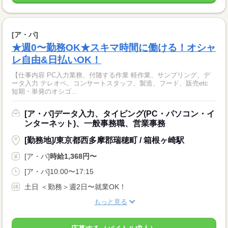
[ア・パ]
★週0〜勤務OK★スキマ時間に働ける！オシャ
レ自由&日払いOK！
【仕事内容 PC入力業務、付随する作業 軽作業、サンプリング、デ
ータ入力 テレオペ、コンサートスタッフ、製造、フード、販売etc
短期・単発のオシゴ...
[ア・パ]データ入力、タイピング(PC・パソコン・イ
ンターネット)、一般事務職、営業事務
[勤務地]/東京都西多摩郡瑞穂町 / 箱根ヶ崎駅
[ア・パ]
時給1,368円〜
[ア・パ]10:00〜17:15
土日 ＜勤務＞週2日〜就業OK！
もっと見る