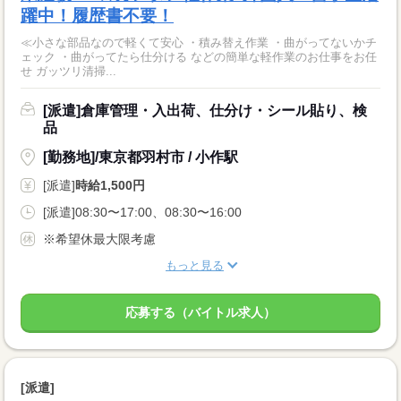
躍中！履歴書不要！
≪小さな部品なので軽くて安心 ・積み替え作業 ・曲がってないかチ
ェック ・曲がってたら仕分ける などの簡単な軽作業のお仕事をお任
せ ガッツリ清掃...
[派遣]倉庫管理・入出荷、仕分け・シール貼り、検
品
[勤務地]/東京都羽村市 / 小作駅
[派遣]
時給1,500円
[派遣]08:30〜17:00、08:30〜16:00
※希望休最大限考慮
もっと見る
応募する（バイトル求人）
[派遣]