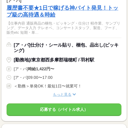
[ア・パ]
履歴書不要★1日で稼げる神バイト発見！トッ
プ級の高待遇＆時給
【仕事内容 通販商品の梱包・ピッキング・仕分け 軽作業、サンプリ
ング、データ入力 テレオペ、コンサートスタッフ、製造、フード、
販売etc 短期・単...
[ア・パ]仕分け・シール貼り、梱包、品出し(ピッキ
ング)
[勤務地]/東京都西多摩郡瑞穂町 / 羽村駅
[ア・パ]
時給1,422円〜
[ア・パ]09:00〜17:00
＜勤務＞単発OK！最短1日〜就業可！
もっと見る
応募する（バイトル求人）