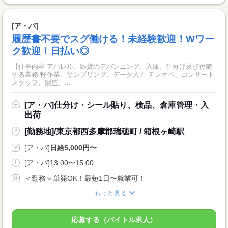
[ア・パ]
履歴書不要でスグ働ける！未経験歓迎！Wワー
ク歓迎！日払い◎
【仕事内容 アパレル、雑貨のデバンニング、入庫、仕分け及び付随
する業務 軽作業、サンプリング、データ入力 テレオペ、コンサート
スタッフ、製造、...
[ア・パ]仕分け・シール貼り、検品、倉庫管理・入
出荷
[勤務地]/東京都西多摩郡瑞穂町 / 箱根ヶ崎駅
[ア・パ]
日給5,000円〜
[ア・パ]13:00〜15:00
＜勤務＞単発OK！最短1日〜就業可！
もっと見る
応募する（バイトル求人）