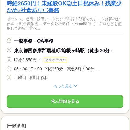
時給2650円！未経験OK◎土日祝休み！残業少
なめ♪社食あり〇事務
◎エンジン運用、設備データの分析を行う部署でのデータ分析のお
仕事 ・報告書作成 ・データ分析業務 ・Excel集計（マクロなどを使
用しての集計業務...
一般事務・OA事務
東京都西多摩郡瑞穂町/箱根ヶ崎駅（徒歩 30分）
時給2,650円～
交通費一部支給
08：00-17：00（休憩60分）実働8時間00分 ...
土曜日 日曜日 祝日
もっと見る
求人詳細を見る
[一般派遣]