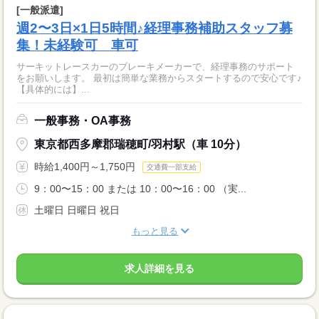
[一般派遣]
週2〜3日×1日5時間♪経理事務補助スタッフ募
集！未経験可 車可
サーキットレースカーのブレーキメーカーで、経理事務のサポート
をお願いします。 最初は簡単な業務からスタートするので安心です♪
【具体的には】...
一般事務・OA事務
東京都西多摩郡瑞穂町/羽村駅（車 10分）
時給1,400円～1,750円
交通費一部支給
9：00〜15：00 または 10：00〜16：00 （実...
土曜日 日曜日 祝日
もっと見る
求人詳細を見る