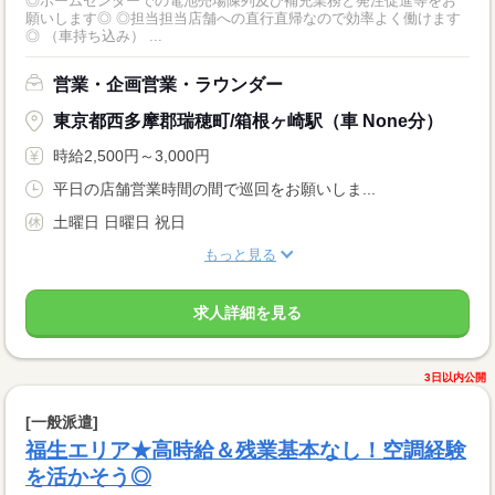
◎ホームセンターでの電池売場陳列及び補充業務と発注促進等をお
願いします◎ ◎担当担当店舗への直行直帰なので効率よく働けます
◎ （車持ち込み） ...
営業・企画営業・ラウンダー
東京都西多摩郡瑞穂町/箱根ヶ崎駅（車 None分）
時給2,500円～3,000円
平日の店舗営業時間の間で巡回をお願いしま...
土曜日 日曜日 祝日
もっと見る
求人詳細を見る
3日以内公開
[一般派遣]
福生エリア★高時給＆残業基本なし！空調経験
を活かそう◎