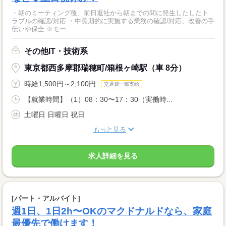
・朝のミーティング後、前日退社から朝までの間に発生したしたト
ラブルの確認/対応 ・中長期的に実施する業務の確認/対応、改善の手
伝いや保全 ※モー...
その他IT・技術系
東京都西多摩郡瑞穂町/箱根ヶ崎駅（車 8分）
時給1,500円～2,100円
交通費一部支給
【就業時間】（1）08：30〜17：30（実働時...
土曜日 日曜日 祝日
もっと見る
求人詳細を見る
[パート・アルバイト]
週1日、1日2h〜OKのマクドナルドなら、家庭
最優先で働けます！