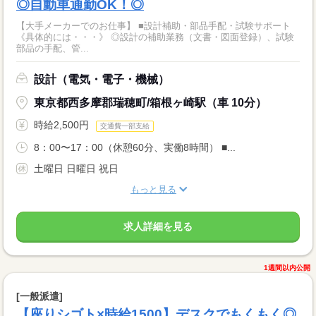
◎自動車通勤OK！◎
【大手メーカーでのお仕事】 ■設計補助・部品手配・試験サポート
《具体的には・・・》 ◎設計の補助業務（文書・図面登録）、試験
部品の手配、管...
設計（電気・電子・機械）
東京都西多摩郡瑞穂町/箱根ヶ崎駅（車 10分）
時給2,500円
交通費一部支給
8：00〜17：00（休憩60分、実働8時間） ■...
土曜日 日曜日 祝日
もっと見る
求人詳細を見る
1週間以内公開
[一般派遣]
【座りシゴト×時給1500】デスクでもくもく◎