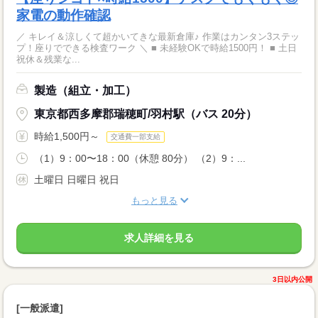
家電の動作確認
／ キレイ＆涼しくて超かいてきな最新倉庫♪ 作業はカンタン3ステッ
プ！座りでできる検査ワーク ＼ ■ 未経験OKで時給1500円！ ■ 土日
祝休＆残業な...
製造（組立・加工）
東京都西多摩郡瑞穂町/羽村駅（バス 20分）
時給1,500円～
交通費一部支給
（1）9：00〜18：00（休憩 80分） （2）9：...
土曜日 日曜日 祝日
もっと見る
求人詳細を見る
3日以内公開
[一般派遣]