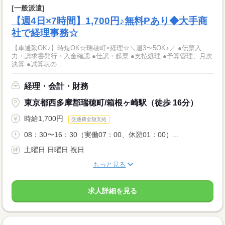
[一般派遣]
【週4日×7時間】1,700円♪無料Pあり◆大手商
社で経理事務☆
【車通勤OK♪】時短OK☆瑞穂町×経理☆＼週3〜5OK♪／ ●伝票入
力・請求書発行・入金確認 ●仕訳・起票 ●支払処理 ●予算管理、月次
決算 ●試算表の...
経理・会計・財務
東京都西多摩郡瑞穂町/箱根ヶ崎駅（徒歩 16分）
時給1,700円
交通費全額支給
08：30〜16：30（実働07：00、休憩01：00）...
土曜日 日曜日 祝日
もっと見る
求人詳細を見る