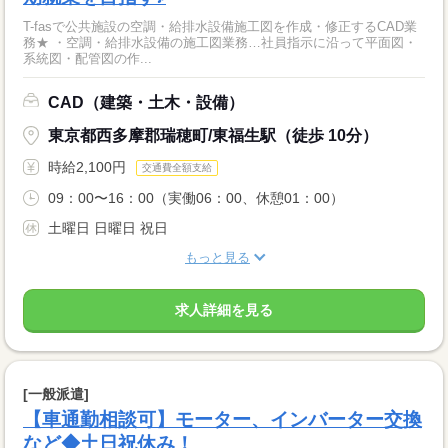
T-fasで公共施設の空調・給排水設備施工図を作成・修正するCAD業
務★ ・空調・給排水設備の施工図業務…社員指示に沿って平面図・
系統図・配管図の作...
CAD（建築・土木・設備）
東京都西多摩郡瑞穂町/東福生駅（徒歩 10分）
時給2,100円
交通費全額支給
09：00〜16：00（実働06：00、休憩01：00）
土曜日 日曜日 祝日
もっと見る
求人詳細を見る
[一般派遣]
【車通勤相談可】モーター、インバーター交換
など◆土日祝休み！