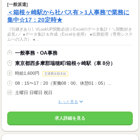
[一般派遣]
＜箱根ヶ崎駅から社バス有＞1人事務で業務に
集中☆17：20定時★
《引継ぎあり》VLookUP関数必須☆Excelのデータ集計！＼関数好き
必見♪／ ●データ集計＆作成（Excelを使用） ●伝票処理（専用システ
ムへの入力） ●...
一般事務・OA事務
東京都西多摩郡瑞穂町/箱根ヶ崎駅（車 8分）
時給1,600円
交通費全額支給
08：15〜17：20（実働08：00、休憩01：05）...
土曜日 日曜日 祝日
もっと見る
求人詳細を見る