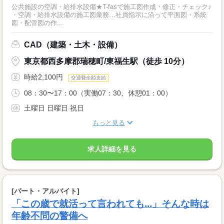
公共施設の空調・給排水設備★T-fasで施工図作成・修正・チェック♪
・空調・給排水設備の施工図業務…社員指示に沿って平面図・系統
図・配管図の作...
CAD（建築・土木・設備）
東京都西多摩郡瑞穂町/東福生駅（徒歩 10分）
時給2,100円
交通費全額支給
08：30〜17：00（実働07：30、休憩01：00）
土曜日 日曜日 祝日
もっと見る
求人詳細を見る
[パート・アルバイト]
「この歳で就活って言われても...」そんな時は
年齢不問の警備へ