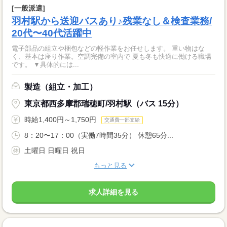
[一般派遣]
羽村駅から送迎バスあり♪残業なし＆検査業務/
20代〜40代活躍中
電子部品の組立や梱包などの軽作業をお任せします。 重い物はな
く、基本は座り作業。空調完備の室内で 夏も冬も快適に働ける職場
です。 ▼具体的には...
製造（組立・加工）
東京都西多摩郡瑞穂町/羽村駅（バス 15分）
時給1,400円～1,750円
交通費一部支給
8：20〜17：00（実働7時間35分） 休憩65分...
土曜日 日曜日 祝日
もっと見る
求人詳細を見る