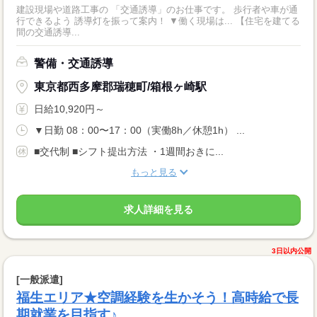
建設現場や道路工事の 「交通誘導」のお仕事です。 歩行者や車が通
行できるよう 誘導灯を振って案内！ ▼働く現場は... 【住宅を建てる
間の交通誘導...
警備・交通誘導
東京都西多摩郡瑞穂町/箱根ヶ崎駅
日給10,920円～
▼日勤 08：00〜17：00（実働8h／休憩1h） ...
■交代制 ■シフト提出方法 ・1週間おきに...
もっと見る
求人詳細を見る
3日以内公開
[一般派遣]
福生エリア★空調経験を生かそう！高時給で長
期就業を目指す♪