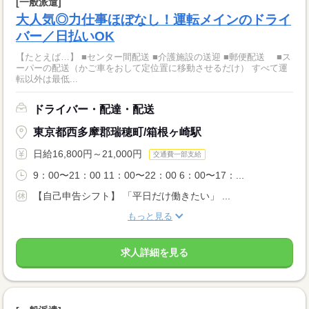
[一般派遣]
大人気◎力仕事ほぼなし！運転メインのドライ
バー／日払いOK
【たとえば…】 ■センター間配送 ■介護施設の送迎 ■郵便配送 ■ス
ーパーの配送（かご車をおして定位置に移動させるだけ） すべて運
転以外は最低...
ドライバー・配達・配送
東京都西多摩郡瑞穂町/箱根ヶ崎駅
日給16,800円～21,000円
交通費一部支給
9：00〜21：00 11：00〜22：00 6：00〜17：...
【自己申告シフト】 「平日だけ働きたい」 ...
もっと見る
求人詳細を見る