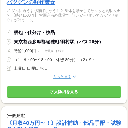
バツグンの軽作業☆
／ ジムに通うより稼げちゃう！？ 身体を動かしてサクッと高収入★
＼ 【時給1600円】 空調完備の職場で 「しっかり働いてガッツリ稼
ぐ」が叶う、 お...
梱包・仕分け・検品
東京都西多摩郡瑞穂町/羽村駅（バス 20分）
時給1,600円～
交通費一部支給
（1）9：00〜18：00（休憩 80分） （2）9：...
土曜日 日曜日 祝日
もっと見る
求人詳細を見る
[一般派遣]
《月収40万円〜！》設計補助・部品手配・試験