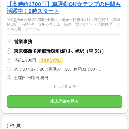
【高時給1700円】車通勤OK☆テンプの仲間も
活躍中！9時スタート
9月開始★高時給1700円★箱根ヶ崎★土日祝休×17：20定時！【車通
勤OK】 ○受発注（専用システム、FAX、電話など） ○入庫処理（メ
ールで届くデータを...
営業事務
東京都西多摩郡瑞穂町/箱根ヶ崎駅（車 5分）
時給1,700円
交通費全額支給
09：00〜17：20（実働07：20、休憩01：00）...
土曜日 日曜日 祝日
もっと見る
求人詳細を見る
[正社員]