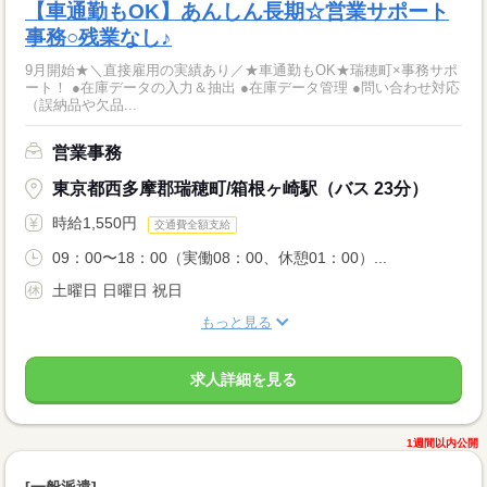
【車通勤もOK】あんしん長期☆営業サポート
事務○残業なし♪
9月開始★＼直接雇用の実績あり／★車通勤もOK★瑞穂町×事務サポ
ート！ ●在庫データの入力＆抽出 ●在庫データ管理 ●問い合わせ対応
（誤納品や欠品...
営業事務
東京都西多摩郡瑞穂町/箱根ヶ崎駅（バス 23分）
時給1,550円
交通費全額支給
09：00〜18：00（実働08：00、休憩01：00）...
土曜日 日曜日 祝日
もっと見る
求人詳細を見る
1週間以内公開
[一般派遣]