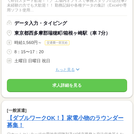
＼即日スタート歓迎！！／ 工場内オフィスで事務スタッフのお仕事♪
未経験の方でも大歓迎！！ 勤務記録や各種データの集計（Excelや専
用ソフト使用...
データ入力・タイピング
東京都西多摩郡瑞穂町/箱根ヶ崎駅（車 7分）
時給1,560円～
交通費一部支給
8：15〜17：20
土曜日 日曜日 祝日
もっと見る
求人詳細を見る
[一般派遣]
【ダブルワークOK！】家電小物のラウンダー
募集！