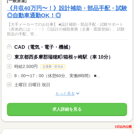
[一般派遣]
《月収40万円〜！》設計補助・部品手配・試験
◎自動車通勤OK！◎
【大手メーカーでのお仕事】 ■設計補助・部品手配・試験サポート
《具体的には・・・》 ◎設計の補助業務（文書・図面登録）、試験
部品の手配、管...
CAD（電気・電子・機械）
東京都西多摩郡瑞穂町/箱根ヶ崎駅（車 10分）
時給2,500円
交通費一部支給
8：00〜17：00（休憩60分、実働8時間） ■...
土曜日 日曜日 祝日
もっと見る
求人詳細を見る
3日以内公開