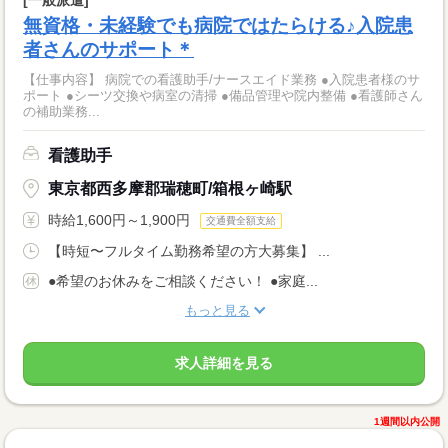
無資格・未経験でも病院ではたらける♪入院患
者さんのサポート＊
【仕事内容】 病院での看護助手/ナースエイド業務 ●入院患者様のサ
ポート ●シーツ交換や病室の清掃 ●備品管理や院内整備 ●看護師さん
の補助業務...
看護助手
東京都西多摩郡瑞穂町/箱根ヶ崎駅
時給1,600円～1,900円
交通費全額支給
【時短〜フルタイム勤務希望の方大募集】 ...
●希望のお休みをご相談ください！ ●家庭...
もっと見る
求人詳細を見る
1週間以内公開