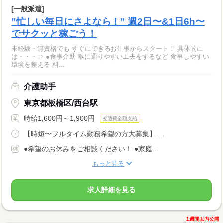
[一般派遣]
”忙しい毎日にさよなら！” 週2日〜&1日6h〜
でサクッと稼ごう！
未経験・無資格でも すぐにできるお仕事からスタート！ 具体的に
は・・・⇒ ●食事介助 喉に通りやすい工夫をするなど 食事しやすい
環境を整える 料...
介護助手
東京都板橋区/西台駅
時給1,600円～1,900円
交通費全額支給
【時短〜フルタイム勤務希望の方大募集】 ...
●希望のお休みをご相談ください！ ●家庭...
もっと見る
求人詳細を見る
1週間以内公開