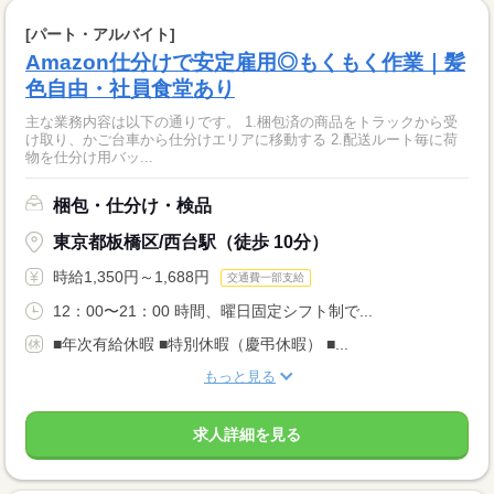
[パート・アルバイト]
Amazon仕分けで安定雇用◎もくもく作業｜髪
色自由・社員食堂あり
主な業務内容は以下の通りです。 1.梱包済の商品をトラックから受
け取り、かご台車から仕分けエリアに移動する 2.配送ルート毎に荷
物を仕分け用バッ...
梱包・仕分け・検品
東京都板橋区/西台駅（徒歩 10分）
時給1,350円～1,688円
交通費一部支給
12：00〜21：00 時間、曜日固定シフト制で...
■年次有給休暇 ■特別休暇（慶弔休暇） ■...
もっと見る
求人詳細を見る