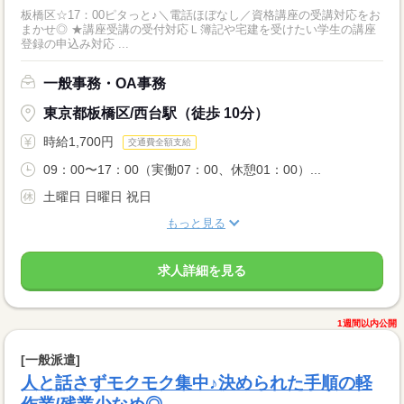
板橋区☆17：00ピタっと♪＼電話ほぼなし／資格講座の受講対応をお
まかせ◎ ★講座受講の受付対応Ｌ簿記や宅建を受けたい学生の講座
登録の申込み対応 ...
一般事務・OA事務
東京都板橋区/西台駅（徒歩 10分）
時給1,700円
交通費全額支給
09：00〜17：00（実働07：00、休憩01：00）...
土曜日 日曜日 祝日
もっと見る
求人詳細を見る
1週間以内公開
[一般派遣]
人と話さずモクモク集中♪決められた手順の軽