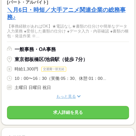
[パート・アルバイト]
＼月6日・時短／大手アニメ関連企業の総務事
務♪
【事務経験があればOK】★電話なし★書類の仕分けや簡単なデータ
入力業務 ●受領した書類の仕分け ●データ入力・内容確認 ●書類の梱
包・発送作業 ※...
一般事務・OA事務
東京都板橋区/池袋駅（徒歩 7分）
時給1,300円
交通費一部支給
10：00〜16：30（実働 05：30、休憩 01：00...
土曜日 日曜日 祝日
もっと見る
求人詳細を見る