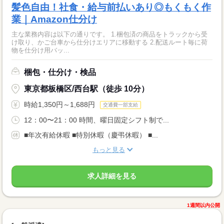
髪色自由！社食・給与前払いあり◎もくもく作
業｜Amazon仕分け
主な業務内容は以下の通りです。 1.梱包済の商品をトラックから受
け取り、かご台車から仕分けエリアに移動する 2.配送ルート毎に荷
物を仕分け用バッ...
梱包・仕分け・検品
東京都板橋区/西台駅（徒歩 10分）
時給1,350円～1,688円
交通費一部支給
12：00〜21：00 時間、曜日固定シフト制で...
■年次有給休暇 ■特別休暇（慶弔休暇） ■...
もっと見る
求人詳細を見る
1週間以内公開