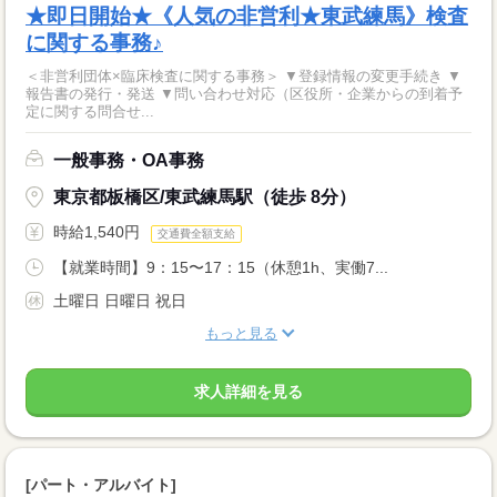
★即日開始★《人気の非営利★東武練馬》検査
に関する事務♪
＜非営利団体×臨床検査に関する事務＞ ▼登録情報の変更手続き ▼
報告書の発行・発送 ▼問い合わせ対応（区役所・企業からの到着予
定に関する問合せ...
一般事務・OA事務
東京都板橋区/東武練馬駅（徒歩 8分）
時給1,540円
交通費全額支給
【就業時間】9：15〜17：15（休憩1h、実働7...
土曜日 日曜日 祝日
もっと見る
求人詳細を見る
[パート・アルバイト]