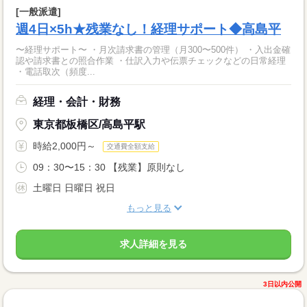
[一般派遣]
週4日×5h★残業なし！経理サポート◆高島平
〜経理サポート〜 ・月次請求書の管理（月300〜500件） ・入出金確
認や請求書との照合作業 ・仕訳入力や伝票チェックなどの日常経理
・電話取次（頻度...
経理・会計・財務
東京都板橋区/高島平駅
時給2,000円～
交通費全額支給
09：30〜15：30 【残業】原則なし
土曜日 日曜日 祝日
もっと見る
求人詳細を見る
3日以内公開