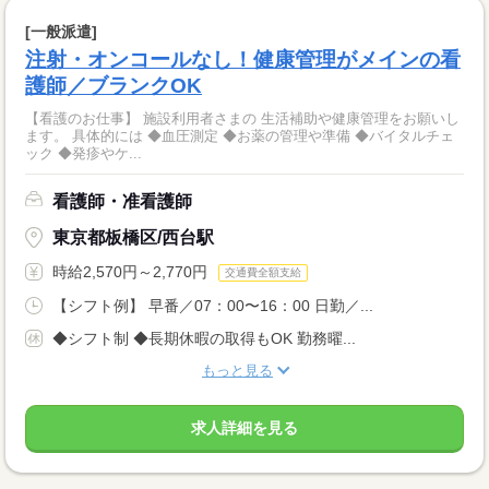
[一般派遣]
注射・オンコールなし！健康管理がメインの看
護師／ブランクOK
【看護のお仕事】 施設利用者さまの 生活補助や健康管理をお願いし
ます。 具体的には ◆血圧測定 ◆お薬の管理や準備 ◆バイタルチェ
ック ◆発疹やケ...
看護師・准看護師
東京都板橋区/西台駅
時給2,570円～2,770円
交通費全額支給
【シフト例】 早番／07：00〜16：00 日勤／...
◆シフト制 ◆長期休暇の取得もOK 勤務曜...
もっと見る
求人詳細を見る