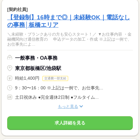
[契約社員]
【登録制】16時まで◎｜未経験OK｜電話なし
の事務│板橋エリア
＼未経験・ブランクありの方も安心スタート！／ ▼お仕事内容 ・金
融機関向け通信教育の 申込データの加工・作成 ※上記は一例で、
お仕事先によ...
一般事務・OA事務
東京都板橋区/池袋駅
時給1,400円
交通費一部支給
9：30〜16：00 ※上記は一例で、お仕事先...
土日祝休み ●完全週休2日制 ●フルタイム...
もっと見る
求人詳細を見る