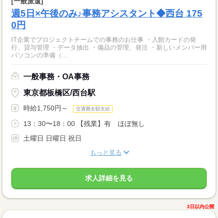
[一般派遣]
週5日×午後のみ♪事務アシスタント◆西台 175
0円
IT企業でプロジェクトチームでの事務のお仕事 ・入館カードの発
行、貸与管理 ・データ抽出 ・備品の管理、発注 ・新しいメンバー用
パソコンの準備（...
一般事務・OA事務
東京都板橋区/西台駅
時給1,750円～
交通費全額支給
13：30〜18：00 【残業】有 ほぼ無し
土曜日 日曜日 祝日
もっと見る
求人詳細を見る
3日以内公開