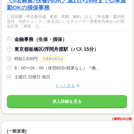
＼5名募集♪扶養内OK／週2日×16時まで◎車通
勤OKの損保事務
〇見積書・申込書作成、更新、異動、解約、計上 〇申込書・案内状
送付、内容チェック 〇各支店にいるディーラー営業担当者からの照
会応答 〇精算・入...
金融事務（生保・損保）
東京都板橋区/浮間舟渡駅（バス 15分）
時給1,830円
交通費全額支給
9：00〜16：00（休憩60分/残業なし） └働...
土曜日 日曜日 祝日
もっと見る
求人詳細を見る
1週間以内公開
[一般派遣]