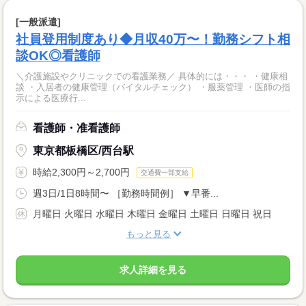
[一般派遣]
社員登用制度あり◆月収40万〜！勤務シフト相
談OK◎看護師
＼介護施設やクリニックでの看護業務／ 具体的には・・・ ・健康相
談 ・入居者の健康管理（バイタルチェック） ・服薬管理 ・医師の指
示による医療行...
看護師・准看護師
東京都板橋区/西台駅
時給2,300円～2,700円
交通費一部支給
週3日/1日8時間〜 ［勤務時間例］ ▼早番...
月曜日 火曜日 水曜日 木曜日 金曜日 土曜日 日曜日 祝日
もっと見る
求人詳細を見る