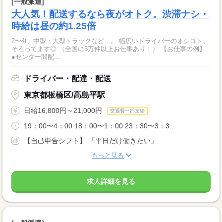
[一般派遣]
大人気！配送するなら夜がオトク。渋滞ナシ・
時給は昼の約1.25倍
2〜4t、中型・大型トラックなど…。 幅広いドライバーのオシゴト、
そろってます◎ （全国に3万件以上お仕事あり！） 【お仕事の例】
●センター間配...
ドライバー・配達・配送
東京都板橋区/高島平駅
日給16,800円～21,000円
交通費一部支給
19：00〜4：00 18：00〜1：00 23：30〜3：3...
【自己申告シフト】 「平日だけ働きたい」 ...
もっと見る
求人詳細を見る