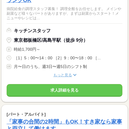
ランクOK
病院給食の調理スタッフ募集！ 調理全般をお任せします。 メインや
副菜など様々なパートがありますが、まずは副菜からスタート！メ
ニューやレシピは...
キッチンスタッフ
東京都板橋区/高島平駅（徒歩 9分）
時給1,700円～
［1］5：00〜14：00 ［2］9：00〜18：00 ［...
月〜日のうち、週3日〜週5日のシフト制
もっと見る
求人詳細を見る
[パート・アルバイト]
「家事の合間の2時間」もOK！すき家なら家事
と両立して働けます