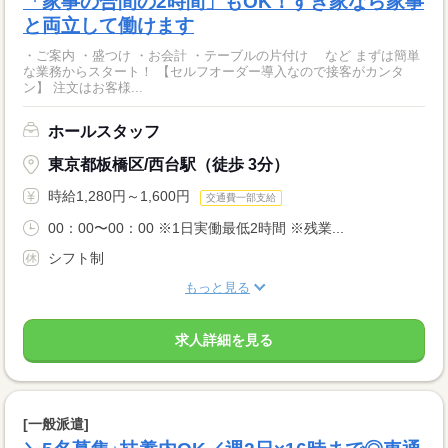
「家事の合間の2時間」もOK！すき家なら家事
と両立して働けます
・ご案内 ・盛つけ ・お会計 ・テーブルの片付け など まずは簡単
な業務からスタート！ 【セルフオーダー導入なので接客がカンタ
ン】 注文はお客様...
ホールスタッフ
東京都板橋区/西台駅（徒歩 3分）
時給1,280円～1,600円
交通費一部支給
00：00〜00：00 ※1日実働最低2時間 ※残業...
シフト制
もっと見る
求人詳細を見る
[一般派遣]