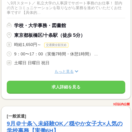
＼9月スタート／ 私立大学の人事課でサポート事務のお仕事！ 部内
の方とコミュニケーションを取りながら業務を進めていただくお仕
事です// 【具体的...
学校・大学事務・図書館
東京都板橋区/十条駅（徒歩 5分）
時給1,650円～
交通費全額支給
9：00〜17：00（実働7時間・休憩1時間） ...
土曜日 日曜日 祝日
もっと見る
求人詳細を見る
3日以内公開
[一般派遣]
9月＠十条＼未経験OK／穏やか女子大×人気の
学校事務【実働6H】