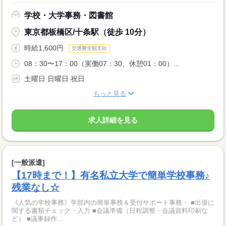
学校・大学事務・図書館
東京都板橋区/十条駅（徒歩 10分）
時給1,600円
交通費全額支給
08：30〜17：00（実働07：30、休憩01：00）...
土曜日 日曜日 祝日
もっと見る
求人詳細を見る
[一般派遣]
【17時まで！】有名私立大学で簡単学校事務♪
残業なし☆
《人気の学校事務》学部内の簡単事務＆受付サポート事務・ ■出張に
関する書類チェック・入力 ■会議準備（日程調整・会議資料印刷な
ど） ■議事録作...