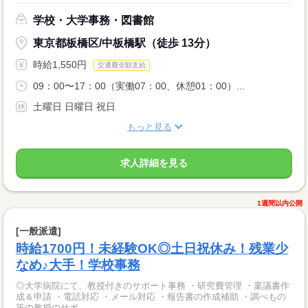
学校・大学事務・図書館
東京都板橋区/中板橋駅（徒歩 13分）
時給1,550円
交通費全額支給
09：00〜17：00（実働07：00、休憩01：00）...
土曜日 日曜日 祝日
もっと見る
求人詳細を見る
1週間以内公開
[一般派遣]
時給1700円！未経験OK◎土日祝休み！残業少
なめ♪大手！学校事務
◎大学病院にて、教授付きのサポート事務 ・研究費管理 ・稟議書作
成＆申請 ・電話対応 ・メール対応 ・報告書の作成補助 ・調べもの
等の教授のサポ...