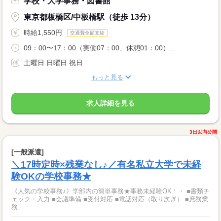
学校・大学事務・図書館
東京都板橋区/中板橋駅（徒歩 13分）
時給1,550円
交通費全額支給
09：00〜17：00（実働07：00、休憩01：00）...
土曜日 日曜日 祝日
もっと見る
求人詳細を見る
3日以内公開
[一般派遣]
＼17時定時×残業なし♪／有名私立大学で未経
験OKの学校事務★
《人気の学校事務♪》学部内の簡単事務★事務未経験OK！・ ■書類チ
ェック・入力 ■会議準備 ■受付対応 ■電話対応（取り次ぎ） ■庶務業
務