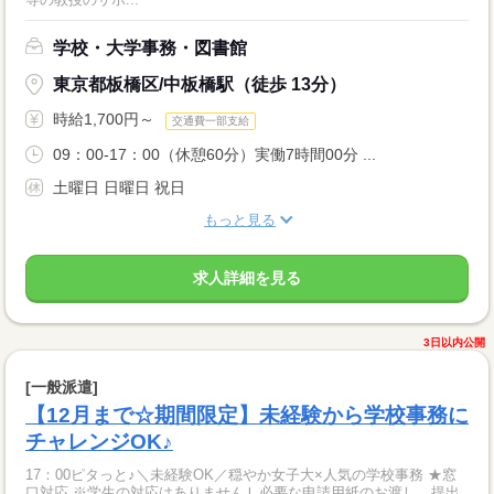
学校・大学事務・図書館
東京都板橋区/中板橋駅（徒歩 13分）
時給1,700円～
交通費一部支給
09：00-17：00（休憩60分）実働7時間00分 ...
土曜日 日曜日 祝日
もっと見る
求人詳細を見る
3日以内公開
[一般派遣]
【12月まで☆期間限定】未経験から学校事務に
チャレンジOK♪
17：00ピタっと♪＼未経験OK／穏やか女子大×人気の学校事務 ★窓
口対応 ※学生の対応はありませんＬ必要な申請用紙のお渡し、提出