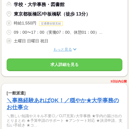
学校・大学事務・図書館
東京都板橋区/中板橋駅（徒歩 13分）
時給1,550円
交通費全額支給
09：00〜17：00（実働07：00、休憩01：00）...
土曜日 日曜日 祝日
もっと見る
求人詳細を見る
3日以内公開
[一般派遣]
＼事務経験あればOK！／穏やか★大学事務の
お仕事☆
＼難しい知識やスキル不要◎／OJT充実♪大学事務 ★学内の届け出の
とりまとめ ★予算申請のサポート ★アンケート対応 ★決済申請、支
払い手続き ★コ...