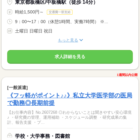
東京都板橋区/中板橋駅（徒歩 14分）
時給1,500円～
交通費一部支給
9：00〜17：00（休憩1時間、実働7時間） ※...
土曜日 日曜日 祝日
もっと見る
求人詳細を見る
1週間以内公開
[一般派遣]
《フッ軽がポイント♪♪》私立大学医学部の医局
で勤務◎長期前提
【お仕事内容】No.2607268 ◎わからないことは聞きやすい安心環境
♪ ・研究費の管理、運用補助 ・スケジュール調整 ・研究成果の集
計、報告支援 ・プ...
学校・大学事務・図書館