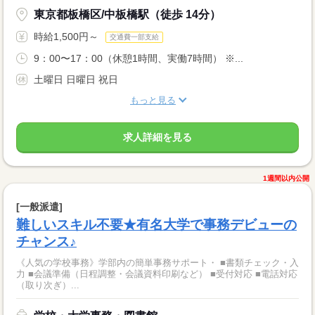
東京都板橋区/中板橋駅（徒歩 14分）
時給1,500円～
交通費一部支給
9：00〜17：00（休憩1時間、実働7時間） ※...
土曜日 日曜日 祝日
もっと見る
求人詳細を見る
1週間以内公開
[一般派遣]
難しいスキル不要★有名大学で事務デビューの
チャンス♪
《人気の学校事務》学部内の簡単事務サポート・ ■書類チェック・入
力 ■会議準備（日程調整・会議資料印刷など） ■受付対応 ■電話対応
（取り次ぎ）...