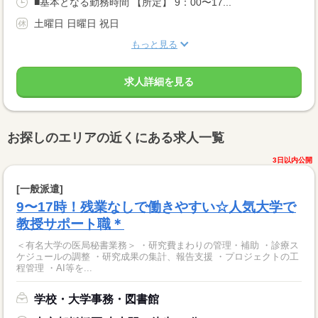
■基本となる勤務時間 【所定】 9：00〜17...
土曜日 日曜日 祝日
もっと見る
求人詳細を見る
お探しのエリアの近くにある求人一覧
3日以内公開
[一般派遣]
9〜17時！残業なしで働きやすい☆人気大学で
教授サポート職＊
＜有名大学の医局秘書業務＞ ・研究費まわりの管理・補助 ・診療ス
ケジュールの調整 ・研究成果の集計、報告支援 ・プロジェクトの工
程管理 ・AI等を...
学校・大学事務・図書館