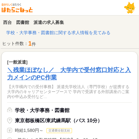
西台 図書館 派遣の求人募集
学校・大学事務・図書館に関する求人情報を見てみる
1
ヒット件数：
件
[一般派遣]
＼残業ほぼなし／ 大学内で受付窓口対応と入
力メインのPC作業
【大学構内での受付事務】 派遣先学校法人（専門学校）が提携する
大学内のキャリアセンターブースで 学内で受講する外部講座のご案
内や申込み受付など...
学校・大学事務・図書館
東京都板橋区/東武練馬駅（バス 10分）
時給1,580円～
交通費全額支給