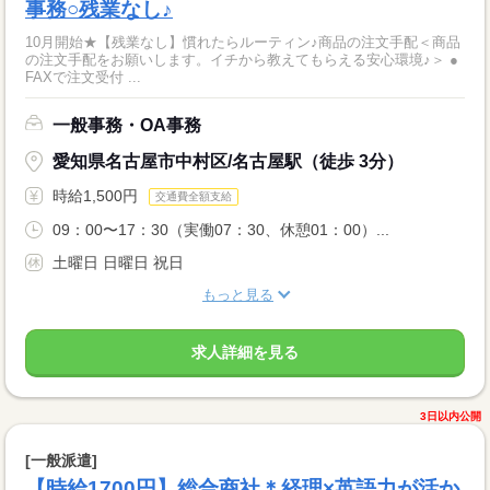
事務○残業なし♪
10月開始★【残業なし】慣れたらルーティン♪商品の注文手配＜商品
の注文手配をお願いします。イチから教えてもらえる安心環境♪＞ ●
FAXで注文受付 ...
一般事務・OA事務
愛知県名古屋市中村区/名古屋駅（徒歩 3分）
時給1,500円
交通費全額支給
09：00〜17：30（実働07：30、休憩01：00）...
土曜日 日曜日 祝日
もっと見る
求人詳細を見る
3日以内公開
[一般派遣]
【時給1700円】総合商社＊経理×英語力が活か