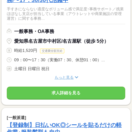
務/〜17：30/30代活躍中
手すきにならない適度なボリューム感で満足度↑事務サポート／残業
ほぼなし支店が担当している事業（アウトレットや商業施設の管理
運営）に関する事務...
一般事務・OA事務
愛知県名古屋市中村区/名古屋駅（徒歩 5分）
時給1,520円
交通費全額支給
09：00〜17：30（実働07：30、休憩01：00）...
土曜日 日曜日 祝日
もっと見る
求人詳細を見る
[一般派遣]
【登録制】日払いOK◎シールを貼るだけの軽