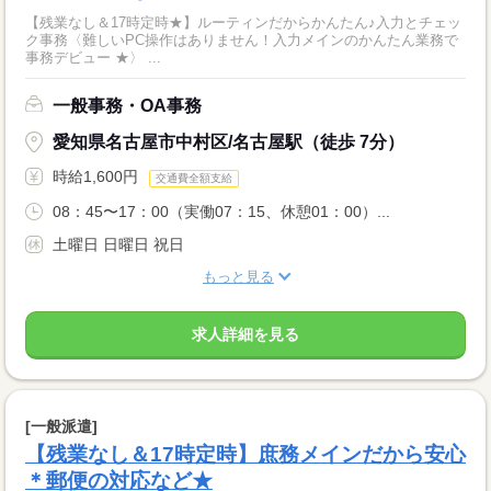
【残業なし＆17時定時★】ルーティンだからかんたん♪入力とチェッ
ク事務〈難しいPC操作はありません！入力メインのかんたん業務で
事務デビュー ★〉 ...
一般事務・OA事務
愛知県名古屋市中村区/名古屋駅（徒歩 7分）
時給1,600円
交通費全額支給
08：45〜17：00（実働07：15、休憩01：00）...
土曜日 日曜日 祝日
もっと見る
求人詳細を見る
[一般派遣]
【残業なし＆17時定時】庶務メインだから安心
＊郵便の対応など★