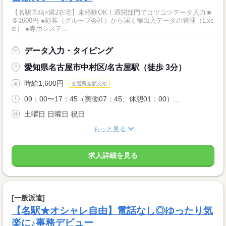
【名駅直結×週2在宅】未経験OK！通関部門でコツコツデータ入力★
＠1600円 ●顧客（グループ会社）から届く輸出入データの管理（Exc
el） ●専用システ...
データ入力・タイピング
愛知県名古屋市中村区/名古屋駅（徒歩 3分）
時給1,600円
交通費全額支給
09：00〜17：45（実働07：45、休憩01：00）...
土曜日 日曜日 祝日
もっと見る
求人詳細を見る
[一般派遣]
【名駅★オシャレ自由】電話なし◎ゆったり気
楽に♪事務デビュー