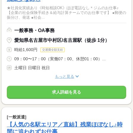
★社員化実績あり《時短相談OK》ほぼ電話なし＊ジムのお仕事♪
【企業の社会保険手続き＆給与計算チームでのお仕事です】 ●郵便の
振分け、発送 ●社会...
一般事務・OA事務
愛知県名古屋市中村区/名古屋駅（徒歩 1分）
時給1,600円
交通費全額支給
09：00〜17：00（実働07：00、休憩01：00）...
土曜日 日曜日 祝日
もっと見る
求人詳細を見る
[一般派遣]
【人気の名駅エリア／直結】残業ほぼなし♪時
間に追われずお仕事