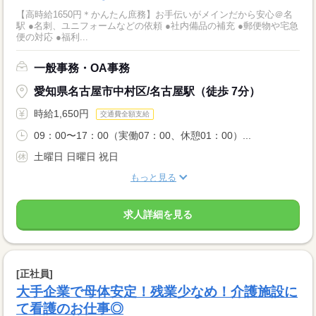
【高時給1650円＊かんたん庶務】お手伝いがメインだから安心＠名
駅 ●名刺、ユニフォームなどの依頼 ●社内備品の補充 ●郵便物や宅急
便の対応 ●福利...
一般事務・OA事務
愛知県名古屋市中村区/名古屋駅（徒歩 7分）
時給1,650円
交通費全額支給
09：00〜17：00（実働07：00、休憩01：00）...
土曜日 日曜日 祝日
もっと見る
求人詳細を見る
[正社員]
大手企業で母体安定！残業少なめ！介護施設に
て看護のお仕事◎