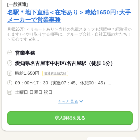
[一般派遣]
名駅＊地下直結＜在宅あり＞時給1650円↑大手
メーカーで営業事務
月収26万↑＜リモートあり＞当社の先輩スタッフも活躍中＊経験活か
せます♪＜やり取りする相手は、グループ会社・自社工場の方たち！
＞安心です ●注...
営業事務
愛知県名古屋市中村区/名古屋駅（徒歩 1分）
時給1,650円
交通費全額支給
09：00〜17：30（実働07：45、休憩00：45）...
土曜日 日曜日 祝日
もっと見る
求人詳細を見る