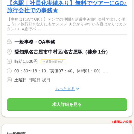
【名駅｜社員化実績あり】無料でツアーにGO♪
旅行会社での事務★
【事務はじめてOK！】テンプの仲間も活躍中★旅行会社で楽しく働
こう♪＜旅行好きな方にもオススメ ★分かりやすい内容ばかりでカン
タン♪＞ ●旅行パ...
一般事務・OA事務
愛知県名古屋市中村区/名古屋駅（徒歩 1分）
時給1,500円
交通費全額支給
09：30〜18：10（実働07：40、休憩01：00）...
土曜日 日曜日 祝日
もっと見る
求人詳細を見る
1週間以内公開
[一般派遣]