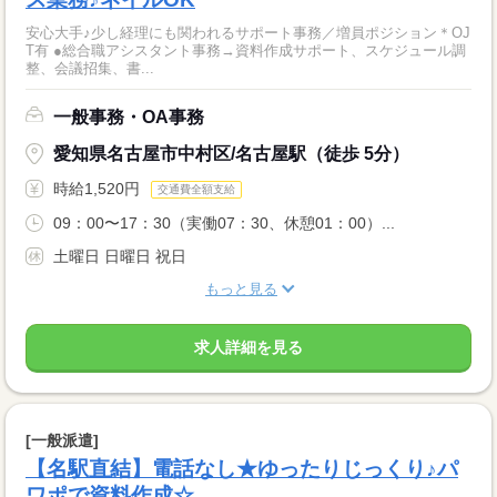
安心大手♪少し経理にも関われるサポート事務／増員ポジション＊OJ
T有 ●総合職アシスタント事務→資料作成サポート、スケジュール調
整、会議招集、書...
一般事務・OA事務
愛知県名古屋市中村区/名古屋駅（徒歩 5分）
時給1,520円
交通費全額支給
09：00〜17：30（実働07：30、休憩01：00）...
土曜日 日曜日 祝日
もっと見る
求人詳細を見る
[一般派遣]
【名駅直結】電話なし★ゆったりじっくり♪パ
ワポで資料作成☆