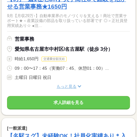
せる営業事務★1650円
9月【月収29万↑】自動車業界のモノづくりを支える！商社で営業サ
ポート★＜産業設備の部品を取り扱っている部署です ◎＞正社員登
用実績あり☆ ●注...
営業事務
愛知県名古屋市中村区/名古屋駅（徒歩 3分）
時給1,650円
交通費全額支給
09：00〜17：45（実働07：45、休憩01：00）...
土曜日 日曜日 祝日
もっと見る
求人詳細を見る
[一般派遣]
【名駅スグ】未経験OK！社員化実績あり＊入