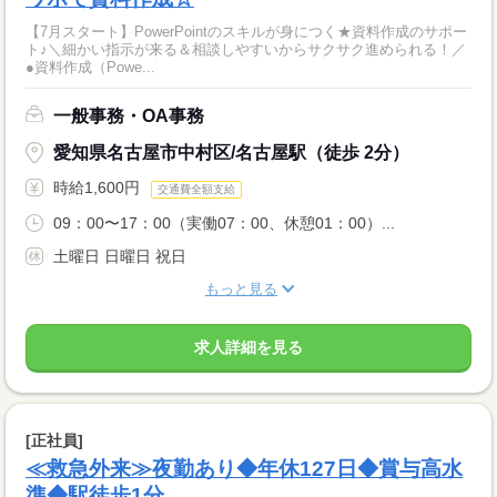
【7月スタート】PowerPointのスキルが身につく★資料作成のサポー
ト♪＼細かい指示が来る＆相談しやすいからサクサク進められる！／
●資料作成（Powe...
一般事務・OA事務
愛知県名古屋市中村区/名古屋駅（徒歩 2分）
時給1,600円
交通費全額支給
09：00〜17：00（実働07：00、休憩01：00）...
土曜日 日曜日 祝日
もっと見る
求人詳細を見る
[正社員]
≪救急外来≫夜勤あり◆年休127日◆賞与高水
準◆駅徒歩1分