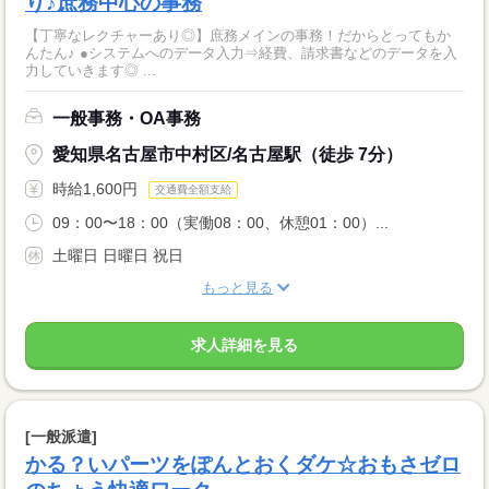
り♪庶務中心の事務
【丁寧なレクチャーあり◎】庶務メインの事務！だからとってもか
んたん♪ ●システムへのデータ入力⇒経費、請求書などのデータを入
力していきます◎ ...
一般事務・OA事務
愛知県名古屋市中村区/名古屋駅（徒歩 7分）
時給1,600円
交通費全額支給
09：00〜18：00（実働08：00、休憩01：00）...
土曜日 日曜日 祝日
もっと見る
求人詳細を見る
[一般派遣]
かる？いパーツをぽんとおくダケ☆おもさゼロ