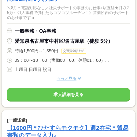
＼8月＊電話対応なし／社員サポートの事務のお仕事♪駅直結★月収2
5万↑《1人事務で慣れたらコツコツルーチン！》営業所内のサポート
のお仕事です ●...
一般事務・OA事務
愛知県名古屋市中村区/名古屋駅（徒歩 5分）
時給1,500円～1,550円
交通費全額支給
09：00〜18：00（実働08：00、休憩01：00）...
土曜日 日曜日 祝日
もっと見る
求人詳細を見る
[一般派遣]
【1600円＊ひたすらモクモク】週2在宅＊貿易
書類のデータ入力♪