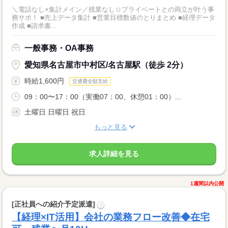
＼電話なし×集計メイン／残業なし☆プライベートとの両立が叶う事
務サポ！ ■売上データ集計 ■営業目標数値のとりまとめ ■経理データ
作成 ■請求書...
一般事務・OA事務
愛知県名古屋市中村区/名古屋駅（徒歩 2分）
時給1,600円
交通費全額支給
09：00〜17：00（実働07：00、休憩01：00）...
土曜日 日曜日 祝日
もっと見る
求人詳細を見る
1週間以内公開
[正社員への紹介予定派遣]
?
【経理×IT活用】会社の業務フロー改善◆在宅