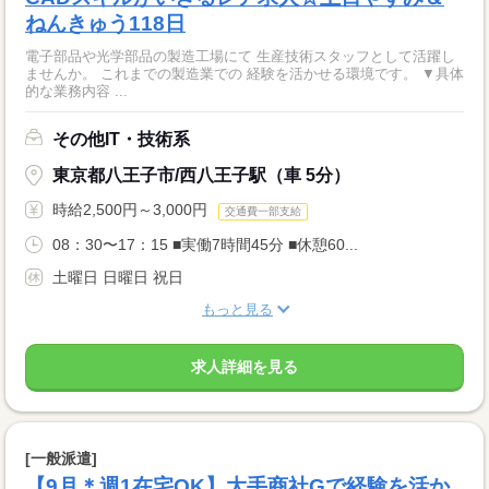
ねんきゅう118日
電子部品や光学部品の製造工場にて 生産技術スタッフとして活躍し
ませんか。 これまでの製造業での 経験を活かせる環境です。 ▼具体
的な業務内容 ...
その他IT・技術系
東京都八王子市/西八王子駅（車 5分）
時給2,500円～3,000円
交通費一部支給
08：30〜17：15 ■実働7時間45分 ■休憩60...
土曜日 日曜日 祝日
もっと見る
求人詳細を見る
[一般派遣]
【9月＊週1在宅OK】大手商社Gで経験を活か