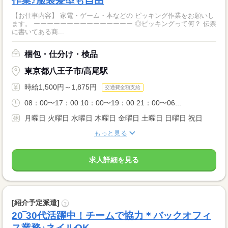
作業♪服装髪型も自由
【お仕事内容】 家電・ゲーム・本などの ピッキング作業をお願いし
ます。 ーーーーーーーーーーーーーーー ◎ピッキングって何？ 伝票
に書いてある商...
梱包・仕分け・検品
東京都八王子市/高尾駅
時給1,500円～1,875円
交通費全額支給
08：00〜17：00 10：00〜19：00 21：00〜06...
月曜日 火曜日 水曜日 木曜日 金曜日 土曜日 日曜日 祝日
もっと見る
求人詳細を見る
[紹介予定派遣]
?
20‾30代活躍中！チームで協力＊バックオフィ
ス業務♪ネイルOK