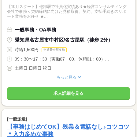
【10月スタート】他部署で社員化実績あり★経営コンサルティング
会社で事務＜契約締結に向けた見積取得、契約、支払手続きのサポ
ート業務をお任せ ★...
一般事務・OA事務
愛知県名古屋市中村区/名古屋駅（徒歩 2分）
時給1,500円
交通費全額支給
09：30〜17：30（実働07：00、休憩01：00）...
土曜日 日曜日 祝日
もっと見る
求人詳細を見る
[一般派遣]
【事務はじめてOK】残業＆電話なし♪コツコツ
＊入力多めな事務