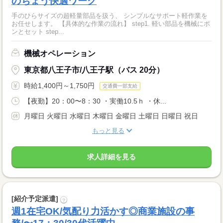
のちょう快適ワーク
手のひらサイズの超軽量部品を扱う、 シンプルなサポート軽作業を
お任せします。 【具体的な作業の流れ】 step1. 軽い部品を機械にポ
ンとセット step...
機械オペレーション
東京都八王子市/八王子駅（バス 20分）
時給1,400円～1,750円
交通費一部支給
【夜勤】20：00〜8：30 ・実働10.5ｈ ・休...
月曜日 火曜日 水曜日 木曜日 金曜日 土曜日 日曜日 祝日
もっと見る
求人詳細を見る
[紹介予定派遣]
?
週1在宅OK/気配り力活かす◎商業施設の事