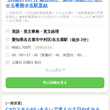
せる事務＠名駅直結
＜月収31万↑＞正社員化実績多数！スキルが輝く＊海外事業体の予実
管理など ■海外事業体からの月次データ取得、システム入力 ■予実デ
ータの管理（Ex...
英語・英文事務・英文経理
愛知県名古屋市中村区/名古屋駅（徒歩 3分）
時給1,700円
交通費全額支給
09：00〜17：45（実働07：45、休憩01：00）...
土曜日 日曜日 祝日
もっと見る
求人詳細を見る
[一般派遣]
CADスキルがいきるレア求人☆土日やすみ＆