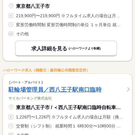
東京都八王子市
219,900円〜219,900円 ※フルタイム求人の場合は月額（換算額）、パート求人の場合は時間額を表示しています。
変形労働時間制 変形労働時間制の単位 １ヶ月単位 就業時間１ 7時00分〜15時00分 就業時間２ 11時30分〜19時30分 就業時間３ 8時55分〜16時55分 就業時間に関する特記事項 ・就業時間（４）は夜勤 <BR> １６：３０〜０９：３０（休憩１８０分）
その他
求人詳細を見る
(ハローワークより転載)
ハローワーク求人（掲載元：飯田橋公共職業安定所）
パート・アルバイト
駐輪場管理員／西八王子駅南口臨時
サイカパーキング株式会社
東京都八王子市 / ＜西八王子駅南口臨時自転車駐車場＞
1,226円〜1,226円 ※フルタイム求人の場合は月額（換算額）、パート求人の場合は時間額を表示しています。
交替制（シフト制） 就業時間１ 6時30分〜10時00分 就業時間２ 6時30分〜11時00分 就業時間３ 11時00分〜15時30分 就業時間に関する特記事項 （４）１５：３０〜２０：００ （５）７：００〜１１：００（６ <BR> ）１１：００〜１５：００（１）〜（６）シフト制 <BR> （５）（６）は土日祝の勤務時間