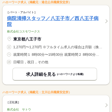
ハローワーク求人（掲載元：港北公共職業安定所）
パート・アルバイト
病院清掃スタッフ／八王子市／西八王子病
院
株式会社コスモワークス
東京都八王子市
1,270円〜1,270円 ※フルタイム求人の場合は月額（換算額）、パート求人の場合は時間額を表示しています。
就業時間１ 8時00分〜15時30分 就業時間２ 8時00分〜12時00分 就業時間３ 13時00分〜15時30分 就業時間に関する特記事項 （１）（２）（３）選択可 <BR> （１）は休憩６０分あり
日曜日，祝日，その他
求人詳細を見る
(ハローワークより転載)
ハローワーク求人（掲載元：立川公共職業安定所）
正社員
株式会社 サトウ