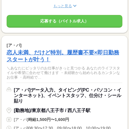
もっと見る
応募する（バイトル求人）
[ア・パ]
恋人未満、だけど特別。履歴書不要×即日勤務
スタートが叶う！
＼あなたにピッタリのお仕事がきっと見つかる あなたのライフスタ
イルや希望に合わせて働けます ・未経験から始められるカンタンな
お仕事 ・高時給で...
[ア・パ]データ入力、タイピング(PC・パソコン・イ
ンターネット)、イベントスタッフ、仕分け・シール
貼り
[勤務地]/東京都八王子市 / 西八王子駅
[ア・パ]
時給1,500円〜1,600円
[ア・パ]08:30〜17:30、09:00〜18:00、10:00〜19:00