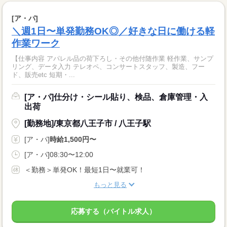
[ア・パ]
＼週1日〜単発勤務OK◎／好きな日に働ける軽
作業ワーク
【仕事内容 アパレル品の荷下ろし・その他付随作業 軽作業、サンプ
リング、データ入力 テレオペ、コンサートスタッフ、製造、フー
ド、販売etc 短期・...
[ア・パ]仕分け・シール貼り、検品、倉庫管理・入
出荷
[勤務地]/東京都八王子市 / 八王子駅
[ア・パ]
時給1,500円〜
[ア・パ]08:30〜12:00
＜勤務＞単発OK！最短1日〜就業可！
もっと見る
応募する（バイトル求人）