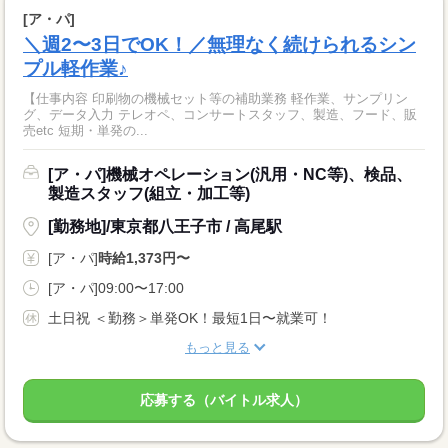
[ア・パ]
＼週2〜3日でOK！／無理なく続けられるシン
プル軽作業♪
【仕事内容 印刷物の機械セット等の補助業務 軽作業、サンプリン
グ、データ入力 テレオペ、コンサートスタッフ、製造、フード、販
売etc 短期・単発の...
[ア・パ]機械オペレーション(汎用・NC等)、検品、
製造スタッフ(組立・加工等)
[勤務地]/東京都八王子市 / 高尾駅
[ア・パ]
時給1,373円〜
[ア・パ]09:00〜17:00
土日祝 ＜勤務＞単発OK！最短1日〜就業可！
もっと見る
応募する（バイトル求人）