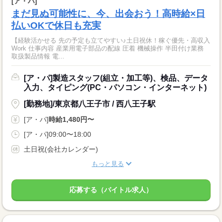
[ア・パ]
まだ見ぬ可能性に、今、出会おう！高時給×日
払いOKで休日も充実
【経験活かせる 先の予定も立てやすい♪土日祝休！稼ぐ優先・高収入
Work 仕事内容 産業用電子部品の配線 圧着 機械操作 半田付け業務
取扱製品情報 電...
[ア・パ]製造スタッフ(組立・加工等)、検品、データ
入力、タイピング(PC・パソコン・インターネット)
[勤務地]/東京都八王子市 / 西八王子駅
[ア・パ]
時給1,480円〜
[ア・パ]09:00〜18:00
土日祝(会社カレンダー)
もっと見る
応募する（バイトル求人）