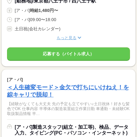
[勤務地]/東京都八王子市 / 西八王子駅
[ア・パ]
時給1,480円〜
[ア・パ]09:00〜18:00
土日祝(会社カレンダー)
もっと見る
応募する（バイトル求人）
[ア・パ]
＜人生確変モード＞金欠で打ちにいけねえ！を
綜キャリで脱却！
【経験がなくても大丈夫 先の予定も立てやすい♪土日祝休！好きな髪
色でOK 仕事内容 半導体の製造装置組立作業日勤 車通勤・未経験OK
取扱製品情報 半...
[ア・パ]製造スタッフ(組立・加工等)、検品、データ
入力、タイピング(PC・パソコン・インターネット)