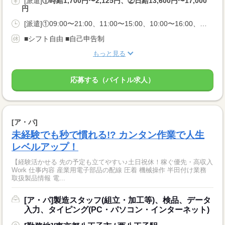
[派遣]
①時給1,700円〜2,125円、②日給13,600円〜17,000
円
[派遣]①09:00〜21:00、11:00〜15:00、10:00〜16:00、②09:00〜18:00
■シフト自由 ■自己申告制
もっと見る
応募する（バイトル求人）
[ア・パ]
未経験でも秒で慣れる!? カンタン作業で人生
レベルアップ！
【経験活かせる 先の予定も立てやすい♪土日祝休！稼ぐ優先・高収入
Work 仕事内容 産業用電子部品の配線 圧着 機械操作 半田付け業務
取扱製品情報 電...
[ア・パ]製造スタッフ(組立・加工等)、検品、データ
入力、タイピング(PC・パソコン・インターネット)