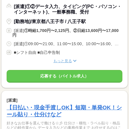
[派遣]①②データ入力、タイピング(PC・パソコン・
インターネット)、一般事務職、受付
[勤務地]/東京都八王子市 / 八王子駅
[派遣]
①時給1,700円〜2,125円、②日給13,600円〜17,000
円
[派遣]①09:00〜21:00、11:00〜15:00、10:00〜16:00、②09:00〜18:00
■シフト自由 ■自己申告制
もっと見る
応募する（バイトル求人）
[派遣]
【日払い・現金手渡しOK】短期・単発OK！シ
ール貼り・仕分けなど
好きなお仕事を選んで働ける☆彡 仕分け・梱包・ラベル貼り・検品
などの軽作業から データ入力などの事務作業まで お任せするのはこ