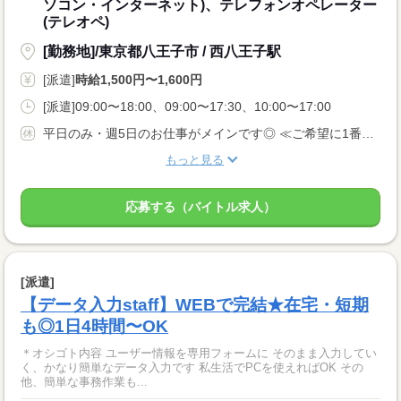
ソコン・インターネット)、テレフォンオペレーター
(テレオペ)
[勤務地]/東京都八王子市 / 西八王子駅
[派遣]
時給1,500円〜1,600円
[派遣]09:00〜18:00、09:00〜17:30、10:00〜17:00
平日のみ・週5日のお仕事がメインです◎ ≪ご希望に1番近いお仕事をご紹介いたします♪≫
もっと見る
応募する（バイトル求人）
[派遣]
【データ入力staff】WEBで完結★在宅・短期
も◎1日4時間〜OK
＊オシゴト内容 ユーザー情報を専用フォームに そのまま入力してい
く、かなり簡単なデータ入力です 私生活でPCを使えればOK その
他、簡単な事務作業も...