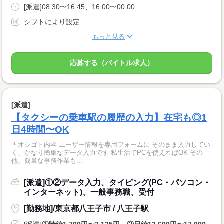
[派遣]08:30〜16:45、16:00〜00:00
シフトにより設定
もっと見る
応募する（バイトル求人）
[派遣]
【タクシーの乗車駅の履歴の入力】在宅も◎1
日4時間〜OK
＊オシゴト内容 ユーザー情報を専用フォームに そのまま入力してい
く、かなり簡単なデータ入力です 私生活でPCを使えればOK その
他、簡単な事務作業も...
[派遣]①②データ入力、タイピング(PC・パソコン・
インターネット)、一般事務職、受付
[勤務地]/東京都八王子市 / 八王子駅