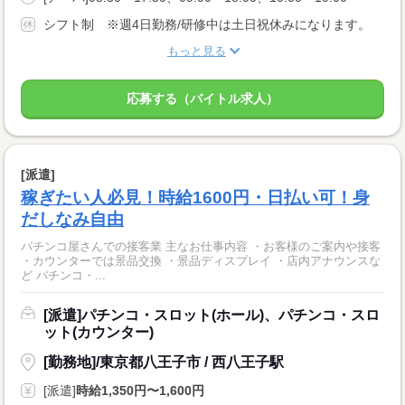
シフト制 ※週4日勤務/研修中は土日祝休みになります。
もっと見る
応募する（バイトル求人）
[派遣]
稼ぎたい人必見！時給1600円・日払い可！身
だしなみ自由
パチンコ屋さんでの接客業 主なお仕事内容 ・お客様のご案内や接客
・カウンターでは景品交換 ・景品ディスプレイ ・店内アナウンスな
ど パチンコ・...
[派遣]パチンコ・スロット(ホール)、パチンコ・スロ
ット(カウンター)
[勤務地]/東京都八王子市 / 西八王子駅
[派遣]
時給1,350円〜1,600円