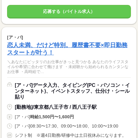
応募する（バイトル求人）
[ア・パ]
恋人未満、だけど特別。履歴書不要×即日勤務
スタートが叶う！
＼あなたにピッタリのお仕事がきっと見つかる あなたのライフスタ
イルや希望に合わせて働けます ・未経験から始められるカンタンな
お仕事 ・高時給で...
[ア・パ]データ入力、タイピング(PC・パソコン・イ
ンターネット)、イベントスタッフ、仕分け・シール
貼り
[勤務地]/東京都八王子市 / 西八王子駅
[ア・パ]
時給1,500円〜1,600円
[ア・パ]08:30〜17:30、09:00〜18:00、10:00〜19:00
シフト制 ※週4日勤務/研修中は土日祝休みになります。