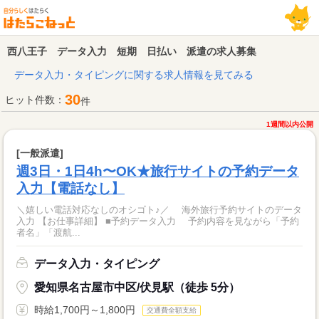
西八王子 データ入力 短期 日払い 派遣の求人募集
データ入力・タイピングに関する求人情報を見てみる
30
ヒット件数：
件
1週間以内公開
[一般派遣]
週3日・1日4h〜OK★旅行サイトの予約データ
入力【電話なし】
＼嬉しい電話対応なしのオシゴト♪／ 海外旅行予約サイトのデータ
入力 【お仕事詳細】 ■予約データ入力 予約内容を見ながら「予約
者名」「渡航...
データ入力・タイピング
愛知県名古屋市中区/伏見駅（徒歩 5分）
時給1,700円～1,800円
交通費全額支給