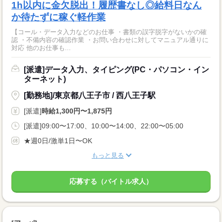
1h以内に金欠脱出！履歴書なし◎給料日なん
か待たずに稼ぐ軽作業
【コール・データ入力などのお仕事 ・書類の誤字脱字がないかの確
認 ・不備内容の確認作業 ・お問い合わせに対してマニュアル通りに
対応 他のお仕事も...
[派遣]データ入力、タイピング(PC・パソコン・イン
ターネット)
[勤務地]/東京都八王子市 / 西八王子駅
[派遣]
時給1,300円〜1,875円
[派遣]09:00〜17:00、10:00〜14:00、22:00〜05:00
★週0日/激単1日〜OK
もっと見る
応募する（バイトル求人）