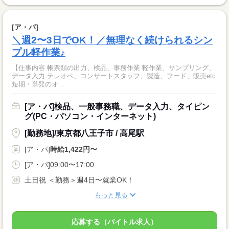
[ア・パ]
＼週2〜3日でOK！／無理なく続けられるシン
プル軽作業♪
【仕事内容 帳票類の出力、検品、事務作業 軽作業、サンプリング、
データ入力 テレオペ、コンサートスタッフ、製造、フード、販売etc
短期・単発のオ...
[ア・パ]検品、一般事務職、データ入力、タイピン
グ(PC・パソコン・インターネット)
[勤務地]/東京都八王子市 / 高尾駅
[ア・パ]
時給1,422円〜
[ア・パ]09:00〜17:00
土日祝 ＜勤務＞週4日〜就業OK！
もっと見る
応募する（バイトル求人）