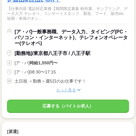
【仕事内容 電話対応業務【期間限定募集 軽作業、サンプリング、デ
ータ入力 テレオペ、コンサートスタッフ、製造、フード、販売etc
短期・単発のオシ...
[ア・パ]一般事務職、データ入力、タイピング(PC・
パソコン・インターネット)、テレフォンオペレータ
ー(テレオペ)
[勤務地]/東京都八王子市 / 八王子駅
[ア・パ]
時給1,550円〜
[ア・パ]08:30〜17:15
土日祝 ＜勤務＞週5日のお仕事です！
もっと見る
応募する（バイトル求人）
[派遣]