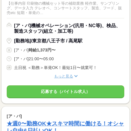
【仕事内容 印刷物の機械セット等の補助業務 軽作業、サンプリン
グ、データ入力 テレオペ、コンサートスタッフ、製造、フード、販
売etc 短期・単発の...
[ア・パ]機械オペレーション(汎用・NC等)、検品、
製造スタッフ(組立・加工等)
[勤務地]/東京都八王子市 / 高尾駅
[ア・パ]
時給1,373円〜
[ア・パ]21:00〜05:00
土日祝 ＜勤務＞単発OK！最短1日〜就業可！
もっと見る
応募する（バイトル求人）
[ア・パ]
★週0〜勤務OK★スキマ時間に働ける！オシャ
レ自由&日払いOK！