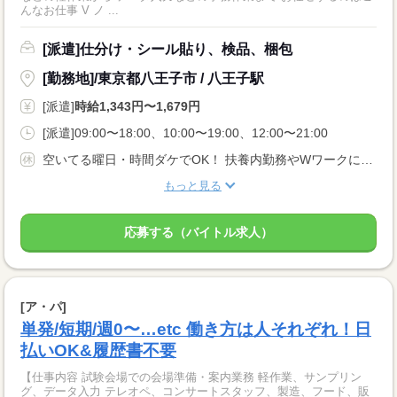
んなお仕事 V ノ ...
[派遣]仕分け・シール貼り、検品、梱包
[勤務地]/東京都八王子市 / 八王子駅
[派遣]
時給1,343円〜1,679円
[派遣]09:00〜18:00、10:00〜19:00、12:00〜21:00
空いてる曜日・時間ダケでOK！ 扶養内勤務やWワークにもピッタリ♪ 登録後は好きな時に働ける★
もっと見る
応募する（バイトル求人）
[ア・パ]
単発/短期/週0〜…etc 働き方は人それぞれ！日
払いOK&履歴書不要
【仕事内容 試験会場での会場準備・案内業務 軽作業、サンプリン
グ、データ入力 テレオペ、コンサートスタッフ、製造、フード、販