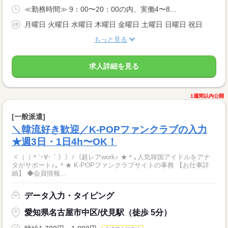
≪勤務時間≫ 9：00〜20：00の内、実働4〜8...
月曜日 火曜日 水曜日 木曜日 金曜日 土曜日 日曜日 祝日
もっと見る
求人詳細を見る
1週間以内公開
[一般派遣]
＼韓流好き歓迎／K-POPファンクラブの入力
★週3日・1日4h〜OK！
ヾ（（＊´･∀･｀））ﾉ｛超レアwork♪ ★＊｡人気韓国アイドルをアナ
タがサポート♪｡＊★ K-POPファンクラブサイトの事務 【お仕事詳
細】 ◆会員情報...
データ入力・タイピング
愛知県名古屋市中区/伏見駅（徒歩 5分）