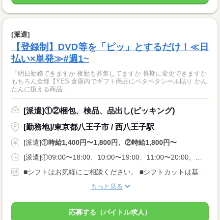
[派遣]
【登録制】DVD等を「ピッ」とするだけ！≪日
払い×単発≫#週1~
「明日勤務できますか 夜勤も募集してますか 長期に変更できますか
もちろん全部【YES 倉庫内でギフト商品にペタペタシール貼り かん
たんに扱える商品...
[派遣]①②梱包、検品、品出し(ピッキング)
[勤務地]/東京都八王子市 / 西八王子駅
[派遣]
①時給1,400円〜1,800円、②時給1,800円〜
[派遣]①09:00〜18:00、10:00〜19:00、11:00〜20:00、②20:00〜05:00、21:00〜06:00、22:00〜07:00
■シフトはお気軽にご相談ください。 ■シフトカットは基本的にありません ※土日祝休みも相談OK
もっと見る
応募する（バイトル求人）