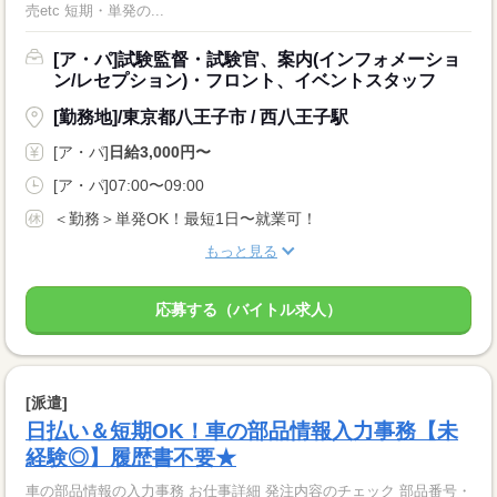
売etc 短期・単発の...
[ア・パ]試験監督・試験官、案内(インフォメーショ
ン/レセプション)・フロント、イベントスタッフ
[勤務地]/東京都八王子市 / 西八王子駅
[ア・パ]
日給3,000円〜
[ア・パ]07:00〜09:00
＜勤務＞単発OK！最短1日〜就業可！
もっと見る
応募する（バイトル求人）
[派遣]
日払い＆短期OK！車の部品情報入力事務【未
経験◎】履歴書不要★
車の部品情報の入力事務 お仕事詳細 発注内容のチェック 部品番号・