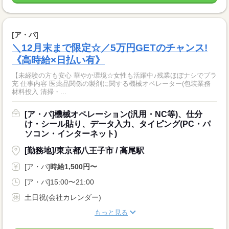
[ア・パ]
＼12月末まで限定☆／5万円GETのチャンス!
《高時給×日払い有》
【未経験の方も安心 華やか環境☆女性も活躍中♪残業ほぼナシでプラ
充 仕事内容 医薬品関係の製剤に関する機械オペレーター(包装業務
材料投入 清掃・...
[ア・パ]機械オペレーション(汎用・NC等)、仕分
け・シール貼り、データ入力、タイピング(PC・パ
ソコン・インターネット)
[勤務地]/東京都八王子市 / 高尾駅
[ア・パ]
時給1,500円〜
[ア・パ]15:00〜21:00
土日祝(会社カレンダー)
もっと見る