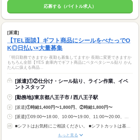
応募する（バイトル求人）
[派遣]
【TEL面談】ギフト商品にシールをぺたっでO
K◎日払い×大量募集
「明日勤務できますか 夜勤も募集してますか 長期に変更できますか
もちろん全部【YES 倉庫内でギフト商品にペタペタシール貼り かん
たんに扱える商品...
[派遣]①②仕分け・シール貼り、ライン作業、イベ
ントスタッフ
[勤務地]/東京都八王子市 / 西八王子駅
[派遣]
①時給1,400円〜1,800円、②時給1,800円〜
[派遣]①09:00〜18:00、10:00〜19:00、11:00〜20:00、②20:00〜05:00、21:00〜06:00、22:00〜07:00
■シフトはお気軽にご相談ください。 ■シフトカットは基本的にありません ※土日祝休みも相談OK
もっと見る