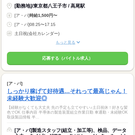
[勤務地]/東京都八王子市 / 高尾駅
[ア・パ]
時給1,500円〜
[ア・パ]08:25〜17:15
土日祝(会社カレンダー)
もっと見る
応募する（バイトル求人）
[ア・パ]
しっかり稼げて好待遇…それって最高じゃん！
未経験大歓迎◎
【経験がなくても大丈夫 先の予定も立てやすい♪土日祝休！好きな髪
色でOK 仕事内容 半導体の製造装置組立作業日勤 車通勤・未経験OK
取扱製品情報 半...
[ア・パ]製造スタッフ(組立・加工等)、検品、データ