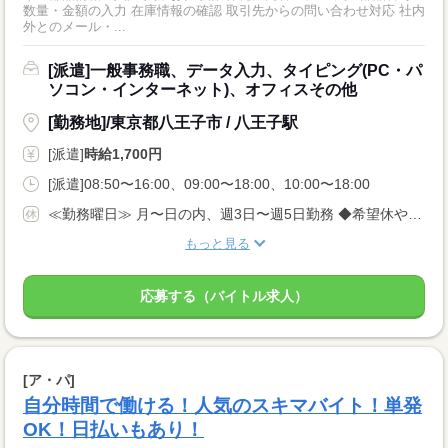
数量・金額の入力 在庫情報の確認 取引先からの問い合わせ対応 社内
外とのメール・...
[派遣]一般事務職、データ入力、タイピング(PC・パ
ソコン・インターネット)、オフィスその他
[勤務地]/東京都八王子市 / 八王子駅
[派遣]
時給1,700円
[派遣]08:50〜16:00、09:00〜18:00、10:00〜18:00
≪勤務曜日≫ 月〜日の内、週3日〜週5日勤務 ◆希望休や勤務曜日固定の相談OK ◆平日休み…土日休みなども可能
もっと見る
応募する（バイトル求人）
[ア・パ]
自分時間で働ける！人気のスキマバイト！単発
OK！日払いもあり！