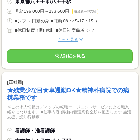
東京都八王子市/八王子駅
月給195,000円～233,500円
交通費一部支給
■シフト 日勤のみ ■日勤 08：45-17：15（...
■休日制度 4週8休制 ■休日制度備考 シフ...
もっと見る
求人詳細を見る
[正社員]
★残業少な目★車通勤OK★精神科病院での病
棟業務です
※この求人情報はディップの転職エージェントサービスによる職業
紹介になります。 ■仕事内容 病棟内看護業務全般を担当します 生活
支援、認知行動療...
看護師・准看護師