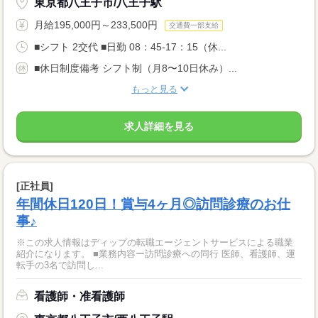
東京都八王子市/八王子駅
月給195,000円～233,500円
交通費一部支給
■シフト 2交代 ■日勤 08：45-17：15（休...
■休日制度備考 シフト制（月8〜10日休み）...
もっと見る
求人詳細を見る
[正社員]
年間休日120日！賞与4ヶ月◎訪問診療のお仕
事♪
※この求人情報はディップの転職エージェントサービスによる職業
紹介になります。 ■業務内容ー訪問診療への同行 医師、看護師、運
転手の3名で訪問し...
看護師・准看護師