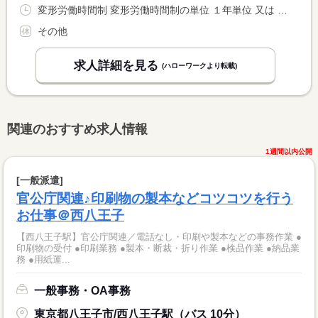
変形労働時間制 変形労働時間制の単位 １年単位 又は 5時30分〜21時00分の時間の間の8時間程度
その他
求人詳細を見る
(ハローワークより転載)
関連のおすすめ求人情報
1週間以内公開
[一般派遣]
官公庁関連♪印刷物の製本などコツコツを行う
お仕事＠西八王子
【西八王子駅】官公庁関連／電話なし・印刷や製本などの事務作業 ●
印刷物の受付 ●印刷業務 ●製本・断裁・折り作業 ●検品作業 ●納品業
務 ●用紙運...
一般事務・OA事務
東京都八王子市/西八王子駅（バス 10分）