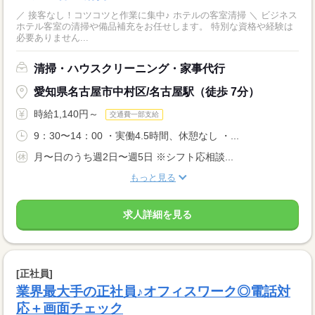
／ 接客なし！コツコツと作業に集中♪ ホテルの客室清掃 ＼ ビジネス
ホテル客室の清掃や備品補充をお任せします。 特別な資格や経験は
必要ありません...
清掃・ハウスクリーニング・家事代行
愛知県名古屋市中村区/名古屋駅（徒歩 7分）
時給1,140円～
交通費一部支給
9：30〜14：00 ・実働4.5時間、休憩なし ・...
月〜日のうち週2日〜週5日 ※シフト応相談...
もっと見る
求人詳細を見る
[正社員]
業界最大手の正社員♪オフィスワーク◎電話対
応＋画面チェック