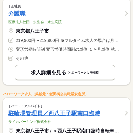
正社員
介護職
医療法人社団 永生会 永生病院
東京都八王子市
219,900円〜219,900円 ※フルタイム求人の場合は月額（換算額）、パート求人の場合は時間額を表示しています。
変形労働時間制 変形労働時間制の単位 １ヶ月単位 就業時間１ 7時00分〜15時00分 就業時間２ 11時30分〜19時30分 就業時間３ 8時55分〜16時55分 就業時間に関する特記事項 ・就業時間（４）は夜勤 <BR> １６：３０〜０９：３０（休憩１８０分）
その他
求人詳細を見る
(ハローワークより転載)
ハローワーク求人（掲載元：飯田橋公共職業安定所）
パート・アルバイト
駐輪場管理員／西八王子駅南口臨時
サイカパーキング株式会社
東京都八王子市 / ＜西八王子駅南口臨時自転車駐車場＞