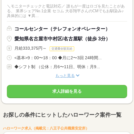
＼モニターチェックと電話対応／ 誰もが一度はロゴを見たことがあ
る、 業界シェアNo.1企業 セコム 大谷翔平さんのCMでもお馴染み♪
具体的には ▼異...
コールセンター（テレフォンオペレーター）
愛知県名古屋市中村区/名古屋駅（徒歩 3分）
月給333,375円～
交通費全額支給
<基本>9：00〜18：00 ◆月に2〜3回 24時間...
◆シフト制 （公休：月6〜11日、明休：月9...
もっと見る
求人詳細を見る
お探しの条件にヒットしたハローワーク案件一覧
ハローワーク求人（掲載元：八王子公共職業安定所）