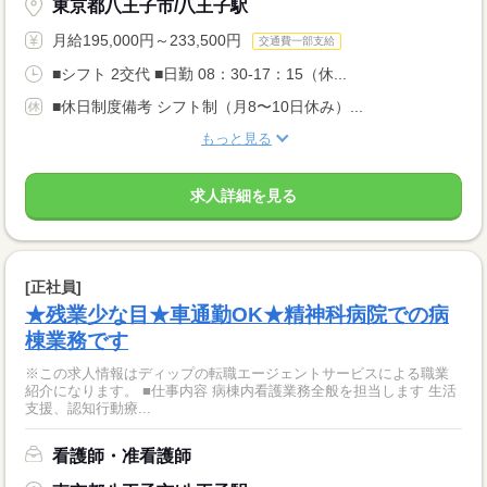
東京都八王子市/八王子駅
月給195,000円～233,500円
交通費一部支給
■シフト 2交代 ■日勤 08：30-17：15（休...
■休日制度備考 シフト制（月8〜10日休み）...
もっと見る
求人詳細を見る
[正社員]
★残業少な目★車通勤OK★精神科病院での病
棟業務です
※この求人情報はディップの転職エージェントサービスによる職業
紹介になります。 ■仕事内容 病棟内看護業務全般を担当します 生活
支援、認知行動療...
看護師・准看護師