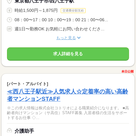
東京都八王子市/西八王子駅
時給1,500円～1,875円
交通費全額支給
08：00〜17：00 10：00〜19：00 21：00〜06...
週1日〜勤務OK お気軽にお問い合わせくださ...
もっと見る
求人詳細を見る
本日公開
[パート・アルバイト]
≪西八王子駅近≫人気求人☆定着率の高い高齢
者マンションSTAFF
※この求人情報は株式会社コトリオによる職業紹介になります。 ■高
齢者向けマンション（サ高住）STAFF募集 入居者様の生活をサポー
トするお仕事 ◇...
介護助手