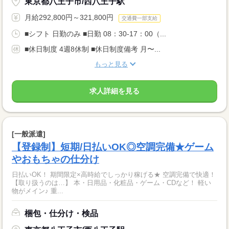
東京都八王子市/西八王子駅
月給292,800円～321,800円
交通費一部支給
■シフト 日勤のみ ■日勤 08：30-17：00（...
■休日制度 4週8休制 ■休日制度備考 月〜...
もっと見る
求人詳細を見る
[一般派遣]
【登録制】短期/日払いOK◎空調完備★ゲーム
やおもちゃの仕分け
日払いOK！ 期間限定×高時給でしっかり稼げる★ 空調完備で快適！
【取り扱うのは…】 本・日用品・化粧品・ゲーム・CDなど！ 軽い
物がメイン♪ 重...
梱包・仕分け・検品