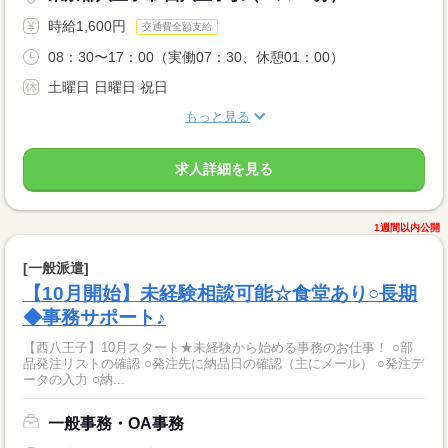
時給1,600円
交通費全額支給
08：30〜17：00（実働07：30、休憩01：00）
土曜日 日曜日 祝日
もっと見る
求人詳細を見る
1週間以内公開
[一般派遣]
【10月開始】未経験相談可能☆食堂あり○長期
◆事務サポート♪
【西八王子】10月スタート★未経験から始める事務のお仕事！ ○部
品発注リストの確認 ○発注先に納品日の確認（主にメール） ○発注デ
ータの入力 ○納...
一般事務・OA事務