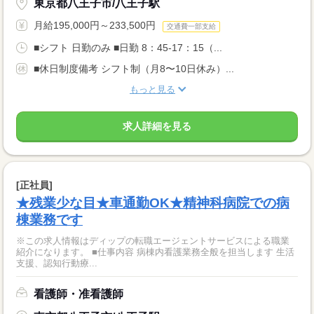
東京都八王子市/八王子駅
月給195,000円～233,500円
交通費一部支給
■シフト 日勤のみ ■日勤 8：45-17：15（...
■休日制度備考 シフト制（月8〜10日休み）...
もっと見る
求人詳細を見る
[正社員]
★残業少な目★車通勤OK★精神科病院での病
棟業務です
※この求人情報はディップの転職エージェントサービスによる職業
紹介になります。 ■仕事内容 病棟内看護業務全般を担当します 生活
支援、認知行動療...
看護師・准看護師