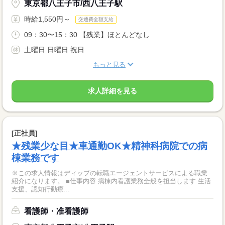
東京都八王子市/西八王子駅
時給1,550円～
交通費全額支給
09：30〜15：30 【残業】ほとんどなし
土曜日 日曜日 祝日
もっと見る
求人詳細を見る
[正社員]
★残業少な目★車通勤OK★精神科病院での病
棟業務です
※この求人情報はディップの転職エージェントサービスによる職業
紹介になります。 ■仕事内容 病棟内看護業務全般を担当します 生活
支援、認知行動療...
看護師・准看護師