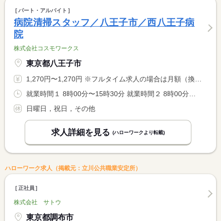
パート・アルバイト
病院清掃スタッフ／八王子市／西八王子病
院
株式会社コスモワークス
東京都八王子市
1,270円〜1,270円 ※フルタイム求人の場合は月額（換算額）、パート求人の場合は時間額を表示しています。
就業時間１ 8時00分〜15時30分 就業時間２ 8時00分〜12時00分 就業時間３ 13時00分〜15時30分 就業時間に関する特記事項 （１）（２）（３）選択可 <BR> （１）は休憩６０分あり
日曜日，祝日，その他
求人詳細を見る
(ハローワークより転載)
ハローワーク求人（掲載元：立川公共職業安定所）
正社員
株式会社 サトウ
東京都調布市