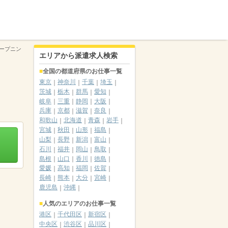
ープニン
エリアから派遣求人検索
全国の都道府県のお仕事一覧
東京
神奈川
千葉
埼玉
茨城
栃木
群馬
愛知
岐阜
三重
静岡
大阪
兵庫
京都
滋賀
奈良
和歌山
北海道
青森
岩手
宮城
秋田
山形
福島
山梨
長野
新潟
富山
石川
福井
岡山
鳥取
島根
山口
香川
徳島
愛媛
高知
福岡
佐賀
長崎
熊本
大分
宮崎
鹿児島
沖縄
人気のエリアのお仕事一覧
港区
千代田区
新宿区
中央区
渋谷区
品川区