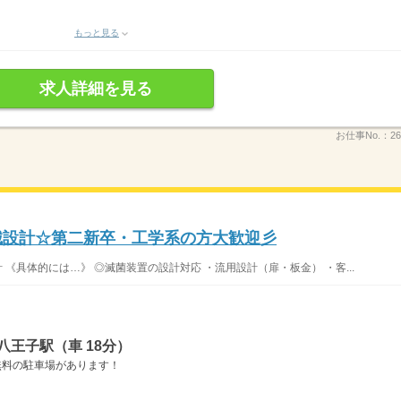
もっと見る
求人詳細を見る
お仕事No.：
26
機械設計☆第二新卒・工学系の方大歓迎彡
 《具体的には…》 ◎滅菌装置の設計対応 ・流用設計（扉・板金） ・客...
八王子駅（車 18分）
■無料の駐車場があります！