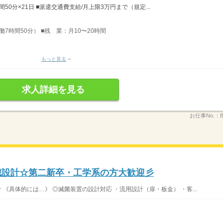
間50分×21日 ■派遣交通費支給/月上限3万円まで（規定...
実働7時間50分） ■残 業：月10〜20時間
もっと見る
求人詳細を見る
お仕事No.：
B
機械設計☆第二新卒・工学系の方大歓迎彡
 《具体的には…》 ◎滅菌装置の設計対応 ・流用設計（扉・板金） ・客...