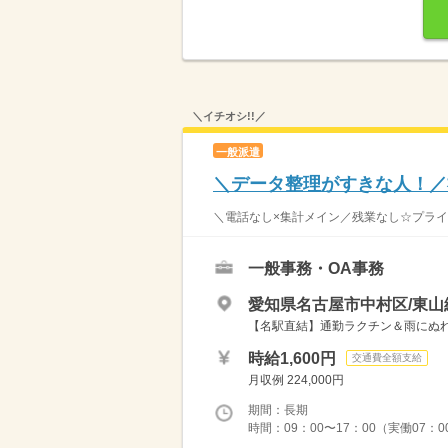
＼イチオシ!!／
一般派遣
＼データ整理がすきな人！／
＼電話なし×集計メイン／残業なし☆プライベ
一般事務・OA事務
愛知県名古屋市中村区/東山
【名駅直結】通勤ラクチン＆雨にぬ
時給1,600円
交通費全額支給
月収例 224,000円
期間：長期
時間：09：00〜17：00（実働07：