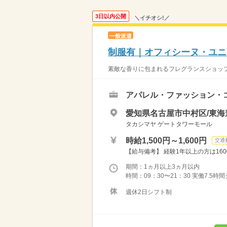
3日以内公開
＼イチオシ!／
一般派遣
制服有｜オフィシーヌ・ユニ
素敵な香りに包まれるフレグランスショップ
アパレル・ファッション・
愛知県名古屋市中村区/東海
タカシマヤ ゲートタワーモール
時給1,500円～1,600円
交通
【給与備考】 経験1年以上の方は1600
期間：1ヵ月以上3ヵ月以内
時間：09：30〜21：30 実働7.5
週休2日シフト制