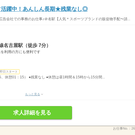
ッフ活躍中！あんしん長期★残業なし◎
広告会社での事務のお仕事♪＠名駅【人気＊スポーツブランドの販促物手配〜請...
線名古屋駅（徒歩 7分）
線を利用の方にも便利です
即日スタート
5、休憩01：15） ●残業なし ●休憩は昼1時間＆15時から15分間...
もっと見る
求人詳細を見る
お仕事No.：
26