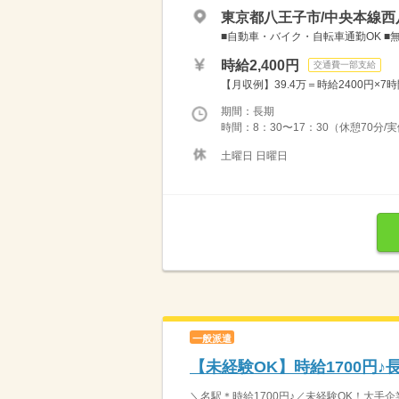
東京都八王子市/中央本線西
■自動車・バイク・自転車通勤OK 
時給2,400円
交通費一部支給
【月収例】39.4万＝時給2400円×7時
期間：長期
時間：8：30〜17：30（休憩70分/
土曜日 日曜日
一般派遣
【未経験OK】時給1700円♪
＼名駅＊時給1700円♪／未経験OK！大手企