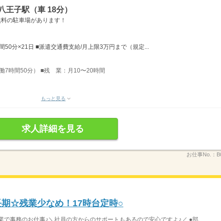
八王子駅（車 18分）
■無料の駐車場があります！
間50分×21日 ■派遣交通費支給/月上限3万円まで（規定...
実働7時間50分） ■残 業：月10〜20時間
もっと見る
求人詳細を見る
お仕事No.：
B
長期☆残業少なめ！17時台定時○
業で事務のお仕事♪＼社員の方からのサポートもあるので安心ですよ♪／ ●部...