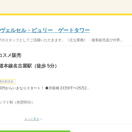
ヴェルセル・ビュリー ゲートタワー
のスタッフとしてご活躍いただきます。 《主な業務》 ・接客販売及び付帯...
コスメ販売
道本線名古屋駅（徒歩 5分）
費全額支給
円からいきなりスタート！ ◆月収例 23万6千〜25万2...
時間シフト制（休憩90分）
もっと見る