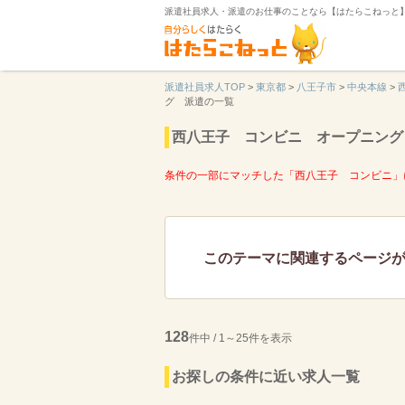
派遣社員求人・派遣のお仕事のことなら【はたらこねっと
派遣社員求人TOP
>
東京都
>
八王子市
>
中央本線
>
グ 派遣の一覧
西八王子 コンビニ オープニング
条件の一部にマッチした「西八王子 コンビニ」
このテーマに関連するページ
128
件中 / 1～25件を表示
お探しの条件に近い求人一覧