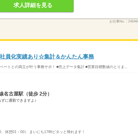
求人詳細を見る
お仕事No.：
24646
社員化実績あり☆集計＆かんたん事務
ートとの両立が叶う事務サポ！ ■売上データ集計 ■営業目標数値のとりま...
線名古屋駅（徒歩 2分）
れずに通勤できますよ♪
00、休憩01：00） まいにち17時ピタッと帰れます！