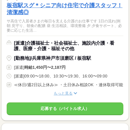
板宿駅スグ＊シニア向け住宅で介護スタッフ！
清潔感◎
サ高住で入居者さまの毎日を支える介護のお仕事です 1日の流れ(例
朝:見守り、朝食の配膳 昼:生活相談、環境整備 夕:夕食サポート、必
要に応じた生活...
[派遣]介護福祉士・社会福祉士、施設内介護・看
護、医療・介護・福祉その他
[勤務地]/兵庫県神戸市須磨区 / 板宿駅
[派遣]
時給1,450円〜2,187円
[派遣]09:00〜18:00、10:30〜19:30、16:00〜09:00
≪休日/週2日以上休み≫ ・土日休み相談OK ・連休取得可能
もっと見る
応募する（バイトル求人）