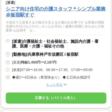
[派遣]
シニア向け住宅の介護スタッフ＊シンプル業務
＠板宿駅すぐ
サ高住で入居者さまの毎日を支える介護のお仕事です お部屋の掃除
洗濯や片付けなどのカンタンなお手伝い 健康の状態に合わせた介助
業務 お話相手 な...
[派遣]介護福祉士・社会福祉士、施設内介護・看
護、医療・介護・福祉その他
[勤務地]/兵庫県神戸市須磨区 / 板宿駅
[派遣]
時給1,450円〜2,187円
[派遣]07:00〜16:00、08:30〜17:30、17:00〜09:00
◆週2〜4日休み（希望休あり） ◆土日休み相談可
もっと見る
応募する（バイトル求人）