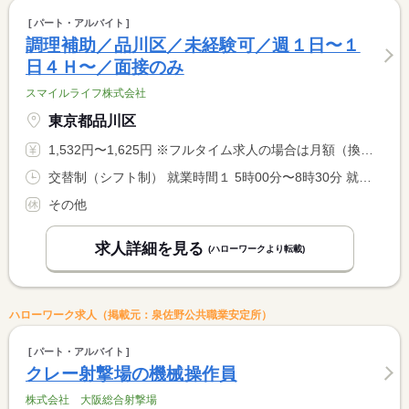
パート・アルバイト
調理補助／品川区／未経験可／週１日〜１
日４Ｈ〜／面接のみ
スマイルライフ株式会社
東京都品川区
1,532円〜1,625円 ※フルタイム求人の場合は月額（換算額）、パート求人の場合は時間額を表示しています。
交替制（シフト制） 就業時間１ 5時00分〜8時30分 就業時間２ 10時00分〜14時00分 就業時間３ 15時45分〜19時45分 就業時間に関する特記事項 休憩時間は、就業時間により異なります。
その他
求人詳細を見る
(ハローワークより転載)
ハローワーク求人（掲載元：泉佐野公共職業安定所）
パート・アルバイト
クレー射撃場の機械操作員
株式会社 大阪総合射撃場