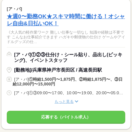
[ア・パ]
★週0〜勤務OK★スキマ時間に働ける！オシャ
レ自由&日払いOK！
《大人気の軽作業ワーク 難しい仕事な一切なし 知識や経験は不要で
す こんなお仕事紹介できます ハガキや郵便物の仕分け ゲームやアイ
ドルグッズの仕...
[ア・パ]①②③仕分け・シール貼り、品出し(ピッキ
ング)、イベントスタッフ
[勤務地]/兵庫県神戸市長田区 / 高速長田駅
[ア・パ]
①時給1,500円〜1,875円、②時給1,875円〜、③日
給12,000円〜15,000円
[ア・パ]①③09:00〜17:00、10:00〜19:00、20:00〜05:00、②10:00〜06:00
もっと見る
応募する（バイトル求人）