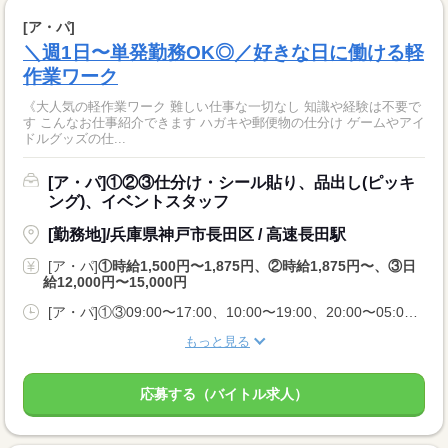
[ア・パ]
＼週1日〜単発勤務OK◎／好きな日に働ける軽
作業ワーク
《大人気の軽作業ワーク 難しい仕事な一切なし 知識や経験は不要で
す こんなお仕事紹介できます ハガキや郵便物の仕分け ゲームやアイ
ドルグッズの仕...
[ア・パ]①②③仕分け・シール貼り、品出し(ピッキ
ング)、イベントスタッフ
[勤務地]/兵庫県神戸市長田区 / 高速長田駅
[ア・パ]
①時給1,500円〜1,875円、②時給1,875円〜、③日
給12,000円〜15,000円
[ア・パ]①③09:00〜17:00、10:00〜19:00、20:00〜05:00、②10:00〜06:00
もっと見る
応募する（バイトル求人）