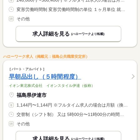
変形労働時間制 変形労働時間制の単位 １ヶ月単位 就業時間１ 6時00分〜15時00分 就業時間に関する特記事項 変形労働制により６〜８時間（週４０時間未満の勤務）
その他
求人詳細を見る
(ハローワークより転載)
ハローワーク求人（掲載元：福島公共職業安定所）
パート・アルバイト
早朝品出し（５時間程度）
イオン東北株式会社 イオンスタイル伊達（仮称）
福島県伊達市
1,144円〜1,144円 ※フルタイム求人の場合は月額（換算額）、パート求人の場合は時間額を表示しています。
交替制（シフト制） 又は 5時00分〜11時00分の時間の間の5時間程度 就業時間に関する特記事項 １日４〜５時間程度の勤務（週２０時間未満） <BR> 休憩時間に関して６時間以上は「４５分・６０分」から選択可
その他
求人詳細を見る
(ハローワークより転載)