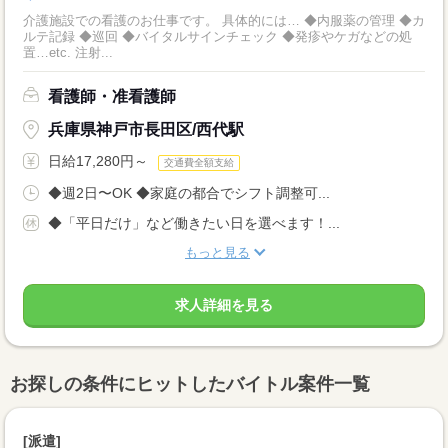
介護施設での看護のお仕事です。 具体的には… ◆内服薬の管理 ◆カ
ルテ記録 ◆巡回 ◆バイタルサインチェック ◆発疹やケガなどの処
置…etc. 注射...
看護師・准看護師
兵庫県神戸市長田区/西代駅
日給17,280円～
交通費全額支給
◆週2日〜OK ◆家庭の都合でシフト調整可...
◆「平日だけ」など働きたい日を選べます！...
もっと見る
求人詳細を見る
お探しの条件にヒットしたバイトル案件一覧
[派遣]