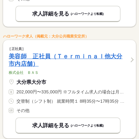
求人詳細を見る
(ハローワークより転載)
ハローワーク求人（掲載元：大分公共職業安定所）
正社員
美容師 正社員（Ｔｅｒｍｉｎａｌ他大分
市内店舗）
株式会社 ＢＡＳ
大分県大分市
202,000円〜335,000円 ※フルタイム求人の場合は月額（換算額）、パート求人の場合は時間額を表示しています。
交替制（シフト制） 就業時間１ 8時35分〜17時35分 就業時間２ 9時35分〜18時35分 就業時間に関する特記事項 週４０時間超過分は時間外手当支給（固定残業代あり）
その他
求人詳細を見る
(ハローワークより転載)