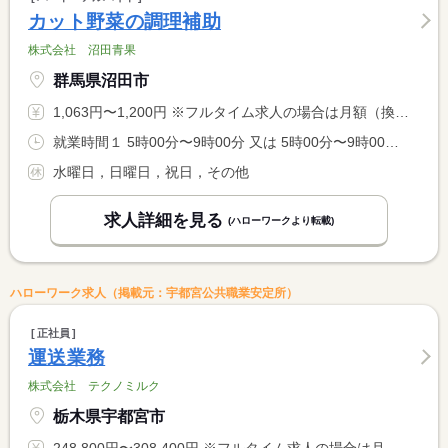
カット野菜の調理補助
株式会社 沼田青果
群馬県沼田市
1,063円〜1,200円 ※フルタイム求人の場合は月額（換算額）、パート求人の場合は時間額を表示しています。
就業時間１ 5時00分〜9時00分 又は 5時00分〜9時00分の時間の間の1時間以上 就業時間に関する特記事項 できれば（１）の就業時間での勤務を希望しますが、１〜４時間の <BR> 間でご相談に応じます。
水曜日，日曜日，祝日，その他
求人詳細を見る
(ハローワークより転載)
ハローワーク求人（掲載元：宇都宮公共職業安定所）
正社員
運送業務
株式会社 テクノミルク
栃木県宇都宮市
248,800円〜308,400円 ※フルタイム求人の場合は月額（換算額）、パート求人の場合は時間額を表示しています。