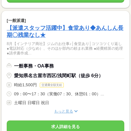
[一般派遣]
【派遣スタッフ活躍中】食堂あり◆あんしん長
期〇残業なし★
8月【インテリア商社】ジムのお仕事♪│食堂あり│コツコツくり返し
●電話対応（少なめ）、そのほか部内の頼まれ業務 ●経費精算の処理
●請求書作成...
一般事務・OA事務
愛知県名古屋市西区/浅間町駅（徒歩 6分）
時給1,500円
交通費全額支給
09：00〜17：30（実働07：30、休憩01：00）...
土曜日 日曜日 祝日
もっと見る
求人詳細を見る