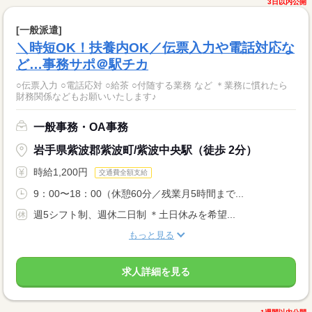
3日以内公開
[一般派遣]
＼時短OK！扶養内OK／伝票入力や電話対応な
ど…事務サポ＠駅チカ
○伝票入力 ○電話応対 ○給茶 ○付随する業務 など ＊業務に慣れたら
財務関係などもお願いいたします♪
一般事務・OA事務
岩手県紫波郡紫波町/紫波中央駅（徒歩 2分）
時給1,200円
交通費全額支給
9：00〜18：00（休憩60分／残業月5時間まで...
週5シフト制、週休二日制 ＊土日休みを希望...
もっと見る
求人詳細を見る