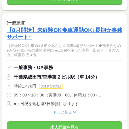
[一般派遣]
【8月開始】未経験OK◆車通勤OK♪長期☆事務
サポート○
【未経験OK】車通勤OK☆あんしん長期○事務サポート◆残業少なめ
●お取引先からの受発注対応 ●Excelを使った商品・出荷データの入
力、帳票作成 ●出...
一般事務・OA事務
千葉県成田市/空港第２ビル駅（車 14分）
時給1,470円
交通費全額支給
09：00〜18：00（実働08：00、休憩01：00）...
●土日祝を含む週5日勤務になります
もっと見る
求人詳細を見る