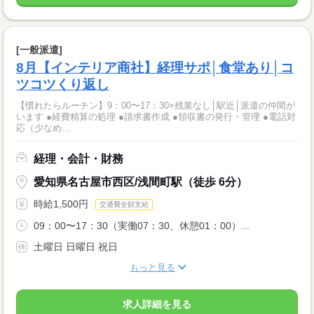
[一般派遣]
8月【インテリア商社】経理サポ│食堂あり│コ
ツコツくり返し
【慣れたらルーチン】9：00〜17：30×残業なし│駅近│派遣の仲間が
います ●経費精算の処理 ●請求書作成 ●領収書の発行・管理 ●電話対
応（少なめ...
経理・会計・財務
愛知県名古屋市西区/浅間町駅（徒歩 6分）
時給1,500円
交通費全額支給
09：00〜17：30（実働07：30、休憩01：00）...
土曜日 日曜日 祝日
もっと見る
求人詳細を見る