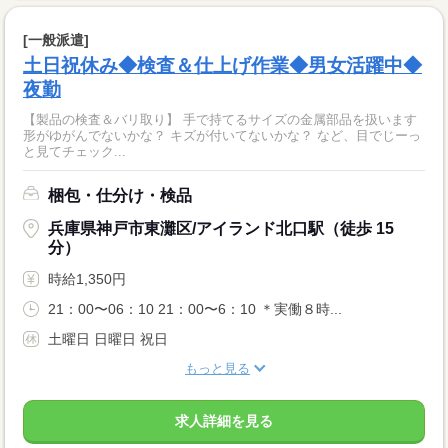
[一般派遣]
土日祝休み◆検査＆仕上げ作業◆男女活躍中◆
夜勤
【製品の検査＆バリ取り】 手で持てるサイズの金属部品を扱います
形がゆがんでないかな？ キズが付いてないかな？ など、目でじーっ
と見てチェック...
梱包・仕分け・検品
兵庫県神戸市東灘区/アイランド北口駅（徒歩 15
分）
時給1,350円
21：00〜06：10 21：00〜6：10 ＊実働８時...
土曜日 日曜日 祝日
もっと見る
求人詳細を見る