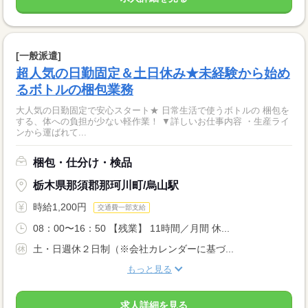
[一般派遣]
超人気の日勤固定＆土日休み★未経験から始め
るボトルの梱包業務
大人気の日勤固定で安心スタート★ 日常生活で使うボトルの 梱包を
する、体への負担が少ない軽作業！ ▼詳しいお仕事内容 ・生産ライ
ンから運ばれて...
梱包・仕分け・検品
栃木県那須郡那珂川町/烏山駅
時給1,200円
交通費一部支給
08：00〜16：50 【残業】 11時間／月間 休...
土・日週休２日制（※会社カレンダーに基づ...
もっと見る
求人詳細を見る