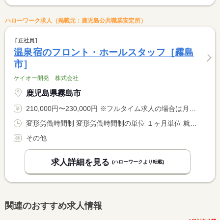
ハローワーク求人（掲載元：鹿児島公共職業安定所）
正社員
温泉宿のフロント・ホールスタッフ［霧島
市］
ケイオー開発 株式会社
鹿児島県霧島市
210,000円〜230,000円 ※フルタイム求人の場合は月額（換算額）、パート求人の場合は時間額を表示しています。
変形労働時間制 変形労働時間制の単位 １ヶ月単位 就業時間１ 7時00分〜16時00分 就業時間２ 9時00分〜18時00分 就業時間３ 13時00分〜22時00分 就業時間に関する特記事項 ＊（１）〜（３）のシフト制 <BR> ＊２２時以降の勤務は１８歳以上に限る（労基法６１条により１８ <BR> 歳未満の就業禁止）
その他
求人詳細を見る
(ハローワークより転載)
関連のおすすめ求人情報