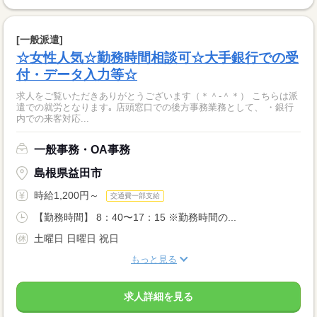
[一般派遣]
☆女性人気☆勤務時間相談可☆大手銀行での受
付・データ入力等☆
求人をご覧いただきありがとうございます（＊＾-＾＊） こちらは派
遣での就労となります｡ 店頭窓口での後方事務業務として、 ・銀行
内での来客対応...
一般事務・OA事務
島根県益田市
時給1,200円～
交通費一部支給
【勤務時間】 8：40〜17：15 ※勤務時間の...
土曜日 日曜日 祝日
もっと見る
求人詳細を見る