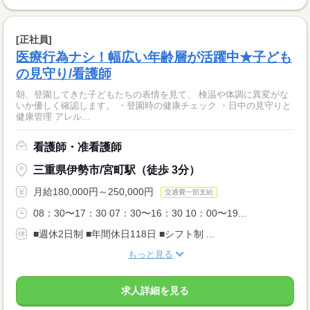
[正社員]
医療行為ナシ！幅広い年齢層が活躍中★子ども
の見守り/看護師
朝、登園してきた子どもたちの表情を見て、 検温や体調に異変がな
いか優しく確認します。 ・登園時の健康チェック ・日中の見守りと
健康管理 アレル...
看護師・准看護師
三重県伊勢市/宮町駅（徒歩 3分）
月給180,000円～250,000円
交通費一部支給
08：30〜17：30 07：30〜16：30 10：00〜19...
■週休2日制 ■年間休日118日 ■シフト制 ...
もっと見る
求人詳細を見る