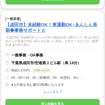
[一般派遣]
【成田市】未経験OK！車通勤OK○あんしん長
期◆事務サポート☆
【成田市】未経験OK☆クルマOK◎服装自由☆曜日シフト制 ●お取引
先からの受発注対応 ●Excelを使った商品・出荷データの入力、帳票
作成 ●出荷伝票の...
一般事務・OA事務
千葉県成田市/空港第２ビル駅（車 14分）
時給1,470円
交通費全額支給
09：00〜18：00（実働08：00、休憩01：00）...
●土日祝を含む週5日勤務になります
もっと見る
求人詳細を見る