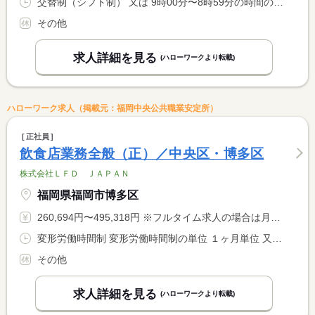
交替制（シフト制） 又は 9時00分〜8時59分の時間の間の4時間以上 就業時間に関する特記事項 ９：００〜８：５９内４時間以上の希望シフト制 <BR> ６時間を超えたら、休憩時間は労基法通り付与
その他
求人詳細を見る
(ハローワークより転載)
ハローワーク求人（掲載元：福岡中央公共職業安定所）
正社員
飲食店業務全般（正）／中央区・博多区
株式会社ＬＦＤ ＪＡＰＡＮ
福岡県福岡市博多区
260,694円〜495,318円 ※フルタイム求人の場合は月額（換算額）、パート求人の場合は時間額を表示しています。
変形労働時間制 変形労働時間制の単位 １ヶ月単位 又は 10時00分〜1時00分の時間の間の8時間
その他
求人詳細を見る
(ハローワークより転載)