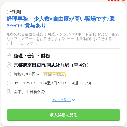
1週間以内公開
[正社員]
経理事務｜少人数×自由度が高い職場です♪週
3〜OK/賞与あり
京都の総合建設会社にて 経理スタッフのサポート業務 および一般的
なオフィスワークをお任せします◎ ーー 【具体的にお任せするこ
と】 ・会計ソフ...
経理・会計・財務
京都府京田辺市/同志社前駅（車 4分）
時給1,300円～
交通費一部支給
08：30〜17：30 ●週3日〜OK！ ●週5・フル...
基本、土日祝休み
もっと見る
求人詳細を見る