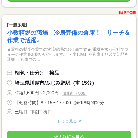
3日以内公開
[一般派遣]
小数精鋭の職場 冷房完備の倉庫！ リーチ＆
作業で活躍♪
★重機の製造企業での物流管理のお仕事です★ 重機を扱う会社でフ
ォーク作業をお願いいたします。 ・少し離れた倉庫より必要部品を
運搬 ・倉庫内の...
梱包・仕分け・検品
埼玉県川越市/ふじみ野駅（車 15分）
時給1,600円～2,000円
交通費一部支給
【勤務時間】8：15〜17：00（実働8時間00分...
土曜日 日曜日 祝日
もっと見る
求人詳細を見る