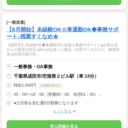
[一般派遣]
【8月開始】未経験OK☆車通勤OK◆事務サポ
ート♪残業すくなめ★
【成田市】未経験OK◆車通勤OK♪長期☆事務サポート○ ●お取引先
からの受発注対応 ●Excelを使った商品・出荷データの入力、帳票作
成 ●出荷伝票の準...
一般事務・OA事務
千葉県成田市/空港第２ビル駅（車 14分）
時給1,500円
交通費全額支給
09：00〜18：00（実働08：00、休憩01：00）...
●土日祝を含む週5日勤務になります
もっと見る
求人詳細を見る