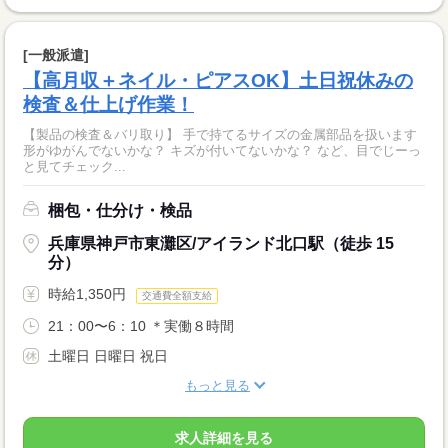
[一般派遣]
【高月収＋ネイル・ピアスOK】土日祝休みの
検査＆仕上げ作業！
【製品の検査＆バリ取り】 手で持てるサイズの金属部品を扱います
形がゆがんでないかな？ キズが付いてないかな？ など、目でじーっ
と見てチェック...
梱包・仕分け・検品
兵庫県神戸市東灘区/アイランド北口駅（徒歩 15
分）
時給1,350円
交通費全額支給
21：00〜6：10 ＊実働８時間
土曜日 日曜日 祝日
もっと見る
求人詳細を見る