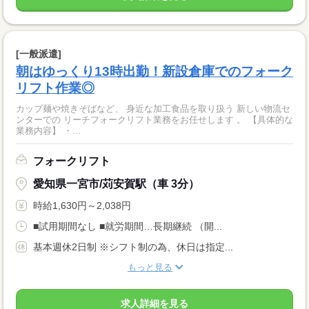
[一般派遣]
朝はゆっくり13時出勤！新設倉庫でのフォーク
リフト作業◎
カップ麺や焼きそばなど、 身近な加工食品を取り扱う 新しい物流セ
ンターでの リーチフォークリフト業務をお任せします 。 【具体的な
業務内容】 ・...
フォークリフト
愛知県一宮市/苅安賀駅（車 3分）
時給1,630円～2,038円
■試用期間なし ■就労期間…長期継続 （開...
基本週休2日制 ※シフト制の為、休日は指定...
もっと見る
求人詳細を見る