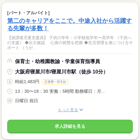
[パート・アルバイト]
第二のキャリアをここで。中途入社から活躍す
る先輩が多数！
【放課後児童支援員】 子供の学年：小学校低学年〜高学年 《子供へ
の支援》 ◆出欠確認 心身の状態を把握 ◆生活習慣を身につけるサ
ポート （うが...
保育士・幼稚園教諭・学童保育指導員
大阪府寝屋川市/寝屋川市駅（徒歩 10分）
時給1,483円
交通費一部支給
13：30〜18：30 実働：5時間 勤務曜日：月...
日曜日 祝日
もっと見る
求人詳細を見る