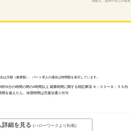
掲載元：
福岡中央公共職業
求人の場合は月額（換算額）、パート求人の場合は時間額を表示しています。
〜8時59分の時間の間の4時間以上 就業時間に関する特記事項 ９：００〜８：５９内
 ６時間を超えたら、休憩時間は労基法通り付与
人詳細を見る
(ハローワークより転載)