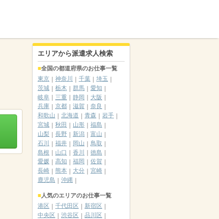
エリアから派遣求人検索
全国の都道府県のお仕事一覧
東京
神奈川
千葉
埼玉
茨城
栃木
群馬
愛知
岐阜
三重
静岡
大阪
兵庫
京都
滋賀
奈良
和歌山
北海道
青森
岩手
宮城
秋田
山形
福島
山梨
長野
新潟
富山
石川
福井
岡山
鳥取
島根
山口
香川
徳島
愛媛
高知
福岡
佐賀
長崎
熊本
大分
宮崎
鹿児島
沖縄
人気のエリアのお仕事一覧
港区
千代田区
新宿区
中央区
渋谷区
品川区