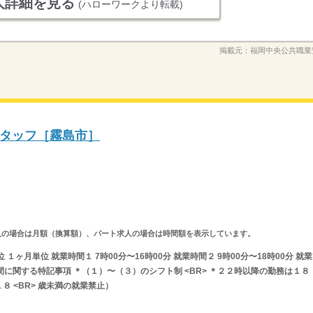
人詳細を見る
(ハローワークより転載)
掲載元：
福岡中央公共職業
タッフ［霧島市］
ルタイム求人の場合は月額（換算額）、パート求人の場合は時間額を表示しています。
ヶ月単位 就業時間１ 7時00分〜16時00分 就業時間２ 9時00分〜18時00分 就業
業時間に関する特記事項 ＊（１）〜（３）のシフト制 <BR> ＊２２時以降の勤務は１８
 <BR> 歳未満の就業禁止）