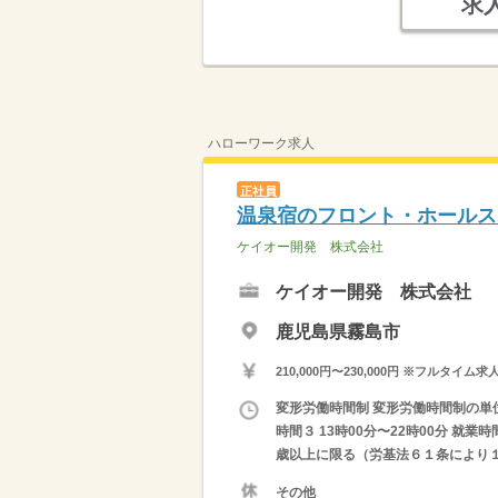
求
ハローワーク求人
正社員
温泉宿のフロント・ホールス
ケイオー開発 株式会社
ケイオー開発 株式会社
鹿児島県霧島市
210,000円〜230,000円 ※フ
変形労働時間制 変形労働時間制の単位 １
時間３ 13時00分〜22時00分 就
歳以上に限る（労基法６１条により１８
その他