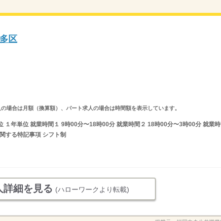
多区
ルタイム求人の場合は月額（換算額）、パート求人の場合は時間額を表示しています。
年単位 就業時間１ 9時00分〜18時00分 就業時間２ 18時00分〜3時00分 就業時
間に関する特記事項 シフト制
人詳細を見る
(ハローワークより転載)