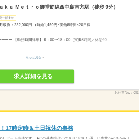
ａｋａ Ｍｅｔｒｏ御堂筋線西中島南方駅（徒歩 9分）
費一部支給
例：232,000円 （時給1,450円×実働8時間×20日稼...
ー 【勤務時間詳細】 9：00〜18：00（実働8時間／休憩60...
もっと見る
求人詳細を見る
お仕事No.：
OB
分！17時定時＆土日祝休の事務
サポート事務です。 PCの基本操作ができればOK！ 優しい先輩がイチから丁...