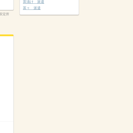
茶漬け 派遣
茶々 派遣
安定所