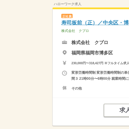
ハローワーク求人
正社員
寿司板前（正）／中央区・博
株式会社 クプロ
株式会社 クプロ
福岡県福岡市博多区
230,000円〜318,427円 ※フ
変形労働時間制 変形労働時間制の単位 １
間３ 21時00分〜6時00分 就業時
その他
求