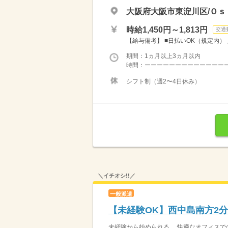
大阪府大阪市東淀川区/Ｏｓ
時給1,450円～1,813円
交通
【給与備考】 ■日払いOK（規定内） 月収
期間：1ヵ月以上3ヵ月以内
時間：ーーーーーーーーーーーーーーーー
シフト制（週2〜4日休み）
＼イチオシ!!／
一般派遣
【未経験OK】西中島南方2
未経験から始められる、 快適なオフィスでの