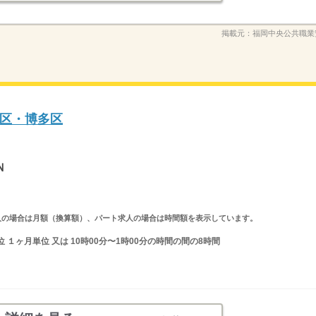
掲載元：
福岡中央公共職業
区・博多区
Ｎ
ルタイム求人の場合は月額（換算額）、パート求人の場合は時間額を表示しています。
１ヶ月単位 又は 10時00分〜1時00分の時間の間の8時間