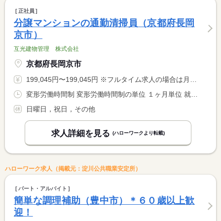
正社員
分譲マンションの通勤清掃員（京都府長岡
京市）
互光建物管理 株式会社
京都府長岡京市
199,045円〜199,045円 ※フルタイム求人の場合は月額（換算額）、パート求人の場合は時間額を表示しています。
変形労働時間制 変形労働時間制の単位 １ヶ月単位 就業時間１ 8時00分〜16時00分
日曜日，祝日，その他
求人詳細を見る
(ハローワークより転載)
ハローワーク求人（掲載元：淀川公共職業安定所）
パート・アルバイト
簡単な調理補助（豊中市）＊６０歳以上歓
迎！