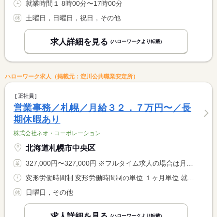
就業時間１ 8時00分〜17時00分
土曜日，日曜日，祝日，その他
求人詳細を見る
(ハローワークより転載)
ハローワーク求人（掲載元：淀川公共職業安定所）
正社員
営業事務／札幌／月給３２．７万円〜／長
期休暇あり
株式会社ネオ・コーポレーション
北海道札幌市中央区
327,000円〜327,000円 ※フルタイム求人の場合は月額（換算額）、パート求人の場合は時間額を表示しています。
変形労働時間制 変形労働時間制の単位 １ヶ月単位 就業時間１ 9時00分〜18時30分 就業時間に関する特記事項 １か月単位の変形労働時間制で、当社年間カレンダーの長期休暇な <BR> どの影響により土曜・祝日の労働日がある月がございます。
日曜日，その他
求人詳細を見る
(ハローワークより転載)