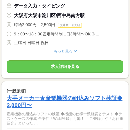
データ入力・タイピング
大阪府大阪市淀川区/西中島南方駅
時給2,000円～2,500円
交通費一部支給
9：00〜18：00固定時間制 1日3時間〜OK ※...
土曜日 日曜日 祝日
もっと見る
求人詳細を見る
[一般派遣]
大手メーカー★産業機器の組込みソフト検証◆
2,000円〜
産業機器の組込みソフトの検証 ◆機能の仕様一致確認とテスト ◆テ
ストケースの作成 全案件「WEB登録」可能！ 「ご登録」や「お仕事
紹介」といった ...