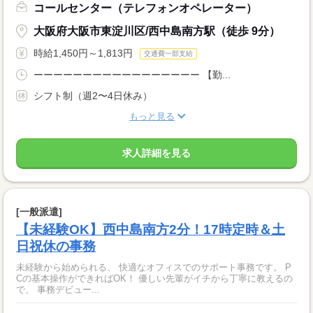
コールセンター（テレフォンオペレーター）
大阪府大阪市東淀川区/西中島南方駅（徒歩 9分）
時給1,450円～1,813円
交通費一部支給
ーーーーーーーーーーーーーーーーー 【勤...
シフト制（週2〜4日休み）
もっと見る
求人詳細を見る
[一般派遣]
【未経験OK】西中島南方2分！17時定時＆土
日祝休の事務
未経験から始められる、 快適なオフィスでのサポート事務です。 P
Cの基本操作ができればOK！ 優しい先輩がイチから丁寧に教えるの
で、 事務デビュー...