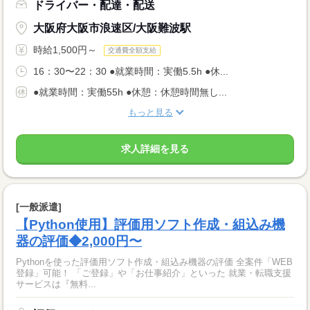
ドライバー・配達・配送
大阪府大阪市浪速区/大阪難波駅
時給1,500円～
交通費全額支給
16：30〜22：30 ●就業時間：実働5.5h ●休...
●就業時間：実働55h ●休憩：休憩時間無し...
もっと見る
求人詳細を見る
[一般派遣]
【Python使用】評価用ソフト作成・組込み機
器の評価◆2,000円〜
Pythonを使った評価用ソフト作成・組込み機器の評価 全案件「WEB
登録」可能！ 「ご登録」や「お仕事紹介」といった 就業・転職支援
サービスは『無料...