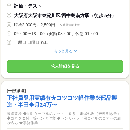
評価・テスト
大阪府大阪市東淀川区/西中島南方駅（徒歩 5分）
時給2,000円～2,500円
交通費全額支給
09：00〜18：00（実働 08：00、休憩 01：00...
土曜日 日曜日 祝日
もっと見る
求人詳細を見る
[一般派遣]
正社員登用実績有★コツコツ軽作業※部品製
造・半田◆月24万〜
製造業務 ◆同軸ケーブルのカット、巻き、末端処理（被覆剥き等）
◆コネクタ付け等ハンダ作業 ◆センサヘッド用コイルのコアへの組
み込み ◆事務作業...