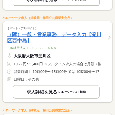
ハローワーク求人（掲載元：梅田公共職業安定所）
パート・アルバイト
（障）一般・営業事務、データ入力【淀川
区西中島】
一般社団法人Ｉ．Ｃ．Ｇ．Ｊｏｂｓ
大阪府大阪市淀川区
1,177円〜1,400円 ※フルタイム求人の場合は月額（換算額）、パート求人の場合は時間額を表示しています。
就業時間１ 10時00分〜15時00分 又は 10時00分〜17時00分の時間の間の4時間程度 就業時間に関する特記事項 ■１０〜１７時の間で４〜６時間のシフト制 <BR> ■週５日勤務（週休２日） <BR> ■勤務時間や曜日は要相談
日曜日，その他
求人詳細を見る
(ハローワークより転載)
ハローワーク求人（掲載元：梅田公共職業安定所）