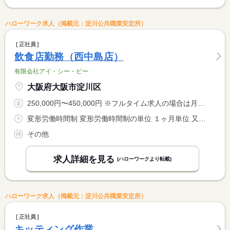
ハローワーク求人（掲載元：淀川公共職業安定所）
正社員
飲食店勤務（西中島店）
有限会社アイ・シー・ビー
大阪府大阪市淀川区
250,000円〜450,000円 ※フルタイム求人の場合は月額（換算額）、パート求人の場合は時間額を表示しています。
変形労働時間制 変形労働時間制の単位 １ヶ月単位 又は 12時00分〜23時59分の時間の間の8時間程度 就業時間に関する特記事項 週所定労働時間４４時間 <BR> シフト制 <BR> ２２：００以降の勤務は１８歳以上です。
その他
求人詳細を見る
(ハローワークより転載)
ハローワーク求人（掲載元：淀川公共職業安定所）
正社員
キッティング作業