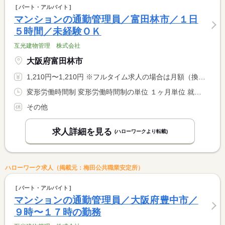
パート・アルバイト
マンションの通勤管理員／富田林市／１日
５時間／未経験ＯＫ
互光建物管理 株式会社
大阪府富田林市
1,210円〜1,210円 ※フルタイム求人の場合は月額（換算額）、パート求人の場合は時間額を表示しています。
変形労働時間制 変形労働時間制の単位 １ヶ月単位 就業時間１ 9時00分〜15時00分 就業時間２ 14時00分〜19時00分 就業時間に関する特記事項 就業時間１か２のどちらかの勤務になります。 <BR> 就業時間１：休憩６０分 <BR> 就業時間２：休憩０分
その他
求人詳細を見る
(ハローワークより転載)
ハローワーク求人（掲載元：梅田公共職業安定所）
パート・アルバイト
マンションの通勤管理員／大阪府豊中市／
９時〜１７時の勤務