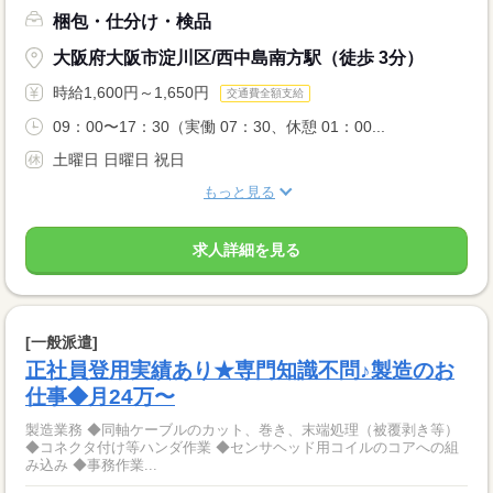
梱包・仕分け・検品
大阪府大阪市淀川区/西中島南方駅（徒歩 3分）
時給1,600円～1,650円
交通費全額支給
09：00〜17：30（実働 07：30、休憩 01：00...
土曜日 日曜日 祝日
もっと見る
求人詳細を見る
[一般派遣]
正社員登用実績あり★専門知識不問♪製造のお
仕事◆月24万〜
製造業務 ◆同軸ケーブルのカット、巻き、末端処理（被覆剥き等）
◆コネクタ付け等ハンダ作業 ◆センサヘッド用コイルのコアへの組
み込み ◆事務作業...