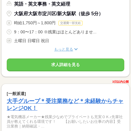
英語・英文事務・英文経理
大阪府大阪市淀川区/新大阪駅（徒歩 5分）
時給1,750円～1,800円
交通費一部支給
9：00〜17：00 ※残業はほとんどありませ...
土曜日 日曜日 祝日
もっと見る
求人詳細を見る
3日以内公開
[一般派遣]
大手グループ＊受注業務など＊未経験からチャ
レンジOK！
★電気機器メーカー★残業少なめでプライベートも充実ＯＫ♪先輩社
員が教えてくれる環境です！ 【お願いしたいお仕事の内容】受
注業務｜納期確認・...