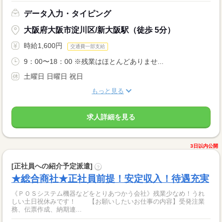
データ入力・タイピング
大阪府大阪市淀川区/新大阪駅（徒歩 5分）
時給1,600円
交通費一部支給
9：00〜18：00 ※残業はほとんどありませ...
土曜日 日曜日 祝日
もっと見る
求人詳細を見る
3日以内公開
[正社員への紹介予定派遣]
?
★総合商社★正社員前提！安定収入！待遇充実
《ＰＯＳシステム機器などをとりあつかう会社》残業少なめ！うれ
しい土日祝休みです！ 【お願いしたいお仕事の内容】受発注業
務、伝票作成、納期連...