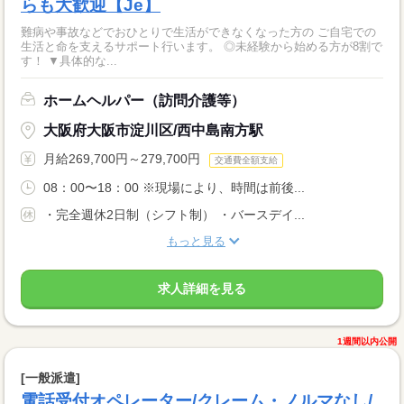
らも大歓迎【Je】
難病や事故などでおひとりで生活ができなくなった方の ご自宅での
生活と命を支えるサポート行います。 ◎未経験から始める方が8割で
す！ ▼具体的な...
ホームヘルパー（訪問介護等）
大阪府大阪市淀川区/西中島南方駅
月給269,700円～279,700円
交通費全額支給
08：00〜18：00 ※現場により、時間は前後...
・完全週休2日制（シフト制） ・バースデイ...
もっと見る
求人詳細を見る
1週間以内公開
[一般派遣]
電話受付オペレーター/クレーム・ノルマなし/