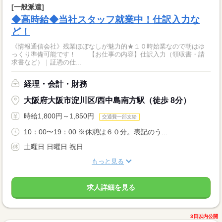
[一般派遣]
◆高時給◆当社スタッフ就業中！仕訳入力な
ど！
《情報通信会社》残業ほぼなしが魅力的★１０時始業なので朝はゆ
っくり準備可能です！ 【お仕事の内容】仕訳入力（領収書・請
求書など）｜証憑の仕...
経理・会計・財務
大阪府大阪市淀川区/西中島南方駅（徒歩 8分）
時給1,800円～1,850円
交通費一部支給
10：00〜19：00 ※休憩は６０分。表記のう...
土曜日 日曜日 祝日
もっと見る
求人詳細を見る
3日以内公開