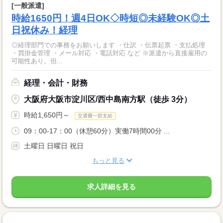
[一般派遣]
時給1650円！週4日OK◇時短◎未経験OK◎土
日祝休み！経理
◎経理部門での事務をお願いします ・仕訳 ・伝票起票 ・支払処理
・買掛金管理 ・メール対応 ・電話対応 など ※派遣から直接雇用の
可能性あり。但...
経理・会計・財務
大阪府大阪市淀川区/西中島南方駅（徒歩 3分）
時給1,650円～
交通費一部支給
09：00-17：00（休憩60分）実働7時間00分 ...
土曜日 日曜日 祝日
もっと見る
求人詳細を見る