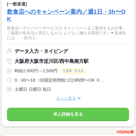
[一般派遣]
飲食店へのキャンペーン案内／週1日・3h〜O
K
飲食店へデリバリーサービスの キャンペーンをご案内するお仕事。
ご家庭や私生活と両立しながら ムリなく働ける環境です♪ ▼具体的
には… ・担当エ...
データ入力・タイピング
大阪府大阪市淀川区/西中島南方駅
時給2,000円～2,500円
交通費一部支給
9：00〜18：00固定時間制 1日3時間〜OK ※...
土曜日 日曜日 祝日
もっと見る
求人詳細を見る
3日以内公開