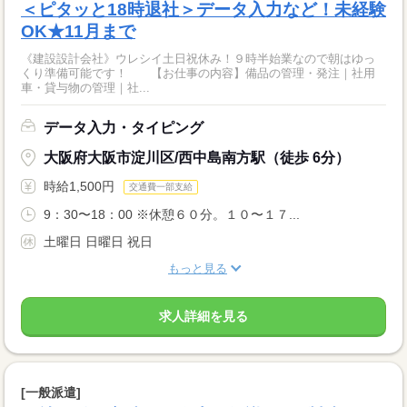
＜ピタッと18時退社＞データ入力など！未経験
OK★11月まで
《建設設計会社》ウレシイ土日祝休み！９時半始業なので朝はゆっ
くり準備可能です！ 【お仕事の内容】備品の管理・発注｜社用
車・貸与物の管理｜社...
データ入力・タイピング
大阪府大阪市淀川区/西中島南方駅（徒歩 6分）
時給1,500円
交通費一部支給
9：30〜18：00 ※休憩６０分。１０〜１７...
土曜日 日曜日 祝日
もっと見る
求人詳細を見る
[一般派遣]