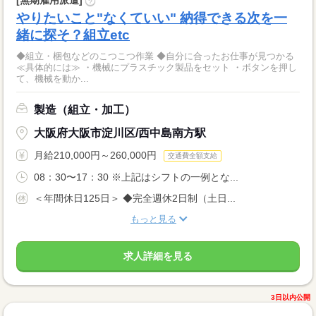
?
やりたいこと"なくていい" 納得できる次を一
緒に探そ？組立etc
◆組立・梱包などのこつこつ作業 ◆自分に合ったお仕事が見つかる
≪具体的には≫ ・機械にプラスチック製品をセット ・ボタンを押し
て、機械を動か...
製造（組立・加工）
大阪府大阪市淀川区/西中島南方駅
月給210,000円～260,000円
交通費全額支給
08：30〜17：30 ※上記はシフトの一例とな...
＜年間休日125日＞ ◆完全週休2日制（土日...
もっと見る
求人詳細を見る
3日以内公開