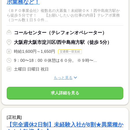
ポ業務など！
《ＢＰＯ事業会社》複数名の大募集！未経験ＯＫ！西中島南方駅か
ら徒歩５分です！ 【お願いしたいお仕事の内容】テレアポ業務
（コール数１日５０件...
コールセンター（テレフォンオペレーター）
大阪府大阪市淀川区/西中島南方駅（徒歩 5分）
時給1,600円～1,650円
交通費一部支給
9：00〜18：00 ※休憩は６０分。 ※９時〜...
土曜日 日曜日 祝日
もっと見る
求人詳細を見る
[正社員]
【完全週休2日制】未経験入社が8割★異業種か