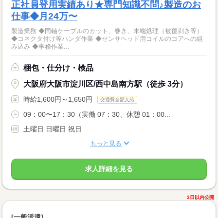
正社員登用実績あり★専門知識不問♪製造のお
仕事◆月24万〜
製造業務 ◆同軸ケーブルのカット、巻き、末端処理（被覆剥き等）
◆コネクタ付け等ハンダ作業 ◆センサヘッド用コイルのコアへの組
み込み ◆事務作業...
梱包・仕分け・検品
大阪府大阪市淀川区/西中島南方駅（徒歩 3分）
時給1,600円～1,650円
交通費全額支給
09：00〜17：30（実働 07：30、休憩 01：00...
土曜日 日曜日 祝日
もっと見る
求人詳細を見る
3日以内公開
[一般派遣]