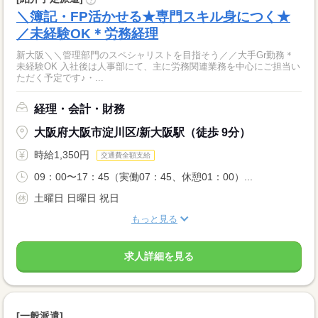
?
＼簿記・FP活かせる★専門スキル身につく★
／未経験OK＊労務経理
新大阪＼＼管理部門のスペシャリストを目指そう／／大手Gr勤務＊
未経験OK 入社後は人事部にて、主に労務関連業務を中心にご担当い
ただく予定です♪・...
経理・会計・財務
大阪府大阪市淀川区/新大阪駅（徒歩 9分）
時給1,350円
交通費全額支給
09：00〜17：45（実働07：45、休憩01：00）...
土曜日 日曜日 祝日
もっと見る
求人詳細を見る
[一般派遣]