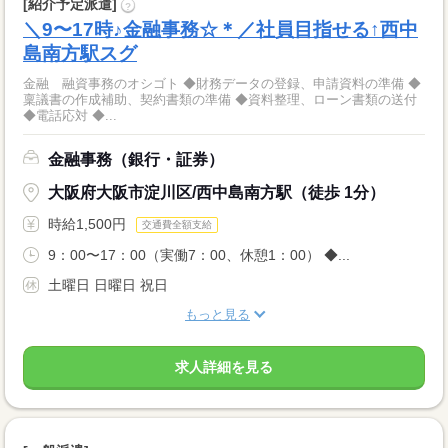
[紹介予定派遣]
?
＼9〜17時♪金融事務☆＊／社員目指せる↑西中
島南方駅スグ
金融 融資事務のオシゴト ◆財務データの登録、申請資料の準備 ◆
稟議書の作成補助、契約書類の準備 ◆資料整理、ローン書類の送付
◆電話応対 ◆...
金融事務（銀行・証券）
大阪府大阪市淀川区/西中島南方駅（徒歩 1分）
時給1,500円
交通費全額支給
9：00〜17：00（実働7：00、休憩1：00） ◆...
土曜日 日曜日 祝日
もっと見る
求人詳細を見る