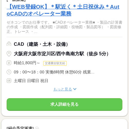
【WEB登録OK】＊駅近く＊土日祝休み＊Aut
oCADのオペレーター業務
ゼネコンでのお仕事です。 ■CADオペレーター業務■ ・製品の計算書
の作成 ・図面作成（配列図・詳細図・役物図・製品図等） ・図面修
正、トレース ・...
CAD（建築・土木・設備）
大阪府大阪市淀川区/西中島南方駅（徒歩 5分）
時給1,800円～
交通費全額支給
09：00〜18：00 実働8時間 休憩60分 残業...
土曜日 日曜日 祝日
もっと見る
求人詳細を見る
[紹介予定派遣]