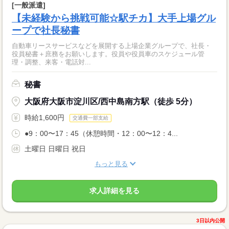
[一般派遣]
【未経験から挑戦可能☆駅チカ】大手上場グル
ープで社長秘書
自動車リースサービスなどを展開する上場企業グループで、社長・
役員秘書＋庶務をお願いします。役員や役員車のスケジュール管
理・調整、来客・電話対...
秘書
大阪府大阪市淀川区/西中島南方駅（徒歩 5分）
時給1,600円
交通費一部支給
●9：00〜17：45（休憩時間・12：00〜12：4...
土曜日 日曜日 祝日
もっと見る
求人詳細を見る
3日以内公開