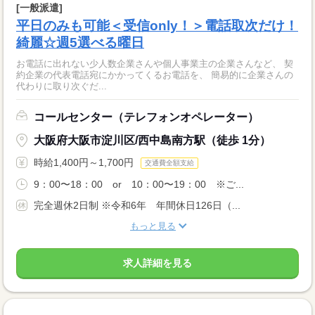
[一般派遣]
平日のみも可能＜受信only！＞電話取次だけ！
綺麗☆週5選べる曜日
お電話に出れない少人数企業さんや個人事業主の企業さんなど、 契
約企業の代表電話宛にかかってくるお電話を、 簡易的に企業さんの
代わりに取り次ぐだ...
コールセンター（テレフォンオペレーター）
大阪府大阪市淀川区/西中島南方駅（徒歩 1分）
時給1,400円～1,700円
交通費全額支給
9：00〜18：00 or 10：00〜19：00 ※ご...
完全週休2日制 ※令和6年 年間休日126日（...
もっと見る
求人詳細を見る