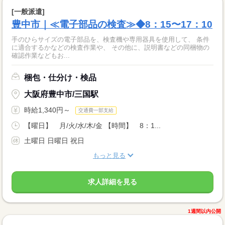
[一般派遣]
豊中市｜≪電子部品の検査≫◆8：15〜17：10
手のひらサイズの電子部品を、検査機や専用器具を使用して、 条件
に適合するかなどの検査作業や、 その他に、説明書などの同梱物の
確認作業などもお...
梱包・仕分け・検品
大阪府豊中市/三国駅
時給1,340円～
交通費一部支給
【曜日】 月/火/水/木/金 【時間】 8：1...
土曜日 日曜日 祝日
もっと見る
求人詳細を見る
1週間以内公開