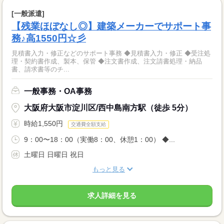
[一般派遣]
【残業ほぼなし◎】建築メーカーでサポート事
務♪高1550円☆彡
見積書入力・修正などのサポート事務 ◆見積書入力・修正 ◆受注処
理・契約書作成、製本、保管 ◆注文書作成、注文請書処理・納品
書、請求書等のチ...
一般事務・OA事務
大阪府大阪市淀川区/西中島南方駅（徒歩 5分）
時給1,550円
交通費全額支給
9：00〜18：00（実働8：00、休憩1：00） ◆...
土曜日 日曜日 祝日
もっと見る
求人詳細を見る