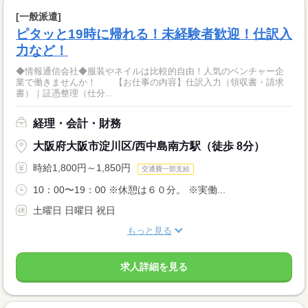
[一般派遣]
ピタッと19時に帰れる！未経験者歓迎！仕訳入
力など！
◆情報通信会社◆服装やネイルは比較的自由！人気のベンチャー企
業で働きませんか！ 【お仕事の内容】仕訳入力（領収書・請求
書）｜証憑整理（仕分...
経理・会計・財務
大阪府大阪市淀川区/西中島南方駅（徒歩 8分）
時給1,800円～1,850円
交通費一部支給
10：00〜19：00 ※休憩は６０分。 ※実働...
土曜日 日曜日 祝日
もっと見る
求人詳細を見る