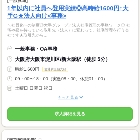
[一般派遣]
1年以内に社員へ登用実績◎高時給1600円↑大
手G★法人向け<事務>
＼社員化への制度◎大手グループ／法人社宅管理の事務ワーク◎ 社
宅や寮を持っている取引先（法人）に変わって、社宅管理を行う会
社です★取引先から...
一般事務・OA事務
大阪府大阪市淀川区/新大阪駅（徒歩 5分）
時給1,600円
交通費全額支給
09：00〜18：00（実働08：00、休憩01：00）...
土曜日 日曜日 祝日
もっと見る
求人詳細を見る
[無期雇用派遣]