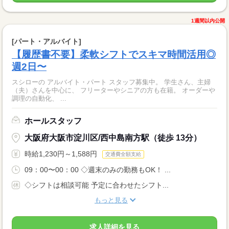
1週間以内公開
[パート・アルバイト]
【履歴書不要】柔軟シフトでスキマ時間活用◎
週2日〜
スシローの アルバイト・パート スタッフ募集中。 学生さん、主婦
（夫）さんを中心に、 フリーターやシニアの方も在籍。 オーダーや
調理の自動化、 ...
ホールスタッフ
大阪府大阪市淀川区/西中島南方駅（徒歩 13分）
時給1,230円～1,588円
交通費全額支給
09：00〜00：00 ◇週末のみの勤務もOK！ ...
◇シフトは相談可能 予定に合わせたシフト...
もっと見る
求人詳細を見る