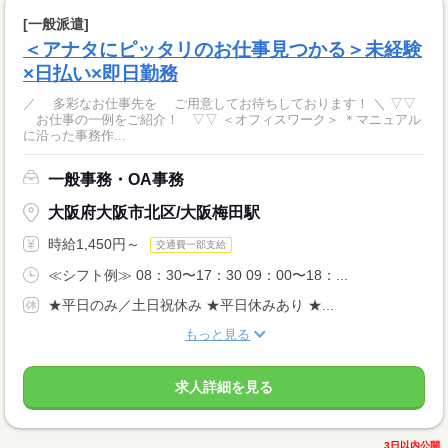
[一般派遣]
＜アナタにピッタリのお仕事見つかる＞未経験
×日払い×即日勤務
／ 多彩なお仕事先を ご用意してお待ちしております！ ＼ ▽▽
お仕事の一例をご紹介！ ▽▽ ＜オフィスワーク＞ ＊マニュアル
に沿った事務作...
一般事務・OA事務
大阪府大阪市北区/大阪梅田駅
時給1,450円～
交通費一部支給
≪シフト例≫ 08：30〜17：30 09：00〜18：...
★平日のみ／土日祝休み ★平日休みあり ★...
もっと見る
求人詳細を見る
3日以内公開