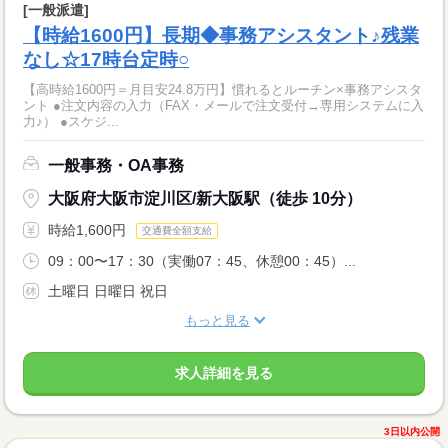
[一般派遣]
【時給1600円】長期◆事務アシスタント♪残業
なし☆17時台定時○
【高時給1600円＝月目安24.8万円】慣れるとルーチン×事務アシスタ
ント ●注文内容の入力（FAX・メールで注文受付→専用システムに入
力♪） ●スケジ...
一般事務・OA事務
大阪府大阪市淀川区/新大阪駅（徒歩 10分）
時給1,600円
交通費全額支給
09：00〜17：30（実働07：45、休憩00：45）...
土曜日 日曜日 祝日
もっと見る
求人詳細を見る
3日以内公開