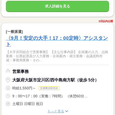
求人詳細を見る
3日以内公開
[一般派遣]
〈9月！安定の大手！17：00定時〉アシスタン
ト
【大手共同組合で営業事務】 【主な仕事内容】 企画書の入力、点検
業務・伝票起票及び入力業務・企画案内・発注業務・会議資料作
成・事務局業務・その...
営業事務
大阪府大阪市淀川区/西中島南方駅（徒歩 5分）
時給1,550円～
交通費全額支給
9：00〜17：00（実働：7時間） （休憩60分...
土曜日 日曜日 祝日
もっと見る