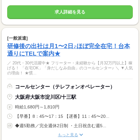
求人詳細を見る
[一般派遣]
研修後の出社は月1〜2日♪ほぼ完全在宅！台本
通りにTELで案内★
／ 20代・30代活躍中★ フリーター・未経験から【月32万円以上】稼
げる！ 「在宅OK」「身だしなみ自由」のコールセンター♪ ＼ ▼人気
の理由！ ★慣...
コールセンター（テレフォンオペレーター）
大阪府大阪市淀川区/十三駅
時給1,680円～1,810円
【早番】8：45〜17：15 【遅番】11：45〜20...
◆週5勤務／完全週休2日制 ・土日祝含む週5...
もっと見る