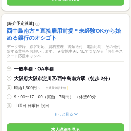
[紹介予定派遣]
?
西中島南方＊直接雇用前提＊未経験OKから始
める銀行のオシゴト
データ登録、顧客対応、資料整理、書類送付、電話応対、その他付
随する業務をお願いします。 ★実施中★LINEでつながる「お仕事ス
タート応援キャンペ...
一般事務・OA事務
大阪府大阪市淀川区/西中島南方駅（徒歩 2分）
時給1,500円～
交通費全額支給
9：00〜17：00（実働：7時間） （休憩60分...
土曜日 日曜日 祝日
もっと見る
求人詳細を見る