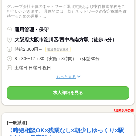
グループ会社全体のネットワーク運用支援および案件推進業務をご
担当いただきます。 具体的には、既存ネットワークの安定稼働を維
持するための運用・...
運用管理・保守
大阪府大阪市淀川区/西中島南方駅（徒歩 5分）
時給2,300円～
交通費全額支給
8：30〜17：30（実働：8時間） （休憩60分...
土曜日 日曜日 祝日
もっと見る
求人詳細を見る
1週間以内公開
[一般派遣]
〈時短相談OK×残業なし×朝少しゆっくり×駅