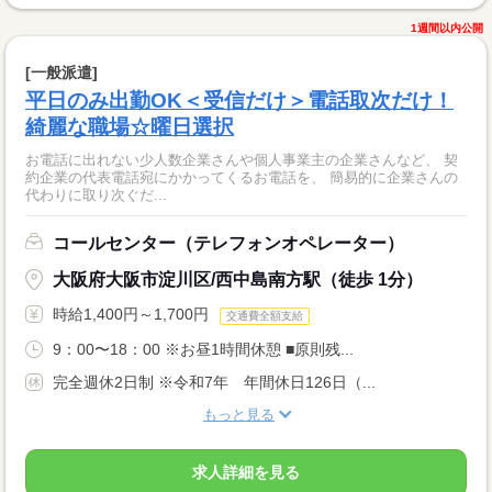
1週間以内公開
[一般派遣]
平日のみ出勤OK＜受信だけ＞電話取次だけ！
綺麗な職場☆曜日選択
お電話に出れない少人数企業さんや個人事業主の企業さんなど、 契
約企業の代表電話宛にかかってくるお電話を、 簡易的に企業さんの
代わりに取り次ぐだ...
コールセンター（テレフォンオペレーター）
大阪府大阪市淀川区/西中島南方駅（徒歩 1分）
時給1,400円～1,700円
交通費全額支給
9：00〜18：00 ※お昼1時間休憩 ■原則残...
完全週休2日制 ※令和7年 年間休日126日（...
もっと見る
求人詳細を見る