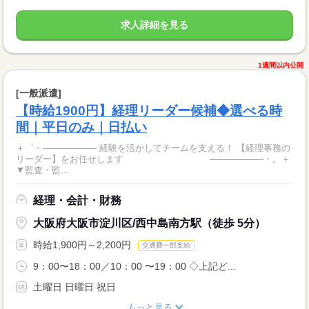
求人詳細を見る
1週間以内公開
[一般派遣]
【時給1900円】経理リーダー候補◆選べる時
間｜平日のみ｜日払い
＋゜・―――――― 経験を活かしてチームを支える！ 【経理事務の
リーダー】をお任せします ――――――・。＋
▼監査・監...
経理・会計・財務
大阪府大阪市淀川区/西中島南方駅（徒歩 5分）
時給1,900円～2,200円
交通費一部支給
9：00〜18：00／10：00 〜19：00 ◇上記ど...
土曜日 日曜日 祝日
もっと見る