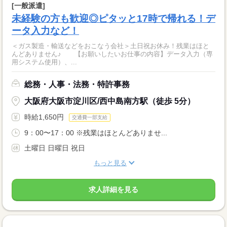
[一般派遣]
未経験の方も歓迎◎ピタッと17時で帰れる！デ
ータ入力など！
＜ガス製造・輸送などをおこなう会社＞土日祝お休み！残業はほと
んどありません♪ 【お願いしたいお仕事の内容】データ入力（専
用システム使用）、...
総務・人事・法務・特許事務
大阪府大阪市淀川区/西中島南方駅（徒歩 5分）
時給1,650円
交通費一部支給
9：00〜17：00 ※残業はほとんどありませ...
土曜日 日曜日 祝日
もっと見る
求人詳細を見る