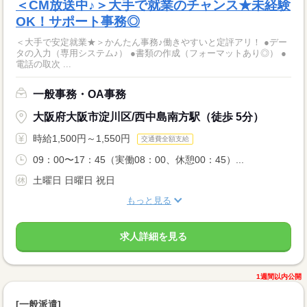
＜CM放送中♪＞大手で就業のチャンス★未経験
OK！サポート事務◎
＜大手で安定就業★＞かんたん事務♪働きやすいと定評アリ！ ●デー
タの入力（専用システム♪） ●書類の作成（フォーマットあり◎） ●
電話の取次 ...
一般事務・OA事務
大阪府大阪市淀川区/西中島南方駅（徒歩 5分）
時給1,500円～1,550円
交通費全額支給
09：00〜17：45（実働08：00、休憩00：45）...
土曜日 日曜日 祝日
もっと見る
求人詳細を見る
1週間以内公開
[一般派遣]