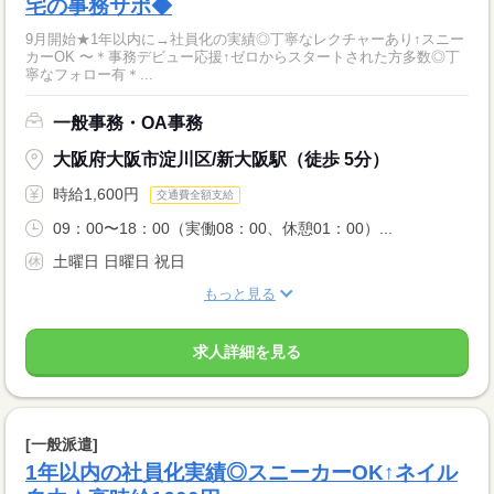
宅の事務サポ◆
9月開始★1年以内に→社員化の実績◎丁寧なレクチャーあり↑スニー
カーOK 〜＊事務デビュー応援↑ゼロからスタートされた方多数◎丁
寧なフォロー有＊...
一般事務・OA事務
大阪府大阪市淀川区/新大阪駅（徒歩 5分）
時給1,600円
交通費全額支給
09：00〜18：00（実働08：00、休憩01：00）...
土曜日 日曜日 祝日
もっと見る
求人詳細を見る
[一般派遣]
1年以内の社員化実績◎スニーカーOK↑ネイル