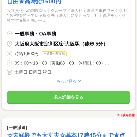
自由★高時給1600円
＼社員化への制度◎大手グループ／法人社宅管理の事務ワーク◎ 社
宅や寮を持っている取引先（法人）に変わって、社宅管理を行う会
社です★取引先から...
一般事務・OA事務
大阪府大阪市淀川区/新大阪駅（徒歩 5分）
時給1,600円
交通費全額支給
09：00〜18：00（実働08：00、休憩01：00）...
土曜日 日曜日 祝日
もっと見る
求人詳細を見る
3日以内公開
[一般派遣]
☆未経験でも大丈夫☆基本17時45分まで★点