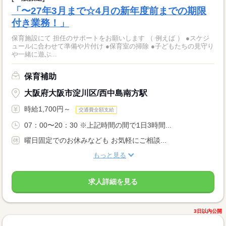
「〜27年3月まで☆4月の新年度前までの期限
付き業務！」
保育施設にて 担任のサポートをお願いします （ 例えば ） ●スケジ
ュールに合わせて準備や片付け ●保育室の掃除 ●子どもたちの見守り
や一緒に遊ぶ...
保育補助
大阪府大阪市淀川区/西中島南方駅
時給1,700円～
交通費全額支給
07：00〜20：30 ※上記時間の間で1日3時間...
曜日固定でのお休みなども お気軽にご相談...
もっと見る
求人詳細を見る
3日以内公開