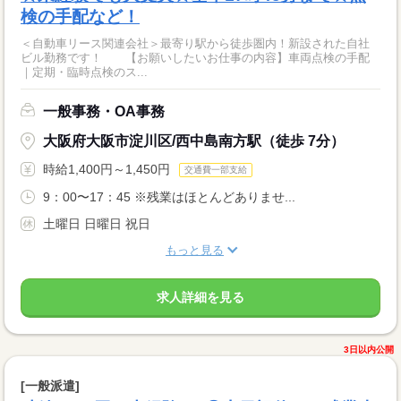
検の手配など！
＜自動車リース関連会社＞最寄り駅から徒歩圏内！新設された自社
ビル勤務です！ 【お願いしたいお仕事の内容】車両点検の手配
｜定期・臨時点検のス...
一般事務・OA事務
大阪府大阪市淀川区/西中島南方駅（徒歩 7分）
時給1,400円～1,450円
交通費一部支給
9：00〜17：45 ※残業はほとんどありませ...
土曜日 日曜日 祝日
もっと見る
求人詳細を見る
3日以内公開
[一般派遣]