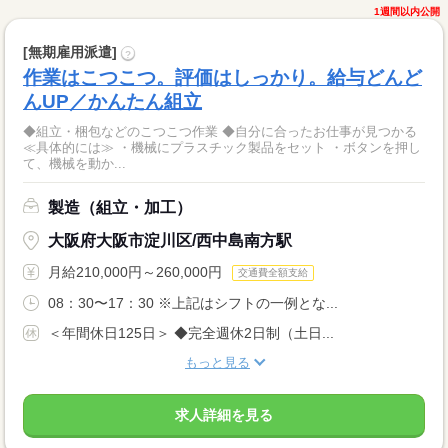
1週間以内公開
[無期雇用派遣]
?
作業はこつこつ。評価はしっかり。給与どんど
んUP／かんたん組立
◆組立・梱包などのこつこつ作業 ◆自分に合ったお仕事が見つかる
≪具体的には≫ ・機械にプラスチック製品をセット ・ボタンを押し
て、機械を動か...
製造（組立・加工）
大阪府大阪市淀川区/西中島南方駅
月給210,000円～260,000円
交通費全額支給
08：30〜17：30 ※上記はシフトの一例とな...
＜年間休日125日＞ ◆完全週休2日制（土日...
もっと見る
求人詳細を見る