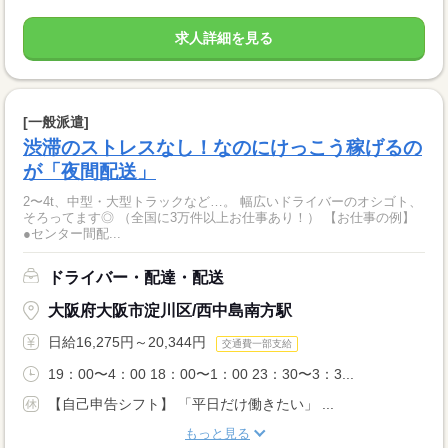
求人詳細を見る
[一般派遣]
渋滞のストレスなし！なのにけっこう稼げるの
が「夜間配送」
2〜4t、中型・大型トラックなど…。 幅広いドライバーのオシゴト、
そろってます◎ （全国に3万件以上お仕事あり！） 【お仕事の例】
●センター間配...
ドライバー・配達・配送
大阪府大阪市淀川区/西中島南方駅
日給16,275円～20,344円
交通費一部支給
19：00〜4：00 18：00〜1：00 23：30〜3：3...
【自己申告シフト】 「平日だけ働きたい」 ...
もっと見る