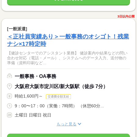
3日以内公開
[一般派遣]
＜正社員実績あり＞一般事務のオシゴト！残業
ナシ×17時定時
【健診センターでのアシスタント業務】 健診案内や結果などの問い
合わせ対応（電話・メール）、システムへのデータ入力、送付物の
準備（資料印刷など...
一般事務・OA事務
大阪府大阪市淀川区/新大阪駅（徒歩 7分）
時給1,600円～
交通費全額支給
9：00〜17：00（実働：7時間） （休憩60分...
土曜日 日曜日 祝日
もっと見る