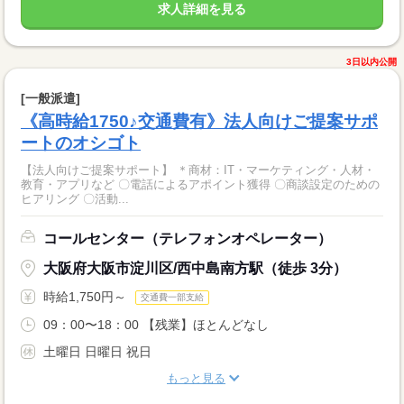
求人詳細を見る
3日以内公開
[一般派遣]
《高時給1750♪交通費有》法人向けご提案サポ
ートのオシゴト
【法人向けご提案サポート】 ＊商材：IT・マーケティング・人材・
教育・アプリなど 〇電話によるアポイント獲得 〇商談設定のための
ヒアリング 〇活動...
コールセンター（テレフォンオペレーター）
大阪府大阪市淀川区/西中島南方駅（徒歩 3分）
時給1,750円～
交通費一部支給
09：00〜18：00 【残業】ほとんどなし
土曜日 日曜日 祝日
もっと見る