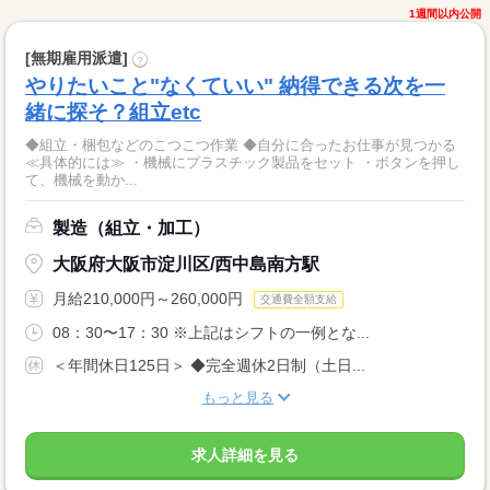
1週間以内公開
[無期雇用派遣]
?
やりたいこと"なくていい" 納得できる次を一
緒に探そ？組立etc
◆組立・梱包などのこつこつ作業 ◆自分に合ったお仕事が見つかる
≪具体的には≫ ・機械にプラスチック製品をセット ・ボタンを押し
て、機械を動か...
製造（組立・加工）
大阪府大阪市淀川区/西中島南方駅
月給210,000円～260,000円
交通費全額支給
08：30〜17：30 ※上記はシフトの一例とな...
＜年間休日125日＞ ◆完全週休2日制（土日...
もっと見る
求人詳細を見る