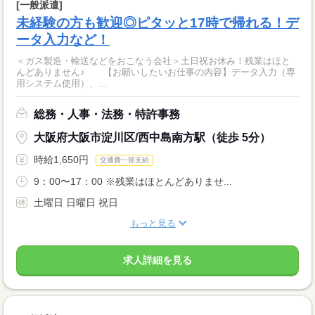
[一般派遣]
未経験の方も歓迎◎ピタッと17時で帰れる！デ
ータ入力など！
＜ガス製造・輸送などをおこなう会社＞土日祝お休み！残業はほと
んどありません♪ 【お願いしたいお仕事の内容】データ入力（専
用システム使用）、...
総務・人事・法務・特許事務
大阪府大阪市淀川区/西中島南方駅（徒歩 5分）
時給1,650円
交通費一部支給
9：00〜17：00 ※残業はほとんどありませ...
土曜日 日曜日 祝日
もっと見る
求人詳細を見る