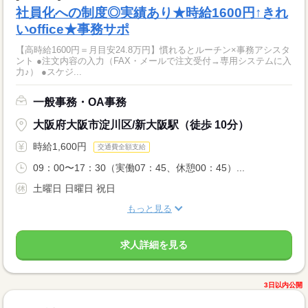
社員化への制度◎実績あり★時給1600円↑きれ
いoffice★事務サポ
【高時給1600円＝月目安24.8万円】慣れるとルーチン×事務アシスタ
ント ●注文内容の入力（FAX・メールで注文受付→専用システムに入
力♪） ●スケジ...
一般事務・OA事務
大阪府大阪市淀川区/新大阪駅（徒歩 10分）
時給1,600円
交通費全額支給
09：00〜17：30（実働07：45、休憩00：45）...
土曜日 日曜日 祝日
もっと見る
求人詳細を見る
3日以内公開