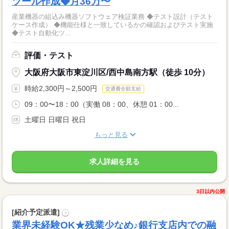
ツール作成◆月36万〜
産業機器の組込み機器ソフトウェア検証業務 ◆テスト設計（テスト
ケース作成） ◆機能仕様と一致しているかの確認およびテスト実施
◆テスト自動化ツ...
評価・テスト
大阪府大阪市東淀川区/西中島南方駅（徒歩 10分）
時給2,300円～2,500円
交通費全額支給
09：00〜18：00（実働 08：00、休憩 01：00...
土曜日 日曜日 祝日
もっと見る
求人詳細を見る
3日以内公開
[紹介予定派遣]
?
業界未経験OK★残業少なめ♪銀行支店内での融