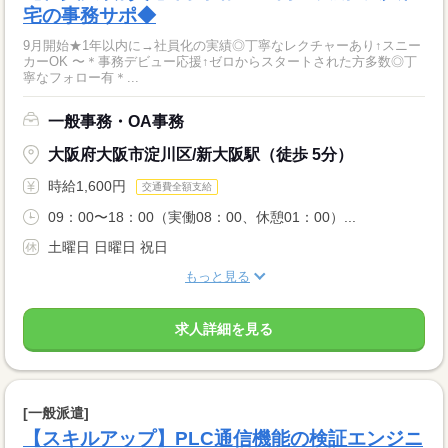
宅の事務サポ◆
9月開始★1年以内に→社員化の実績◎丁寧なレクチャーあり↑スニー
カーOK 〜＊事務デビュー応援↑ゼロからスタートされた方多数◎丁
寧なフォロー有＊...
一般事務・OA事務
大阪府大阪市淀川区/新大阪駅（徒歩 5分）
時給1,600円
交通費全額支給
09：00〜18：00（実働08：00、休憩01：00）...
土曜日 日曜日 祝日
もっと見る
求人詳細を見る
[一般派遣]
【スキルアップ】PLC通信機能の検証エンジニ