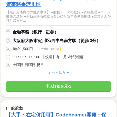
資事務◆淀川区
【銀行支店内での融資事務】 ●財務データの登録 ●資料整理 ●ローン
書類の送付 ●不動産決済の立ち合いに付随する事務処理 ●営業さんが
持ち帰った...
金融事務（銀行・証券）
大阪府大阪市淀川区/西中島南方駅（徒歩 3分）
時給1,500円～
交通費一部支給
09：00〜17：00 【残業】有 月5時間程度
土曜日 日曜日 祝日
もっと見る
求人詳細を見る
[一般派遣]
【大手・在宅併用可】Codebeamer開発・保