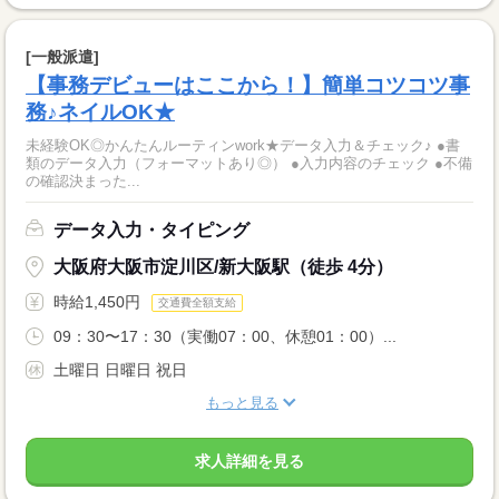
[一般派遣]
【事務デビューはここから！】簡単コツコツ事
務♪ネイルOK★
未経験OK◎かんたんルーティンwork★データ入力＆チェック♪ ●書
類のデータ入力（フォーマットあり◎） ●入力内容のチェック ●不備
の確認決まった...
データ入力・タイピング
大阪府大阪市淀川区/新大阪駅（徒歩 4分）
時給1,450円
交通費全額支給
09：30〜17：30（実働07：00、休憩01：00）...
土曜日 日曜日 祝日
もっと見る
求人詳細を見る