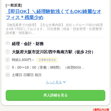
[一般派遣]
【即日OK】＼経理験歓浅くてもOK/綺麗なオ
フィス＊残業少め
【物流業界での経理】 【主な仕事内容】 自社＋グループ4社の経理
を4名で対応しております。 日次業務（現金・預金管理・伝票整理・
請求書・領収書の...
経理・会計・財務
大阪府大阪市淀川区/西中島南方駅（徒歩 2分）
時給1,600円～
交通費全額支給
9：00〜18：00（実働：8時間） （休憩60分...
土曜日 日曜日 祝日
もっと見る
求人詳細を見る
1週間以内公開