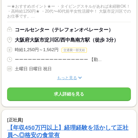
ー★おすすめポイント★ー ・タイピングスキルがあれば未経験OK！
・高時給1250円★ ・20代〜40代前半女性活躍中！ 大阪市淀川区での
お仕事です。...
コールセンター（テレフォンオペレーター）
大阪府大阪市淀川区/西中島南方駅（徒歩 3分）
時給1,250円～1,562円
交通費一部支給
ーーーーーーーーーーーーーーーーー 【勤...
土曜日 日曜日 祝日
もっと見る
求人詳細を見る
[正社員]
【年収450万円以上】経理経験を活かして正社
員へ◎格安の食堂有