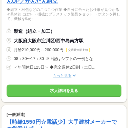
んUP／かんたん組立
◆組立・梱包などのこつこつ作業 ◆自分に合ったお仕事が見つかる
≪具体的には≫ ・機械にプラスチック製品をセット ・ボタンを押し
て、機械を動か...
製造（組立・加工）
大阪府大阪市淀川区/西中島南方駅
月給210,000円～260,000円
交通費全額支給
08：30〜17：30 ※上記はシフトの一例とな...
＜年間休日125日＞ ◆完全週休2日制（土日...
もっと見る
求人詳細を見る
[一般派遣]
【時給1550円☆電話少】大手建材メーカーで