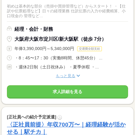
初めは基本的な部分（売掛や買掛管理など）からスタート！ ・【仕
訳や伝票処理など】日々の経理業務 仕訳伝票の入力や経費精算、小
口現金の 管理など...
経理・会計・財務
大阪府大阪市淀川区/新大阪駅（徒歩 7分）
年俸3,390,000円～5,340,000円
交通費全額支給
・8：45〜17：30（実働8時間、休憩45分） ...
・週休2日制（土日祝休み） ・夏季休暇 ・...
もっと見る
求人詳細を見る
[正社員への紹介予定派遣]
?
〈正社員前提〉年収700万〜｜経理経験が活か
せる｜駅チカ｜