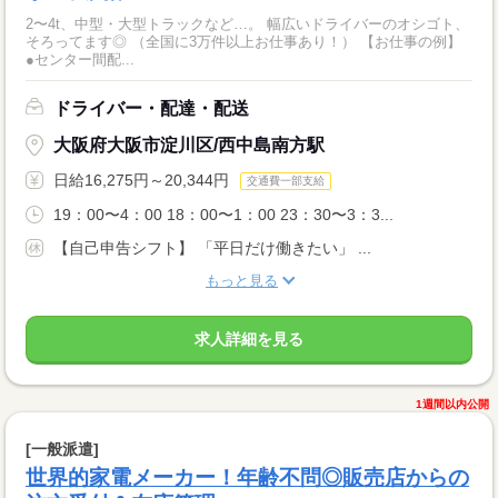
2〜4t、中型・大型トラックなど…。 幅広いドライバーのオシゴト、
そろってます◎ （全国に3万件以上お仕事あり！） 【お仕事の例】
●センター間配...
ドライバー・配達・配送
大阪府大阪市淀川区/西中島南方駅
日給16,275円～20,344円
交通費一部支給
19：00〜4：00 18：00〜1：00 23：30〜3：3...
【自己申告シフト】 「平日だけ働きたい」 ...
もっと見る
求人詳細を見る
1週間以内公開
[一般派遣]
世界的家電メーカー！年齢不問◎販売店からの