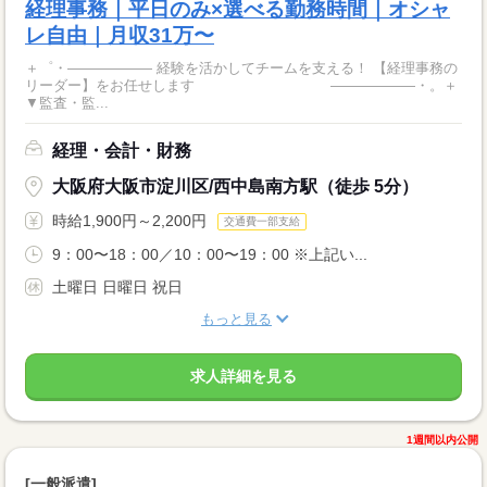
経理事務｜平日のみ×選べる勤務時間｜オシャ
レ自由｜月収31万〜
＋゜・―――――― 経験を活かしてチームを支える！ 【経理事務の
リーダー】をお任せします ――――――・。＋
▼監査・監...
経理・会計・財務
大阪府大阪市淀川区/西中島南方駅（徒歩 5分）
時給1,900円～2,200円
交通費一部支給
9：00〜18：00／10：00〜19：00 ※上記い...
土曜日 日曜日 祝日
もっと見る
求人詳細を見る
1週間以内公開
[一般派遣]