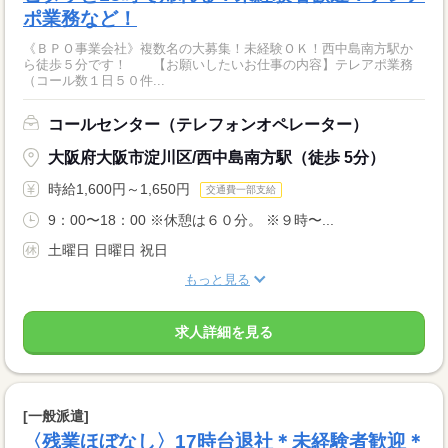
ポ業務など！
《ＢＰＯ事業会社》複数名の大募集！未経験ＯＫ！西中島南方駅か
ら徒歩５分です！ 【お願いしたいお仕事の内容】テレアポ業務
（コール数１日５０件...
コールセンター（テレフォンオペレーター）
大阪府大阪市淀川区/西中島南方駅（徒歩 5分）
時給1,600円～1,650円
交通費一部支給
9：00〜18：00 ※休憩は６０分。 ※９時〜...
土曜日 日曜日 祝日
もっと見る
求人詳細を見る
[一般派遣]
〈残業ほぼなし〉17時台退社＊未経験者歓迎＊