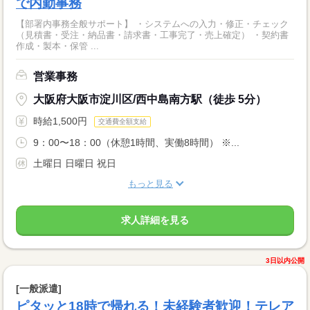
で内勤事務
【部署内事務全般サポート】 ・システムへの入力・修正・チェック
（見積書・受注・納品書・請求書・工事完了・売上確定） ・契約書
作成・製本・保管 ...
営業事務
大阪府大阪市淀川区/西中島南方駅（徒歩 5分）
時給1,500円
交通費全額支給
9：00〜18：00（休憩1時間、実働8時間） ※...
土曜日 日曜日 祝日
もっと見る
求人詳細を見る
3日以内公開
[一般派遣]
ピタッと18時で帰れる！未経験者歓迎！テレア