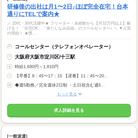
研修後の出社は月1〜2日♪ほぼ完全在宅！台本
通りにTELで案内★
／ 20代・30代活躍中★ フリーター・未経験から【月32万円以上】稼
げる！ 「在宅OK」「身だしなみ自由」のコールセンター♪ ＼ ▼人気
の理由！ ★慣...
コールセンター（テレフォンオペレーター）
大阪府大阪市淀川区/十三駅
時給1,680円～1,810円
【早番】8：45〜17：15 【遅番】11：45〜20...
◆週5勤務／完全週休2日制 ・土日祝含む週5...
もっと見る
求人詳細を見る
[一般派遣]