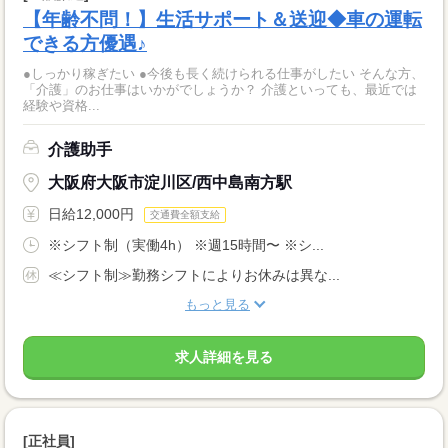
【年齢不問！】生活サポート＆送迎◆車の運転
できる方優遇♪
●しっかり稼ぎたい ●今後も長く続けられる仕事がしたい そんな方、
「介護」のお仕事はいかがでしょうか？ 介護といっても、最近では
経験や資格...
介護助手
大阪府大阪市淀川区/西中島南方駅
日給12,000円
交通費全額支給
※シフト制（実働4h） ※週15時間〜 ※シ...
≪シフト制≫勤務シフトによりお休みは異な...
もっと見る
求人詳細を見る
[正社員]