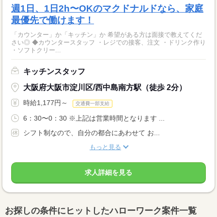
週1日、1日2h〜OKのマクドナルドなら、家庭
最優先で働けます！
「カウンター」か「キッチン」か 希望がある方は面接で教えてくだ
さい◎ ◆カウンタースタッフ ・レジでの接客、注文 ・ドリンク作り
・ソフトクリー...
キッチンスタッフ
大阪府大阪市淀川区/西中島南方駅（徒歩 2分）
時給1,177円～
交通費一部支給
6：30〜0：30 ※上記は営業時間となります ...
シフト制なので、自分の都合にあわせて お...
もっと見る
求人詳細を見る
お探しの条件にヒットしたハローワーク案件一覧