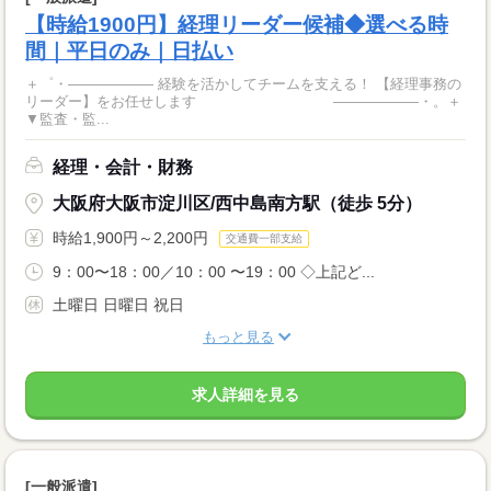
【時給1900円】経理リーダー候補◆選べる時
間｜平日のみ｜日払い
＋゜・―――――― 経験を活かしてチームを支える！ 【経理事務の
リーダー】をお任せします ――――――・。＋
▼監査・監...
経理・会計・財務
大阪府大阪市淀川区/西中島南方駅（徒歩 5分）
時給1,900円～2,200円
交通費一部支給
9：00〜18：00／10：00 〜19：00 ◇上記ど...
土曜日 日曜日 祝日
もっと見る
求人詳細を見る
[一般派遣]