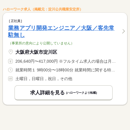
ハローワーク求人（掲載元：淀川公共職業安定所）
正社員
業務アプリ開発エンジニア／大阪／客先常
駐無し
（事業所の意向により公開していません）
大阪府大阪市淀川区
206,640円〜417,000円 ※フルタイム求人の場合は月額（換算額）、パート求人の場合は時間額を表示しています。
就業時間１ 9時00分〜18時00分 就業時間に関する特記事項 時差出勤制度を導入しています（８時〜１７時） <BR> 入社１年経過後に相談の上選択可能です。
土曜日，日曜日，祝日，その他
求人詳細を見る
(ハローワークより転載)